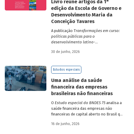
a
Livro reúne artigos da 1
edição da Escola de Governo e
Desenvolvimento Maria da
Conceição Tavares
A publicação
Transformações em curso:
políticas públicas para o
desenvolvimento latino-
americano
compila trabalhos da 1ª edição
30 de junho, 2026
da Escola de Governo e Desenvolvimento
Maria da Conceição Tavares.
Estudos especiais
Uma análise da saúde
financeira das empresas
brasileiras não financeiras
O
Estudo especial do BNDES 75
analisa a
saúde financeira das empresas não
financeiras de capital aberto no Brasil que
apresentaram negociação em bolsa de
16 de junho, 2026
valores. Para isso, parte de uma amostra
de 265 empresas – excluindo-se o setor