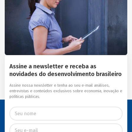
Essas instituições eram
afiliadas a redes
internacionais, tais como:
Acción Internacional, Banco
Interamericano de
Desenvolvimento (BID),
Inter-American Foundation
e Women’s World Banking.
Assine a newsletter e receba as
novidades do desenvolvimento brasileiro
Assine nossa newsletter e tenha ao seu e-mail análises,
entrevistas e conteúdos exclusivos sobre economia, inovação e
políticas públicas.