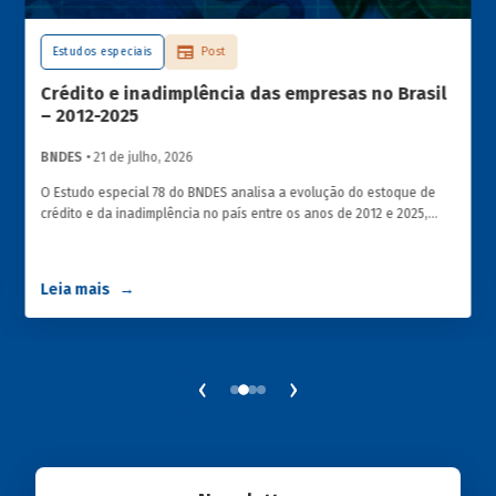
Estudos especiais
Post
Crédito e inadimplência das empresas no Brasil
– 2012-2025
BNDES
• 21 de julho, 2026
O Estudo especial 78 do BNDES analisa a evolução do estoque de
crédito e da inadimplência no país entre os anos de 2012 e 2025,
explorando dois recortes analíticos complementares: o porte da
empresa e o setor de atividade econômica.
Leia mais
‹
›