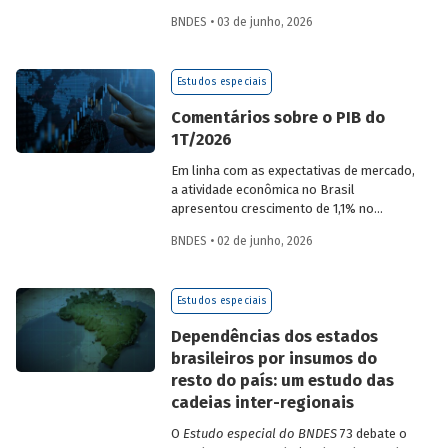
desempenho do Banco, bem como por
BNDES • 03 de junho, 2026
sua prestação de contas. O documento
apresenta as ações realizadas, os
principais resultados, os impactos de sua
Estudos especiais
atuação no ano, e mostra como o BNDES
permanece crescendo de forma
Comentários sobre o PIB do
consistente e sólida, mesmo diante de
1T/2026
cenários desafiadores.
Em linha com as expectativas de mercado,
a atividade econômica no Brasil
apresentou crescimento de 1,1% no
1T/2026 na comparação com o trimestre
BNDES • 02 de junho, 2026
imediatamente anterior, na série ajustada
sazonalmente. Confira uma análise
detalhada e uma previsão para os
Estudos especiais
próximos meses no
Estudo especial do
BNDES 74.
Dependências dos estados
brasileiros por insumos do
resto do país: um estudo das
cadeias inter-regionais
O
Estudo especial do BNDES
73 debate o