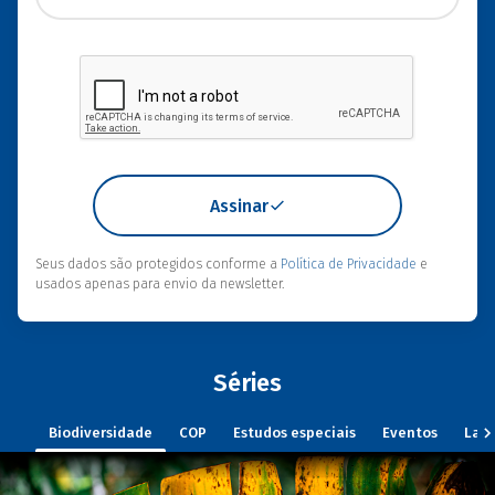
Assinar
Seus dados são protegidos conforme a
Política de Privacidade
e
usados apenas para envio da newsletter.
Séries
Biodiversidade
COP
Estudos especiais
Eventos
Lan