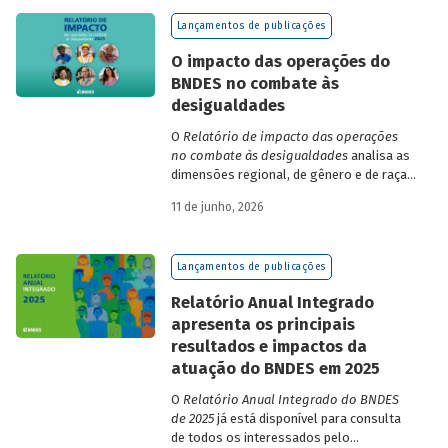
de finanças e seguros – e de quatro
Lançamentos de publicações
dimensões: lucratividade, solvência,
endividamento e alavancagem.
O impacto das operações do
BNDES no combate às
desigualdades
O
Relatório de impacto das operações
no combate às desigualdades
analisa as
dimensões regional, de gênero e de raça,
que contribuem para a elevada
11 de junho, 2026
desigualdade de renda no Brasil, no
contexto das operações de crédito do
BNDES.
Lançamentos de publicações
Relatório Anual Integrado
apresenta os principais
resultados e impactos da
atuação do BNDES em 2025
O
Relatório Anual Integrado do BNDES
de 2025
já está disponível para consulta
de todos os interessados pelo