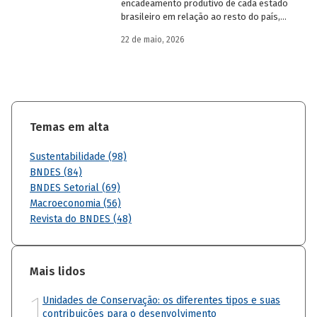
encadeamento produtivo de cada estado
brasileiro em relação ao resto do país,
analisando seu nível de dependência e
22 de maio, 2026
quanto o estímulo a um estado ou setor
econômico pode gerar de demanda para
os demais. Para isso usa uma
metodologia de construção de matrizes
de insumo-produto estaduais.
Temas em alta
Sustentabilidade (98)
BNDES (84)
BNDES Setorial (69)
Macroeconomia (56)
Revista do BNDES (48)
Mais lidos
1
Unidades de Conservação: os diferentes tipos e suas
contribuições para o desenvolvimento