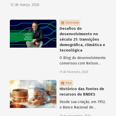
como programas de aceleração têm contribuído para a
12 de março, 2026
superação desse desafio.
Entrevista
Desafios do
desenvolvimento no
século 21: transições
demográfica, climática e
tecnológica
O Blog do desenvolvimento
conversou com Nelson
Barbosa sobre os desafios
11 de fevereiro, 2026
atuais do desenvolvimento
hoje.
Post
Histórico das fontes de
recursos do BNDES
Desde sua criação, em 1952,
o Banco Nacional de
Desenvolvimento