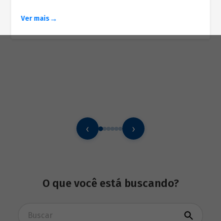
Ver mais
‹
›
O que você está buscando?
Busca avançada