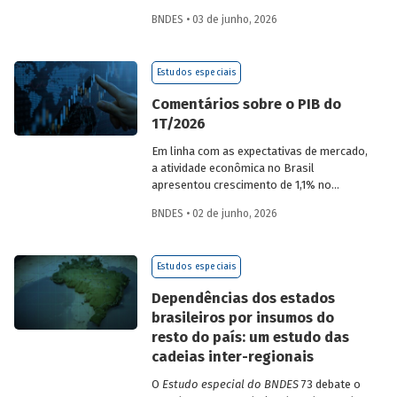
desempenho do Banco, bem como por
BNDES • 03 de junho, 2026
sua prestação de contas. O documento
apresenta as ações realizadas, os
principais resultados, os impactos de sua
Estudos especiais
atuação no ano, e mostra como o BNDES
permanece crescendo de forma
Comentários sobre o PIB do
consistente e sólida, mesmo diante de
1T/2026
cenários desafiadores.
Em linha com as expectativas de mercado,
a atividade econômica no Brasil
apresentou crescimento de 1,1% no
1T/2026 na comparação com o trimestre
BNDES • 02 de junho, 2026
imediatamente anterior, na série ajustada
sazonalmente. Confira uma análise
detalhada e uma previsão para os
Estudos especiais
próximos meses no
Estudo especial do
BNDES 74.
Dependências dos estados
brasileiros por insumos do
resto do país: um estudo das
cadeias inter-regionais
O
Estudo especial do BNDES
73 debate o