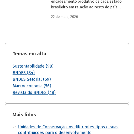
encadeamento produtivo de cada estado
brasileiro em relação ao resto do país,
analisando seu nível de dependência e
22 de maio, 2026
quanto o estímulo a um estado ou setor
econômico pode gerar de demanda para
os demais. Para isso usa uma
metodologia de construção de matrizes
de insumo-produto estaduais.
Temas em alta
Sustentabilidade (98)
BNDES (84)
BNDES Setorial (69)
Macroeconomia (56)
Revista do BNDES (48)
Mais lidos
1
Unidades de Conservação: os diferentes tipos e suas
contribuições para o desenvolvimento