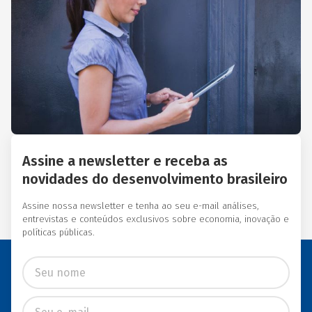
Essas instituições eram
afiliadas a redes
internacionais, tais como:
Acción Internacional, Banco
Interamericano de
Desenvolvimento (BID),
Inter-American Foundation
e Women’s World Banking.
Assine a newsletter e receba as
novidades do desenvolvimento brasileiro
Assine nossa newsletter e tenha ao seu e-mail análises,
entrevistas e conteúdos exclusivos sobre economia, inovação e
políticas públicas.