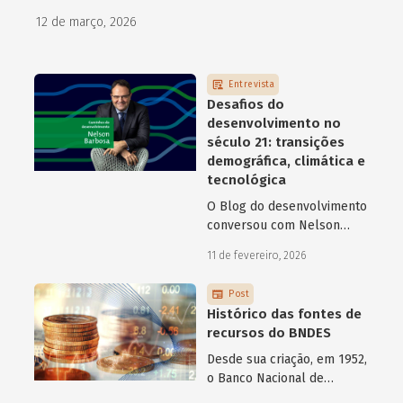
como programas de aceleração têm contribuído para a
12 de março, 2026
superação desse desafio.
Entrevista
Desafios do
desenvolvimento no
século 21: transições
demográfica, climática e
tecnológica
O Blog do desenvolvimento
conversou com Nelson
Barbosa sobre os desafios
11 de fevereiro, 2026
atuais do desenvolvimento
hoje.
Post
Histórico das fontes de
recursos do BNDES
Desde sua criação, em 1952,
o Banco Nacional de
Desenvolvimento