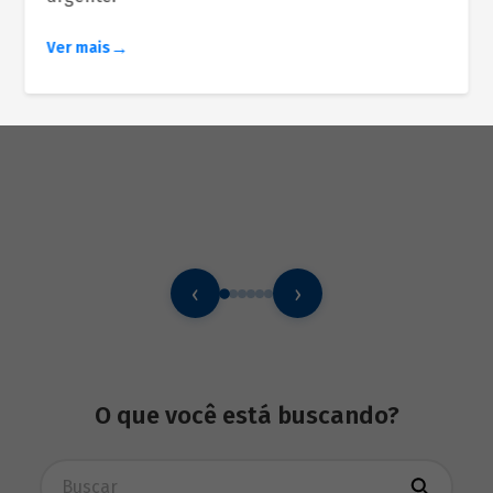
Ver mais
‹
›
O que você está buscando?
Busca avançada