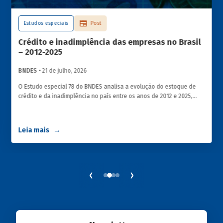
Estudos especiais
Post
Crédito e inadimplência das empresas no Brasil
– 2012-2025
BNDES
• 21 de julho, 2026
O Estudo especial 78 do BNDES analisa a evolução do estoque de
crédito e da inadimplência no país entre os anos de 2012 e 2025,
explorando dois recortes analíticos complementares: o porte da
empresa e o setor de atividade econômica.
Leia mais
‹
›