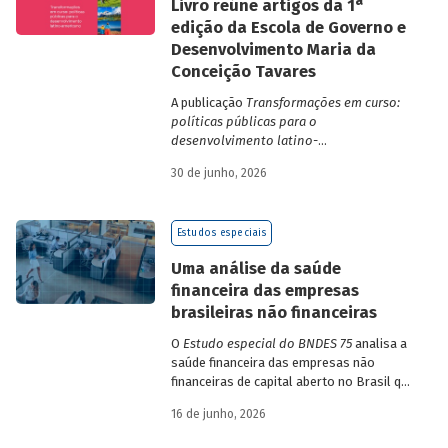
a
Livro reúne artigos da 1
edição da Escola de Governo e
Desenvolvimento Maria da
Conceição Tavares
A publicação
Transformações em curso:
políticas públicas para o
desenvolvimento latino-
americano
compila trabalhos da 1ª edição
30 de junho, 2026
da Escola de Governo e Desenvolvimento
Maria da Conceição Tavares.
Estudos especiais
Uma análise da saúde
financeira das empresas
brasileiras não financeiras
O
Estudo especial do BNDES 75
analisa a
saúde financeira das empresas não
financeiras de capital aberto no Brasil que
apresentaram negociação em bolsa de
16 de junho, 2026
valores. Para isso, parte de uma amostra
de 265 empresas – excluindo-se o setor