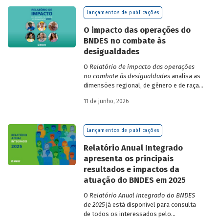
de finanças e seguros – e de quatro
Lançamentos de publicações
dimensões: lucratividade, solvência,
endividamento e alavancagem.
O impacto das operações do
BNDES no combate às
desigualdades
O
Relatório de impacto das operações
no combate às desigualdades
analisa as
dimensões regional, de gênero e de raça,
que contribuem para a elevada
11 de junho, 2026
desigualdade de renda no Brasil, no
contexto das operações de crédito do
BNDES.
Lançamentos de publicações
Relatório Anual Integrado
apresenta os principais
resultados e impactos da
atuação do BNDES em 2025
O
Relatório Anual Integrado do BNDES
de 2025
já está disponível para consulta
de todos os interessados pelo