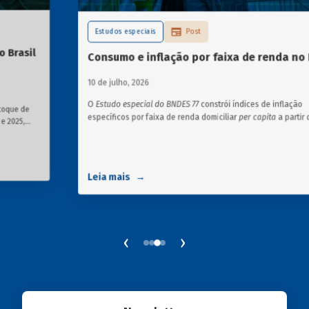
Estudos especiais
Post
Consumo e inflação por faixa de renda no Brasil
10 de julho, 2026
O
Estudo especial do BNDES 77
constrói índices de inflação
específicos por faixa de renda domiciliar
per capita
a partir das
estruturas de consumo da POF 2017-2018 associadas às variações
de preços dos itens que compõem o IPCA. Emprega ainda os
microdados da Pnad Contínua para analisar a evolução da renda
dos decis durante o período.
Leia mais
‹
›