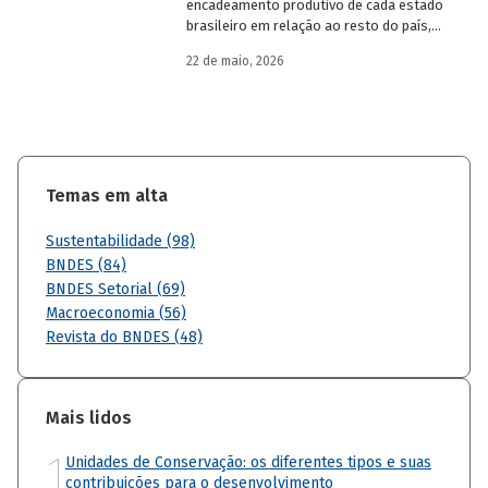
encadeamento produtivo de cada estado
brasileiro em relação ao resto do país,
analisando seu nível de dependência e
22 de maio, 2026
quanto o estímulo a um estado ou setor
econômico pode gerar de demanda para
os demais. Para isso usa uma
metodologia de construção de matrizes
de insumo-produto estaduais.
Temas em alta
Sustentabilidade (98)
BNDES (84)
BNDES Setorial (69)
Macroeconomia (56)
Revista do BNDES (48)
Mais lidos
1
Unidades de Conservação: os diferentes tipos e suas
contribuições para o desenvolvimento