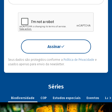
Assinar
Seus dados são protegidos conforme a
Política de Privacidade
e
usados apenas para envio da newsletter.
Séries
Biodiversidade
COP
Estudos especiais
Eventos
Lan