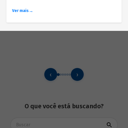
Ver mais
‹
›
O que você está buscando?
Busca avançada