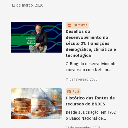
como programas de aceleração têm contribuído para a
12 de março, 2026
superação desse desafio.
Entrevista
Desafios do
desenvolvimento no
século 21: transições
demográfica, climática e
tecnológica
O Blog do desenvolvimento
conversou com Nelson
Barbosa sobre os desafios
11 de fevereiro, 2026
atuais do desenvolvimento
hoje.
Post
Histórico das fontes de
recursos do BNDES
Desde sua criação, em 1952,
o Banco Nacional de
Desenvolvimento