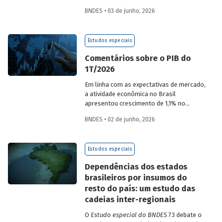
desempenho do Banco, bem como por
BNDES • 03 de junho, 2026
sua prestação de contas. O documento
apresenta as ações realizadas, os
principais resultados, os impactos de sua
Estudos especiais
atuação no ano, e mostra como o BNDES
permanece crescendo de forma
Comentários sobre o PIB do
consistente e sólida, mesmo diante de
1T/2026
cenários desafiadores.
Em linha com as expectativas de mercado,
a atividade econômica no Brasil
apresentou crescimento de 1,1% no
1T/2026 na comparação com o trimestre
BNDES • 02 de junho, 2026
imediatamente anterior, na série ajustada
sazonalmente. Confira uma análise
detalhada e uma previsão para os
Estudos especiais
próximos meses no
Estudo especial do
BNDES 74.
Dependências dos estados
brasileiros por insumos do
resto do país: um estudo das
cadeias inter-regionais
O
Estudo especial do BNDES
73 debate o