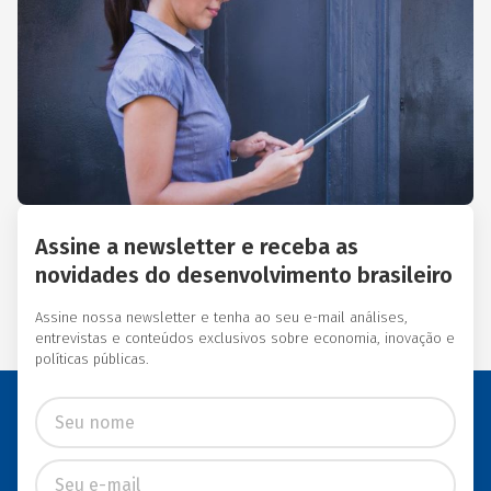
Essas instituições eram
afiliadas a redes
internacionais, tais como:
Acción Internacional, Banco
Interamericano de
Desenvolvimento (BID),
Inter-American Foundation
e Women’s World Banking.
Assine a newsletter e receba as
novidades do desenvolvimento brasileiro
Assine nossa newsletter e tenha ao seu e-mail análises,
entrevistas e conteúdos exclusivos sobre economia, inovação e
políticas públicas.