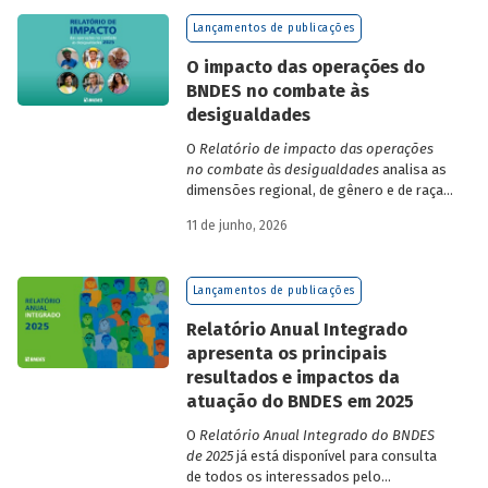
de finanças e seguros – e de quatro
Lançamentos de publicações
dimensões: lucratividade, solvência,
endividamento e alavancagem.
O impacto das operações do
BNDES no combate às
desigualdades
O
Relatório de impacto das operações
no combate às desigualdades
analisa as
dimensões regional, de gênero e de raça,
que contribuem para a elevada
11 de junho, 2026
desigualdade de renda no Brasil, no
contexto das operações de crédito do
BNDES.
Lançamentos de publicações
Relatório Anual Integrado
apresenta os principais
resultados e impactos da
atuação do BNDES em 2025
O
Relatório Anual Integrado do BNDES
de 2025
já está disponível para consulta
de todos os interessados pelo