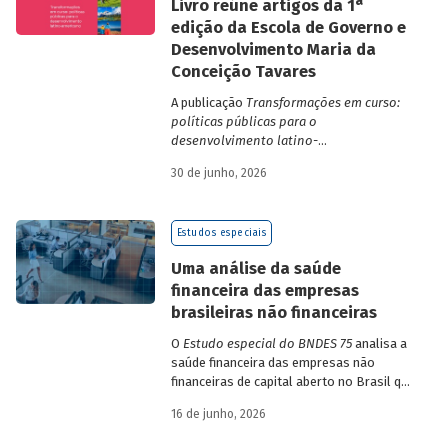
a
Livro reúne artigos da 1
edição da Escola de Governo e
Desenvolvimento Maria da
Conceição Tavares
A publicação
Transformações em curso:
políticas públicas para o
desenvolvimento latino-
americano
compila trabalhos da 1ª edição
30 de junho, 2026
da Escola de Governo e Desenvolvimento
Maria da Conceição Tavares.
Estudos especiais
Uma análise da saúde
financeira das empresas
brasileiras não financeiras
O
Estudo especial do BNDES 75
analisa a
saúde financeira das empresas não
financeiras de capital aberto no Brasil que
apresentaram negociação em bolsa de
16 de junho, 2026
valores. Para isso, parte de uma amostra
de 265 empresas – excluindo-se o setor