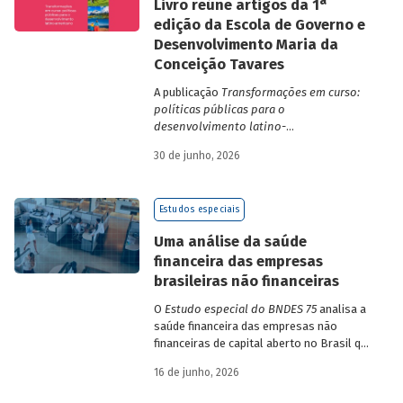
a
Livro reúne artigos da 1
edição da Escola de Governo e
Desenvolvimento Maria da
Conceição Tavares
A publicação
Transformações em curso:
políticas públicas para o
desenvolvimento latino-
americano
compila trabalhos da 1ª edição
30 de junho, 2026
da Escola de Governo e Desenvolvimento
Maria da Conceição Tavares.
Estudos especiais
Uma análise da saúde
financeira das empresas
brasileiras não financeiras
O
Estudo especial do BNDES 75
analisa a
saúde financeira das empresas não
financeiras de capital aberto no Brasil que
apresentaram negociação em bolsa de
16 de junho, 2026
valores. Para isso, parte de uma amostra
de 265 empresas – excluindo-se o setor