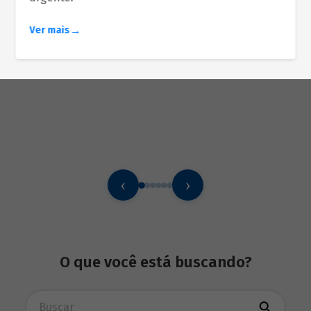
Ver mais
‹
›
O que você está buscando?
Busca avançada