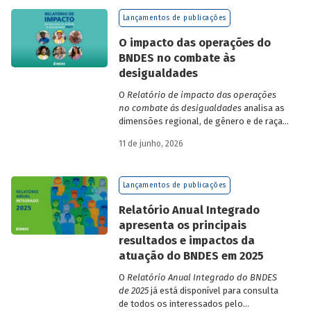
de finanças e seguros – e de quatro
Lançamentos de publicações
dimensões: lucratividade, solvência,
endividamento e alavancagem.
O impacto das operações do
BNDES no combate às
desigualdades
O
Relatório de impacto das operações
no combate às desigualdades
analisa as
dimensões regional, de gênero e de raça,
que contribuem para a elevada
11 de junho, 2026
desigualdade de renda no Brasil, no
contexto das operações de crédito do
BNDES.
Lançamentos de publicações
Relatório Anual Integrado
apresenta os principais
resultados e impactos da
atuação do BNDES em 2025
O
Relatório Anual Integrado do BNDES
de 2025
já está disponível para consulta
de todos os interessados pelo