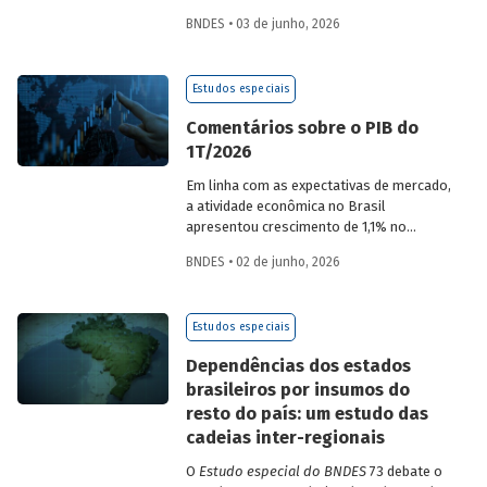
desempenho do Banco, bem como por
BNDES • 03 de junho, 2026
sua prestação de contas. O documento
apresenta as ações realizadas, os
principais resultados, os impactos de sua
Estudos especiais
atuação no ano, e mostra como o BNDES
permanece crescendo de forma
Comentários sobre o PIB do
consistente e sólida, mesmo diante de
1T/2026
cenários desafiadores.
Em linha com as expectativas de mercado,
a atividade econômica no Brasil
apresentou crescimento de 1,1% no
1T/2026 na comparação com o trimestre
BNDES • 02 de junho, 2026
imediatamente anterior, na série ajustada
sazonalmente. Confira uma análise
detalhada e uma previsão para os
Estudos especiais
próximos meses no
Estudo especial do
BNDES 74.
Dependências dos estados
brasileiros por insumos do
resto do país: um estudo das
cadeias inter-regionais
O
Estudo especial do BNDES
73 debate o