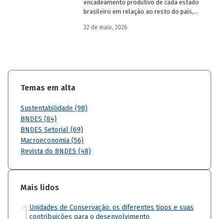
encadeamento produtivo de cada estado
brasileiro em relação ao resto do país,
analisando seu nível de dependência e
22 de maio, 2026
quanto o estímulo a um estado ou setor
econômico pode gerar de demanda para
os demais. Para isso usa uma
metodologia de construção de matrizes
de insumo-produto estaduais.
Temas em alta
Sustentabilidade (98)
BNDES (84)
BNDES Setorial (69)
Macroeconomia (56)
Revista do BNDES (48)
Mais lidos
1
Unidades de Conservação: os diferentes tipos e suas
contribuições para o desenvolvimento