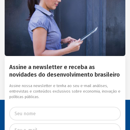
Essas instituições eram
afiliadas a redes
internacionais, tais como:
Acción Internacional, Banco
Interamericano de
Desenvolvimento (BID),
Inter-American Foundation
e Women’s World Banking.
Assine a newsletter e receba as
novidades do desenvolvimento brasileiro
Assine nossa newsletter e tenha ao seu e-mail análises,
entrevistas e conteúdos exclusivos sobre economia, inovação e
políticas públicas.