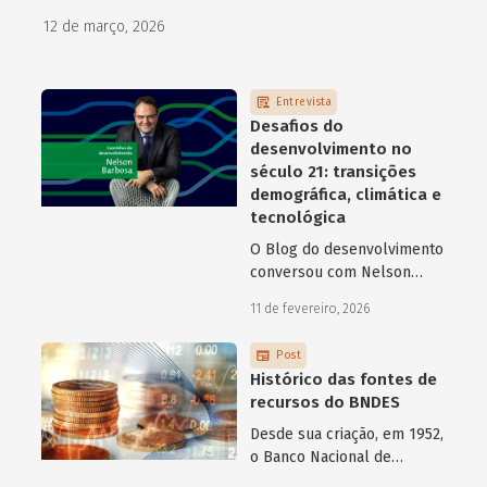
como programas de aceleração têm contribuído para a
12 de março, 2026
superação desse desafio.
Entrevista
Desafios do
desenvolvimento no
século 21: transições
demográfica, climática e
tecnológica
O Blog do desenvolvimento
conversou com Nelson
Barbosa sobre os desafios
11 de fevereiro, 2026
atuais do desenvolvimento
hoje.
Post
Histórico das fontes de
recursos do BNDES
Desde sua criação, em 1952,
o Banco Nacional de
Desenvolvimento