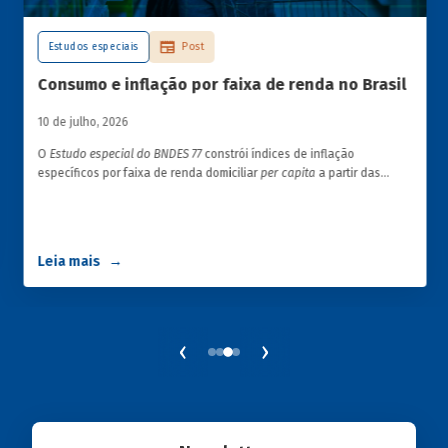
Estudos especiais
Post
Consumo e inflação por faixa de renda no Brasil
10 de julho, 2026
O
Estudo especial do BNDES 77
constrói índices de inflação
específicos por faixa de renda domiciliar
per capita
a partir das
estruturas de consumo da POF 2017-2018 associadas às variações
de preços dos itens que compõem o IPCA. Emprega ainda os
microdados da Pnad Contínua para analisar a evolução da renda
dos decis durante o período.
Leia mais
‹
›