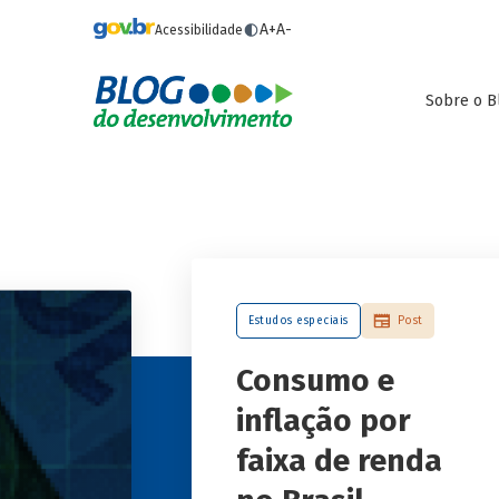
Pular para o conteúdo principal
A+
A-
Acessibilidade
Sobre o B
Estudos especiais
Post
Consumo e
inflação por
faixa de renda