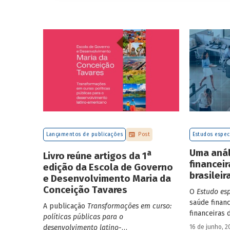
Lançamentos de publicações
Post
Estudos espec
Uma anál
a
Livro reúne artigos da 1
financei
edição da Escola de Governo
brasileir
e Desenvolvimento Maria da
Conceição Tavares
O
Estudo es
saúde finan
A publicação
Transformações em curso:
financeiras 
políticas públicas para o
que apresen
16 de junho, 2
desenvolvimento latino-