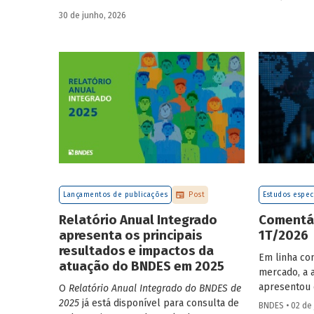
de valores. 
americano
compila trabalhos da 1ª
30 de junho, 2026
amostra de 
edição da Escola de Governo e
o setor de f
Desenvolvimento Maria da Conceição
quatro dimen
Tavares.
solvência, 
Lançamentos de publicações
Post
Estudos espec
Relatório Anual Integrado
Comentár
apresenta os principais
1T/2026
resultados e impactos da
Em linha co
atuação do BNDES em 2025
mercado, a 
apresentou 
O
Relatório Anual Integrado do BNDES de
1T/2026 na 
2025
já está disponível para consulta de
BNDES • 02 de