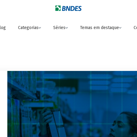
log
Categorias
Séries
Temas em destaque
C