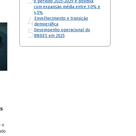
o período 2025-2029 é positiva,
com expansão média entre 3,0% e
o
4,5%
4
Envelhecimento e transição
demográfica
5
Desempenho operacional do
BNDES em 2025
as
 o
ado