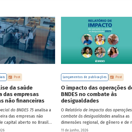
iais
Post
Lançamentos de publicações
Post
ise da saúde
O impacto das operações d
ra das empresas
BNDES no combate às
as não financeiras
desigualdades
pecial do BNDES 75
analisa a
O
Relatório de impacto das operações
ceira das empresas não
combate às desigualdades
analisa as
de capital aberto no Brasil
dimensões regional, de gênero e de r
taram negociação em bolsa
que contribuem para a elevada
026
11 de junho, 2026