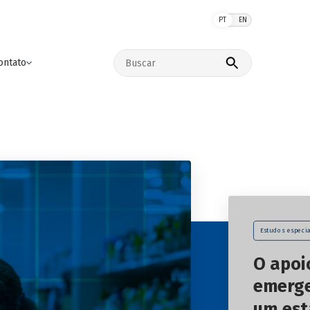
PT
EN
Buscar no site
ontato
Estudos especia
O apoi
emerge
um es