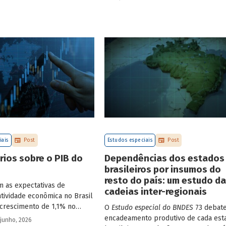
Para isso, parte de uma
desigualdade de renda no Brasil, no
265 empresas – excluindo-se
contexto das operações de crédito d
inanças e seguros – e de
BNDES.
sões: lucratividade,
endividamento e alavancagem.
iais
Post
Estudos especiais
Post
ios sobre o PIB do
Dependências dos estados
brasileiros por insumos do
resto do país: um estudo d
m as expectativas de
cadeias inter-regionais
atividade econômica no Brasil
crescimento de 1,1% no
O
Estudo especial do BNDES
73 debate
comparação com o trimestre
encadeamento produtivo de cada est
 junho, 2026