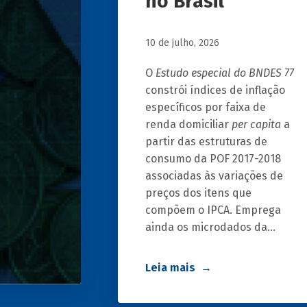
no Brasil
10 de julho, 2026
O
Estudo especial do BNDES 77
constrói índices de inflação
específicos por faixa de
renda domiciliar
per capita
a
partir das estruturas de
consumo da POF 2017-2018
associadas às variações de
preços dos itens que
compõem o IPCA. Emprega
ainda os microdados da
Pnad Contínua para analisar
a evolução da renda dos
Leia mais
decis durante o período.