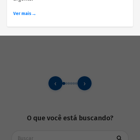
Ver mais
‹
›
O que você está buscando?
Busca avançada