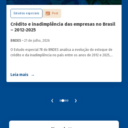
Estudos especiais
Post
Crédito e inadimplência das empresas no Brasil
– 2012-2025
BNDES
• 21 de julho, 2026
O Estudo especial 78 do BNDES analisa a evolução do estoque de
crédito e da inadimplência no país entre os anos de 2012 e 2025,
explorando dois recortes analíticos complementares: o porte da
empresa e o setor de atividade econômica.
Leia mais
‹
›