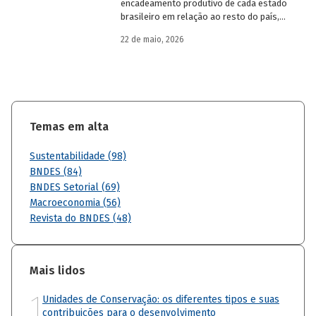
encadeamento produtivo de cada estado
brasileiro em relação ao resto do país,
analisando seu nível de dependência e
22 de maio, 2026
quanto o estímulo a um estado ou setor
econômico pode gerar de demanda para
os demais. Para isso usa uma
metodologia de construção de matrizes
de insumo-produto estaduais.
Temas em alta
Sustentabilidade (98)
BNDES (84)
BNDES Setorial (69)
Macroeconomia (56)
Revista do BNDES (48)
Mais lidos
1
Unidades de Conservação: os diferentes tipos e suas
contribuições para o desenvolvimento