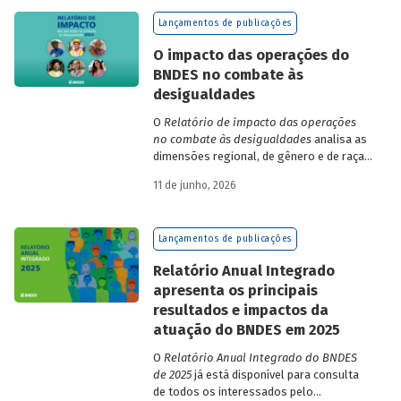
de finanças e seguros – e de quatro
Lançamentos de publicações
dimensões: lucratividade, solvência,
endividamento e alavancagem.
O impacto das operações do
BNDES no combate às
desigualdades
O
Relatório de impacto das operações
no combate às desigualdades
analisa as
dimensões regional, de gênero e de raça,
que contribuem para a elevada
11 de junho, 2026
desigualdade de renda no Brasil, no
contexto das operações de crédito do
BNDES.
Lançamentos de publicações
Relatório Anual Integrado
apresenta os principais
resultados e impactos da
atuação do BNDES em 2025
O
Relatório Anual Integrado do BNDES
de 2025
já está disponível para consulta
de todos os interessados pelo