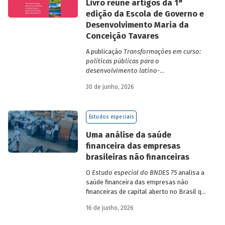
a
Livro reúne artigos da 1
edição da Escola de Governo e
Desenvolvimento Maria da
Conceição Tavares
A publicação
Transformações em curso:
políticas públicas para o
desenvolvimento latino-
americano
compila trabalhos da 1ª edição
30 de junho, 2026
da Escola de Governo e Desenvolvimento
Maria da Conceição Tavares.
Estudos especiais
Uma análise da saúde
financeira das empresas
brasileiras não financeiras
O
Estudo especial do BNDES 75
analisa a
saúde financeira das empresas não
financeiras de capital aberto no Brasil que
apresentaram negociação em bolsa de
16 de junho, 2026
valores. Para isso, parte de uma amostra
de 265 empresas – excluindo-se o setor