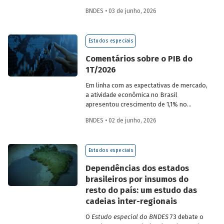
desempenho do Banco, bem como por
BNDES • 03 de junho, 2026
sua prestação de contas. O documento
apresenta as ações realizadas, os
principais resultados, os impactos de sua
Estudos especiais
atuação no ano, e mostra como o BNDES
permanece crescendo de forma
Comentários sobre o PIB do
consistente e sólida, mesmo diante de
1T/2026
cenários desafiadores.
Em linha com as expectativas de mercado,
a atividade econômica no Brasil
apresentou crescimento de 1,1% no
1T/2026 na comparação com o trimestre
BNDES • 02 de junho, 2026
imediatamente anterior, na série ajustada
sazonalmente. Confira uma análise
detalhada e uma previsão para os
Estudos especiais
próximos meses no
Estudo especial do
BNDES 74.
Dependências dos estados
brasileiros por insumos do
resto do país: um estudo das
cadeias inter-regionais
O
Estudo especial do BNDES
73 debate o