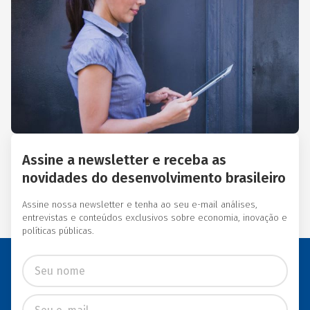
Essas instituições eram
afiliadas a redes
internacionais, tais como:
Acción Internacional, Banco
Interamericano de
Desenvolvimento (BID),
Inter-American Foundation
e Women’s World Banking.
Assine a newsletter e receba as
novidades do desenvolvimento brasileiro
Assine nossa newsletter e tenha ao seu e-mail análises,
entrevistas e conteúdos exclusivos sobre economia, inovação e
políticas públicas.