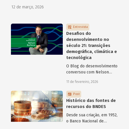
como programas de aceleração têm contribuído para a
12 de março, 2026
superação desse desafio.
Entrevista
Desafios do
desenvolvimento no
século 21: transições
demográfica, climática e
tecnológica
O Blog do desenvolvimento
conversou com Nelson
Barbosa sobre os desafios
11 de fevereiro, 2026
atuais do desenvolvimento
hoje.
Post
Histórico das fontes de
recursos do BNDES
Desde sua criação, em 1952,
o Banco Nacional de
Desenvolvimento