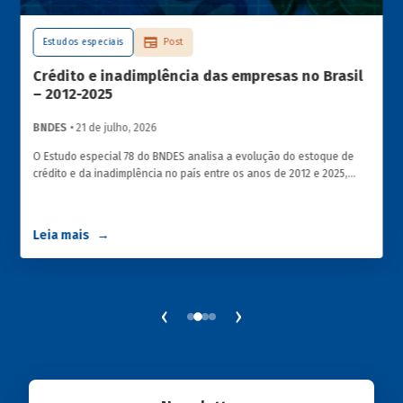
Estudos especiais
Post
Crédito e inadimplência das empresas no Brasil
– 2012-2025
BNDES
• 21 de julho, 2026
O Estudo especial 78 do BNDES analisa a evolução do estoque de
crédito e da inadimplência no país entre os anos de 2012 e 2025,
explorando dois recortes analíticos complementares: o porte da
empresa e o setor de atividade econômica.
Leia mais
‹
›