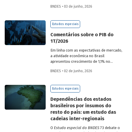
desempenho do Banco, bem como por
BNDES • 03 de junho, 2026
sua prestação de contas. O documento
apresenta as ações realizadas, os
principais resultados, os impactos de sua
Estudos especiais
atuação no ano, e mostra como o BNDES
permanece crescendo de forma
Comentários sobre o PIB do
consistente e sólida, mesmo diante de
1T/2026
cenários desafiadores.
Em linha com as expectativas de mercado,
a atividade econômica no Brasil
apresentou crescimento de 1,1% no
1T/2026 na comparação com o trimestre
BNDES • 02 de junho, 2026
imediatamente anterior, na série ajustada
sazonalmente. Confira uma análise
detalhada e uma previsão para os
Estudos especiais
próximos meses no
Estudo especial do
BNDES 74.
Dependências dos estados
brasileiros por insumos do
resto do país: um estudo das
cadeias inter-regionais
O
Estudo especial do BNDES
73 debate o