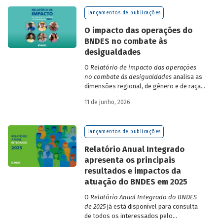
de finanças e seguros – e de quatro
Lançamentos de publicações
dimensões: lucratividade, solvência,
endividamento e alavancagem.
O impacto das operações do
BNDES no combate às
desigualdades
O
Relatório de impacto das operações
no combate às desigualdades
analisa as
dimensões regional, de gênero e de raça,
que contribuem para a elevada
11 de junho, 2026
desigualdade de renda no Brasil, no
contexto das operações de crédito do
BNDES.
Lançamentos de publicações
Relatório Anual Integrado
apresenta os principais
resultados e impactos da
atuação do BNDES em 2025
O
Relatório Anual Integrado do BNDES
de 2025
já está disponível para consulta
de todos os interessados pelo