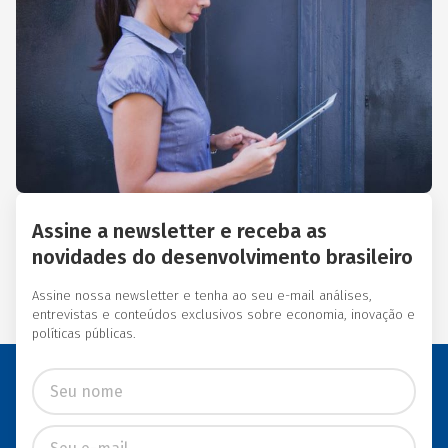
Essas instituições eram
afiliadas a redes
internacionais, tais como:
Acción Internacional, Banco
Interamericano de
Desenvolvimento (BID),
Inter-American Foundation
e Women’s World Banking.
Assine a newsletter e receba as
novidades do desenvolvimento brasileiro
Assine nossa newsletter e tenha ao seu e-mail análises,
entrevistas e conteúdos exclusivos sobre economia, inovação e
políticas públicas.