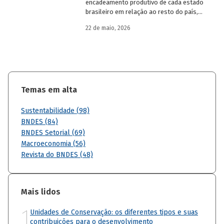
encadeamento produtivo de cada estado
brasileiro em relação ao resto do país,
analisando seu nível de dependência e
22 de maio, 2026
quanto o estímulo a um estado ou setor
econômico pode gerar de demanda para
os demais. Para isso usa uma
metodologia de construção de matrizes
de insumo-produto estaduais.
Temas em alta
Sustentabilidade (98)
BNDES (84)
BNDES Setorial (69)
Macroeconomia (56)
Revista do BNDES (48)
Mais lidos
1
Unidades de Conservação: os diferentes tipos e suas
contribuições para o desenvolvimento