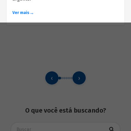
Ver mais
‹
›
O que você está buscando?
Busca avançada