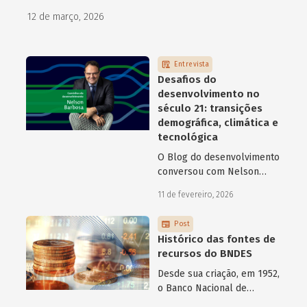
como programas de aceleração têm contribuído para a
12 de março, 2026
superação desse desafio.
Entrevista
Desafios do
desenvolvimento no
século 21: transições
demográfica, climática e
tecnológica
O Blog do desenvolvimento
conversou com Nelson
Barbosa sobre os desafios
11 de fevereiro, 2026
atuais do desenvolvimento
hoje.
Post
Histórico das fontes de
recursos do BNDES
Desde sua criação, em 1952,
o Banco Nacional de
Desenvolvimento