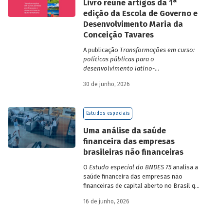
a
Livro reúne artigos da 1
edição da Escola de Governo e
Desenvolvimento Maria da
Conceição Tavares
A publicação
Transformações em curso:
políticas públicas para o
desenvolvimento latino-
americano
compila trabalhos da 1ª edição
30 de junho, 2026
da Escola de Governo e Desenvolvimento
Maria da Conceição Tavares.
Estudos especiais
Uma análise da saúde
financeira das empresas
brasileiras não financeiras
O
Estudo especial do BNDES 75
analisa a
saúde financeira das empresas não
financeiras de capital aberto no Brasil que
apresentaram negociação em bolsa de
16 de junho, 2026
valores. Para isso, parte de uma amostra
de 265 empresas – excluindo-se o setor