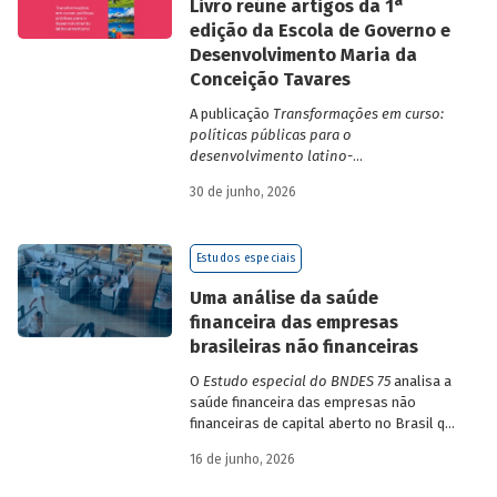
a
Livro reúne artigos da 1
edição da Escola de Governo e
Desenvolvimento Maria da
Conceição Tavares
A publicação
Transformações em curso:
políticas públicas para o
desenvolvimento latino-
americano
compila trabalhos da 1ª edição
30 de junho, 2026
da Escola de Governo e Desenvolvimento
Maria da Conceição Tavares.
Estudos especiais
Uma análise da saúde
financeira das empresas
brasileiras não financeiras
O
Estudo especial do BNDES 75
analisa a
saúde financeira das empresas não
financeiras de capital aberto no Brasil que
apresentaram negociação em bolsa de
16 de junho, 2026
valores. Para isso, parte de uma amostra
de 265 empresas – excluindo-se o setor