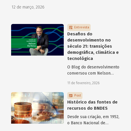
como programas de aceleração têm contribuído para a
12 de março, 2026
superação desse desafio.
Entrevista
Desafios do
desenvolvimento no
século 21: transições
demográfica, climática e
tecnológica
O Blog do desenvolvimento
conversou com Nelson
Barbosa sobre os desafios
11 de fevereiro, 2026
atuais do desenvolvimento
hoje.
Post
Histórico das fontes de
recursos do BNDES
Desde sua criação, em 1952,
o Banco Nacional de
Desenvolvimento