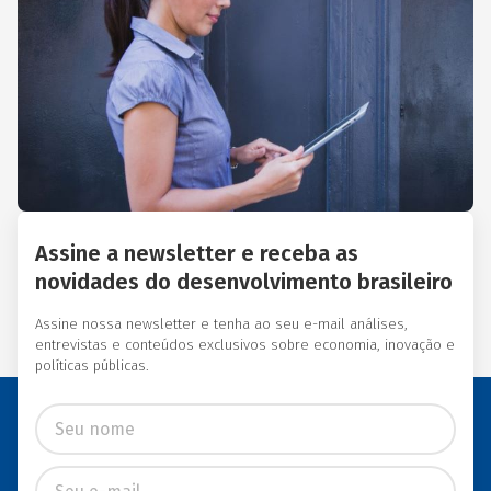
Essas instituições eram
afiliadas a redes
internacionais, tais como:
Acción Internacional, Banco
Interamericano de
Desenvolvimento (BID),
Inter-American Foundation
e Women’s World Banking.
Assine a newsletter e receba as
novidades do desenvolvimento brasileiro
Assine nossa newsletter e tenha ao seu e-mail análises,
entrevistas e conteúdos exclusivos sobre economia, inovação e
políticas públicas.