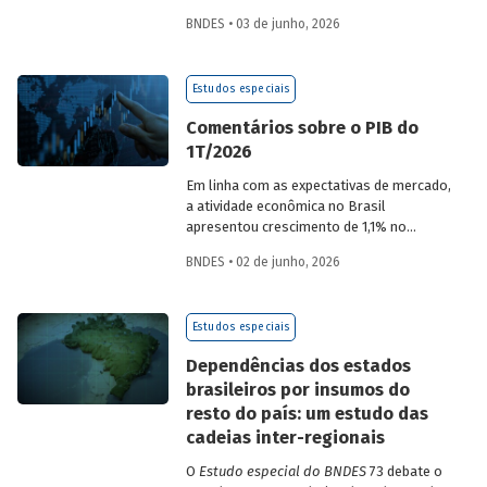
desempenho do Banco, bem como por
BNDES • 03 de junho, 2026
sua prestação de contas. O documento
apresenta as ações realizadas, os
principais resultados, os impactos de sua
Estudos especiais
atuação no ano, e mostra como o BNDES
permanece crescendo de forma
Comentários sobre o PIB do
consistente e sólida, mesmo diante de
1T/2026
cenários desafiadores.
Em linha com as expectativas de mercado,
a atividade econômica no Brasil
apresentou crescimento de 1,1% no
1T/2026 na comparação com o trimestre
BNDES • 02 de junho, 2026
imediatamente anterior, na série ajustada
sazonalmente. Confira uma análise
detalhada e uma previsão para os
Estudos especiais
próximos meses no
Estudo especial do
BNDES 74.
Dependências dos estados
brasileiros por insumos do
resto do país: um estudo das
cadeias inter-regionais
O
Estudo especial do BNDES
73 debate o