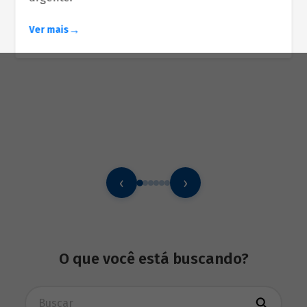
Ver mais
‹
›
O que você está buscando?
Busca avançada