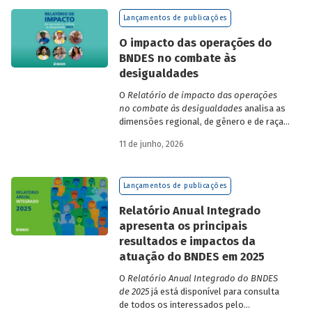
de finanças e seguros – e de quatro
Lançamentos de publicações
dimensões: lucratividade, solvência,
endividamento e alavancagem.
O impacto das operações do
BNDES no combate às
desigualdades
O
Relatório de impacto das operações
no combate às desigualdades
analisa as
dimensões regional, de gênero e de raça,
que contribuem para a elevada
11 de junho, 2026
desigualdade de renda no Brasil, no
contexto das operações de crédito do
BNDES.
Lançamentos de publicações
Relatório Anual Integrado
apresenta os principais
resultados e impactos da
atuação do BNDES em 2025
O
Relatório Anual Integrado do BNDES
de 2025
já está disponível para consulta
de todos os interessados pelo