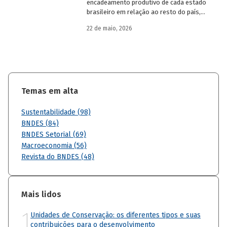
encadeamento produtivo de cada estado
brasileiro em relação ao resto do país,
analisando seu nível de dependência e
22 de maio, 2026
quanto o estímulo a um estado ou setor
econômico pode gerar de demanda para
os demais. Para isso usa uma
metodologia de construção de matrizes
de insumo-produto estaduais.
Temas em alta
Sustentabilidade (98)
BNDES (84)
BNDES Setorial (69)
Macroeconomia (56)
Revista do BNDES (48)
Mais lidos
1
Unidades de Conservação: os diferentes tipos e suas
contribuições para o desenvolvimento