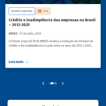
Estudos especiais
Post
Crédito e inadimplência das empresas no Brasil
– 2012-2025
BNDES
• 21 de julho, 2026
O Estudo especial 78 do BNDES analisa a evolução do estoque de
crédito e da inadimplência no país entre os anos de 2012 e 2025,
explorando dois recortes analíticos complementares: o porte da
empresa e o setor de atividade econômica.
Leia mais
‹
›