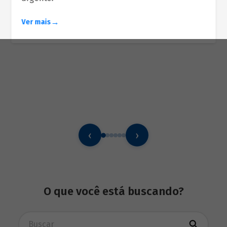
Ver mais
‹
›
O que você está buscando?
Busca avançada