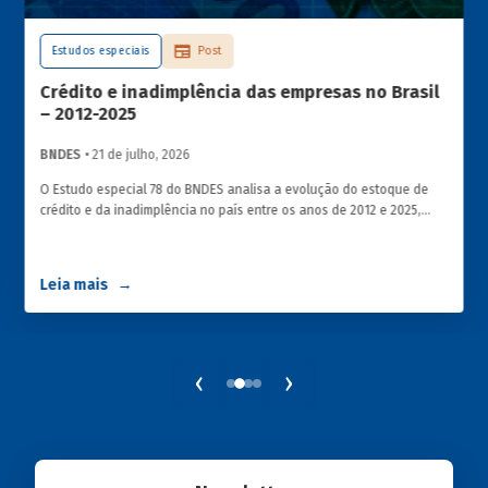
Estudos especiais
Post
Crédito e inadimplência das empresas no Brasil
– 2012-2025
BNDES
• 21 de julho, 2026
O Estudo especial 78 do BNDES analisa a evolução do estoque de
crédito e da inadimplência no país entre os anos de 2012 e 2025,
explorando dois recortes analíticos complementares: o porte da
empresa e o setor de atividade econômica.
Leia mais
‹
›