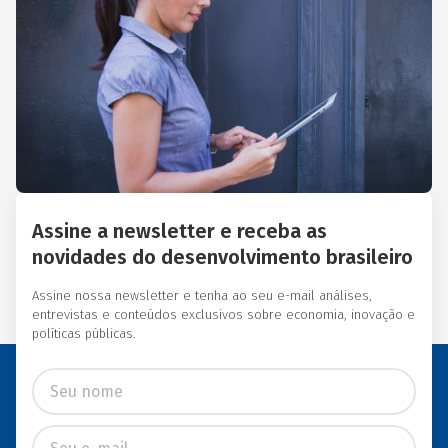
Essas instituições eram
afiliadas a redes
internacionais, tais como:
Acción Internacional, Banco
Interamericano de
Desenvolvimento (BID),
Inter-American Foundation
e Women’s World Banking.
Assine a newsletter e receba as
novidades do desenvolvimento brasileiro
Assine nossa newsletter e tenha ao seu e-mail análises,
entrevistas e conteúdos exclusivos sobre economia, inovação e
políticas públicas.