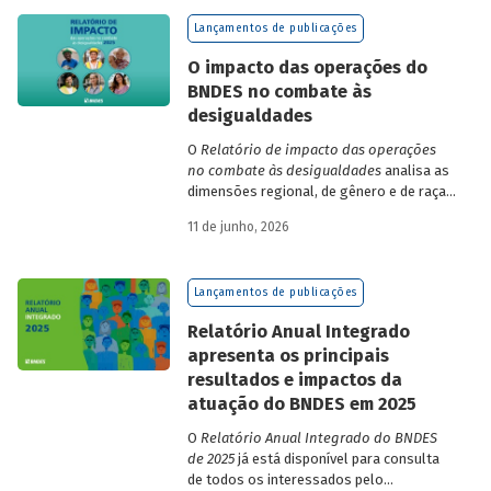
de finanças e seguros – e de quatro
Lançamentos de publicações
dimensões: lucratividade, solvência,
endividamento e alavancagem.
O impacto das operações do
BNDES no combate às
desigualdades
O
Relatório de impacto das operações
no combate às desigualdades
analisa as
dimensões regional, de gênero e de raça,
que contribuem para a elevada
11 de junho, 2026
desigualdade de renda no Brasil, no
contexto das operações de crédito do
BNDES.
Lançamentos de publicações
Relatório Anual Integrado
apresenta os principais
resultados e impactos da
atuação do BNDES em 2025
O
Relatório Anual Integrado do BNDES
de 2025
já está disponível para consulta
de todos os interessados pelo