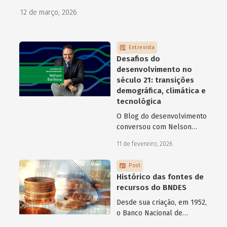
como programas de aceleração têm contribuído para a
12 de março, 2026
superação desse desafio.
Entrevista
Desafios do
desenvolvimento no
século 21: transições
demográfica, climática e
tecnológica
O Blog do desenvolvimento
conversou com Nelson
Barbosa sobre os desafios
11 de fevereiro, 2026
atuais do desenvolvimento
hoje.
Post
Histórico das fontes de
recursos do BNDES
Desde sua criação, em 1952,
o Banco Nacional de
Desenvolvimento