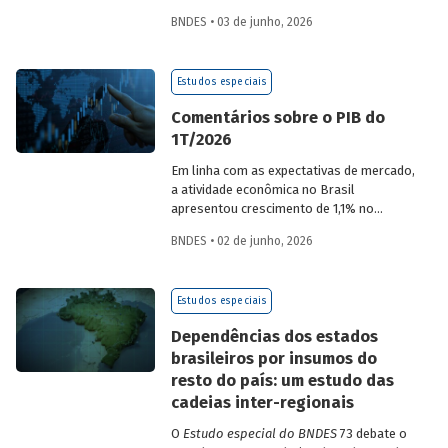
desempenho do Banco, bem como por
BNDES • 03 de junho, 2026
sua prestação de contas. O documento
apresenta as ações realizadas, os
principais resultados, os impactos de sua
Estudos especiais
atuação no ano, e mostra como o BNDES
permanece crescendo de forma
Comentários sobre o PIB do
consistente e sólida, mesmo diante de
1T/2026
cenários desafiadores.
Em linha com as expectativas de mercado,
a atividade econômica no Brasil
apresentou crescimento de 1,1% no
1T/2026 na comparação com o trimestre
BNDES • 02 de junho, 2026
imediatamente anterior, na série ajustada
sazonalmente. Confira uma análise
detalhada e uma previsão para os
Estudos especiais
próximos meses no
Estudo especial do
BNDES 74.
Dependências dos estados
brasileiros por insumos do
resto do país: um estudo das
cadeias inter-regionais
O
Estudo especial do BNDES
73 debate o