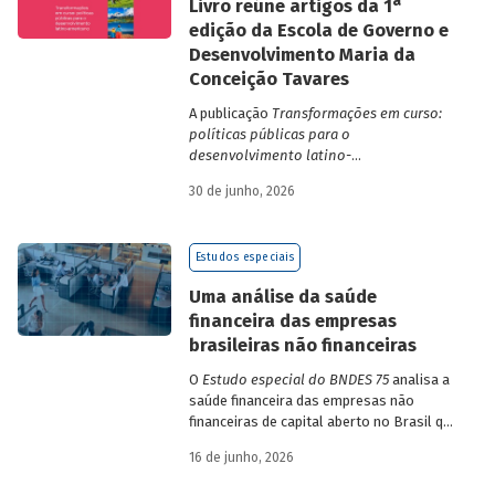
a
Livro reúne artigos da 1
edição da Escola de Governo e
Desenvolvimento Maria da
Conceição Tavares
A publicação
Transformações em curso:
políticas públicas para o
desenvolvimento latino-
americano
compila trabalhos da 1ª edição
30 de junho, 2026
da Escola de Governo e Desenvolvimento
Maria da Conceição Tavares.
Estudos especiais
Uma análise da saúde
financeira das empresas
brasileiras não financeiras
O
Estudo especial do BNDES 75
analisa a
saúde financeira das empresas não
financeiras de capital aberto no Brasil que
apresentaram negociação em bolsa de
16 de junho, 2026
valores. Para isso, parte de uma amostra
de 265 empresas – excluindo-se o setor