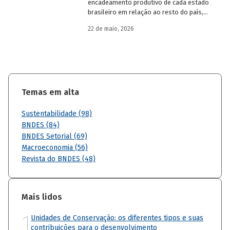
encadeamento produtivo de cada estado
brasileiro em relação ao resto do país,
analisando seu nível de dependência e
22 de maio, 2026
quanto o estímulo a um estado ou setor
econômico pode gerar de demanda para
os demais. Para isso usa uma
metodologia de construção de matrizes
de insumo-produto estaduais.
Temas em alta
Sustentabilidade (98)
BNDES (84)
BNDES Setorial (69)
Macroeconomia (56)
Revista do BNDES (48)
Mais lidos
1
Unidades de Conservação: os diferentes tipos e suas
contribuições para o desenvolvimento