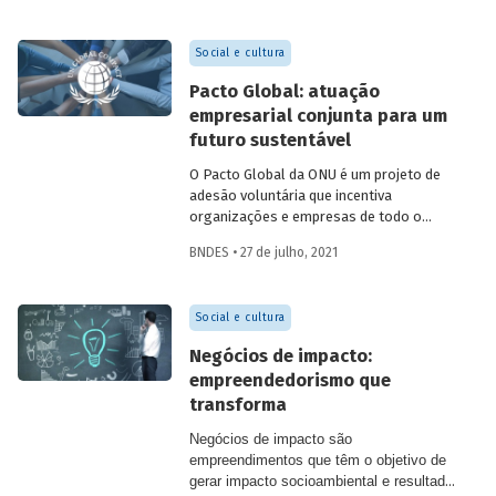
programas e políticas. Veja como foi
construída a estratégia de
Social e cultura
monitoramento e avaliação (M&A) da
iniciativa e confira as boas práticas
Pacto Global: atuação
identificadas no relatório que avalia os
empresarial conjunta para um
resultados da experiência em quatro
futuro sustentável
territórios participantes.
O Pacto Global da ONU é um projeto de
adesão voluntária que incentiva
organizações e empresas de todo o
mundo a adotar práticas de
BNDES • 27 de julho, 2021
responsabilidade socioambiental.
Conheça os princípios que integram o
pacto e os resultados já alcançados, e
Social e cultura
saiba mais sobre a participação do
BNDES.
Negócios de impacto:
empreendedorismo que
transforma
Negócios de impacto são
empreendimentos que têm o objetivo de
gerar impacto socioambiental e resultado