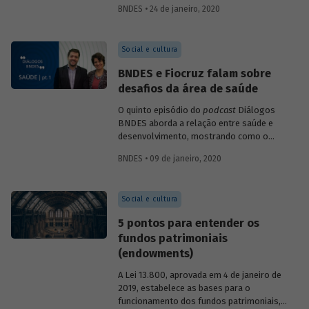
BNDES • 24 de janeiro, 2020
instituições contribuem para a
sustentabilidade do Sistema Único de
Saúde (SUS) e para o desenvolvimento do
Social e cultura
chamado complexo industrial e de
serviços da saúde.
BNDES e Fiocruz falam sobre
desafios da área de saúde
O quinto episódio do
podcast
Diálogos
BNDES aborda a relação entre saúde e
desenvolvimento, mostrando como o
setor impacta diretamente o bem-estar e
BNDES • 09 de janeiro, 2020
a capacidade produtiva da população, mas
também como pode gerar resultados
positivos para a economia ao estimular
Social e cultura
atividades ligadas a pesquisa, inovação e
tecnologia.
5 pontos para entender os
fundos patrimoniais
(endowments)
A Lei 13.800, aprovada em 4 de janeiro de
2019, estabelece as bases para o
funcionamento dos fundos patrimoniais,