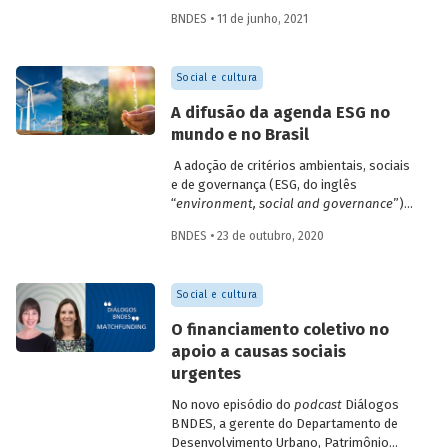
financeiro positivo de forma sustentável,
BNDES • 11 de junho, 2021
conforme definição da Estratégia Nacional
de Investimentos e Negócios de Impacto
– Enimpacto. Saiba mais sobre as
Social e cultura
características desse tipo de negócio,
mensuração e avaliação de resultados, e
A difusão da agenda ESG no
sobre o ecossistema de fomento no
mundo e no Brasil
Brasil.
A adoção de critérios ambientais, sociais
e de governança (ESG, do inglês
“
environment, social and governance
”)
para a avaliação de empresas e
BNDES • 23 de outubro, 2020
investimentos parece estar
definitivamente incorporada na pauta das
gestoras e bancos brasileiros. A
Social e cultura
introdução de critérios ESG nas decisões
de investimento pode ser entendida como
O financiamento coletivo no
uma ampliação do foco em
shareholders
apoio a causas sociais
(acionistas) para todos os
stakeholders
urgentes
(partes interessadas). Entenda como foi a
evolução do investimento sustentável e
No novo episódio do
podcast
Diálogos
quais são os desafios para a
BNDES, a gerente do Departamento de
disseminação dos critérios ESG entre
Desenvolvimento Urbano, Patrimônio