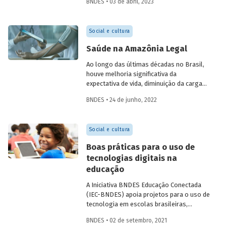
BNDES • 03 de abril, 2023
acesso a serviços financeiros no Brasil
enfrenta gargalos e reflete
desigualdades presentes na sociedade.
Social e cultura
Este artigo, assinado por Helena Tenório,
faz um breve diagnóstico desse tema e
Saúde na Amazônia Legal
aponta possíveis efeitos positivos
decorrentes da digitalização financeira,
Ao longo das últimas décadas no Brasil,
com atenção especial à participação das
houve melhoria significativa da
mulheres.
expectativa de vida, diminuição da carga
de enfermidades e convergência dos
BNDES • 24 de junho, 2022
indicadores entre as regiões do país. Na
Amazônia Legal, ocorreram avanços
significativos, embora a região ainda
Social e cultura
registre índices inferiores à média
nacional. Conheça o perfil das causas de
Boas práticas para o uso de
óbito na região e entenda quais são os
tecnologias digitais na
desafios para ampliar a infraestrutura de
educação
saúde, considerando as particularidades
da Amazônia Legal.
A Iniciativa BNDES Educação Conectada
(IEC-BNDES) apoia projetos para o uso de
tecnologia em escolas brasileiras,
testando modelos de implementação que
BNDES • 02 de setembro, 2021
possam ser replicados em outros