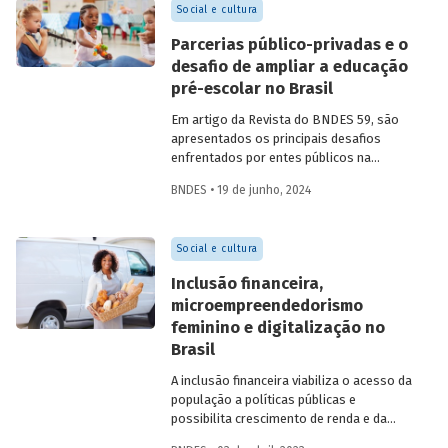
Social e cultura
Parcerias público-privadas e o
desafio de ampliar a educação
pré-escolar no Brasil
Em artigo da Revista do BNDES 59, são
apresentados os principais desafios
enfrentados por entes públicos na
estruturação de PPPs de educação, bem
BNDES • 19 de junho, 2024
como aprendizados e possíveis soluções
para a adoção desses modelos com base
na experiência das equipes do BNDES.
Social e cultura
Inclusão financeira,
microempreendedorismo
feminino e digitalização no
Brasil
A inclusão financeira viabiliza o acesso da
população a políticas públicas e
possibilita crescimento de renda e da
atividade econômica. No entanto, o