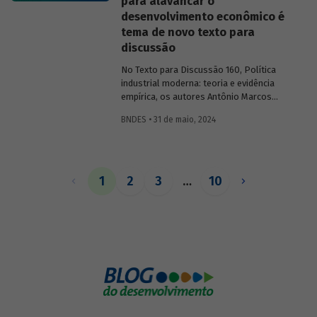
para alavancar o
soluções possíveis.
desenvolvimento econômico é
tema de novo texto para
discussão
No Texto para Discussão 160, Política
industrial moderna: teoria e evidência
empírica, os autores Antônio Marcos
Hoelz Ambrózio e Fabricio Brollo Dunham
BNDES • 31 de maio, 2024
apresentam um panorama geral
utilizando como base a literatura
moderna sobre o tema e explorando
casos de políticas industriais de
diferentes países e contextos.
1
2
3
…
10