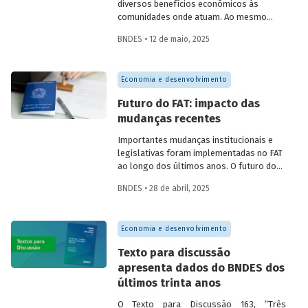
diversos benefícios econômicos às
comunidades onde atuam. Ao mesmo
tempo em que geram emprego, renda,
BNDES • 12 de maio, 2025
arrecadação e produtividade; reduzem
pobreza, fortalecem capital social e
melhoram indicadores educacionais.
Economia e desenvolvimento
Conversamos com o pesquisador da Fipe,
Alison Pablo de Oliveira, sobre o impacto
Futuro do FAT: impacto das
dessas cooperativas na economia local.
mudanças recentes
Importantes mudanças institucionais e
legislativas foram implementadas no FAT
ao longo dos últimos anos. O futuro do
FAT – e das atividades por ele beneficiadas
BNDES • 28 de abril, 2025
– depende do que será feito a partir delas.
Saiba mais no primeiro artigo da
Revista
do BNDES 60
.
Economia e desenvolvimento
Texto para discussão
apresenta dados do BNDES dos
últimos trinta anos
O Texto para Discussão 163, “Três