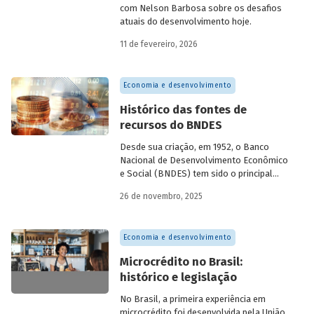
com Nelson Barbosa sobre os desafios
atuais do desenvolvimento hoje.
11 de fevereiro, 2026
Economia e desenvolvimento
Histórico das fontes de
recursos do BNDES
Desde sua criação, em 1952, o Banco
Nacional de Desenvolvimento Econômico
e Social (BNDES) tem sido o principal
financiador do desenvolvimento
26 de novembro, 2025
brasileiro, ocupando um espaço central
na economia do país, principalmente em
momentos de crise, como as de 2008 e
Economia e desenvolvimento
da Covid-19, e no combate à emergência
climática. Para exercer esse papel, no
Microcrédito no Brasil:
entanto, são necessárias sólidas fontes
histórico e legislação
de recursos.
No Brasil, a primeira experiência em
microcrédito foi desenvolvida pela União