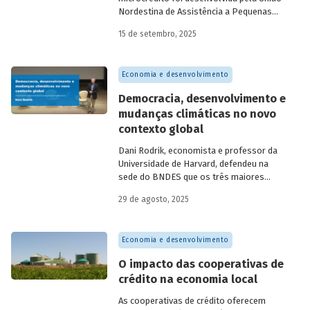
Nordestina de Assistência a Pequenas
Organizações nas cidades de Recife (PE)
15 de setembro, 2025
e Salvador (BA). Conhecida como
Programa Uno, funcionou de 1973 a 1991.
Na década de 1980, surgiram as primeiras
Economia e desenvolvimento
unidades da Rede Ceape e do Banco da
Mulher, com objetivo de oferecer crédito a
Democracia, desenvolvimento e
microempreendedores. Essas instituições
mudanças climáticas no novo
eram afiliadas a redes internacionais, tais
contexto global
como: Acción Internacional, Banco
Interamericano de Desenvolvimento
Dani Rodrik, economista e professor da
(BID), Inter-American Foundation e
Universidade de Harvard, defendeu na
Women’s World Banking.
sede do BNDES que os três maiores
desafios globais – transição verde,
29 de agosto, 2025
restauração da classe média e redução da
pobreza – exigem a promoção de
mudanças estruturais. Conheça seus
Economia e desenvolvimento
argumentos.
O impacto das cooperativas de
crédito na economia local
As cooperativas de crédito oferecem