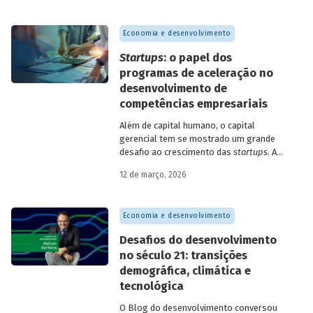
Economia e desenvolvimento
Startups
: o papel dos
programas de aceleração no
desenvolvimento de
competências empresariais
Além de capital humano, o capital
gerencial tem se mostrado um grande
desafio ao crescimento das
startups
. A
avaliação do BNDES Garagem demonstra
12 de março, 2026
como programas de aceleração têm
contribuído para a superação desse
desafio.
Economia e desenvolvimento
Desafios do desenvolvimento
no século 21: transições
demográfica, climática e
tecnológica
O Blog do desenvolvimento conversou