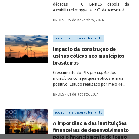
décadas – O BNDES depois da
estabilização: 1994-2023”, de autoria dos
economistas do BNDES Fabio Giambiagi,
BNDES • 25 de novembro, 2024
Gilberto Borça Jr. e Letícia Magalhães,
apresenta um conjunto de dados
financeiros e operacionais do Banco
Economia e desenvolvimento
referentes ao período que vai de 1994 (em
alguns casos) a 2023. Além de contribuir
Impacto da construção de
para que se compreenda melhor o
usinas eólicas nos municípios
desempenho do BNDES, o estudo buscar
brasileiros
ser mais um veículo de prestação de
contas da instituição.
Crescimento do PIB
per capita
dos
municípios com parques eólicos é mais
positivo. Estudo realizado por meio de
método de controle sintético, aponta
BNDES • 01 de agosto, 2024
resultados mais significativos dois a três
anos do início da construção, com
dispersão posterior.
Economia e desenvolvimento
A importância das instituições
financeiras de desenvolvimento
para o financiamento de longo