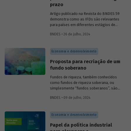
prazo
Artigo publicado na Revista do BNDES 59
demonstra como as IFDs são relevantes
para países em diferentes estágios de
desenvolvimento, tanto nos momentos
BNDES • 26 de julho, 2024
de estabilidade quanto nos de crise
econômica, contribuindo principalmente
para o desenvolvimento sustentável.
Economia e desenvolvimento
Confira uma prévia do texto e acesse o
artigo completo.
Proposta para recriação de um
fundo soberano
Fundos de riqueza, também conhecidos
como fundos de riqueza so­berana, ou
simplesmente “fundos soberanos”, são
fundos de investi­mento pertencentes a
BNDES • 09 de julho, 2024
governos ou a entes governamentais.
Artigo publicado na Revista do BNDES 59
aborda os principais problemas
Economia e desenvolvimento
envolvidos na criação e na gestão de um
fundo público de investimentos
Papel da política industrial
sustentáveis, apresentando algumas