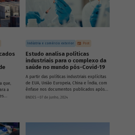
s para
Indústria e comércio exterior
Post
icados
Estudo analisa políticas
industriais para o complexo da
de
saúde no mundo pós-Covid-19
A partir das políticas industriais explícitas
de EUA, União Europeia, China e Índia, com
a que,
ênfase nos documentos publicados após
ara a
2020, o artigo busca identificar
es
BNDES • 07 de junho, 2024
oportunidades, ameaças e lições
s
inspiracionais para o desenvolvimento do
cobrados
Complexo Econômico-Industrial da Saúde
 à TJLP e
no Brasil.
lic – em