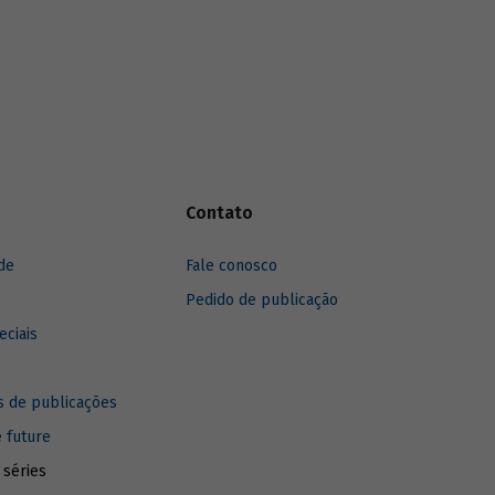
agropecuárias podem contribuir para
ma.
ampliar a geração de biogás no setor.
Contato
de
Fale conosco
Pedido de publicação
eciais
 de publicações
e future
 séries