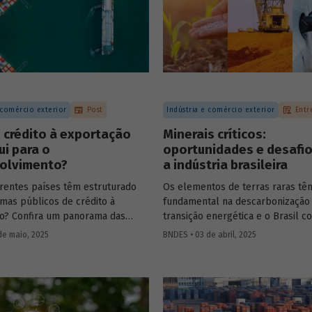
 comércio exterior
Post
Indústria e comércio exterior
Entr
 crédito à exportação
Minerais críticos:
ui para o
oportunidades e desafio
olvimento?
a indústria brasileira
rentes países têm estruturado
Os elementos de terras raras tê
emas públicos de crédito à
fundamental na descarbonização
o? Confira um panorama das
transição energética e o Brasil c
 experiências internacionais e
os recursos naturais necessários
de maio, 2025
BNDES • 03 de abril, 2025
omo esses sistemas contribuem
despontar como
player
nesse set
escimento econômico, a inovação
Conversamos com
Constantine
ção competitiva no mercado
Karayannopoulos
, especialista n
de terras raras e minerais crítico
entender o potencial do Brasil e