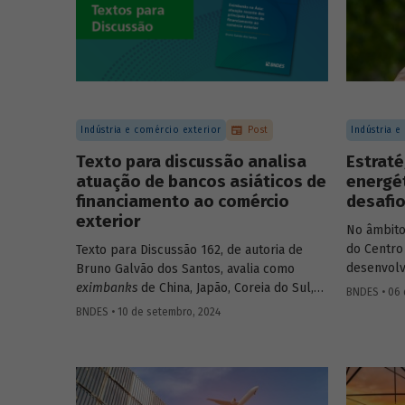
de bancos de desenvolvimento no
mercado de capitais, a nova estratégia do
BNDES e os planos das investidas.
Indústria e comércio exterior
Post
Indústria e
Texto para discussão analisa
Estraté
atuação de bancos asiáticos de
energét
financiamento ao comércio
desafio
exterior
No âmbito
do Centro
Texto para Discussão 162, de autoria de
desenvolv
Bruno Galvão dos Santos, avalia como
conservad
eximbanks
de China, Japão, Coreia do Sul,
BNDES • 06 
professor
Índia, Taiwan, Malásia, Tailândia e Turquia
BNDES • 10 de setembro, 2024
Universida
conciliam sustentabilidade financeira com a
Sorbonne)
meta de oferecer créditos a custos
sobre estr
reduzidos, apresentando seus históricos,
energética
discutindo seus custos e suas fontes de
financiamento e descrevendo seus