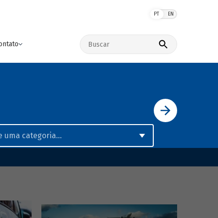
PT
EN
Buscar no site
ontato