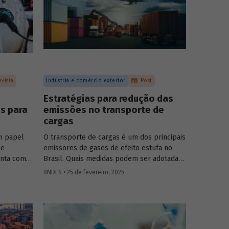
evista
Indústria e comércio exterior
Post
Estratégias para redução das
s para
emissões no transporte de
cargas
m papel
O transporte de cargas é um dos principais
 e
emissores de gases de efeito estufa no
onta com
Brasil. Quais medidas podem ser adotadas
 para
para reduzir seu impacto ambiental?
BNDES • 25 de fevereiro, 2025
or.
Confira as estratégias que podem tornar o
setor mais sustentável.
a indústria
s, para
 alguns