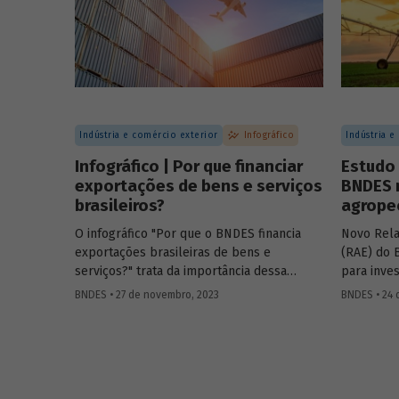
produtos e focos de atuação.
Indústria e comércio exterior
Infográfico
Indústria e
Infográfico | Por que financiar
Estudo
exportações de bens e serviços
BNDES 
brasileiros?
agrope
O infográfico "Por que o BNDES financia
Novo Relat
exportações brasileiras de bens e
(RAE) do 
serviços?" trata da importância dessa
para inve
atividade, explica por que países contam
equipamen
BNDES • 27 de novembro, 2023
BNDES • 24 
com sistemas públicos de apoio à
positivos
exportação e apresenta dados e fatos
municipal 
sobre a atuação do Banco.