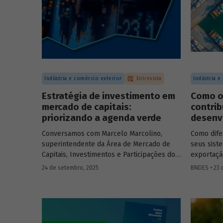
Indústria e comércio exterior
Entrevista
Indústria e
Estratégia de investimento em
Como o
mercado de capitais:
contrib
priorizando a agenda verde
desenv
Conversamos com
Marcelo Marcolino,
Como dife
superintendente da Área de Mercado de
seus sist
Capitais, Investimentos e Participações do
exportaçã
BNDES, e representantes de duas das
principais
24 de setembro, 2025
BNDES • 23 
novas empresas investidas pela BNDESPAR
entenda c
– Vinicius Mazza, Diretor de Finanças e
para o cr
Gente e Gestão da Santa Clara Agrociência
e a inser
Industrial, e Eduardo Couto, CFO da Eve Air
global.
Mobility – sobre a importância da atuação