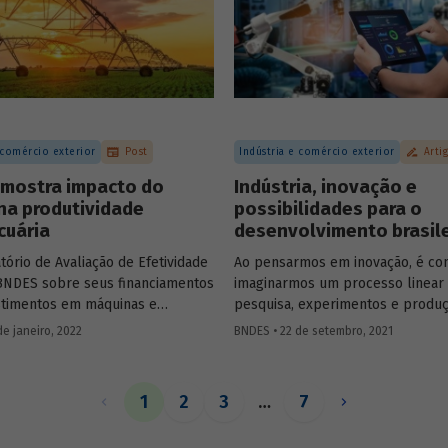
 comércio exterior
Post
Indústria e comércio exterior
Arti
 mostra impacto do
Indústria, inovação e
na produtividade
possibilidades para o
cuária
desenvolvimento brasile
ório de Avaliação de Efetividade
Ao pensarmos em inovação, é c
BNDES sobre seus financiamentos
imaginarmos um processo linear
stimentos em máquinas e
pesquisa, experimentos e produç
tos agrícolas aponta efeitos
entanto, o processo de inovação
de janeiro, 2022
BNDES • 22 de setembro, 2021
 sobre o PIB agropecuário
do conhecimento acumulado em e
e produtividade do setor.
pesquisas e interações. Ana Cristi
economista do BNDES, trata neste
1
2
3
…
7
relação da inovação com a indústr
destacando oportunidades, estrat