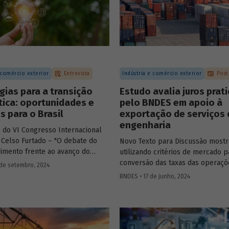
passos que precisam ser tomado
alcançarmos esse objetivo.
 comércio exterior
Entrevista
Indústria e comércio exterior
Post
gias para a transição
Estudo avalia juros prat
ica: oportunidades e
pelo BNDES em apoio à
s para o Brasil
exportação de serviços 
engenharia
 do VI Congresso Internacional
 Celso Furtado – "O debate do
Novo Texto para Discussão mostr
imento frente ao avanço do
utilizando critérios de mercado p
orismo" – conversamos com o
conversão das taxas das operaçõ
de setembro, 2024
 André Tosi Furtado, doutor pela
(denominadas em dólar) em taxa
BNDES • 17 de junho, 2024
de de Paris I (Pantheon-
equivalentes em reais, os juros 
 e professor titular da Unicamp,
pelo Banco foram bem superiores
atégias nacionais de transição
estiveram em linha com a taxa Se
 e reindustrialização.
média, superando-a.