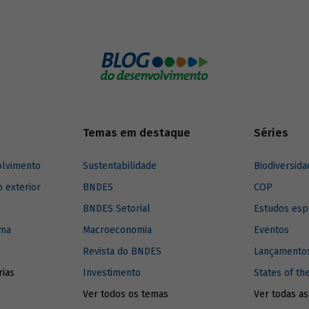
possibilidades de fomento ao te
Temas em destaque
Séries
olvimento
Sustentabilidade
Biodiversida
o exterior
BNDES
COP
BNDES Setorial
Estudos esp
ima
Macroeconomia
Eventos
Revista do BNDES
Lançamentos
rias
Investimento
States of th
Ver todos os temas
Ver todas as