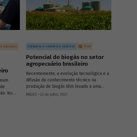
go assinado
Indústria e comércio exterior
Post
Potencial do biogás no setor
agropecuário brasileiro
iro
Recentemente, a evolução tecnológica e a
difusão do conhecimento técnico na
omum
produção de biogás têm levado a uma
 de
rápida expansão no número de plantas em
ão. No
BNDES • 23 de julho, 2021
operação e no volume produzido no país.
 depende
Esse crescimento, contudo, ainda é tímido
sforços,
diante do potencial de geração que um
na Costa,
país com um agronegócio tão desenvolvido
 artigo da
pode atingir. Entenda como resíduos e
ia,
efluentes das diferentes atividades
égias e