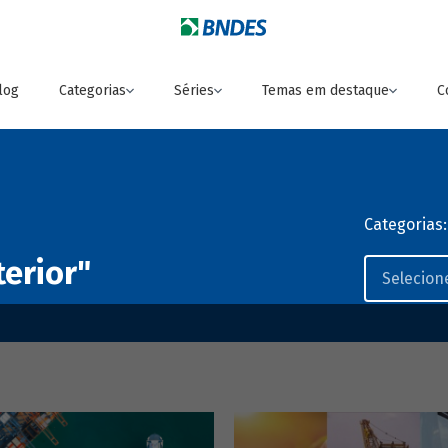
log
Categorias
Séries
Temas em destaque
C
Categorias:
terior"