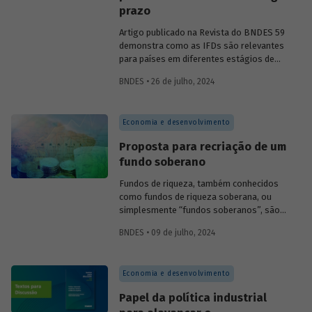
prazo
Artigo publicado na Revista do BNDES 59
demonstra como as IFDs são relevantes
para países em diferentes estágios de
desenvolvimento, tanto nos momentos
BNDES • 26 de julho, 2024
de estabilidade quanto nos de crise
econômica, contribuindo principalmente
para o desenvolvimento sustentável.
Economia e desenvolvimento
Confira uma prévia do texto e acesse o
artigo completo.
Proposta para recriação de um
fundo soberano
Fundos de riqueza, também conhecidos
como fundos de riqueza so­berana, ou
simplesmente “fundos soberanos”, são
fundos de investi­mento pertencentes a
BNDES • 09 de julho, 2024
governos ou a entes governamentais.
Artigo publicado na Revista do BNDES 59
aborda os principais problemas
Economia e desenvolvimento
envolvidos na criação e na gestão de um
fundo público de investimentos
Papel da política industrial
sustentáveis, apresentando algumas