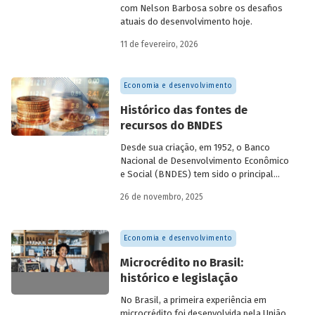
com Nelson Barbosa sobre os desafios
atuais do desenvolvimento hoje.
11 de fevereiro, 2026
Economia e desenvolvimento
Histórico das fontes de
recursos do BNDES
Desde sua criação, em 1952, o Banco
Nacional de Desenvolvimento Econômico
e Social (BNDES) tem sido o principal
financiador do desenvolvimento
26 de novembro, 2025
brasileiro, ocupando um espaço central
na economia do país, principalmente em
momentos de crise, como as de 2008 e
Economia e desenvolvimento
da Covid-19, e no combate à emergência
climática. Para exercer esse papel, no
Microcrédito no Brasil:
entanto, são necessárias sólidas fontes
histórico e legislação
de recursos.
No Brasil, a primeira experiência em
microcrédito foi desenvolvida pela União