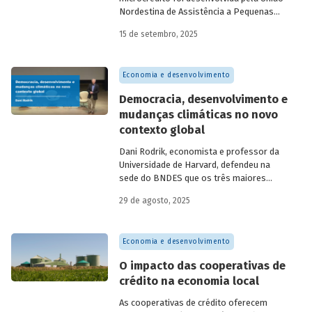
Nordestina de Assistência a Pequenas
Organizações nas cidades de Recife (PE)
15 de setembro, 2025
e Salvador (BA). Conhecida como
Programa Uno, funcionou de 1973 a 1991.
Na década de 1980, surgiram as primeiras
Economia e desenvolvimento
unidades da Rede Ceape e do Banco da
Mulher, com objetivo de oferecer crédito a
Democracia, desenvolvimento e
microempreendedores. Essas instituições
mudanças climáticas no novo
eram afiliadas a redes internacionais, tais
contexto global
como: Acción Internacional, Banco
Interamericano de Desenvolvimento
Dani Rodrik, economista e professor da
(BID), Inter-American Foundation e
Universidade de Harvard, defendeu na
Women’s World Banking.
sede do BNDES que os três maiores
desafios globais – transição verde,
29 de agosto, 2025
restauração da classe média e redução da
pobreza – exigem a promoção de
mudanças estruturais. Conheça seus
Economia e desenvolvimento
argumentos.
O impacto das cooperativas de
crédito na economia local
As cooperativas de crédito oferecem