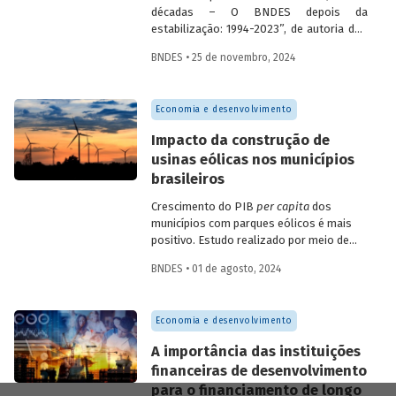
décadas – O BNDES depois da
estabilização: 1994-2023”, de autoria dos
economistas do BNDES Fabio Giambiagi,
BNDES • 25 de novembro, 2024
Gilberto Borça Jr. e Letícia Magalhães,
apresenta um conjunto de dados
financeiros e operacionais do Banco
Economia e desenvolvimento
referentes ao período que vai de 1994 (em
alguns casos) a 2023. Além de contribuir
Impacto da construção de
para que se compreenda melhor o
usinas eólicas nos municípios
desempenho do BNDES, o estudo buscar
brasileiros
ser mais um veículo de prestação de
contas da instituição.
Crescimento do PIB
per capita
dos
municípios com parques eólicos é mais
positivo. Estudo realizado por meio de
método de controle sintético, aponta
BNDES • 01 de agosto, 2024
resultados mais significativos dois a três
anos do início da construção, com
dispersão posterior.
Economia e desenvolvimento
A importância das instituições
financeiras de desenvolvimento
para o financiamento de longo