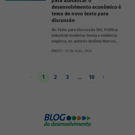
para alavancar o
soluções possíveis.
desenvolvimento econômico é
tema de novo texto para
discussão
No Texto para Discussão 160, Política
industrial moderna: teoria e evidência
empírica, os autores Antônio Marcos
Hoelz Ambrózio e Fabricio Brollo Dunham
BNDES • 31 de maio, 2024
apresentam um panorama geral
utilizando como base a literatura
moderna sobre o tema e explorando
casos de políticas industriais de
diferentes países e contextos.
1
2
3
…
10