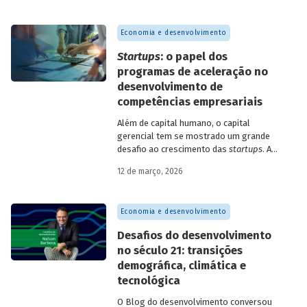
Economia e desenvolvimento
Startups
: o papel dos
programas de aceleração no
desenvolvimento de
competências empresariais
Além de capital humano, o capital
gerencial tem se mostrado um grande
desafio ao crescimento das
startups
. A
avaliação do BNDES Garagem demonstra
12 de março, 2026
como programas de aceleração têm
contribuído para a superação desse
desafio.
Economia e desenvolvimento
Desafios do desenvolvimento
no século 21: transições
demográfica, climática e
tecnológica
O Blog do desenvolvimento conversou