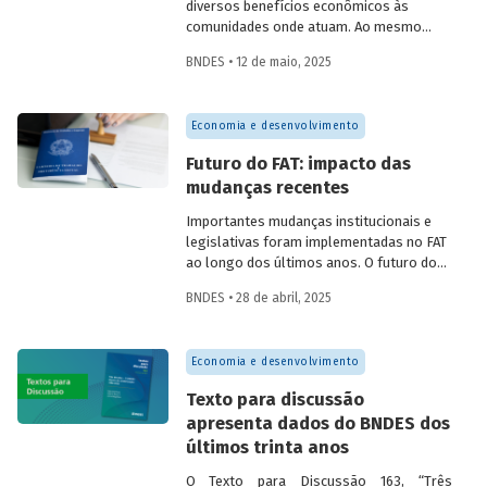
diversos benefícios econômicos às
comunidades onde atuam. Ao mesmo
tempo em que geram emprego, renda,
BNDES • 12 de maio, 2025
arrecadação e produtividade; reduzem
pobreza, fortalecem capital social e
melhoram indicadores educacionais.
Economia e desenvolvimento
Conversamos com o pesquisador da Fipe,
Alison Pablo de Oliveira, sobre o impacto
Futuro do FAT: impacto das
dessas cooperativas na economia local.
mudanças recentes
Importantes mudanças institucionais e
legislativas foram implementadas no FAT
ao longo dos últimos anos. O futuro do
FAT – e das atividades por ele beneficiadas
BNDES • 28 de abril, 2025
– depende do que será feito a partir delas.
Saiba mais no primeiro artigo da
Revista
do BNDES 60
.
Economia e desenvolvimento
Texto para discussão
apresenta dados do BNDES dos
últimos trinta anos
O Texto para Discussão 163, “Três