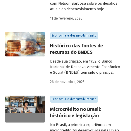
com Nelson Barbosa sobre os desafios
atuais do desenvolvimento hoje.
11 de fevereiro, 2026
Economia e desenvolvimento
Histórico das fontes de
recursos do BNDES
Desde sua criação, em 1952, o Banco
Nacional de Desenvolvimento Econômico
e Social (BNDES) tem sido o principal
financiador do desenvolvimento
26 de novembro, 2025
brasileiro, ocupando um espaço central
na economia do país, principalmente em
momentos de crise, como as de 2008 e
Economia e desenvolvimento
da Covid-19, e no combate à emergência
climática. Para exercer esse papel, no
Microcrédito no Brasil:
entanto, são necessárias sólidas fontes
histórico e legislação
de recursos.
No Brasil, a primeira experiência em
microcrédito foi desenvolvida pela União