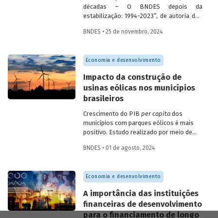
décadas – O BNDES depois da
estabilização: 1994-2023”, de autoria dos
economistas do BNDES Fabio Giambiagi,
BNDES • 25 de novembro, 2024
Gilberto Borça Jr. e Letícia Magalhães,
apresenta um conjunto de dados
financeiros e operacionais do Banco
Economia e desenvolvimento
referentes ao período que vai de 1994 (em
alguns casos) a 2023. Além de contribuir
Impacto da construção de
para que se compreenda melhor o
usinas eólicas nos municípios
desempenho do BNDES, o estudo buscar
brasileiros
ser mais um veículo de prestação de
contas da instituição.
Crescimento do PIB
per capita
dos
municípios com parques eólicos é mais
positivo. Estudo realizado por meio de
método de controle sintético, aponta
BNDES • 01 de agosto, 2024
resultados mais significativos dois a três
anos do início da construção, com
dispersão posterior.
Economia e desenvolvimento
A importância das instituições
financeiras de desenvolvimento
para o financiamento de longo