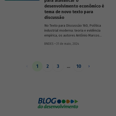
para alavancar o
soluções possíveis.
desenvolvimento econômico é
tema de novo texto para
discussão
No Texto para Discussão 160, Política
industrial moderna: teoria e evidência
empírica, os autores Antônio Marcos
Hoelz Ambrózio e Fabricio Brollo Dunham
BNDES • 31 de maio, 2024
apresentam um panorama geral
utilizando como base a literatura
moderna sobre o tema e explorando
casos de políticas industriais de
diferentes países e contextos.
1
2
3
…
10