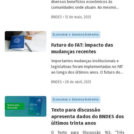
diversos benefícios econômicos às
comunidades onde atuam. Ao mesmo
tempo em que geram emprego, renda,
BNDES • 12 de maio, 2025
arrecadação e produtividade; reduzem
pobreza, fortalecem capital social e
melhoram indicadores educacionais.
Economia e desenvolvimento
Conversamos com o pesquisador da Fipe,
Alison Pablo de Oliveira, sobre o impacto
Futuro do FAT: impacto das
dessas cooperativas na economia local.
mudanças recentes
Importantes mudanças institucionais e
legislativas foram implementadas no FAT
ao longo dos últimos anos. O futuro do
FAT – e das atividades por ele beneficiadas
BNDES • 28 de abril, 2025
– depende do que será feito a partir delas.
Saiba mais no primeiro artigo da
Revista
do BNDES 60
.
Economia e desenvolvimento
Texto para discussão
apresenta dados do BNDES dos
últimos trinta anos
O Texto para Discussão 163, “Três