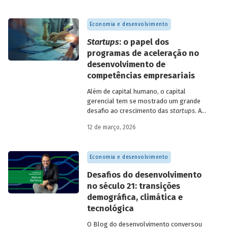
Economia e desenvolvimento
Startups
: o papel dos
programas de aceleração no
desenvolvimento de
competências empresariais
Além de capital humano, o capital
gerencial tem se mostrado um grande
desafio ao crescimento das
startups
. A
avaliação do BNDES Garagem demonstra
12 de março, 2026
como programas de aceleração têm
contribuído para a superação desse
desafio.
Economia e desenvolvimento
Desafios do desenvolvimento
no século 21: transições
demográfica, climática e
tecnológica
O Blog do desenvolvimento conversou