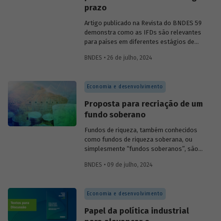
prazo
Artigo publicado na Revista do BNDES 59
demonstra como as IFDs são relevantes
para países em diferentes estágios de
desenvolvimento, tanto nos momentos
BNDES • 26 de julho, 2024
de estabilidade quanto nos de crise
econômica, contribuindo principalmente
para o desenvolvimento sustentável.
Economia e desenvolvimento
Confira uma prévia do texto e acesse o
artigo completo.
Proposta para recriação de um
fundo soberano
Fundos de riqueza, também conhecidos
como fundos de riqueza so­berana, ou
simplesmente “fundos soberanos”, são
fundos de investi­mento pertencentes a
BNDES • 09 de julho, 2024
governos ou a entes governamentais.
Artigo publicado na Revista do BNDES 59
aborda os principais problemas
Economia e desenvolvimento
envolvidos na criação e na gestão de um
fundo público de investimentos
Papel da política industrial
sustentáveis, apresentando algumas