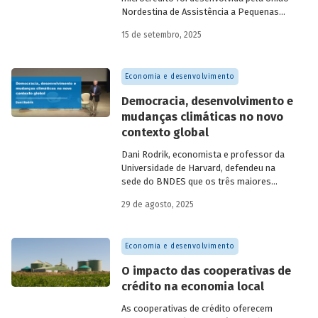
Nordestina de Assistência a Pequenas
Organizações nas cidades de Recife (PE)
15 de setembro, 2025
e Salvador (BA). Conhecida como
Programa Uno, funcionou de 1973 a 1991.
Na década de 1980, surgiram as primeiras
Economia e desenvolvimento
unidades da Rede Ceape e do Banco da
Mulher, com objetivo de oferecer crédito a
Democracia, desenvolvimento e
microempreendedores. Essas instituições
mudanças climáticas no novo
eram afiliadas a redes internacionais, tais
contexto global
como: Acción Internacional, Banco
Interamericano de Desenvolvimento
Dani Rodrik, economista e professor da
(BID), Inter-American Foundation e
Universidade de Harvard, defendeu na
Women’s World Banking.
sede do BNDES que os três maiores
desafios globais – transição verde,
29 de agosto, 2025
restauração da classe média e redução da
pobreza – exigem a promoção de
mudanças estruturais. Conheça seus
Economia e desenvolvimento
argumentos.
O impacto das cooperativas de
crédito na economia local
As cooperativas de crédito oferecem