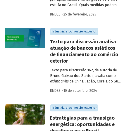
estufa no Brasil. Quais medidas podem
ser adotadas para reduzir seu impacto
BNDES • 25 de fevereiro, 2025
ambiental? Confira as estratégias que
podem tornar o setor mais sustentável.
Indústria e comércio exterior
Texto para discussão analisa
atuação de bancos asiáticos
de financiamento ao comércio
exterior
Texto para Discussão 162, de autoria de
Bruno Galvão dos Santos, avalia como
eximbanks
de China, Japão, Coreia do Sul,
Índia, Taiwan, Malásia, Tailândia e Turquia
BNDES • 10 de setembro, 2024
conciliam sustentabilidade financeira com
a meta de oferecer créditos a custos
reduzidos, apresentando seus históricos,
Indústria e comércio exterior
discutindo seus custos e suas fontes de
financiamento e descrevendo seus
Estratégias para a transição
produtos e focos de atuação.
energética: oportunidades e
desafios para o Brasil