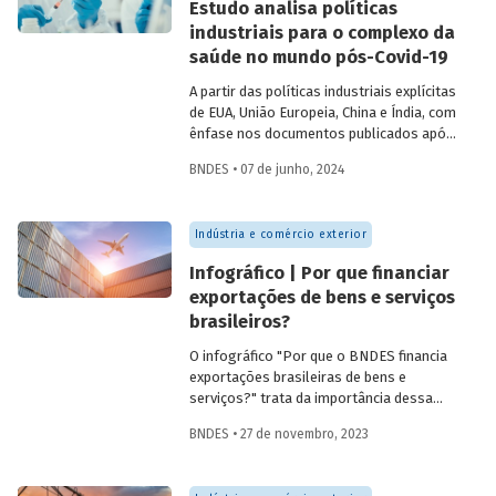
Estudo analisa políticas
industriais para o complexo da
saúde no mundo pós-Covid-19
A partir das políticas industriais explícitas
de EUA, União Europeia, China e Índia, com
ênfase nos documentos publicados após
2020, o artigo busca identificar
BNDES • 07 de junho, 2024
oportunidades, ameaças e lições
inspiracionais para o desenvolvimento do
Complexo Econômico-Industrial da Saúde
Indústria e comércio exterior
no Brasil.
Infográfico | Por que financiar
exportações de bens e serviços
brasileiros?
O infográfico "Por que o BNDES financia
exportações brasileiras de bens e
serviços?" trata da importância dessa
atividade, explica por que países contam
BNDES • 27 de novembro, 2023
com sistemas públicos de apoio à
exportação e apresenta dados e fatos
sobre a atuação do Banco.