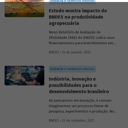
Indústria e comércio exterior
Estudo mostra impacto do
BNDES na produtividade
agropecuária
Novo Relatório de Avaliação de
Efetividade (RAE) do BNDES sobre seus
financiamentos para investimentos em
máquinas e equipamentos agrícolas
BNDES • 24 de janeiro, 2022
aponta efeitos positivos sobre o PIB
agropecuário municipal e produtividade
do setor.
Indústria e comércio exterior
Indústria, inovação e
possibilidades para o
desenvolvimento brasileiro
Ao pensarmos em inovação, é comum
imaginarmos um processo linear de
pesquisa, experimentos e produção. No
entanto, o processo de inovação depende
BNDES • 22 de setembro, 2021
do conhecimento acumulado em
esforços, pesquisas e interações. Ana