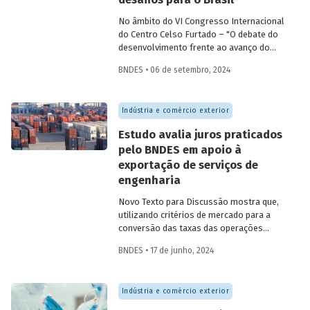
No âmbito do VI Congresso Internacional
do Centro Celso Furtado – "O debate do
desenvolvimento frente ao avanço do
conservadorismo" – conversamos com o
BNDES • 06 de setembro, 2024
professor André Tosi Furtado, doutor pela
Universidade de Paris I (Pantheon-
Sorbonne) e professor titular da Unicamp,
Indústria e comércio exterior
sobre estratégias nacionais de transição
energética e reindustrialização.
Estudo avalia juros praticados
pelo BNDES em apoio à
exportação de serviços de
engenharia
Novo Texto para Discussão mostra que,
utilizando critérios de mercado para a
conversão das taxas das operações
(denominadas em dólar) em taxas
BNDES • 17 de junho, 2024
equivalentes em reais, os juros cobrados
pelo Banco foram bem superiores à TJLP
e estiveram em linha com a taxa Selic –
Indústria e comércio exterior
em média, superando-a.