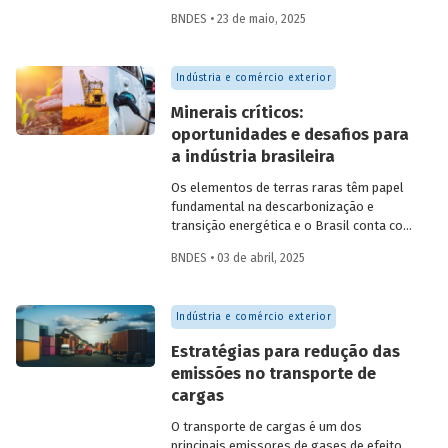
principais experiências internacionais e
BNDES • 23 de maio, 2025
entenda como esses sistemas
contribuem para o crescimento
econômico, a inovação e a inserção
Indústria e comércio exterior
competitiva no mercado global.
Minerais críticos:
oportunidades e desafios para
a indústria brasileira
Os elementos de terras raras têm papel
fundamental na descarbonização e
transição energética e o Brasil conta com
os recursos naturais necessários para
BNDES • 03 de abril, 2025
despontar como
player
nesse setor.
Conversamos com
Constantine
Karayannopoulos
, especialista na
Indústria e comércio exterior
indústria de terras raras e minerais
críticos, para entender o potencial do
Estratégias para redução das
Brasil e alguns passos que precisam ser
emissões no transporte de
tomados para alcançarmos esse objetivo.
cargas
O transporte de cargas é um dos
principais emissores de gases de efeito