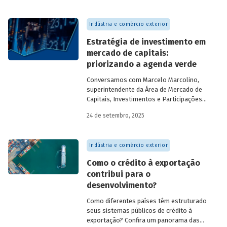
Indústria e comércio exterior
Estratégia de investimento em
mercado de capitais:
priorizando a agenda verde
Conversamos com
Marcelo Marcolino,
superintendente da Área de Mercado de
Capitais, Investimentos e Participações
do BNDES, e representantes de duas das
24 de setembro, 2025
novas empresas investidas pela
BNDESPAR – Vinicius Mazza, Diretor de
Finanças e Gente e Gestão da Santa Clara
Indústria e comércio exterior
Agrociência Industrial, e Eduardo Couto,
CFO da Eve Air Mobility – sobre a
Como o crédito à exportação
importância da atuação de bancos de
contribui para o
desenvolvimento no mercado de capitais,
desenvolvimento?
a nova estratégia do BNDES e os planos
das investidas.
Como diferentes países têm estruturado
seus sistemas públicos de crédito à
exportação? Confira um panorama das