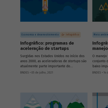
Economia e desenvolvimento
Infográfico
Meio ambie
Infográfico: programas de
Infográ
aceleração de startups
manejo 
Surgidas nos Estados Unidos no início dos
O manejo 
anos 2000, as aceleradoras de
startups
são
conjunto 
atualmente parte importante do
baixo imp
ecossistema de empreendedorismo. Com
reproduzir
BNDES • 05 de julho, 2021
BNDES • 14 
diferentes metodologias e focos de
mantendo-
atuação, os programas de aceleração
manutençã
contribuem para ajudar
startups
e
produtivi
empreendedores, em diferentes estágios
e demais 
de desenvolvimento, a construir e
sociais. C
consolidar seus negócios. Entenda tudo
preparamo
sobre como eles funcionam no infográfico
funciona.