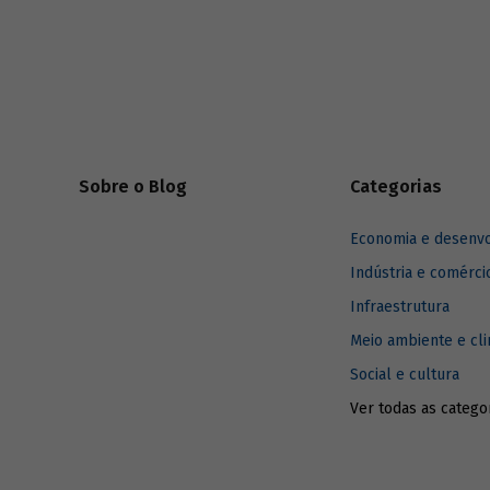
infográfi
como o BN
dos servi
Sobre o Blog
Categorias
Economia e desenv
Indústria e comérci
Infraestrutura
Meio ambiente e cl
Social e cultura
Ver todas as catego