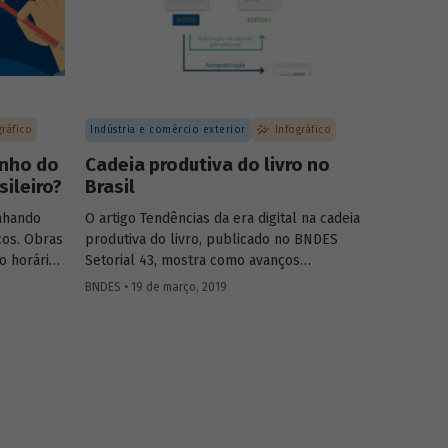
o ao
gráfico
Indústria e comércio exterior
Infográfico
anho do
Cadeia produtiva do livro no
ileiro?
Brasil
nhando
O artigo Tendências da era digital na cadeia
cos. Obras
produtiva do livro, publicado no BNDES
o horário
Setorial 43, mostra como avanços
assam a
tecnológicos têm provocado profundas
BNDES • 19 de março, 2019
Elas
mudanças na indústria do livro. Criamos um
es e
infográfico para apresentar os principais
da
atores envolvidos na produção do livro no
es como
O
Brasil, no intuito de auxiliar na
, indicadas
compreensão dessas transformações.
istória de
do
,