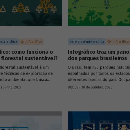
climáticas.
nte e clima
Infográfico
Meio ambiente e clima
Infográfico
fico: como funciona o
Infográfico traz um pan
florestal sustentável?
dos parques brasileiros
florestal sustentável é um
O Brasil tem 475 parques naturai
de técnicas de exploração de
espalhados por todos os estados
acto ambiental que busca
diferentes biomas do país. Ocu
 o ciclo natural da floresta,
área total de 364 mil km², esses
de junho, 2021
BNDES • 30 de outubro, 2020
a em pé e contribuindo para a
são unidades de conservação des
o de sua biodiversidade,
preservação de ecossistemas nat
dade, capacidade de regeneração
grande relevância ecológica e be
funções ecológicas, econômicas e
cênica. Preparamos um infográfi
onfira o infográfico que
você conhecer as principais carac
s para explicar como isso
dos parques brasileiros e enten
eles podem contribuir para conci