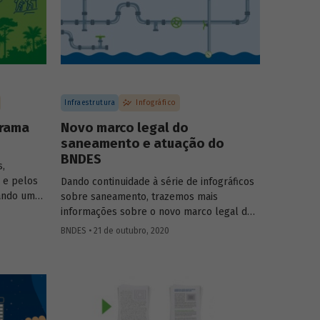
Infraestrutura
Infográfico
orama
Novo marco legal do
saneamento e atuação do
BNDES
s,
 e pelos
Dando continuidade à série de infográficos
pando uma
sobre saneamento, trazemos mais
 parques
informações sobre o novo marco legal do
tinadas à
setor (Lei 14.026/2020), aprovado este ano,
BNDES • 21 de outubro, 2020
urais de
e sobre a contribuição do BNDES para
leza
ampliar o acesso e melhorar a qualidades
co para
dos serviços no país.
terísticas
der como
liar