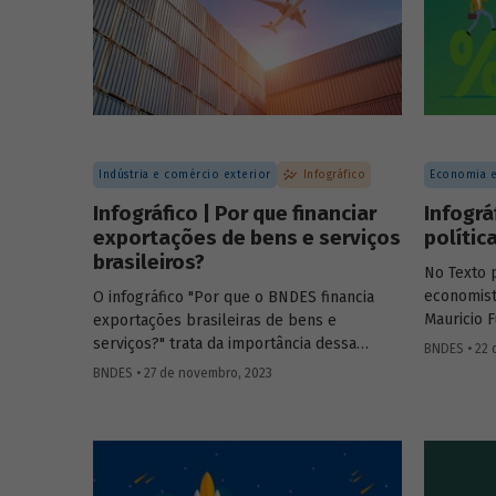
Indústria e comércio exterior
Infográfico
Economia e
Infográfico | Por que financiar
Infográ
exportações de bens e serviços
polític
brasileiros?
No Texto 
economist
O infográfico "Por que o BNDES financia
Mauricio 
exportações brasileiras de bens e
recorrent
serviços?" trata da importância dessa
BNDES • 22 
impacto d
atividade, explica por que países contam
BNDES • 27 de novembro, 2023
de juro ne
com sistemas públicos de apoio à
monetária
exportação e apresenta dados e fatos
sobre a atuação do Banco.