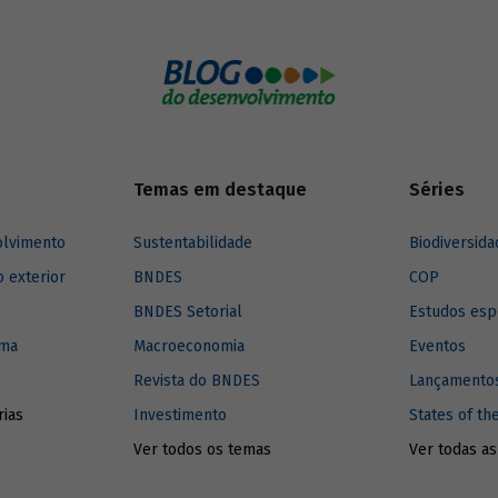
vencedores do Festival de Annec
co que preparamos para mostrar
e 2014, respectivamente. Confira
DES está apoiando a melhoria
infográfico que preparamos os pr
ços de saneamento no país.
números do mercado consumidor
animação no Brasil.
Temas em destaque
Séries
olvimento
Sustentabilidade
Biodiversida
o exterior
BNDES
COP
BNDES Setorial
Estudos esp
ima
Macroeconomia
Eventos
Revista do BNDES
Lançamentos
rias
Investimento
States of th
Ver todos os temas
Ver todas as