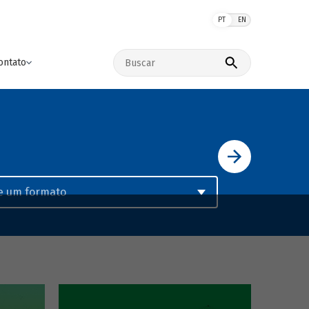
PT
EN
Buscar no site
ontato