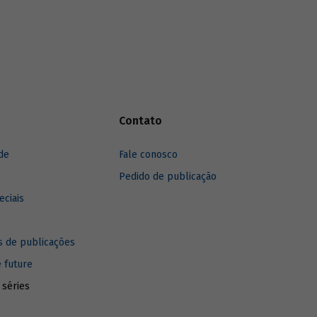
y em 2013
 no
incipais
 de
Contato
de
Fale conosco
Pedido de publicação
eciais
 de publicações
e future
 séries