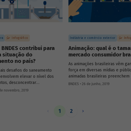
preservação ambiental e estímul
turismo.
ura
Infográfico
Indústria e comércio exterior
Info
 BNDES contribui para
Animação: qual é o tam
 situação do
mercado consumidor bras
ento no país?
As animações brasileiras vêm ga
força em diversas mídias e públi
pais desafios do saneamento
animadas brasileiras preenchem 
o envolvem elevar o nível dos
nobre dos canais de TV paga e p
ntos, desconcentrar
BNDES • 26 de junho, 2019
aparecer nos cinemas nacionais. 
ente a aplicação dos recursos e,
de novembro, 2019
também vêm recebendo indicaçõ
entar a eficiência e a efetividade
ganhando os principais prêmios 
ndios realizados. O saneamento é
animação mundial, caso de séri
rioridades da atuação BNDES em
1
2
Show da Luna
e
S.O.S. Fada Manu
utura, uma vez que os
ao Emmy Kids, e dos filmes
Uma h
ntos na área têm alto nível de
amor e fúria
e
O menino e o mun
ades positivas. Confira o