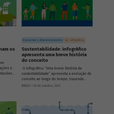
Economia e desenvolvimento
Infográfico
onam os
Sustentabilidade: infográfico
apresenta uma breve história
do conceito
ono
ações e
O infográfico “Uma breve história da
missões
sustentabilidade” apresenta a evolução do
 partir da
conceito ao longo do tempo, trazendo
r projetos
informações sobre os principais marcos no
BNDES • 26 de outubro, 2021
 captura
esforço global em prol do
s é
desenvolvimento sustentável.
ssões para
 conter o
as