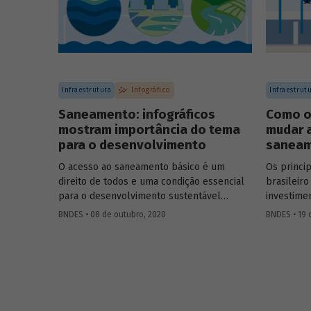
que preparamos.
Infraestrutura
Infográfico
Infraestrut
Saneamento: infográficos
Como o
mostram importância do tema
mudar a
para o desenvolvimento
saneam
O acesso ao saneamento básico é um
Os princi
direito de todos e uma condição essencial
brasileir
para o desenvolvimento sustentável
investime
brasileiro. Para que você entenda a
regionalm
BNDES • 08 de outubro, 2020
BNDES • 19 
importância do tema, preparamos uma
ainda, aum
série de infográficos sobre saneamento,
dos dispê
abordando conceitos, situação atual do
uma das p
país, impactos para população e meio
infraestr
ambiente, e o caminho para universalização
investime
dos serviços.
externalid