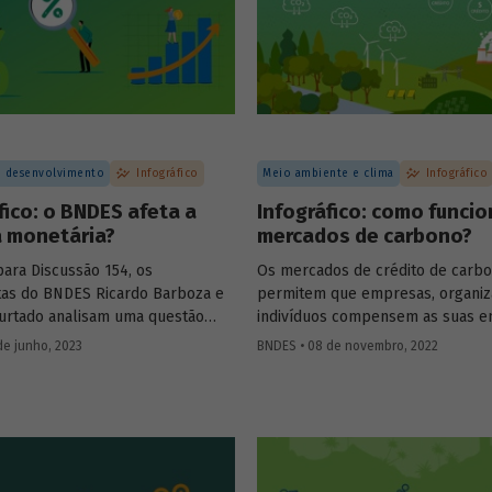
 desenvolvimento
Infográfico
Meio ambiente e clima
Infográfico
fico: o BNDES afeta a
Infográfico: como funci
a monetária?
mercados de carbono?
para Discussão 154, os
Os mercados de crédito de carb
as do BNDES Ricardo Barboza e
permitem que empresas, organiz
Furtado analisam uma questão
indivíduos compensem as suas e
e no debate público: o possível
de gases de efeito estufa (GEE) a
de junho, 2023
BNDES • 08 de novembro, 2022
a atuação do BNDES sobre a taxa
aquisição de créditos gerados po
utra e a potência da política
de redução de emissões e/ou de
.
de carbono. A ideia por trás dele
transferir o custo social das emi
os agentes emissores, ajudando a
aquecimento global e as mudanç