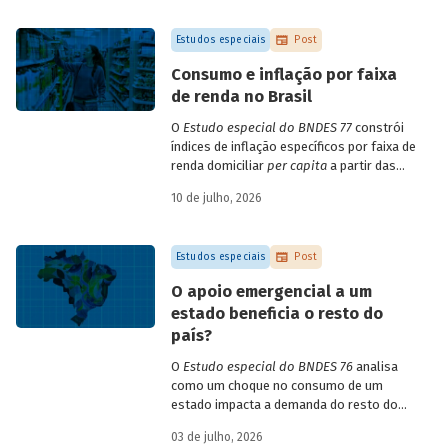
empresa e o setor de atividade
econômica.
Estudos especiais
Post
Consumo e inflação por faixa
de renda no Brasil
O
Estudo especial do BNDES 77
constrói
índices de inflação específicos por faixa de
renda domiciliar
per capita
a partir das
estruturas de consumo da POF 2017-2018
10 de julho, 2026
associadas às variações de preços dos
itens que compõem o IPCA. Emprega
ainda os microdados da Pnad Contínua
Estudos especiais
Post
para analisar a evolução da renda dos
decis durante o período.
O apoio emergencial a um
estado beneficia o resto do
país?
O
Estudo especial do BNDES 76
analisa
como um choque no consumo de um
estado impacta a demanda do resto do
país, usando como exemplo o caso do Rio
03 de julho, 2026
Grande do Sul.