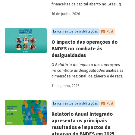
financeiras de capital aberto no Brasil que
apresentaram negociação em bolsa de
16 de junho, 2026
valores. Para isso, parte de uma amostra
de 265 empresas – excluindo-se o setor
de finanças e seguros – e de quatro
Lançamentos de publicações
Post
dimensões: lucratividade, solvência,
endividamento e alavancagem.
O impacto das operações do
BNDES no combate às
desigualdades
O
Relatório de impacto das operações
no combate às desigualdades
analisa as
dimensões regional, de gênero e de raça,
que contribuem para a elevada
11 de junho, 2026
desigualdade de renda no Brasil, no
contexto das operações de crédito do
BNDES.
Lançamentos de publicações
Post
Relatório Anual Integrado
apresenta os principais
resultados e impactos da
atuação do BNDES em 2025