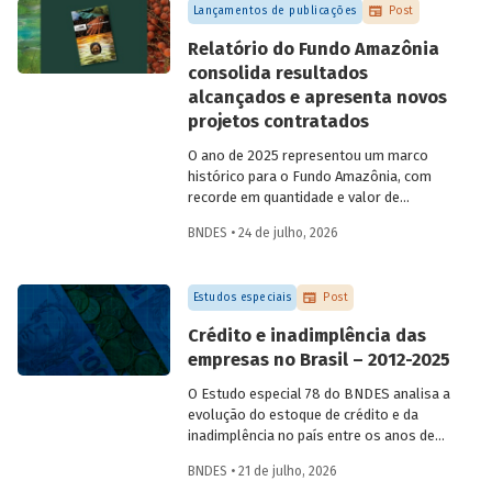
Lançamentos de publicações
Post
Relatório do Fundo Amazônia
consolida resultados
alcançados e apresenta novos
projetos contratados
O ano de 2025 representou um marco
histórico para o Fundo Amazônia, com
recorde em quantidade e valor de
projetos aprovados, assim como em
BNDES • 24 de julho, 2026
desembolsos: foram 22 operações
aprovadas, no valor total de R$ 2,2
bilhões, além de R$ 387 milhões
Estudos especiais
Post
desembolsados. Ainda no período, foram
contratados 25 novos projetos.
Crédito e inadimplência das
empresas no Brasil – 2012-2025
O Estudo especial 78 do BNDES analisa a
evolução do estoque de crédito e da
inadimplência no país entre os anos de
2012 e 2025, explorando dois recortes
BNDES • 21 de julho, 2026
analíticos complementares: o porte da