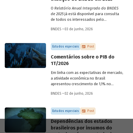
O
Relatório Anual Integrado do BNDES
de 2025
já está disponível para consulta
de todos os interessados pelo
desempenho do Banco, bem como por
BNDES • 03 de junho, 2026
sua prestação de contas. O documento
apresenta as ações realizadas, os
principais resultados, os impactos de sua
Estudos especiais
Post
atuação no ano, e mostra como o BNDES
permanece crescendo de forma
Comentários sobre o PIB do
consistente e sólida, mesmo diante de
1T/2026
cenários desafiadores.
Em linha com as expectativas de mercado,
a atividade econômica no Brasil
apresentou crescimento de 1,1% no
1T/2026 na comparação com o trimestre
BNDES • 02 de junho, 2026
imediatamente anterior, na série ajustada
sazonalmente. Confira uma análise
detalhada e uma previsão para os
Estudos especiais
Post
próximos meses no
Estudo especial do
BNDES 74.
Dependências dos estados
brasileiros por insumos do