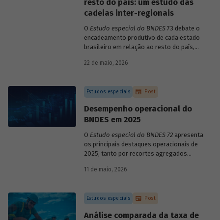
resto do país: um estudo das
cadeias inter-regionais
O
Estudo especial do BNDES
73 debate o
encadeamento produtivo de cada estado
brasileiro em relação ao resto do país,
analisando seu nível de dependência e
22 de maio, 2026
quanto o estímulo a um estado ou setor
econômico pode gerar de demanda para
os demais. Para isso usa uma
Estudos especiais
Post
metodologia de construção de matrizes
de insumo-produto estaduais.
Desempenho operacional do
BNDES em 2025
O
Estudo especial do BNDES 72
apresenta
os principais destaques operacionais de
2025, tanto por recortes agregados
quanto em relação a atuações mais
11 de maio, 2026
específicas do Banco.
Estudos especiais
Post
Análise comparada da taxa de