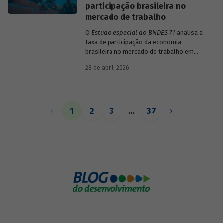
participação brasileira no
mercado de trabalho
O
Estudo especial do BNDES 71
analisa a
taxa de participação da economia
brasileira no mercado de trabalho em
comparação com uma amostra de 15
28 de abril, 2026
países de diferentes continentes e
estruturas etárias e econômicas
distintas.
1
2
3
…
37