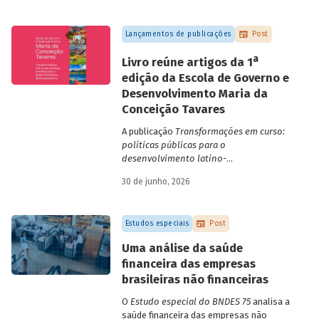
Lançamentos de publicações
Post
a
Livro reúne artigos da 1
edição da Escola de Governo e
Desenvolvimento Maria da
Conceição Tavares
A publicação
Transformações em curso:
políticas públicas para o
desenvolvimento latino-
americano
compila trabalhos da 1ª edição
30 de junho, 2026
da Escola de Governo e Desenvolvimento
Maria da Conceição Tavares.
Estudos especiais
Post
Uma análise da saúde
financeira das empresas
brasileiras não financeiras
O
Estudo especial do BNDES 75
analisa a
saúde financeira das empresas não