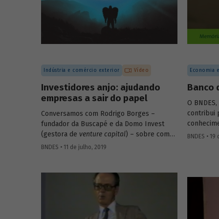
diretor-a
instituições financeiras de desenvolvimento
Americana
(IFD) podem atuar para promover uma
Barbosa, 
retomada do crescimento em bases
Inovação S
sustentáveis, com foco na inclusão social.
Indústria e comércio exterior
Vídeo
Economia e
Investidores anjo: ajudando
Banco 
empresas a sair do papel
O BNDES, d
contribui
Conversamos com Rodrigo Borges –
conhecim
fundador da Buscapé e da Domo Invest
análises e
(gestora de
venture capital
) – sobre como
BNDES • 19 
disponibi
funciona o investimento anjo. Confira
BNDES • 11 de julho, 2019
meio de s
alguns destaques da entrevista e entenda
economist
de que forma os investidores anjo
depoiment
escolhem em quais
startups
investir e
memória d
ajudam os empreendedores a tirar os seus
comemoraç
negócios do papel.
da institu
visão quan