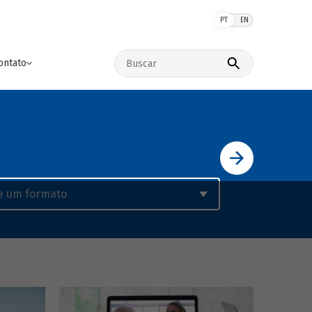
PT
EN
Buscar no site
ontato