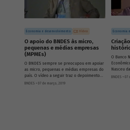
produção 
Economia e desenvolvimento
Vídeo
Economia e
O apoio do BNDES às micro,
Criação
pequenas e médias empresas
históri
(MPMEs)
O Banco N
Econômico
O BNDES sempre se preocupou em apoiar
Nasceu da
as micro, pequenas e médias empresas do
Unidos (C
país. O vídeo a seguir traz o depoimento
BNDES • 07 
americano
de 3 colaboradores do Banco, de
BNDES • 07 de março, 2019
recomend
diferentes gerações de empregados da
projetos p
instituição, que falam sobre a importância
desenvolv
dos pequenos empresários e
Frederico
empreendedores para o crescimento do
equipe bra
Brasil e a geração de emprego e renda.
president
"social" i