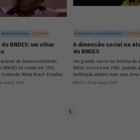
de estudos e linhas de pesquisa.
de desenvolvimento nacional.
 desenvolvimento
Vídeo
Economia e desenvolvimento
Víde
 do BNDES: um olhar
A dimensão social na at
co
do BNDES
acional de Desenvolvimento
Um grande marco na história do 
 (BNDE) foi criado em 1952.
BNDE ocorreu em 1982, quando a
 Comissão Mista Brasil-Estados
instituição adotou mais uma área
MBEU), que reuniu técnicos
de suas atividades e se tornou o
de março, 2019
BNDES • 07 de março, 2019
s e brasileiros na formulação de
Nacional de Desenvolvimento Ec
ações para implementação de
Social (BNDES). As conquistas na
rioritários para o
econômica não resolveram os p
imento econômico do país. Ary
sociais, ao contrário, eles pareci
1
 Torres, que também presidiu a
agravado no país. Era preciso con
sileira da CMBEU, foi o primeiro
desenvolvimento econômico e
e do BNDE, que só teve o S de
desenvolvimento social. Conheç
ncorporado a sua sigla nos anos
pouco sobre a atuação da institui