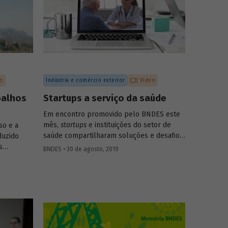
o
Indústria e comércio exterior
Vídeo
balhos
Startups a serviço da saúde
Em encontro promovido pelo BNDES este
mês,
startups
e instituições do setor de
so e a
saúde compartilharam soluções e desafios.
duzido
O evento contou com a presença de mais
s
BNDES • 30 de agosto, 2019
de dez startups e de 15 instituições da
nvolvimento
área, dos setores público e privado,
s
incluindo hospitais, planos de saúde,
dos em
empresas farmacêuticas e empresas de
 do Banco.
diagnóstico. Confira a seguir as questões
discutidas e vídeo com alguns
depoimentos do evento.