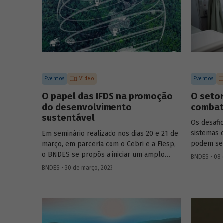
Eventos
Vídeo
Eventos
O papel das IFDS na promoção
O setor
do desenvolvimento
combat
sustentável
Os desafi
sistemas 
Em seminário realizado nos dias 20 e 21 de
podem ser
março, em parceria com o Cebri e a Fiesp,
coronavír
o BNDES se propôs a iniciar um amplo
BNDES • 08 
especiali
debate sobre algumas das principais
BNDES • 30 de março, 2023
live prom
questões do desenvolvimento no século
dia 6 de m
XXI, reunindo especialistas internacionais e
YouTube d
representantes de governo e da área
participa
acadêmica no Brasil. Um dos temas
prospecçã
abordados foi como o Estado e as