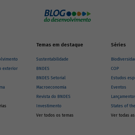
promoção da inclusão social ao 
sua história.
Temas em destaque
Séries
olvimento
Sustentabilidade
Biodiversida
o exterior
BNDES
COP
BNDES Setorial
Estudos esp
ima
Macroeconomia
Eventos
Revista do BNDES
Lançamentos
rias
Investimento
States of th
Ver todos os temas
Ver todas as