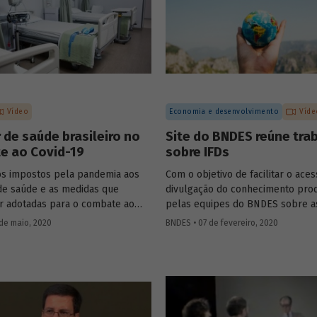
Vídeo
Economia e desenvolvimento
Víde
 de saúde brasileiro no
Site do BNDES reúne tra
e ao Covid-19
sobre IFDs
os impostos pela pandemia aos
Com o objetivo de facilitar o aces
de saúde e as medidas que
divulgação do conhecimento pro
 adotadas para o combate ao
pelas equipes do BNDES sobre a
us no Brasil foram debatidos por
instituições financeiras de dese
de maio, 2020
BNDES • 07 de fevereiro, 2020
stas da área de saúde, em uma
(IFD), todos os artigos e trabalho
ovida pelo BNDES nesta quarta,
desenvolvidos estão agora reuni
aio. A conversa, transmitida pelo
uma única seção especial do site
o Banco, contou com
ções do coordenador de ações de
o da Fiocruz, Carlos Gadelha, do