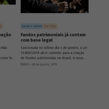
o
Social e cultura
Vídeo
uação
Fundos patrimoniais já contam
com base legal
então
Sancionada no último dia 4 de janeiro, a Lei
13.800/2019 abre caminho para a criação
 como foco
de fundos patrimoniais no Brasil. A nova
 Banco
legislação é fruto de um longo trabalho de
BNDES • 08 de janeiro, 2019
onômico e
discussão do tema e construção de um
 área
marco legal para o país. Saiba como o
roblemas
BNDES contribuiu para esse processo em
am ter se
artigo assinado pela chefe do
ciliar
Departamento de Educação e Cultura do
Banco, Luciane Gorgulho, e pelo gerente
a um
Fabrício Brollo.
ção na