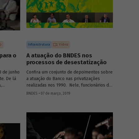
o
Infraestrutura
Vídeo
para o
A atuação do BNDES nos
processos de desestatização
0 de junho
Confira um conjunto de depoimentos sobre
te. De lá
a atuação do Banco nas privatizações
,
realizadas nos 1990. Nele, funcionários da
cadeadas
empresa falam sobre os desafios
BNDES • 07 de março, 2019
reas. Foi
enfrentados à época e sobre os benefícios
ou a ficar
para a população resultantes dessas
regados
desestatizações.
es no
o abordam
rtância e
projeto