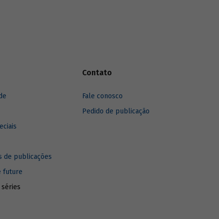
longo de
Contato
de
Fale conosco
Pedido de publicação
eciais
 de publicações
e future
 séries