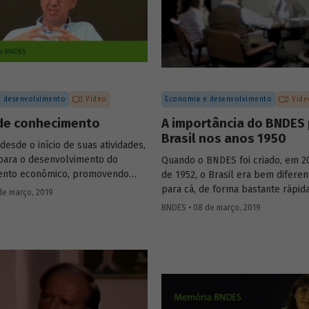
djunto da Organização Pan-
 de Saúde (Opas), Jarbas
e com o presidente do Fórum
aúde, Josier Vilar.
 desenvolvimento
Vídeo
Economia e desenvolvimento
Víde
de conhecimento
A importância do BNDES 
Brasil nos anos 1950
esde o início de suas atividades,
 para o desenvolvimento do
Quando o BNDES foi criado, em 2
ento econômico, promovendo
de 1952, o Brasil era bem diferen
 reflexões internas e
para cá, de forma bastante rápida
de março, 2019
lizando-as para a sociedade por
inúmeras mudanças foram desen
BNDES • 08 de março, 2019
ua produção editorial. O
ao mesmo tempo, em diferentes á
a Fernando Pimentel Puga, em
nesse momento que o país começ
o colhido pelo programa de
moderno. Em vídeo, dois ex-emp
o Banco, durante as
do Banco que estiveram present
ões do aniversário de 60 anos
início da trajetória da instituiçã
ição, em 2012, compartilha sua
questões que demonstram a impo
to à atuação institucional na
o valor agregado pelo BNDES ao 