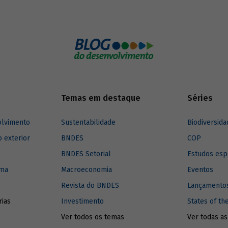
 Tatiana Araújo (CEBDS) falam
ortância dessa agenda para
os principais desafios
dos ao desenvolvimento mundial.
Temas em destaque
Séries
olvimento
Sustentabilidade
Biodiversida
o exterior
BNDES
COP
BNDES Setorial
Estudos esp
ima
Macroeconomia
Eventos
Revista do BNDES
Lançamentos
rias
Investimento
States of th
Ver todos os temas
Ver todas as