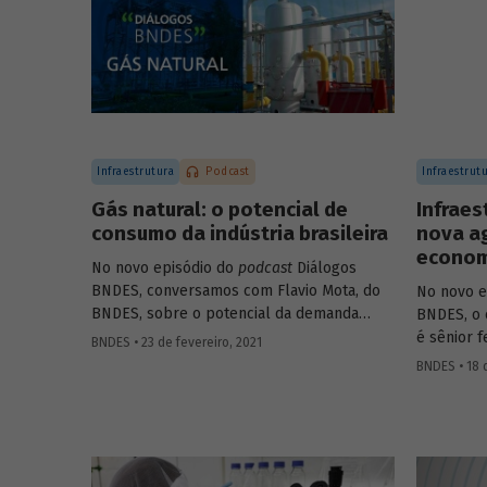
Infraestrutura
Podcast
Infraestrut
Gás natural: o potencial de
Infraes
consumo da indústria brasileira
nova a
economi
No novo episódio do
podcast
Diálogos
BNDES, conversamos com Flavio Mota, do
No novo e
BNDES, sobre o potencial da demanda
BNDES, o 
industrial brasileira por gás natural. A
é sênior 
BNDES • 23 de fevereiro, 2021
conversa passa pela indústria química, com
Institute 
BNDES • 18 
participação de Fátima Giovanna, diretora
Infraestr
de Economia e Estatística da Abiquim, e
BNDES, Fá
pela siderurgia, com participação de José
infraestr
Carlos D’Abreu, conselheiro da ABM e
sobre com
professor emérito da PUC-Rio e do IME, e
podem imp