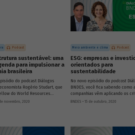
ura
Podcast
Meio ambiente e clima
Podcast
trutura sustentável: uma
ESG: empresas e investi
genda para impulsionar a
orientados para
a brasileira
sustentabilidade
pisódio do podcast Diálogos
No novo episódio do
podcast
Diá
economista Rogério Studart, que
BNDES, você fica sabendo como 
fellow do World Resources
companhias vêm aplicando os cri
(WRI), e o Diretor de
– do inglês
environmental, social
de novembro, 2020
BNDES • 15 de outubro, 2020
utura, Concessões e PPPs do
governance
- para adaptar seus 
bio Abrahão, explicam o que é
um mercado global cada vez mai
utura sustentável e conversam
preocupado com sustentabilidade
o os investimentos nessa área
o bate-papo entre Sonia Favaret
ulsionar a recuperação
Pioneer pelo Pacto Global da ONU