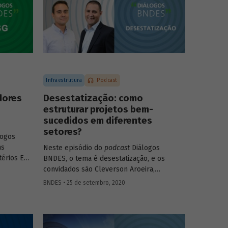
Infraestrutura
Podcast
dores
Desestatização: como
estruturar projetos bem-
sucedidos em diferentes
setores?
logos
as
Neste episódio do
podcast
Diálogos
térios ESG
BNDES, o tema é desestatização, e os
 and
convidados são Cleverson Aroeira,
negócios a
superintendente da Área de Estruturação
BNDES • 25 de setembro, 2020
s
de Parcerias de Investimento do BNDES, e
. Confira
Fernando Camacho,
investment officer
da
to (SDG
International Finance Corporation (IFC), do
) e Julio
Grupo Banco Mundial. Na conversa, eles