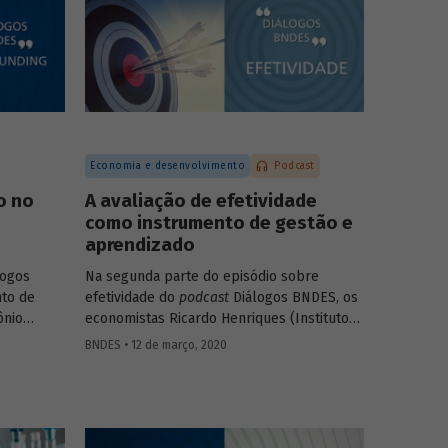
).
falam sobre as diferentes modalidades de
desestatização, os modelos de regulação e
contrato, o processo de estruturação de
projetos e os setores com mais potencial
para os investimentos e parcerias com o
setor privado.
Economia e desenvolvimento
Podcast
o no
A avaliação de efetividade
como instrumento de gestão e
aprendizado
logos
Na segunda parte do episódio sobre
to de
efetividade do
podcast
Diálogos BNDES, os
ônio
economistas Ricardo Henriques (Instituto
ricia
Unibanco) e Victor Pina (BNDES)
BNDES • 12 de março, 2020
eitoria
conversam sobre a importância de
usão do
estruturar as políticas com base em
icipação
evidências, de desenvolver projetos-piloto
para depois dar escala às ações e de usar
ombate à
as avaliações como insumo para rever ou