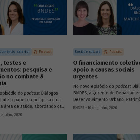
 no Brasil, criando empregos e
Leite (superintendente do BNDES
o a qualidade de vida da
.
 comércio exterior
Podcast
Social e cultura
Podcast
, testes e
O financiamento coletiv
mentos: pesquisa e
apoio a causas sociais
ão no combate à
urgentes
ia
No novo episódio do
podcast
Diá
BNDES, a gerente do Departamen
episódio do
podcast
Diálogos
Desenvolvimento Urbano, Patrim
cute o papel da pesquisa e da
Histórico e Turismo do BNDES Pat
na área de saúde, abordando os
BNDES • 10 de junho, 2020
Zendron e a co-fundadora da Benf
ais recentes no combate à
de julho, 2020
Tati Leite conversam sobre a dif
Na conversa, a gerente setorial
matchfunding
(que agrega a part
amento do Complexo Industrial e
de um doador institucional ao
os de Saúde do BNDES, Carla Reis,
crowdfunding
) no contexto do c
ssora da Coppe-UFRJ e