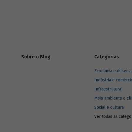
foram alcançadas e, se necessário, corrigir
(BNDES) e
rumos.
sobre imp
enfrentar 
relaciona
Sobre o Blog
Categorias
Economia e desenv
Indústria e comérci
Infraestrutura
Meio ambiente e cl
Social e cultura
Ver todas as catego