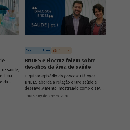
dades
ajustar as iniciativas. Eles discutem ainda
quais são as tendências do tema para os
próximos anos.
Social e cultura
Podcast
de
BNDES e Fiocruz falam sobre
desafios da área de saúde
bre saúde,
de Lima
O quinto episódio do
podcast
Diálogos
e da
BNDES aborda a relação entre saúde e
o as
desenvolvimento, mostrando como o setor
impacta diretamente o bem-estar e a
BNDES • 09 de janeiro, 2020
o de
capacidade produtiva da população, mas
mento do
também como pode gerar resultados
e serviços
positivos para a economia ao estimular
atividades ligadas a pesquisa, inovação e
tecnologia.