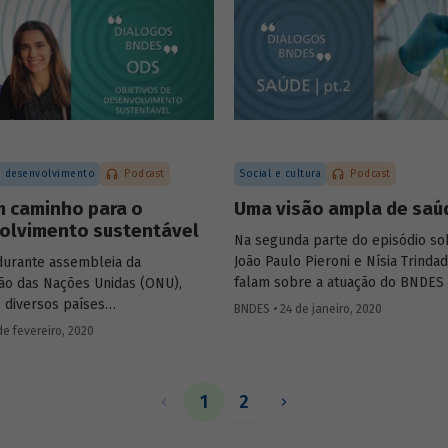
pandemia e sobre suas possibili
ora do Laboratório de
futuras.
 de Cultivos Celulares (LECC),
lho, falam das parcerias
as para testagem e produção de
ontra o novo coronavírus, e sobre
e diagnóstico desenvolvido pela
deve contribuir para identificar
 precisão e menor custo os
 desenvolvimento
Podcast
Social e cultura
Podcast
doença.
m caminho para o
Uma visão ampla de saú
olvimento sustentável
Na segunda parte do episódio so
João Paulo Pieroni e Nísia Trinda
durante assembleia da
falam sobre a atuação do BNDES 
ão das Nações Unidas (ONU),
Fiocruz no setor, explicando com
e diversos países
BNDES • 24 de janeiro, 2020
instituições contribuem para a
teram-se com uma ação comum
de fevereiro, 2020
sustentabilidade do Sistema Únic
o desenvolvimento sustentável,
Saúde (SUS) e para o desenvolvi
da na Agenda 2030 e em 17
chamado complexo industrial e d
 de Desenvolvimento Sustentável,
1
2
da saúde.
o sexto episódio do podcast
BNDES
, Marta Bandeira de Freitas