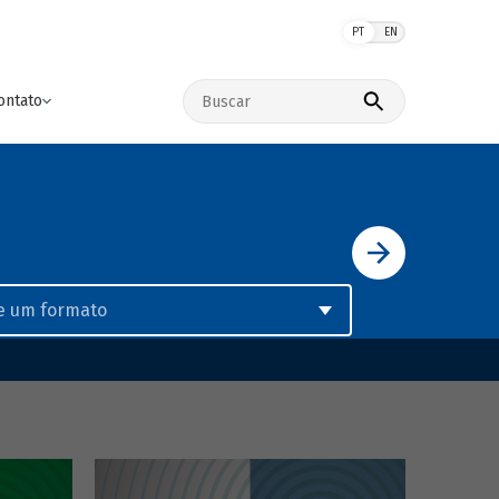
PT
EN
Buscar no site
ontato