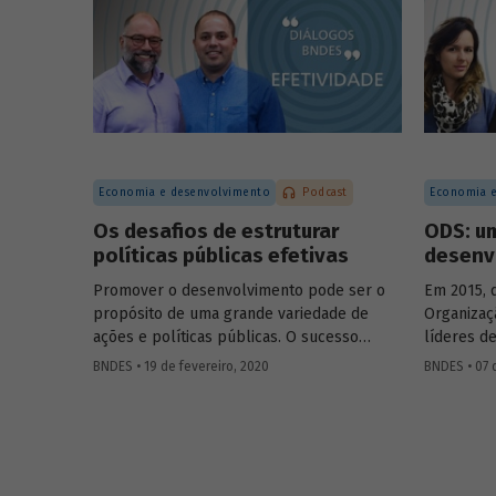
para diagnóstico e de materiais médicos
coordenad
e odontológicos, assim como em novos
Engenharia
campos como a terapia celular e a terapia
Leda Casti
gênica. Entenda como se deu a estratégia
brasileir
de incorporação da biotecnologia pelo
vacinas c
setor farmacêutico no Brasil.
o teste d
UFRJ, que 
com maior
Economia e desenvolvimento
Podcast
Economia e
casos da 
Os desafios de estruturar
ODS: u
políticas públicas efetivas
desenv
Promover o desenvolvimento pode ser o
Em 2015, 
propósito de uma grande variedade de
Organizaç
ações e políticas públicas. O sucesso
líderes d
dessas ações, no entanto, não é trivial.
comprome
BNDES • 19 de fevereiro, 2020
BNDES • 07 
Alcançar o(s) objetivo(s) almejado(s) pelas
em prol d
políticas públicas passa por definir
consolida
claramente os resultados pretendidos e
Objetivos
monitorar e avaliar um conjunto de
os ODS. N
indicadores que permita dizer se eles
Diálogos 