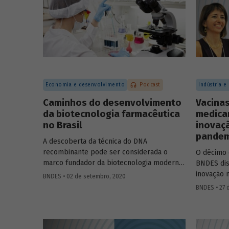
Marco Polo de Mello Lopes, presidente-
econômica
executivo do Instituto Aço Brasil.
melhorand
população
Economia e desenvolvimento
Podcast
Indústria e
Caminhos do desenvolvimento
Vacinas
da biotecnologia farmacêutica
medica
no Brasil
inovaç
pandem
A descoberta da técnica do DNA
recombinante pode ser considerada o
O décimo 
marco fundador da biotecnologia moderna,
BNDES dis
permitindo criar células capazes de
inovação 
BNDES • 02 de setembro, 2020
produzir novas proteínas ou proteínas já
avanços m
BNDES • 27 
encontradas na natureza, em larga escala.
Covid-19. 
Na área de saúde, a biotecnologia avançou
do Depart
em atividades como o desenvolvimento de
de Serviç
medicamentos e vacinas, de reagentes
e a profe