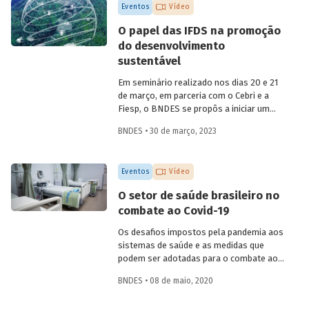
Eventos
Vídeo
O papel das IFDS na promoção
do desenvolvimento
sustentável
Em seminário realizado nos dias 20 e 21
de março, em parceria com o Cebri e a
Fiesp, o BNDES se propôs a iniciar um
amplo debate sobre algumas das
BNDES • 30 de março, 2023
principais questões do desenvolvimento
no século XXI, reunindo especialistas
internacionais e representantes de
Eventos
Vídeo
governo e da área acadêmica no Brasil.
Um dos temas abordados foi como o
O setor de saúde brasileiro no
Estado e as instituições financeiras de
combate ao Covid-19
desenvolvimento (IFD) podem atuar para
promover uma retomada do crescimento
Os desafios impostos pela pandemia aos
em bases sustentáveis, com foco na
sistemas de saúde e as medidas que
inclusão social.
podem ser adotadas para o combate ao
coronavírus no Brasil foram debatidos
BNDES • 08 de maio, 2020
por especialistas da área de saúde, em
uma live promovida pelo BNDES nesta