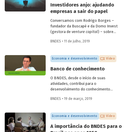
empresas de diagnóstico. Confira a seguir
Investidores anjo: ajudando
as questões discutidas e vídeo com
empresas a sair do papel
alguns depoimentos do evento.
Conversamos com Rodrigo Borges –
fundador da Buscapé e da Domo Invest
(gestora de
venture capital
) – sobre
como funciona o investimento anjo.
BNDES • 11 de julho, 2019
Confira alguns destaques da entrevista e
entenda de que forma os investidores
anjo escolhem em quais
startups
investir
Economia e desenvolvimento
Vídeo
e ajudam os empreendedores a tirar os
seus negócios do papel.
Banco de conhecimento
O BNDES, desde o início de suas
atividades, contribui para o
desenvolvimento do conhecimento
econômico, promovendo análises e
BNDES • 19 de março, 2019
reflexões internas e disponibilizando-as
para a sociedade por meio de sua
produção editorial. O economista
Economia e desenvolvimento
Vídeo
Fernando Pimentel Puga, em depoimento
colhido pelo programa de memória do
A importância do BNDES para o
Banco, durante as comemorações do