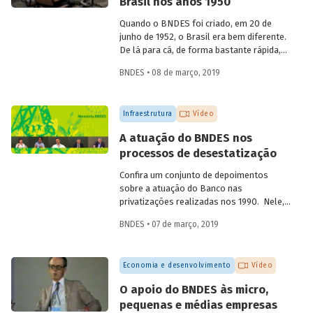
Brasil nos anos 1950
aniversário de 60 anos da instituição, em
2012, compartilha sua visão quanto à
Quando o BNDES foi criado, em 20 de
atuação institucional na produção de
junho de 1952, o Brasil era bem diferente.
estudos e linhas de pesquisa.
De lá para cá, de forma bastante rápida,
inúmeras mudanças foram
BNDES • 08 de março, 2019
desencadeadas ao mesmo tempo, em
diferentes áreas. Foi nesse momento que
o país começou a ficar moderno. Em
Infraestrutura
Vídeo
vídeo, dois ex-empregados do Banco que
estiveram presentes no início da
A atuação do BNDES nos
trajetória da instituição abordam
processos de desestatização
questões que demonstram a importância
e o valor agregado pelo BNDES ao
Confira um conjunto de depoimentos
projeto de desenvolvimento nacional.
sobre a atuação do Banco nas
privatizações realizadas nos 1990. Nele,
funcionários da empresa falam sobre os
BNDES • 07 de março, 2019
desafios enfrentados à época e sobre os
benefícios para a população resultantes
dessas desestatizações.
Economia e desenvolvimento
Vídeo
O apoio do BNDES às micro,
pequenas e médias empresas