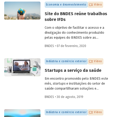
quarta, dia 6 de maio. A conversa,
Economia e desenvolvimento
Vídeo
transmitida pelo YouTube do Banco,
contou com participações do
Site do BNDES reúne trabalhos
coordenador de ações de prospecção da
sobre IFDs
Fiocruz, Carlos Gadelha, do diretor-
adjunto da Organização Pan-Americana
Com o objetivo de facilitar o acesso e a
de Saúde (Opas), Jarbas Barbosa, e com o
divulgação do conhecimento produzido
presidente do Fórum Inovação Saúde,
pelas equipes do BNDES sobre as
Josier Vilar.
instituições financeiras de
BNDES • 07 de fevereiro, 2020
desenvolvimento (IFD), todos os artigos
e trabalhos desenvolvidos estão agora
reunidos em uma única seção especial do
Indústria e comércio exterior
Vídeo
site do Banco.
Startups a serviço da saúde
Em encontro promovido pelo BNDES este
mês,
startups
e instituições do setor de
saúde compartilharam soluções e
desafios. O evento contou com a
BNDES • 30 de agosto, 2019
presença de mais de dez startups e de 15
instituições da área, dos setores público
e privado, incluindo hospitais, planos de
Indústria e comércio exterior
Vídeo
saúde, empresas farmacêuticas e