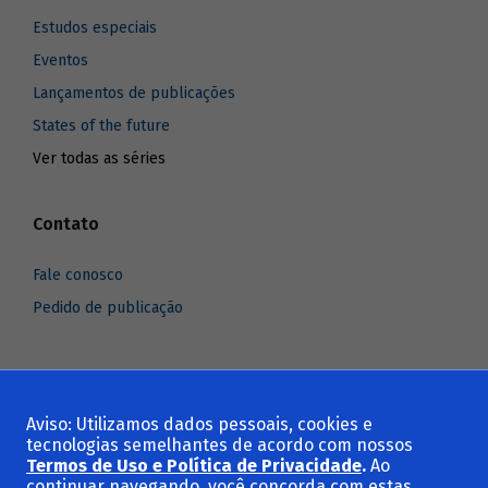
Estudos especiais
Eventos
Lançamentos de publicações
States of the future
Ver todas as séries
Contato
Fale conosco
Pedido de publicação
Aviso: Utilizamos dados pessoais, cookies e
Voltar ao topo
tecnologias semelhantes de acordo com nossos
Termos de Uso e Política de Privacidade
.
Ao
continuar navegando, você concorda com estas