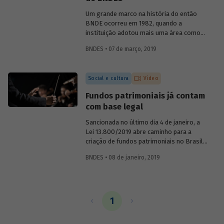
o primeiro presidente do BNDE, que só
teve o S de "social" incorporado a sua
Um grande marco na história do então
sigla nos anos 1980.
BNDE ocorreu em 1982, quando a
instituição adotou mais uma área como
foco de suas atividades e se tornou o
BNDES • 07 de março, 2019
Banco Nacional de Desenvolvimento
Econômico e Social (BNDES). As
conquistas na área econômica não
Social e cultura
Vídeo
resolveram os problemas sociais, ao
contrário, eles pareciam ter se agravado
Fundos patrimoniais já contam
no país. Era preciso conciliar
com base legal
desenvolvimento econômico e
desenvolvimento social. Conheça um
Sancionada no último dia 4 de janeiro, a
pouco sobre a atuação da instituição na
Lei 13.800/2019 abre caminho para a
promoção da inclusão social ao longo de
criação de fundos patrimoniais no Brasil.
sua história.
A nova legislação é fruto de um longo
BNDES • 08 de janeiro, 2019
trabalho de discussão do tema e
construção de um marco legal para o
país. Saiba como o BNDES contribuiu
para esse processo em artigo assinado
pela chefe do Departamento de Educação
1
e Cultura do Banco, Luciane Gorgulho, e
pelo gerente Fabrício Brollo.