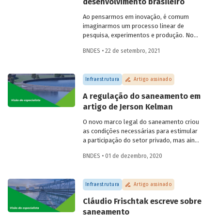
desenvolvimento brasileiro
Ao pensarmos em inovação, é comum
imaginarmos um processo linear de
pesquisa, experimentos e produção. No
entanto, o processo de inovação depende
BNDES • 22 de setembro, 2021
do conhecimento acumulado em
esforços, pesquisas e interações. Ana
Cristina Costa, economista do BNDES,
Infraestrutura
Artigo assinado
trata neste artigo da relação da inovação
com a indústria, destacando
A regulação do saneamento em
oportunidades, estratégias e
artigo de Jerson Kelman
possibilidades de fomento ao tema.
O novo marco legal do saneamento criou
as condições necessárias para estimular
a participação do setor privado, mas ainda
é preciso estabelecer normas que
BNDES • 01 de dezembro, 2020
garantam a boa regulação dos serviços
no país. Em artigo para o Blog do
Desenvolvimento, o especialista Jerson
Infraestrutura
Artigo assinado
Kelman explica o papel atribuído à
Agência Nacional de Aguas (ANA) e
Cláudio Frischtak escreve sobre
esclarece como ela pode influenciar na
saneamento
expansão dos investimentos e do acesso