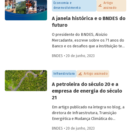
Economia e
Artigo
desenvolvimento
assinado
A janela histórica e o BNDES do
futuro
O presidente do BNDES, Aloizio
Mercadante, escreve sobre os 71 anos do
Banco e os desafios que a instituição tem
para os próximos anos, em artigo
BNDES • 20 de junho, 2023
veiculado no jornal O Globo e publicado
na íntegra no Blog do Desenvolvimento.
Infraestrutura
Artigo assinado
A petroleira do século 20 e a
empresa de energia do século
21
Em artigo publicado na íntegra no blog, a
diretora de Infraestrutura, Transição
Energética e Mudança Climática do
BNDES, Luciana Costa, discute se faz
BNDES • 20 de junho, 2023
sentido o Brasil em 2023 pesquisar a
exploração futura de petróleo na região