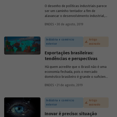
evolução do investimento sustentável e
O desenho de políticas industriais parece
quais são os desafios para a
ser um caminho tentador a fim de
disseminação dos critérios ESG entre
alavancar o desenvolvimento industrial,
empresas e investidores.
mas evidências empíricas mostram que há
BNDES • 30 de agosto, 2019
mais casos de fracasso do que de
sucesso nesse tipo de prática. Essa
constatação coloca em dúvida se
Indústria e comércio
Artigo
governos devem, de fato, intervir para o
exterior
assinado
desenvolvimento de um segmento da
economia. E, em caso positivo, como
Exportações brasileiras:
deveria se dar esse apoio?
tendências e perspectivas
Há quem acredite que o Brasil não é uma
economia fechada, pois o mercado
doméstico brasileiro é grande o suficiente
para que a participação das exportações e
BNDES • 21 de agosto, 2019
importações no produto interno bruto
(PIB) seja diminuta. Em geral, essas
pessoas argumentam que o Brasil tem a
Indústria e comércio
Artigo
mesma participação que os Estados
exterior
assinado
Unidos da América (EUA) no mercado
externo, logo sua economia não pode ser
Inovar é preciso: situação
considerada fechada. No entanto, há uma