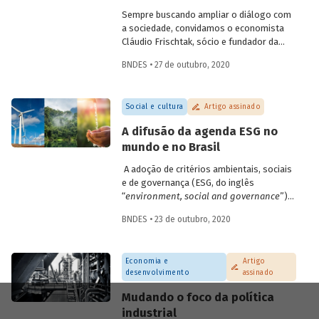
da população aos serviços.
Sempre buscando ampliar o diálogo com
a sociedade, convidamos o economista
Cláudio Frischtak, sócio e fundador da
Inter.B Consultoria e diretor nacional do
BNDES • 27 de outubro, 2020
International Growth Center (LSE), para
compartilhar conosco sua visão sobre as
oportunidades e desafios para ampliar os
Social e cultura
Artigo assinado
investimentos em saneamento no Brasil.
A publicação é a primeira de uma série de
A difusão da agenda ESG no
textos com especialistas convidados, que
mundo e no Brasil
busca ampliar a troca de conhecimentos e
promover a discussão sobre os principais
A adoção de critérios ambientais, sociais
temas relacionados ao desenvolvimento
e de governança (ESG, do inglês
brasileiro.
“
environment, social and governance
”)
para a avaliação de empresas e
BNDES • 23 de outubro, 2020
investimentos parece estar
definitivamente incorporada na pauta das
gestoras e bancos brasileiros. A
Economia e
Artigo
introdução de critérios ESG nas decisões
desenvolvimento
assinado
de investimento pode ser entendida como
uma ampliação do foco em
shareholders
Mudando o foco da política
(acionistas) para todos os
stakeholders
industrial
(partes interessadas). Entenda como foi a