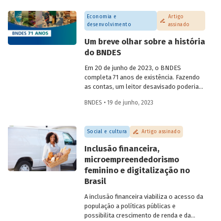
da chamada "margem equatorial",
Economia e
Artigo
abordando questões técnicas a serem
desenvolvimento
assinado
detalhadas e o que isso representa no
contexto de transição energética para
Um breve olhar sobre a história
economia neutra em carbono.
do BNDES
Em 20 de junho de 2023, o BNDES
completa 71 anos de existência. Fazendo
as contas, um leitor desavisado poderia
supor que a criação do BNDE em 1952 (o
BNDES • 19 de junho, 2023
“S” só viria trinta anos depois) estaria
associada às políticas nacionalistas.
Essas políticas seriam características do
Social e cultura
Artigo assinado
segundo Governo Vargas (1951-1954), que
também levaram à criação da Petrobras
Inclusão financeira,
em 1953, ponto máximo da campanha “o
microempreendedorismo
petróleo é nosso”. Essa, porém, é uma
feminino e digitalização no
visão simplificada da nossa história. Saiba
mais sobre a pluralidade de ideias
Brasil
presente na história do BNDES em artigo
A inclusão financeira viabiliza o acesso da
da economista e assessora da
população a políticas públicas e
Presidência do BNDES Lavinia Barros de
possibilita crescimento de renda e da
Castro.