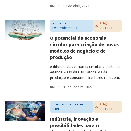
atividade econômica. No entanto, o
BNDES • 03 de abril, 2023
acesso a serviços financeiros no Brasil
enfrenta gargalos e reflete
desigualdades presentes na sociedade.
Economia e
Artigo
Este artigo, assinado por Helena Tenório,
desenvolvimento
assinado
faz um breve diagnóstico desse tema e
aponta possíveis efeitos positivos
O potencial da economia
decorrentes da digitalização financeira,
circular para criação de novos
com atenção especial à participação das
modelos de negócio e de
mulheres.
produção
A difusão da economia circular é parte da
Agenda 2030 da ONU. Modelos de
produção e consumo circulares reduzem
a dependência em relação a recursos
BNDES • 13 de janeiro, 2022
naturais não renováveis, auxiliando ainda
na diminuição da degradação ambiental e
da produção de resíduos. Confira um
Indústria e comércio
Artigo
resumo do estudo produzido por
exterior
assinado
analistas do BNDES, que é parte de
publicação sobre economia circular a ser
Indústria, inovação e
lançada em fevereiro.
possibilidades para o