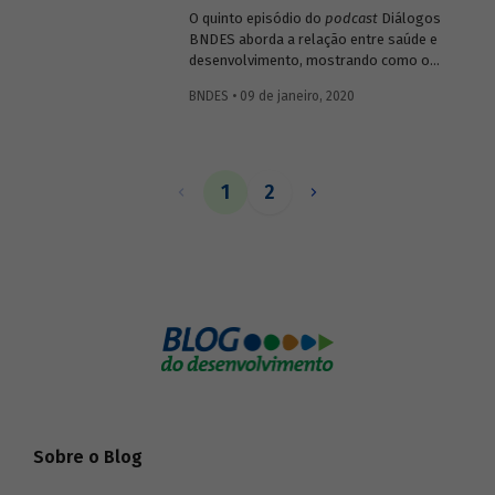
O quinto episódio do
podcast
Diálogos
BNDES aborda a relação entre saúde e
desenvolvimento, mostrando como o
setor impacta diretamente o bem-estar e
BNDES • 09 de janeiro, 2020
a capacidade produtiva da população, mas
também como pode gerar resultados
positivos para a economia ao estimular
atividades ligadas a pesquisa, inovação e
tecnologia.
1
2
Sobre o Blog