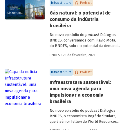
Infraestrutura
Podcast
Gás natural: o potencial de
consumo da indústria
brasileira
No novo episódio do
podcast
Diálogos
BNDES, conversamos com Flavio Mota,
do BNDES, sobre o potencial da demanda
industrial brasileira por gás natural. A
BNDES • 23 de fevereiro, 2021
conversa passa pela indústria química,
com participação de Fátima Giovanna,
diretora de Economia e Estatística da
Infraestrutura
Podcast
Abiquim, e pela siderurgia, com
participação de José Carlos D’Abreu,
Infraestrutura sustentável:
conselheiro da ABM e professor emérito
uma nova agenda para
da PUC-Rio e do IME, e Marco Polo de
impulsionar a economia
Mello Lopes, presidente-executivo do
Instituto Aço Brasil.
brasileira
No novo episódio do podcast Diálogos
BNDES, o economista Rogério Studart,
que é sênior fellow do World Resources
Institute (WRI), e o Diretor de