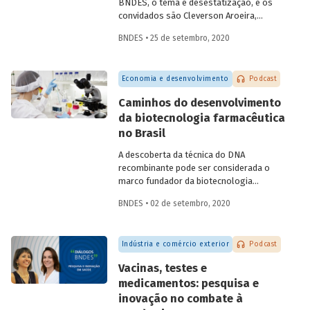
BNDES, o tema é desestatização, e os
convidados são Cleverson Aroeira,
superintendente da Área de Estruturação
BNDES • 25 de setembro, 2020
de Parcerias de Investimento do BNDES, e
Fernando Camacho,
investment officer
da
International Finance Corporation (IFC),
Economia e desenvolvimento
Podcast
do Grupo Banco Mundial. Na conversa,
eles falam sobre as diferentes
Caminhos do desenvolvimento
modalidades de desestatização, os
da biotecnologia farmacêutica
modelos de regulação e contrato, o
no Brasil
processo de estruturação de projetos e
os setores com mais potencial para os
A descoberta da técnica do DNA
investimentos e parcerias com o setor
recombinante pode ser considerada o
privado.
marco fundador da biotecnologia
moderna, permitindo criar células
BNDES • 02 de setembro, 2020
capazes de produzir novas proteínas ou
proteínas já encontradas na natureza, em
larga escala. Na área de saúde, a
Indústria e comércio exterior
Podcast
biotecnologia avançou em atividades
como o desenvolvimento de
Vacinas, testes e
medicamentos e vacinas, de reagentes
medicamentos: pesquisa e
para diagnóstico e de materiais médicos
inovação no combate à
e odontológicos, assim como em novos