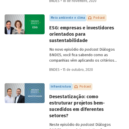
BNDES • 18 de novembro, 2020
Infraestrutura, Concessões e PPPs do
BNDES, Fábio Abrahão, explicam o que é
infraestrutura sustentável e conversam
Meio ambiente e clima
Podcast
sobre como os investimentos nessa área
podem impulsionar a recuperação
ESG: empresas e investidores
econômica no Brasil, criando empregos e
orientados para
melhorando a qualidade de vida da
sustentabilidade
população.
No novo episódio do
podcast
Diálogos
BNDES, você fica sabendo como as
companhias vêm aplicando os critérios
ESG – do inglês
environmental, social
BNDES • 15 de outubro, 2020
and governance
- para adaptar seus
negócios a um mercado global cada vez
mais preocupado com sustentabilidade.
Infraestrutura
Podcast
Confira o bate-papo entre Sonia Favaretto
(SDG Pioneer pelo Pacto Global da ONU)
Desestatização: como
e Julio Leite (superintendente do BNDES).
estruturar projetos bem-
sucedidos em diferentes
setores?
Neste episódio do
podcast
Diálogos