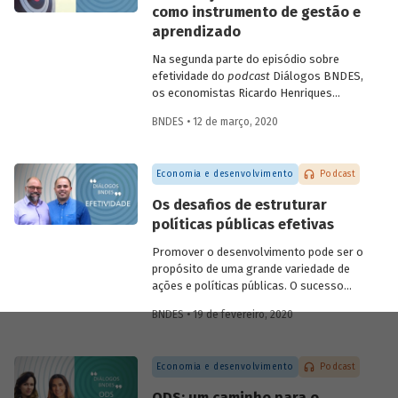
como instrumento de gestão e
futuras.
aprendizado
Na segunda parte do episódio sobre
efetividade do
podcast
Diálogos BNDES,
os economistas Ricardo Henriques
(Instituto Unibanco) e Victor Pina
BNDES • 12 de março, 2020
(BNDES) conversam sobre a importância
de estruturar as políticas com base em
evidências, de desenvolver projetos-
Economia e desenvolvimento
Podcast
piloto para depois dar escala às ações e
de usar as avaliações como insumo para
Os desafios de estruturar
rever ou ajustar as iniciativas. Eles
políticas públicas efetivas
discutem ainda quais são as tendências
do tema para os próximos anos.
Promover o desenvolvimento pode ser o
propósito de uma grande variedade de
ações e políticas públicas. O sucesso
dessas ações, no entanto, não é trivial.
BNDES • 19 de fevereiro, 2020
Alcançar o(s) objetivo(s) almejado(s)
pelas políticas públicas passa por definir
claramente os resultados pretendidos e
Economia e desenvolvimento
Podcast
monitorar e avaliar um conjunto de
indicadores que permita dizer se eles
ODS: um caminho para o