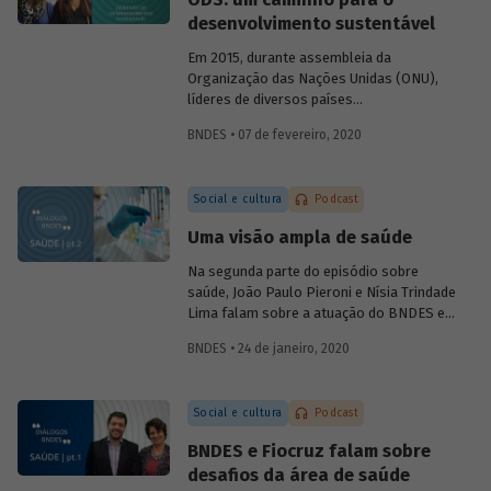
foram alcançadas e, se necessário,
desenvolvimento sustentável
corrigir rumos.
Em 2015, durante assembleia da
Organização das Nações Unidas (ONU),
líderes de diversos países
comprometeram-se com uma ação
BNDES • 07 de fevereiro, 2020
comum em prol do desenvolvimento
sustentável, consolidada na Agenda 2030
e em 17 Objetivos de Desenvolvimento
Social e cultura
Podcast
Sustentável, os ODS. No sexto episódio
do podcast
Diálogos BNDES
, Marta
Uma visão ampla de saúde
Bandeira de Freitas (BNDES) e Tatiana
Araújo (CEBDS) falam sobre importância
Na segunda parte do episódio sobre
dessa agenda para enfrentar os principais
saúde, João Paulo Pieroni e Nísia Trindade
desafios relacionados ao
Lima falam sobre a atuação do BNDES e
desenvolvimento mundial.
da Fiocruz no setor, explicando como as
BNDES • 24 de janeiro, 2020
instituições contribuem para a
sustentabilidade do Sistema Único de
Saúde (SUS) e para o desenvolvimento do
Social e cultura
Podcast
chamado complexo industrial e de
serviços da saúde.
BNDES e Fiocruz falam sobre
desafios da área de saúde