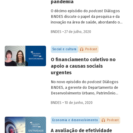
campos como a terapia celular e a terapia
pandemia
gênica. Entenda como se deu a estratégia
O décimo episódio do
podcast
Diálogos
de incorporação da biotecnologia pelo
BNDES discute o papel da pesquisa e da
setor farmacêutico no Brasil.
inovação na área de saúde, abordando os
avanços mais recentes no combate à
BNDES • 27 de julho, 2020
Covid-19. Na conversa, a gerente setorial
do Departamento do Complexo Industrial
e de Serviços de Saúde do BNDES, Carla
Social e cultura
Podcast
Reis, e a professora da Coppe-UFRJ e
coordenadora do Laboratório de
O financiamento coletivo no
Engenharia de Cultivos Celulares (LECC),
apoio a causas sociais
Leda Castilho, falam das parcerias
urgentes
brasileiras para testagem e produção de
vacinas contra o novo coronavírus, e
No novo episódio do
podcast
Diálogos
sobre o teste de diagnóstico
BNDES, a gerente do Departamento de
desenvolvido pela UFRJ, que deve
Desenvolvimento Urbano, Patrimônio
contribuir para identificar com maior
Histórico e Turismo do BNDES Patricia
precisão e menor custo os casos da
BNDES • 10 de junho, 2020
Zendron e a co-fundadora da Benfeitoria
doença.
Tati Leite conversam sobre a difusão do
matchfunding
(que agrega a participação
Economia e desenvolvimento
Podcast
de um doador institucional ao
crowdfunding
) no contexto do combate à
A avaliação de efetividade
pandemia e sobre suas possibilidades