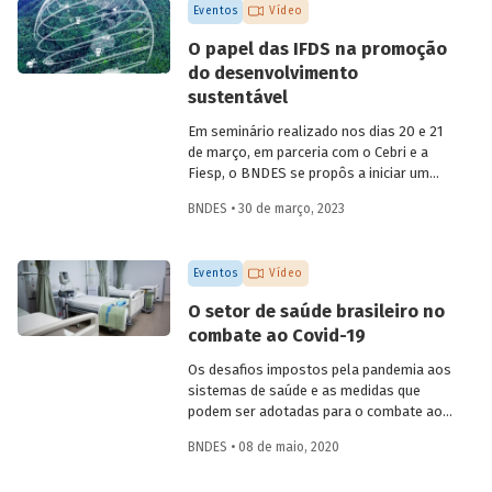
Eventos
Vídeo
O papel das IFDS na promoção
do desenvolvimento
sustentável
Em seminário realizado nos dias 20 e 21
de março, em parceria com o Cebri e a
Fiesp, o BNDES se propôs a iniciar um
amplo debate sobre algumas das
BNDES • 30 de março, 2023
principais questões do desenvolvimento
no século XXI, reunindo especialistas
internacionais e representantes de
Eventos
Vídeo
governo e da área acadêmica no Brasil.
Um dos temas abordados foi como o
O setor de saúde brasileiro no
Estado e as instituições financeiras de
combate ao Covid-19
desenvolvimento (IFD) podem atuar para
promover uma retomada do crescimento
Os desafios impostos pela pandemia aos
em bases sustentáveis, com foco na
sistemas de saúde e as medidas que
inclusão social.
podem ser adotadas para o combate ao
coronavírus no Brasil foram debatidos
BNDES • 08 de maio, 2020
por especialistas da área de saúde, em
uma live promovida pelo BNDES nesta