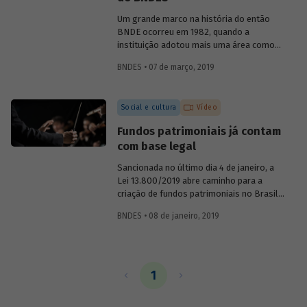
o primeiro presidente do BNDE, que só
teve o S de "social" incorporado a sua
Um grande marco na história do então
sigla nos anos 1980.
BNDE ocorreu em 1982, quando a
instituição adotou mais uma área como
foco de suas atividades e se tornou o
BNDES • 07 de março, 2019
Banco Nacional de Desenvolvimento
Econômico e Social (BNDES). As
conquistas na área econômica não
Social e cultura
Vídeo
resolveram os problemas sociais, ao
contrário, eles pareciam ter se agravado
Fundos patrimoniais já contam
no país. Era preciso conciliar
com base legal
desenvolvimento econômico e
desenvolvimento social. Conheça um
Sancionada no último dia 4 de janeiro, a
pouco sobre a atuação da instituição na
Lei 13.800/2019 abre caminho para a
promoção da inclusão social ao longo de
criação de fundos patrimoniais no Brasil.
sua história.
A nova legislação é fruto de um longo
BNDES • 08 de janeiro, 2019
trabalho de discussão do tema e
construção de um marco legal para o
país. Saiba como o BNDES contribuiu
para esse processo em artigo assinado
pela chefe do Departamento de Educação
1
e Cultura do Banco, Luciane Gorgulho, e
pelo gerente Fabrício Brollo.