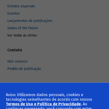
Estudos especiais
Eventos
Lançamentos de publicações
States of the future
Ver todas as séries
Contato
Fale conosco
Pedido de publicação
Aviso: Utilizamos dados pessoais, cookies e
Voltar ao topo
tecnologias semelhantes de acordo com nossos
Termos de Uso e Política de Privacidade
.
Ao
continuar navegando, você concorda com estas