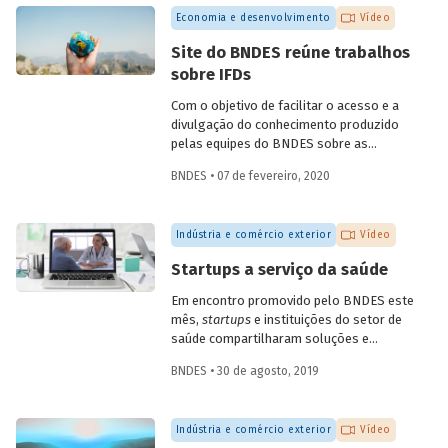
quarta, dia 6 de maio. A conversa,
Economia e desenvolvimento
Vídeo
transmitida pelo YouTube do Banco,
contou com participações do
Site do BNDES reúne trabalhos
coordenador de ações de prospecção da
sobre IFDs
Fiocruz, Carlos Gadelha, do diretor-
adjunto da Organização Pan-Americana
Com o objetivo de facilitar o acesso e a
de Saúde (Opas), Jarbas Barbosa, e com o
divulgação do conhecimento produzido
presidente do Fórum Inovação Saúde,
pelas equipes do BNDES sobre as
Josier Vilar.
instituições financeiras de
BNDES • 07 de fevereiro, 2020
desenvolvimento (IFD), todos os artigos
e trabalhos desenvolvidos estão agora
reunidos em uma única seção especial do
Indústria e comércio exterior
Vídeo
site do Banco.
Startups a serviço da saúde
Em encontro promovido pelo BNDES este
mês,
startups
e instituições do setor de
saúde compartilharam soluções e
desafios. O evento contou com a
BNDES • 30 de agosto, 2019
presença de mais de dez startups e de 15
instituições da área, dos setores público
e privado, incluindo hospitais, planos de
Indústria e comércio exterior
Vídeo
saúde, empresas farmacêuticas e