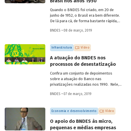
Brasil nos anos 1950
aniversário de 60 anos da instituição, em
2012, compartilha sua visão quanto à
Quando o BNDES foi criado, em 20 de
atuação institucional na produção de
junho de 1952, o Brasil era bem diferente.
estudos e linhas de pesquisa.
De lá para cá, de forma bastante rápida,
inúmeras mudanças foram
BNDES • 08 de março, 2019
desencadeadas ao mesmo tempo, em
diferentes áreas. Foi nesse momento que
o país começou a ficar moderno. Em
Infraestrutura
Vídeo
vídeo, dois ex-empregados do Banco que
estiveram presentes no início da
A atuação do BNDES nos
trajetória da instituição abordam
processos de desestatização
questões que demonstram a importância
e o valor agregado pelo BNDES ao
Confira um conjunto de depoimentos
projeto de desenvolvimento nacional.
sobre a atuação do Banco nas
privatizações realizadas nos 1990. Nele,
funcionários da empresa falam sobre os
BNDES • 07 de março, 2019
desafios enfrentados à época e sobre os
benefícios para a população resultantes
dessas desestatizações.
Economia e desenvolvimento
Vídeo
O apoio do BNDES às micro,
pequenas e médias empresas