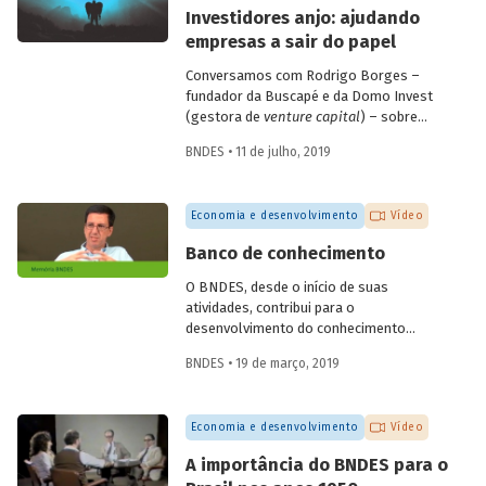
empresas de diagnóstico. Confira a seguir
Investidores anjo: ajudando
as questões discutidas e vídeo com
empresas a sair do papel
alguns depoimentos do evento.
Conversamos com Rodrigo Borges –
fundador da Buscapé e da Domo Invest
(gestora de
venture capital
) – sobre
como funciona o investimento anjo.
BNDES • 11 de julho, 2019
Confira alguns destaques da entrevista e
entenda de que forma os investidores
anjo escolhem em quais
startups
investir
Economia e desenvolvimento
Vídeo
e ajudam os empreendedores a tirar os
seus negócios do papel.
Banco de conhecimento
O BNDES, desde o início de suas
atividades, contribui para o
desenvolvimento do conhecimento
econômico, promovendo análises e
BNDES • 19 de março, 2019
reflexões internas e disponibilizando-as
para a sociedade por meio de sua
produção editorial. O economista
Economia e desenvolvimento
Vídeo
Fernando Pimentel Puga, em depoimento
colhido pelo programa de memória do
A importância do BNDES para o
Banco, durante as comemorações do