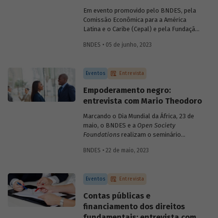
relatório "Financiando o
Big Push
:
Em evento promovido pelo BNDES, pela
caminhos para destravar a transição
Comissão Econômica para a América
social e ecológica no Brasil".
Latina e o Caribe (Cepal) e pela Fundação
Friedrich Ebert Stiftung (FES), nesta
BNDES • 05 de junho, 2023
segunda-feira, 5 de junho, especialistas
discutem caminhos e estratégias para
destravar a transição social e ecológica
Eventos
Entrevista
no Brasil e na América Latina. Para saber
mais sobre o conceito de
big push
Empoderamento negro:
ambiental, conversamos com a
entrevista com Mario Theodoro
economista Camila Gramkow, da Cepal,
que coordenou o relatório “Financiando o
Marcando o Dia Mundial da África, 23 de
Big Push
: caminhos para destravar a
maio, o BNDES e a
Open Society
transição social e ecológica no Brasil”,
Foundations
realizam o seminário
divulgado durante o evento.
Empoderamento Negro para
BNDES • 22 de maio, 2023
Transformação da Economia. O encontro
visa discutir os impactos positivos da
diversidade étnico-racial nos setores
Eventos
Entrevista
financeiro e empresarial brasileiros. Em
entrevista para o blog, o professor Mario
Contas públicas e
Theodoro comenta o impacto da
financiamento dos direitos
desigualdade na história econômica do
fundamentais: entrevista com
país e aponta soluções para um