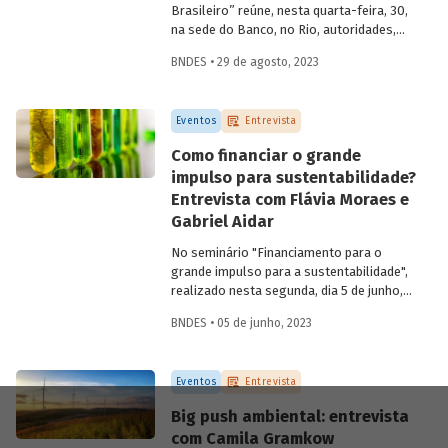
Brasileiro” reúne, nesta quarta-feira, 30,
na sede do Banco, no Rio, autoridades,
especialistas e profissionais para refletir,
BNDES • 29 de agosto, 2023
discutir e propor ações para o setor
audiovisual a partir de uma estratégia de
desenvolvimento nacional. Para saber
Eventos
Entrevista
mais sobre a importância da retomada
dessa indústria para a economia do país,
Como financiar o grande
entrevistamos Juca Ferreira, assessor da
impulso para sustentabilidade?
presidência do BNDES e ex-Ministro de
Entrevista com Flávia Moraes e
Estado da Cultura.
Gabriel Aidar
No seminário "Financiamento para o
grande impulso para a sustentabilidade",
realizado nesta segunda, dia 5 de junho,
especialistas discutiram caminhos e
BNDES • 05 de junho, 2023
estratégias para destravar a transição
social e ecológica no Brasil e na América
Latina. Para saber mais sobre
Eventos
Entrevista
possibilidades de financiamento para uma
estratégia de
big push
ambiental no
Big push ambiental: entrevista
Brasil, entrevistamos os economistas
com Camila Gramkow
Gabriel Aidar e Flávia Moraes, autores do