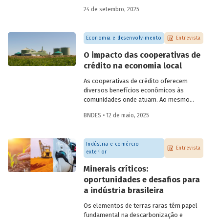
do BNDES, e representantes de duas das
24 de setembro, 2025
novas empresas investidas pela
BNDESPAR – Vinicius Mazza, Diretor de
Finanças e Gente e Gestão da Santa Clara
Economia e desenvolvimento
Entrevista
Agrociência Industrial, e Eduardo Couto,
CFO da Eve Air Mobility – sobre a
O impacto das cooperativas de
importância da atuação de bancos de
crédito na economia local
desenvolvimento no mercado de capitais,
a nova estratégia do BNDES e os planos
As cooperativas de crédito oferecem
das investidas.
diversos benefícios econômicos às
comunidades onde atuam. Ao mesmo
tempo em que geram emprego, renda,
BNDES • 12 de maio, 2025
arrecadação e produtividade; reduzem
pobreza, fortalecem capital social e
melhoram indicadores educacionais.
Indústria e comércio
Conversamos com o pesquisador da Fipe,
Entrevista
exterior
Alison Pablo de Oliveira, sobre o impacto
dessas cooperativas na economia local.
Minerais críticos:
oportunidades e desafios para
a indústria brasileira
Os elementos de terras raras têm papel
fundamental na descarbonização e