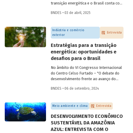
transição energética e o Brasil conta com
os recursos naturais necessários para
BNDES • 03 de abril, 2025
despontar como
player
nesse setor.
Conversamos com
Constantine
Karayannopoulos
, especialista na
Indústria e comércio
indústria de terras raras e minerais
Entrevista
exterior
críticos, para entender o potencial do
Brasil e alguns passos que precisam ser
Estratégias para a transição
tomados para alcançarmos esse objetivo.
energética: oportunidades e
desafios para o Brasil
No âmbito do VI Congresso Internacional
do Centro Celso Furtado – "O debate do
desenvolvimento frente ao avanço do
conservadorismo" – conversamos com o
BNDES • 06 de setembro, 2024
professor André Tosi Furtado, doutor pela
Universidade de Paris I (Pantheon-
Sorbonne) e professor titular da Unicamp,
Meio ambiente e clima
Entrevista
sobre estratégias nacionais de transição
energética e reindustrialização.
DESENVOLVIMENTO ECONÔMICO
SUSTENTÁVEL DA AMAZÔNIA
AZUL: ENTREVISTA COM O