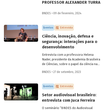
PROFESSOR ALEXANDER TURRA
BNDES • 09 de fevereiro, 2024
Eventos
Entrevista
Ciência, inovação, defesa e
segurança: interações para o
desenvolvimento
Entrevista com a professora Helena
Nader, presidente da Academia Brasileira
de Ciências, sobre o papel da ciência na
construção da segurança nacional e a
BNDES • 27 de setembro, 2023
importância da multidisciplinaridade e da
diversidade para o campo científico.
Eventos
Entrevista
Setor audiovisual brasileiro:
entrevista com Juca Ferreira
O seminário “BNDES do Audiovisual