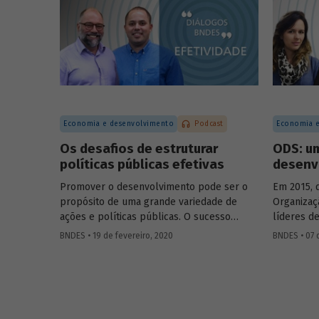
para diagnóstico e de materiais médicos
coordenad
e odontológicos, assim como em novos
Engenharia
campos como a terapia celular e a terapia
Leda Casti
gênica. Entenda como se deu a estratégia
brasileir
de incorporação da biotecnologia pelo
vacinas c
setor farmacêutico no Brasil.
o teste d
UFRJ, que 
com maior
Economia e desenvolvimento
Podcast
Economia e
casos da 
Os desafios de estruturar
ODS: u
políticas públicas efetivas
desenv
Promover o desenvolvimento pode ser o
Em 2015, 
propósito de uma grande variedade de
Organizaç
ações e políticas públicas. O sucesso
líderes d
dessas ações, no entanto, não é trivial.
comprome
BNDES • 19 de fevereiro, 2020
BNDES • 07 
Alcançar o(s) objetivo(s) almejado(s) pelas
em prol d
políticas públicas passa por definir
consolida
claramente os resultados pretendidos e
Objetivos
monitorar e avaliar um conjunto de
os ODS. N
indicadores que permita dizer se eles
Diálogos 