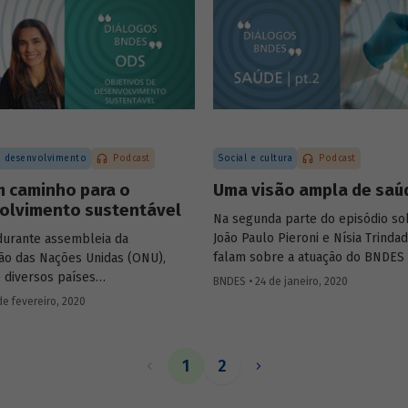
pandemia e sobre suas possibili
ora do Laboratório de
futuras.
 de Cultivos Celulares (LECC),
lho, falam das parcerias
as para testagem e produção de
ontra o novo coronavírus, e sobre
e diagnóstico desenvolvido pela
deve contribuir para identificar
 precisão e menor custo os
 desenvolvimento
Podcast
Social e cultura
Podcast
doença.
m caminho para o
Uma visão ampla de saú
olvimento sustentável
Na segunda parte do episódio so
João Paulo Pieroni e Nísia Trinda
durante assembleia da
falam sobre a atuação do BNDES 
ão das Nações Unidas (ONU),
Fiocruz no setor, explicando com
e diversos países
BNDES • 24 de janeiro, 2020
instituições contribuem para a
teram-se com uma ação comum
de fevereiro, 2020
sustentabilidade do Sistema Únic
o desenvolvimento sustentável,
Saúde (SUS) e para o desenvolvi
da na Agenda 2030 e em 17
chamado complexo industrial e d
 de Desenvolvimento Sustentável,
1
2
da saúde.
o sexto episódio do podcast
BNDES
, Marta Bandeira de Freitas