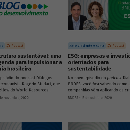
ura
Podcast
Meio ambiente e clima
Podcast
trutura sustentável: uma
ESG: empresas e investi
genda para impulsionar a
orientados para
a brasileira
sustentabilidade
pisódio do podcast Diálogos
No novo episódio do
podcast
Diá
economista Rogério Studart, que
BNDES, você fica sabendo como 
fellow do World Resources
companhias vêm aplicando os cri
(WRI), e o Diretor de
– do inglês
environmental, social
de novembro, 2020
BNDES • 15 de outubro, 2020
utura, Concessões e PPPs do
governance
- para adaptar seus 
bio Abrahão, explicam o que é
um mercado global cada vez mai
utura sustentável e conversam
preocupado com sustentabilidade
o os investimentos nessa área
o bate-papo entre Sonia Favaret
ulsionar a recuperação
Pioneer pelo Pacto Global da ONU