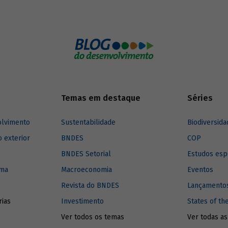
 Tatiana Araújo (CEBDS) falam
ortância dessa agenda para
os principais desafios
dos ao desenvolvimento mundial.
Temas em destaque
Séries
olvimento
Sustentabilidade
Biodiversida
o exterior
BNDES
COP
BNDES Setorial
Estudos esp
ima
Macroeconomia
Eventos
Revista do BNDES
Lançamentos
rias
Investimento
States of th
Ver todos os temas
Ver todas as