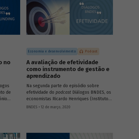
).
falam sobre as diferentes modalidades de
desestatização, os modelos de regulação e
contrato, o processo de estruturação de
projetos e os setores com mais potencial
para os investimentos e parcerias com o
setor privado.
Economia e desenvolvimento
Podcast
o no
A avaliação de efetividade
como instrumento de gestão e
aprendizado
logos
Na segunda parte do episódio sobre
to de
efetividade do
podcast
Diálogos BNDES, os
ônio
economistas Ricardo Henriques (Instituto
ricia
Unibanco) e Victor Pina (BNDES)
BNDES • 12 de março, 2020
eitoria
conversam sobre a importância de
usão do
estruturar as políticas com base em
icipação
evidências, de desenvolver projetos-piloto
para depois dar escala às ações e de usar
ombate à
as avaliações como insumo para rever ou