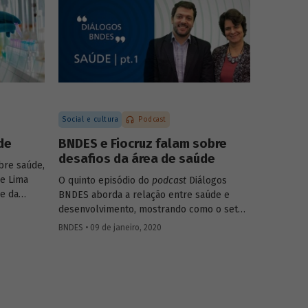
dades
ajustar as iniciativas. Eles discutem ainda
quais são as tendências do tema para os
próximos anos.
Social e cultura
Podcast
de
BNDES e Fiocruz falam sobre
desafios da área de saúde
bre saúde,
de Lima
O quinto episódio do
podcast
Diálogos
e da
BNDES aborda a relação entre saúde e
o as
desenvolvimento, mostrando como o setor
impacta diretamente o bem-estar e a
BNDES • 09 de janeiro, 2020
o de
capacidade produtiva da população, mas
mento do
também como pode gerar resultados
e serviços
positivos para a economia ao estimular
atividades ligadas a pesquisa, inovação e
tecnologia.