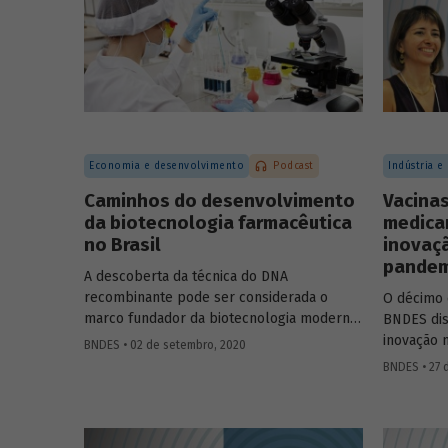
Marco Polo de Mello Lopes, presidente-
econômica
executivo do Instituto Aço Brasil.
melhorand
população
Economia e desenvolvimento
Podcast
Indústria e
Caminhos do desenvolvimento
Vacinas
da biotecnologia farmacêutica
medica
no Brasil
inovaç
pandem
A descoberta da técnica do DNA
recombinante pode ser considerada o
O décimo 
marco fundador da biotecnologia moderna,
BNDES dis
permitindo criar células capazes de
inovação 
BNDES • 02 de setembro, 2020
produzir novas proteínas ou proteínas já
avanços m
BNDES • 27 
encontradas na natureza, em larga escala.
Covid-19. 
Na área de saúde, a biotecnologia avançou
do Depart
em atividades como o desenvolvimento de
de Serviç
medicamentos e vacinas, de reagentes
e a profe