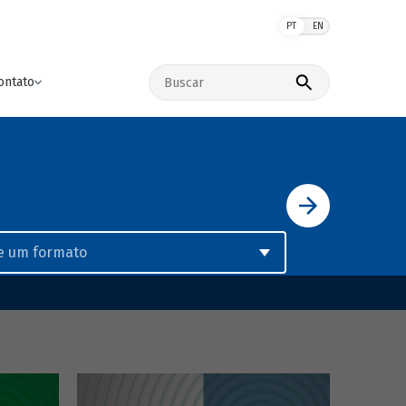
PT
EN
Buscar no site
ontato