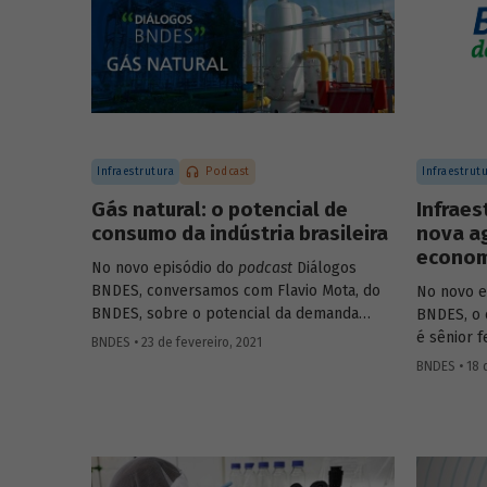
Infraestrutura
Podcast
Infraestrut
Gás natural: o potencial de
Infraes
consumo da indústria brasileira
nova a
economi
No novo episódio do
podcast
Diálogos
BNDES, conversamos com Flavio Mota, do
No novo e
BNDES, sobre o potencial da demanda
BNDES, o 
industrial brasileira por gás natural. A
é sênior 
BNDES • 23 de fevereiro, 2021
conversa passa pela indústria química, com
Institute 
BNDES • 18 
participação de Fátima Giovanna, diretora
Infraestr
de Economia e Estatística da Abiquim, e
BNDES, Fá
pela siderurgia, com participação de José
infraestr
Carlos D’Abreu, conselheiro da ABM e
sobre com
professor emérito da PUC-Rio e do IME, e
podem imp