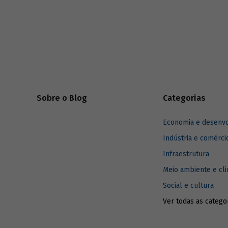
foram alcançadas e, se necessário, corrigir
(BNDES) e
rumos.
sobre imp
enfrentar 
relaciona
Sobre o Blog
Categorias
Economia e desenv
Indústria e comérci
Infraestrutura
Meio ambiente e cl
Social e cultura
Ver todas as catego