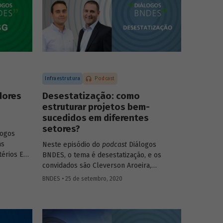
Infraestrutura
Podcast
dores
Desestatização: como
estruturar projetos bem-
sucedidos em diferentes
setores?
logos
as
Neste episódio do
podcast
Diálogos
térios ESG
BNDES, o tema é desestatização, e os
 and
convidados são Cleverson Aroeira,
negócios a
superintendente da Área de Estruturação
BNDES • 25 de setembro, 2020
s
de Parcerias de Investimento do BNDES, e
. Confira
Fernando Camacho,
investment officer
da
to (SDG
International Finance Corporation (IFC), do
) e Julio
Grupo Banco Mundial. Na conversa, eles