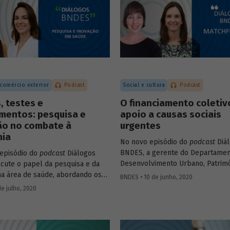
 no Brasil, criando empregos e
Leite (superintendente do BNDES
o a qualidade de vida da
.
 comércio exterior
Podcast
Social e cultura
Podcast
, testes e
O financiamento coletiv
mentos: pesquisa e
apoio a causas sociais
ão no combate à
urgentes
ia
No novo episódio do
podcast
Diá
BNDES, a gerente do Departamen
episódio do
podcast
Diálogos
Desenvolvimento Urbano, Patrim
cute o papel da pesquisa e da
Histórico e Turismo do BNDES Pat
na área de saúde, abordando os
BNDES • 10 de junho, 2020
Zendron e a co-fundadora da Benf
ais recentes no combate à
de julho, 2020
Tati Leite conversam sobre a dif
Na conversa, a gerente setorial
matchfunding
(que agrega a part
amento do Complexo Industrial e
de um doador institucional ao
os de Saúde do BNDES, Carla Reis,
crowdfunding
) no contexto do c
ssora da Coppe-UFRJ e