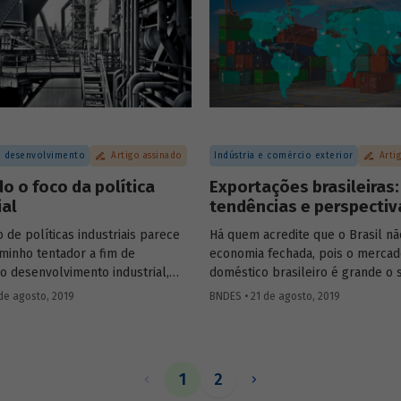
e do acesso da população aos se
dades de fomento ao tema.
 desenvolvimento
Artigo assinado
Indústria e comércio exterior
Arti
 o foco da política
Exportações brasileiras:
ial
tendências e perspectiv
de políticas industriais parece
Há quem acredite que o Brasil n
minho tentador a fim de
economia fechada, pois o merca
 o desenvolvimento industrial,
doméstico brasileiro é grande o s
ncias empíricas mostram que há
para que a participação das expo
de agosto, 2019
BNDES • 21 de agosto, 2019
s de fracasso do que de sucesso
importações no produto interno 
 de prática. Essa constatação
(PIB) seja diminuta. Em geral, es
 dúvida se governos devem, de
pessoas argumentam que o Brasi
rvir para o desenvolvimento de
mesma participação que os Estad
1
2
to da economia. E, em caso
da América (EUA) no mercado ext