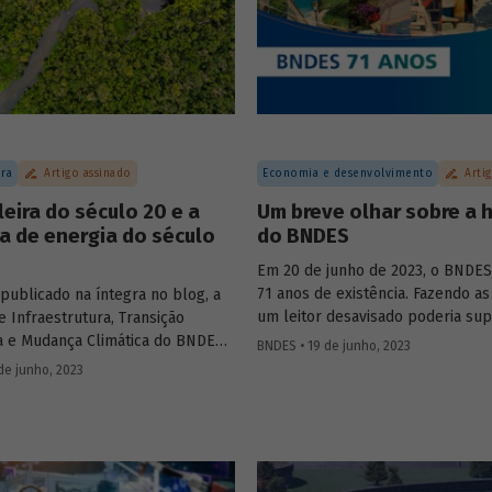
ura
Artigo assinado
Economia e desenvolvimento
Arti
leira do século 20 e a
Um breve olhar sobre a h
a de energia do século
do BNDES
Em 20 de junho de 2023, o BNDE
71 anos de existência. Fazendo as
publicado na íntegra no blog, a
um leitor desavisado poderia sup
e Infraestrutura, Transição
criação do BNDE em 1952 (o “S” só
a e Mudança Climática do BNDES,
BNDES • 19 de junho, 2023
trinta anos depois) estaria associ
sta, discute se faz sentido o
de junho, 2023
políticas nacionalistas. Essas polí
 2023 pesquisar a exploração
seriam características do segun
 petróleo na região da chamada
Vargas (1951-1954), que também 
quatorial", abordando questões
criação da Petrobras em 1953, p
a serem detalhadas e o que isso
máximo da campanha “o petróleo
a no contexto de transição