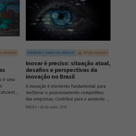
rviços.
busca ampliar a troca de conhecimentos e
promover a discussão sobre os principais
temas relacionados ao desenvolvimento
brasileiro.
go assinado
Indústria e comércio exterior
Artigo assinado
Inovar é preciso: situação atual,
as
desafios e perspectivas da
inovação no Brasil
ão é uma
do
A inovação é elemento fundamental para
uficiente
melhorar o posicionamento competitivo
rtações e
das empresas. Contribui para o aumento da
bruto
eficiência na produção, geração de novos
BNDES • 28 de maio, 2019
sas
produtos e criação de empregos
l tem a
qualificados, tornando assim as empresas
os Unidos
mais competitivas e gerando valor
erno, logo
econômico e social para a economia.