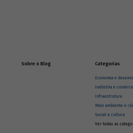
(acionistas) para todos os
stakeholders
positivo,
(partes interessadas). Entenda como foi a
evolução do investimento sustentável e
quais são os desafios para a disseminação
dos critérios ESG entre empresas e
investidores.
Sobre o Blog
Categorias
Economia e desenv
Indústria e comérci
Infraestrutura
Meio ambiente e cl
Social e cultura
Ver todas as catego