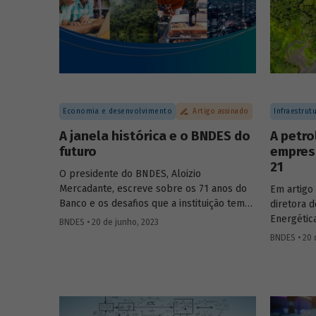
Economia e desenvolvimento
Artigo assinado
Infraestrut
A janela histórica e o BNDES do
A petro
futuro
empres
21
O presidente do BNDES, Aloizio
Mercadante, escreve sobre os 71 anos do
Em artigo 
Banco e os desafios que a instituição tem
diretora d
para os próximos anos, em artigo veiculado
Energétic
BNDES • 20 de junho, 2023
no jornal O Globo e publicado na íntegra
Luciana Co
BNDES • 20 
no Blog do Desenvolvimento.
Brasil em
futura de
"margem e
técnicas 
represent