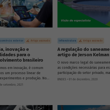
Essa, porém, é uma visão simplif
a para economia neutra em
nossa história. Saiba mais sobre 
.
pluralidade de ideias presente na
do BNDES em artigo da economis
assessora da Presidência do BND
Barros de Castro.
 comércio exterior
Artigo assinado
Infraestrutura
Artigo assinado
ia, inovação e
A regulação do saneam
lidades para o
artigo de Jerson Kelman
lvimento brasileiro
O novo marco legal do saneamen
as condições necessárias para es
rmos em inovação, é comum
participação do setor privado, ma
os um processo linear de
preciso estabelecer normas que
 experimentos e produção. No
BNDES • 01 de dezembro, 2020
a boa regulação dos serviços no 
o processo de inovação depende
de setembro, 2021
artigo para o Blog do Desenvolvi
imento acumulado em esforços,
especialista Jerson Kelman expli
e interações. Ana Cristina Costa,
atribuído à Agência Nacional de 
a do BNDES, trata neste artigo da
(ANA) e esclarece como ela pod
 inovação com a indústria,
influenciar na expansão dos inve
o oportunidades, estratégias e