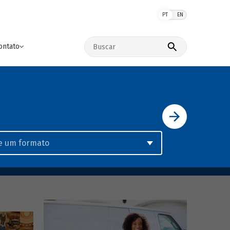
PT
EN
Buscar no site
ontato