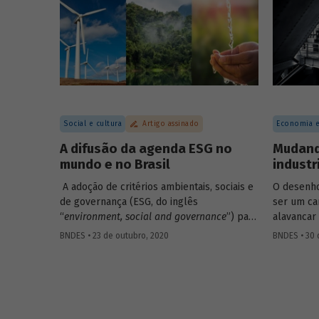
possibili
BNDES, que é parte de publicação sobre
economia circular a ser lançada em
fevereiro.
Social e cultura
Artigo assinado
Economia e
A difusão da agenda ESG no
Mudando
mundo e no Brasil
industr
A adoção de critérios ambientais, sociais e
O desenho 
de governança (ESG, do inglês
ser um ca
“
environment, social and governance
”) para
alavancar
a avaliação de empresas e investimentos
mas evidê
BNDES • 23 de outubro, 2020
BNDES • 30 
parece estar definitivamente incorporada
mais caso
na pauta das gestoras e bancos brasileiros.
nesse tipo
A introdução de critérios ESG nas decisões
coloca em
de investimento pode ser entendida como
fato, inte
uma ampliação do foco em
shareholders
um segmen