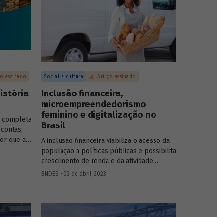
go assinado
Social e cultura
Artigo assinado
istória
Inclusão financeira,
microempreendedorismo
feminino e digitalização no
S completa
Brasil
 contas,
or que a
A inclusão financeira viabiliza o acesso da
 viria
população a políticas públicas e possibilita
ada às
crescimento de renda e da atividade
ticas
econômica. No entanto, o acesso a serviços
BNDES • 03 de abril, 2023
do Governo
financeiros no Brasil enfrenta gargalos e
levaram à
reflete desigualdades presentes na
onto
sociedade. Este artigo, assinado por Helena
 é nosso”.
Tenório, faz um breve diagnóstico desse