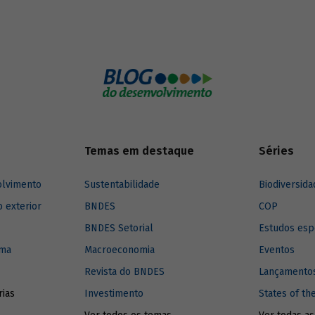
 como deveria se dar esse apoio?
sua economia não pode ser cons
fechada. No entanto, há uma rela
coeficiente de abertura e renda
p
na literatura de comércio que des
essa linha de raciocínio. Segundo
literatura, essa relação é cresce
a taxas decrescentes, o que signi
coeficiente de abertura comercia
(corrente de comércio sobre o PI
renda
per capita
aumentam conju
Temas em destaque
até um ponto em que maiores nív
Séries
renda
per capita
estão associado
menores patamares de coeficien
olvimento
Sustentabilidade
Biodiversida
abertura.
o exterior
BNDES
COP
BNDES Setorial
Estudos esp
ima
Macroeconomia
Eventos
Revista do BNDES
Lançamentos
rias
Investimento
States of th