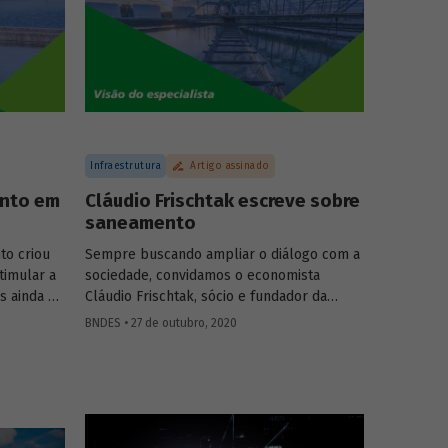
icada da
tema e aponta possíveis efeitos positivos
a
decorrentes da digitalização financeira,
 história
com atenção especial à participação das
ta e
mulheres.
ES Lavinia
Infraestrutura
Artigo assinado
ento em
Cláudio Frischtak escreve sobre
saneamento
to criou
Sempre buscando ampliar o diálogo com a
timular a
sociedade, convidamos o economista
s ainda é
Cláudio Frischtak, sócio e fundador da
 garantam
Inter.B Consultoria e diretor nacional do
BNDES • 27 de outubro, 2020
país. Em
International Growth Center (LSE), para
mento, o
compartilhar conosco sua visão sobre as
ca o papel
oportunidades e desafios para ampliar os
Aguas
investimentos em saneamento no Brasil. A
e
publicação é a primeira de uma série de
stimentos
textos com especialistas convidados, que