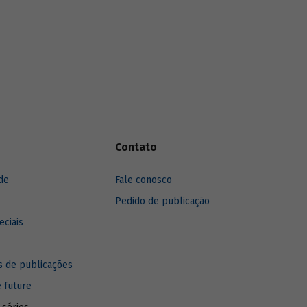
iderada
Apesar da importância do tema, o Brasil
ção entre
ainda tem muito a fazer para melhorar sua
er capita
capacidade inovativa.
mistifica
 a
nte, porém
fica que o
l
B) e a
ntamente
eis de
Contato
s a
te de
de
Fale conosco
Pedido de publicação
eciais
 de publicações
e future