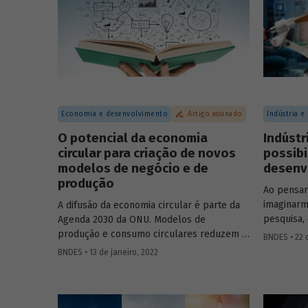
energétic
carbono
Economia e desenvolvimento
Artigo assinado
Indústria e
O potencial da economia
Indústr
circular para criação de novos
possibi
modelos de negócio e de
desenvo
produção
Ao pensa
imaginarm
A difusão da economia circular é parte da
pesquisa,
Agenda 2030 da ONU. Modelos de
entanto, 
produção e consumo circulares reduzem a
BNDES • 22 
do conhec
dependência em relação a recursos
BNDES • 13 de janeiro, 2022
pesquisas 
naturais não renováveis, auxiliando ainda na
economist
diminuição da degradação ambiental e da
relação da
produção de resíduos. Confira um resumo
destacand
do estudo produzido por analistas do