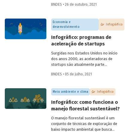
informações sobre os principais marcos
BNDES • 26 de outubro, 2021
no esforço global em prol do
desenvolvimento sustentável.
Economia e
Infográfico
desenvolvimento
Infográfico: programas de
aceleração de startups
Surgidas nos Estados Unidos no início
dos anos 2000, as aceleradoras de
startups
são atualmente parte
importante do ecossistema de
BNDES • 05 de julho, 2021
empreendedorismo. Com diferentes
metodologias e focos de atuação, os
programas de aceleração contribuem
Meio ambiente e clima
Infográfico
para ajudar
startups
e empreendedores,
em diferentes estágios de
Infográfico: como funciona o
desenvolvimento, a construir e consolidar
manejo florestal sustentável?
seus negócios. Entenda tudo sobre como
eles funcionam no infográfico que
O manejo florestal sustentável é um
preparamos.
conjunto de técnicas de exploração de
baixo impacto ambiental que busca