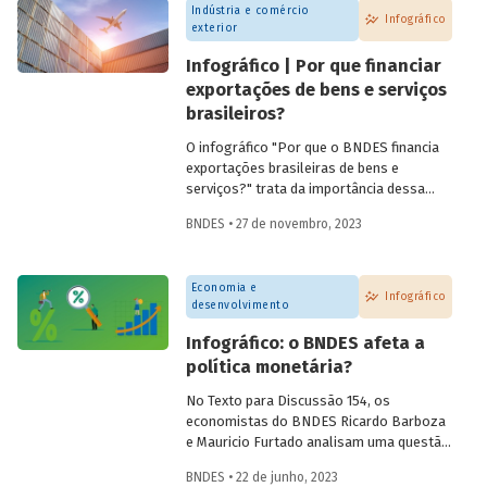
Indústria e comércio
Infográfico
exterior
Infográfico | Por que financiar
exportações de bens e serviços
brasileiros?
O infográfico "Por que o BNDES financia
exportações brasileiras de bens e
serviços?" trata da importância dessa
atividade, explica por que países contam
BNDES • 27 de novembro, 2023
com sistemas públicos de apoio à
exportação e apresenta dados e fatos
sobre a atuação do Banco.
Economia e
Infográfico
desenvolvimento
Infográfico: o BNDES afeta a
política monetária?
No Texto para Discussão 154, os
economistas do BNDES Ricardo Barboza
e Mauricio Furtado analisam uma questão
recorrente no debate público: o possível
BNDES • 22 de junho, 2023
impacto da atuação do BNDES sobre a