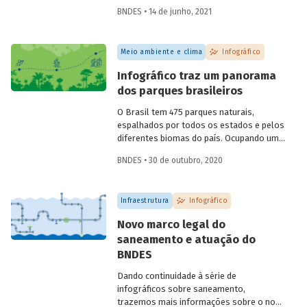
reproduzir o ciclo natural da floresta,
BNDES • 14 de junho, 2021
mantendo-a em pé e contribuindo para a
manutenção de sua biodiversidade,
produtividade, capacidade de regeneração
Meio ambiente e clima
Infográfico
e demais funções ecológicas, econômicas
e sociais. Confira o infográfico que
Infográfico traz um panorama
preparamos para explicar como isso
dos parques brasileiros
funciona.
O Brasil tem 475 parques naturais,
espalhados por todos os estados e pelos
diferentes biomas do país. Ocupando uma
área total de 364 mil km², esses parques
BNDES • 30 de outubro, 2020
são unidades de conservação destinadas
à preservação de ecossistemas naturais
de grande relevância ecológica e beleza
Infraestrutura
Infográfico
cênica. Preparamos um infográfico para
você conhecer as principais
Novo marco legal do
características dos parques brasileiros e
saneamento e atuação do
entender como eles podem contribuir
BNDES
para conciliar preservação ambiental e
estímulo ao turismo.
Dando continuidade à série de
infográficos sobre saneamento,
trazemos mais informações sobre o novo