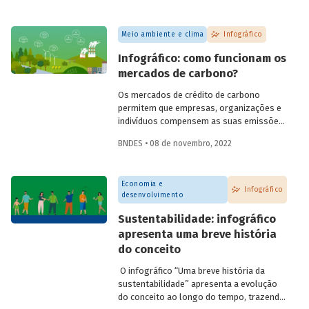
taxa de juro neutra e a potência da política
monetária.
Meio ambiente e clima
Infográfico
Infográfico: como funcionam os
mercados de carbono?
Os mercados de crédito de carbono
permitem que empresas, organizações e
indivíduos compensem as suas emissões
de gases de efeito estufa (GEE) a partir
BNDES • 08 de novembro, 2022
da aquisição de créditos gerados por
projetos de redução de emissões e/ou de
captura de carbono. A ideia por trás deles
Economia e
é transferir o custo social das emissões
Infográfico
desenvolvimento
para os agentes emissores, ajudando a
conter o aquecimento global e as
Sustentabilidade: infográfico
mudanças climáticas.
apresenta uma breve história
do conceito
O infográfico “Uma breve história da
sustentabilidade” apresenta a evolução
do conceito ao longo do tempo, trazendo