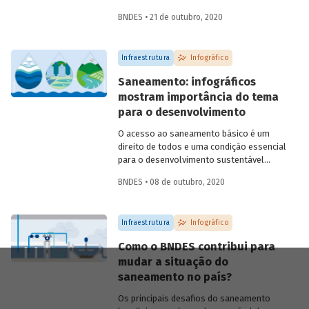
marco legal do setor (Lei 14.026/2020),
BNDES • 21 de outubro, 2020
aprovado este ano, e sobre a contribuição
do BNDES para ampliar o acesso e
melhorar a qualidades dos serviços no
Infraestrutura
Infográfico
país.
Saneamento: infográficos
mostram importância do tema
para o desenvolvimento
O acesso ao saneamento básico é um
direito de todos e uma condição essencial
para o desenvolvimento sustentável
brasileiro. Para que você entenda a
BNDES • 08 de outubro, 2020
importância do tema, preparamos uma
série de infográficos sobre saneamento,
abordando conceitos, situação atual do
Infraestrutura
Infográfico
país, impactos para população e meio
ambiente, e o caminho para
Como o BNDES contribui para
universalização dos serviços.
mudar a situação do
saneamento no país?
Os principais desafios do saneamento