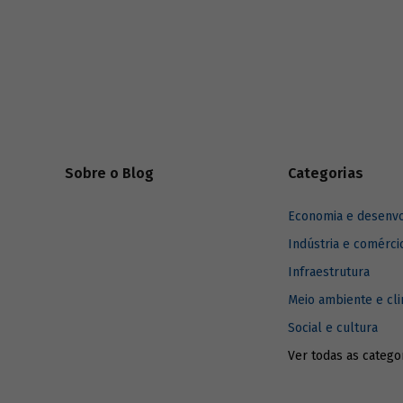
foram alcançadas e, se necessário, corrigir
(BNDES) e
rumos.
sobre imp
enfrentar 
relaciona
Sobre o Blog
Categorias
Economia e desenv
Indústria e comérci
Infraestrutura
Meio ambiente e cl
Social e cultura
Ver todas as catego