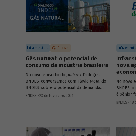
Infraestrutura
Podcast
Infraestrut
Gás natural: o potencial de
Infraes
consumo da indústria brasileira
nova a
economi
No novo episódio do
podcast
Diálogos
BNDES, conversamos com Flavio Mota, do
No novo e
BNDES, sobre o potencial da demanda
BNDES, o 
industrial brasileira por gás natural. A
é sênior 
BNDES • 23 de fevereiro, 2021
conversa passa pela indústria química, com
Institute 
BNDES • 18 
participação de Fátima Giovanna, diretora
Infraestr
de Economia e Estatística da Abiquim, e
BNDES, Fá
pela siderurgia, com participação de José
infraestr
Carlos D’Abreu, conselheiro da ABM e
sobre com
professor emérito da PUC-Rio e do IME, e
podem imp