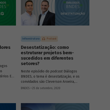
Infraestrutura
Podcast
dores
Desestatização: como
estruturar projetos bem-
sucedidos em diferentes
setores?
logos
as
Neste episódio do
podcast
Diálogos
térios ESG
BNDES, o tema é desestatização, e os
 and
convidados são Cleverson Aroeira,
negócios a
superintendente da Área de Estruturação
BNDES • 25 de setembro, 2020
s
de Parcerias de Investimento do BNDES, e
. Confira
Fernando Camacho,
investment officer
da
to (SDG
International Finance Corporation (IFC), do
) e Julio
Grupo Banco Mundial. Na conversa, eles