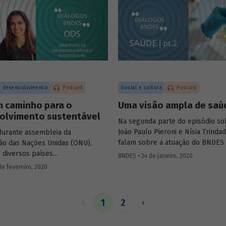
pandemia e sobre suas possibili
ora do Laboratório de
futuras.
 de Cultivos Celulares (LECC),
lho, falam das parcerias
as para testagem e produção de
ontra o novo coronavírus, e sobre
e diagnóstico desenvolvido pela
deve contribuir para identificar
 precisão e menor custo os
 desenvolvimento
Podcast
Social e cultura
Podcast
doença.
m caminho para o
Uma visão ampla de saú
olvimento sustentável
Na segunda parte do episódio so
João Paulo Pieroni e Nísia Trinda
durante assembleia da
falam sobre a atuação do BNDES 
ão das Nações Unidas (ONU),
Fiocruz no setor, explicando com
e diversos países
BNDES • 24 de janeiro, 2020
instituições contribuem para a
teram-se com uma ação comum
de fevereiro, 2020
sustentabilidade do Sistema Únic
o desenvolvimento sustentável,
Saúde (SUS) e para o desenvolvi
da na Agenda 2030 e em 17
chamado complexo industrial e d
 de Desenvolvimento Sustentável,
1
2
da saúde.
o sexto episódio do podcast
BNDES
, Marta Bandeira de Freitas