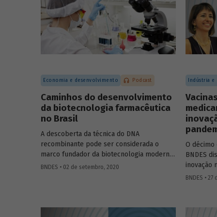
Marco Polo de Mello Lopes, presidente-
econômica
executivo do Instituto Aço Brasil.
melhorand
população
Economia e desenvolvimento
Podcast
Indústria e
Caminhos do desenvolvimento
Vacinas
da biotecnologia farmacêutica
medica
no Brasil
inovaç
pandem
A descoberta da técnica do DNA
recombinante pode ser considerada o
O décimo 
marco fundador da biotecnologia moderna,
BNDES dis
permitindo criar células capazes de
inovação 
BNDES • 02 de setembro, 2020
produzir novas proteínas ou proteínas já
avanços m
BNDES • 27 
encontradas na natureza, em larga escala.
Covid-19. 
Na área de saúde, a biotecnologia avançou
do Depart
em atividades como o desenvolvimento de
de Serviç
medicamentos e vacinas, de reagentes
e a profe