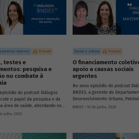
 no Brasil, criando empregos e
Leite (superintendente do BNDES
o a qualidade de vida da
.
 comércio exterior
Podcast
Social e cultura
Podcast
, testes e
O financiamento coletiv
mentos: pesquisa e
apoio a causas sociais
ão no combate à
urgentes
ia
No novo episódio do
podcast
Diá
BNDES, a gerente do Departamen
episódio do
podcast
Diálogos
Desenvolvimento Urbano, Patrim
cute o papel da pesquisa e da
Histórico e Turismo do BNDES Pat
na área de saúde, abordando os
BNDES • 10 de junho, 2020
Zendron e a co-fundadora da Benf
ais recentes no combate à
de julho, 2020
Tati Leite conversam sobre a dif
Na conversa, a gerente setorial
matchfunding
(que agrega a part
amento do Complexo Industrial e
de um doador institucional ao
os de Saúde do BNDES, Carla Reis,
crowdfunding
) no contexto do c
ssora da Coppe-UFRJ e