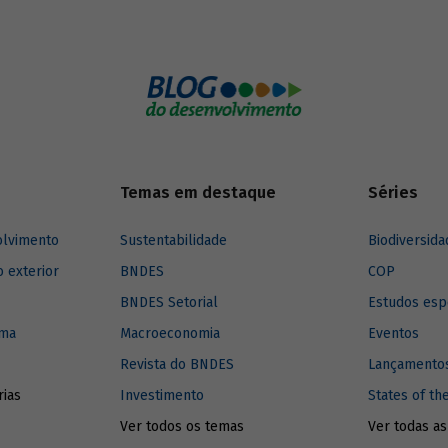
 Tatiana Araújo (CEBDS) falam
ortância dessa agenda para
os principais desafios
dos ao desenvolvimento mundial.
Temas em destaque
Séries
olvimento
Sustentabilidade
Biodiversida
o exterior
BNDES
COP
BNDES Setorial
Estudos esp
ima
Macroeconomia
Eventos
Revista do BNDES
Lançamentos
rias
Investimento
States of th
Ver todos os temas
Ver todas as