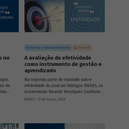
).
falam sobre as diferentes modalidades de
desestatização, os modelos de regulação e
contrato, o processo de estruturação de
projetos e os setores com mais potencial
para os investimentos e parcerias com o
setor privado.
Economia e desenvolvimento
Podcast
o no
A avaliação de efetividade
como instrumento de gestão e
aprendizado
logos
Na segunda parte do episódio sobre
to de
efetividade do
podcast
Diálogos BNDES, os
ônio
economistas Ricardo Henriques (Instituto
ricia
Unibanco) e Victor Pina (BNDES)
BNDES • 12 de março, 2020
eitoria
conversam sobre a importância de
usão do
estruturar as políticas com base em
icipação
evidências, de desenvolver projetos-piloto
para depois dar escala às ações e de usar
ombate à
as avaliações como insumo para rever ou