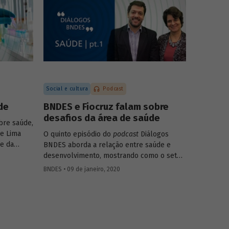
dades
ajustar as iniciativas. Eles discutem ainda
quais são as tendências do tema para os
próximos anos.
Social e cultura
Podcast
de
BNDES e Fiocruz falam sobre
desafios da área de saúde
bre saúde,
de Lima
O quinto episódio do
podcast
Diálogos
e da
BNDES aborda a relação entre saúde e
o as
desenvolvimento, mostrando como o setor
impacta diretamente o bem-estar e a
BNDES • 09 de janeiro, 2020
o de
capacidade produtiva da população, mas
mento do
também como pode gerar resultados
e serviços
positivos para a economia ao estimular
atividades ligadas a pesquisa, inovação e
tecnologia.