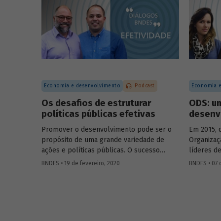
para diagnóstico e de materiais médicos
coordenad
e odontológicos, assim como em novos
Engenharia
campos como a terapia celular e a terapia
Leda Casti
gênica. Entenda como se deu a estratégia
brasileir
de incorporação da biotecnologia pelo
vacinas c
setor farmacêutico no Brasil.
o teste d
UFRJ, que 
com maior
Economia e desenvolvimento
Podcast
Economia e
casos da 
Os desafios de estruturar
ODS: u
políticas públicas efetivas
desenv
Promover o desenvolvimento pode ser o
Em 2015, 
propósito de uma grande variedade de
Organizaç
ações e políticas públicas. O sucesso
líderes d
dessas ações, no entanto, não é trivial.
comprome
BNDES • 19 de fevereiro, 2020
BNDES • 07 
Alcançar o(s) objetivo(s) almejado(s) pelas
em prol d
políticas públicas passa por definir
consolida
claramente os resultados pretendidos e
Objetivos
monitorar e avaliar um conjunto de
os ODS. N
indicadores que permita dizer se eles
Diálogos 