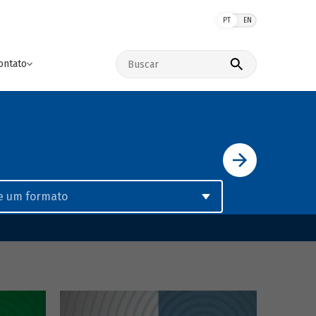
PT
EN
Buscar no site
ontato