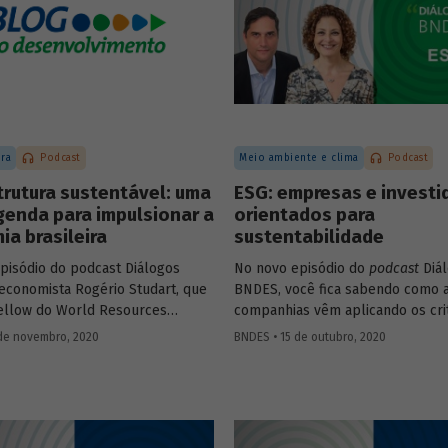
ura
Podcast
Meio ambiente e clima
Podcast
trutura sustentável: uma
ESG: empresas e investi
genda para impulsionar a
orientados para
a brasileira
sustentabilidade
pisódio do podcast Diálogos
No novo episódio do
podcast
Diá
economista Rogério Studart, que
BNDES, você fica sabendo como 
fellow do World Resources
companhias vêm aplicando os cri
(WRI), e o Diretor de
– do inglês
environmental, social
de novembro, 2020
BNDES • 15 de outubro, 2020
utura, Concessões e PPPs do
governance
- para adaptar seus 
bio Abrahão, explicam o que é
um mercado global cada vez mai
utura sustentável e conversam
preocupado com sustentabilidade
o os investimentos nessa área
o bate-papo entre Sonia Favaret
ulsionar a recuperação
Pioneer pelo Pacto Global da ONU