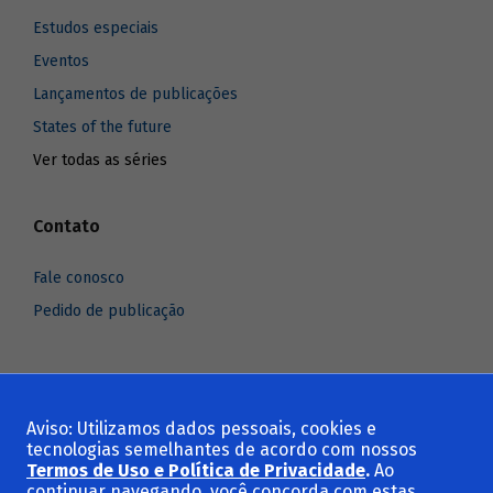
Estudos especiais
Eventos
Lançamentos de publicações
States of the future
Ver todas as séries
Contato
Fale conosco
Pedido de publicação
Aviso: Utilizamos dados pessoais, cookies e
Voltar ao topo
tecnologias semelhantes de acordo com nossos
Termos de Uso e Política de Privacidade
.
Ao
continuar navegando, você concorda com estas