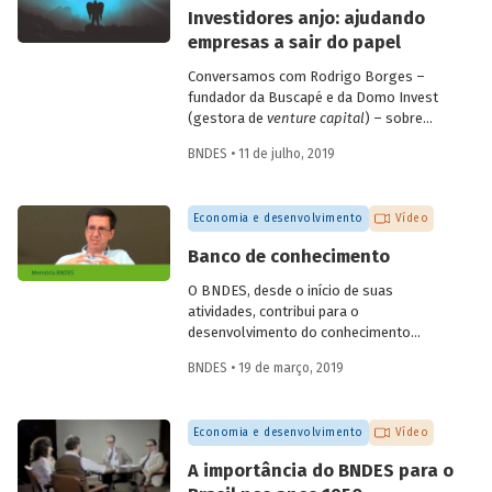
empresas de diagnóstico. Confira a seguir
Investidores anjo: ajudando
as questões discutidas e vídeo com
empresas a sair do papel
alguns depoimentos do evento.
Conversamos com Rodrigo Borges –
fundador da Buscapé e da Domo Invest
(gestora de
venture capital
) – sobre
como funciona o investimento anjo.
BNDES • 11 de julho, 2019
Confira alguns destaques da entrevista e
entenda de que forma os investidores
anjo escolhem em quais
startups
investir
Economia e desenvolvimento
Vídeo
e ajudam os empreendedores a tirar os
seus negócios do papel.
Banco de conhecimento
O BNDES, desde o início de suas
atividades, contribui para o
desenvolvimento do conhecimento
econômico, promovendo análises e
BNDES • 19 de março, 2019
reflexões internas e disponibilizando-as
para a sociedade por meio de sua
produção editorial. O economista
Economia e desenvolvimento
Vídeo
Fernando Pimentel Puga, em depoimento
colhido pelo programa de memória do
A importância do BNDES para o
Banco, durante as comemorações do