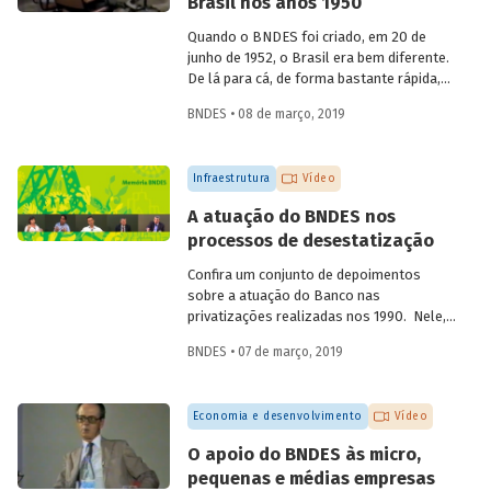
Brasil nos anos 1950
aniversário de 60 anos da instituição, em
2012, compartilha sua visão quanto à
Quando o BNDES foi criado, em 20 de
atuação institucional na produção de
junho de 1952, o Brasil era bem diferente.
estudos e linhas de pesquisa.
De lá para cá, de forma bastante rápida,
inúmeras mudanças foram
BNDES • 08 de março, 2019
desencadeadas ao mesmo tempo, em
diferentes áreas. Foi nesse momento que
o país começou a ficar moderno. Em
Infraestrutura
Vídeo
vídeo, dois ex-empregados do Banco que
estiveram presentes no início da
A atuação do BNDES nos
trajetória da instituição abordam
processos de desestatização
questões que demonstram a importância
e o valor agregado pelo BNDES ao
Confira um conjunto de depoimentos
projeto de desenvolvimento nacional.
sobre a atuação do Banco nas
privatizações realizadas nos 1990. Nele,
funcionários da empresa falam sobre os
BNDES • 07 de março, 2019
desafios enfrentados à época e sobre os
benefícios para a população resultantes
dessas desestatizações.
Economia e desenvolvimento
Vídeo
O apoio do BNDES às micro,
pequenas e médias empresas