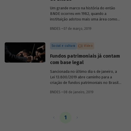
o primeiro presidente do BNDE, que só
teve o S de "social" incorporado a sua
Um grande marco na história do então
sigla nos anos 1980.
BNDE ocorreu em 1982, quando a
instituição adotou mais uma área como
foco de suas atividades e se tornou o
BNDES • 07 de março, 2019
Banco Nacional de Desenvolvimento
Econômico e Social (BNDES). As
conquistas na área econômica não
Social e cultura
Vídeo
resolveram os problemas sociais, ao
contrário, eles pareciam ter se agravado
Fundos patrimoniais já contam
no país. Era preciso conciliar
com base legal
desenvolvimento econômico e
desenvolvimento social. Conheça um
Sancionada no último dia 4 de janeiro, a
pouco sobre a atuação da instituição na
Lei 13.800/2019 abre caminho para a
promoção da inclusão social ao longo de
criação de fundos patrimoniais no Brasil.
sua história.
A nova legislação é fruto de um longo
BNDES • 08 de janeiro, 2019
trabalho de discussão do tema e
construção de um marco legal para o
país. Saiba como o BNDES contribuiu
para esse processo em artigo assinado
pela chefe do Departamento de Educação
1
e Cultura do Banco, Luciane Gorgulho, e
pelo gerente Fabrício Brollo.