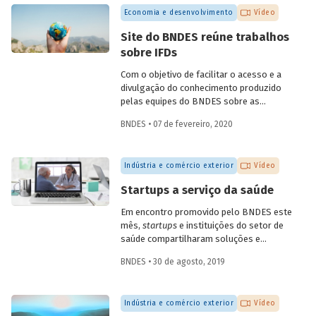
quarta, dia 6 de maio. A conversa,
Economia e desenvolvimento
Vídeo
transmitida pelo YouTube do Banco,
contou com participações do
Site do BNDES reúne trabalhos
coordenador de ações de prospecção da
sobre IFDs
Fiocruz, Carlos Gadelha, do diretor-
adjunto da Organização Pan-Americana
Com o objetivo de facilitar o acesso e a
de Saúde (Opas), Jarbas Barbosa, e com o
divulgação do conhecimento produzido
presidente do Fórum Inovação Saúde,
pelas equipes do BNDES sobre as
Josier Vilar.
instituições financeiras de
BNDES • 07 de fevereiro, 2020
desenvolvimento (IFD), todos os artigos
e trabalhos desenvolvidos estão agora
reunidos em uma única seção especial do
Indústria e comércio exterior
Vídeo
site do Banco.
Startups a serviço da saúde
Em encontro promovido pelo BNDES este
mês,
startups
e instituições do setor de
saúde compartilharam soluções e
desafios. O evento contou com a
BNDES • 30 de agosto, 2019
presença de mais de dez startups e de 15
instituições da área, dos setores público
e privado, incluindo hospitais, planos de
Indústria e comércio exterior
Vídeo
saúde, empresas farmacêuticas e