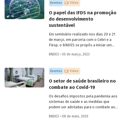
Eventos
Vídeo
O papel das IFDS na promoção
do desenvolvimento
sustentável
Em seminário realizado nos dias 20 e 21
de março, em parceria com o Cebri e a
Fiesp, o BNDES se propôs a iniciar um
amplo debate sobre algumas das
BNDES • 30 de março, 2023
principais questões do desenvolvimento
no século XXI, reunindo especialistas
internacionais e representantes de
Eventos
Vídeo
governo e da área acadêmica no Brasil.
Um dos temas abordados foi como o
O setor de saúde brasileiro no
Estado e as instituições financeiras de
combate ao Covid-19
desenvolvimento (IFD) podem atuar para
promover uma retomada do crescimento
Os desafios impostos pela pandemia aos
em bases sustentáveis, com foco na
sistemas de saúde e as medidas que
inclusão social.
podem ser adotadas para o combate ao
coronavírus no Brasil foram debatidos
BNDES • 08 de maio, 2020
por especialistas da área de saúde, em
uma live promovida pelo BNDES nesta