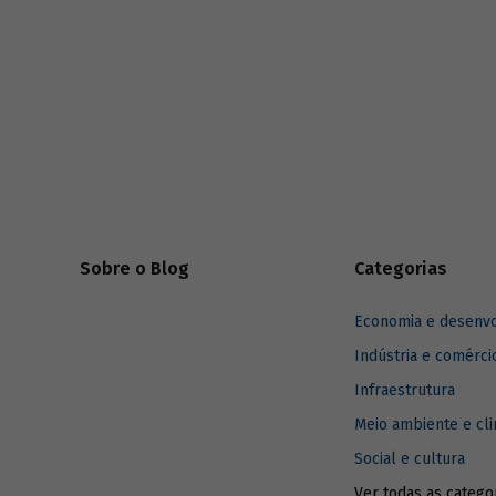
construçã
estaduais.
Sobre o Blog
Categorias
Economia e desenv
Indústria e comérci
Infraestrutura
Meio ambiente e cl
Social e cultura
Ver todas as catego