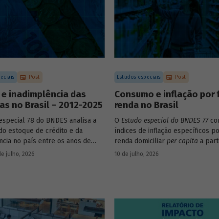
eciais
Post
Estudos especiais
Post
 e inadimplência das
Consumo e inflação por 
s no Brasil – 2012-2025
renda no Brasil
especial 78 do BNDES analisa a
O
Estudo especial do BNDES 77
con
do estoque de crédito e da
índices de inflação específicos po
ncia no país entre os anos de
renda domiciliar
per capita
a part
25, explorando dois recortes
estruturas de consumo da POF 2
de julho, 2026
10 de julho, 2026
s complementares: o porte da
associadas às variações de preço
 o setor de atividade econômica.
itens que compõem o IPCA. Empr
os microdados da Pnad Contínua 
analisar a evolução da renda dos
durante o período.