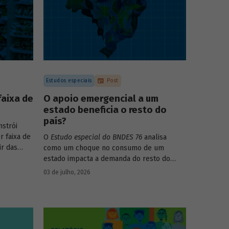
Estudos especiais
Post
faixa de
O apoio emergencial a um
estado beneficia o resto do
país?
strói
r faixa de
O
Estudo especial do BNDES 76
analisa
ir das
como um choque no consumo de um
017-2018
estado impacta a demanda do resto do
s dos
país, usando como exemplo o caso do Rio
03 de julho, 2026
ega ainda
Grande do Sul.
para
 decis