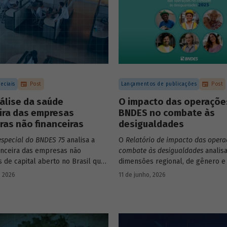
eciais
Post
Lançamentos de publicações
Post
álise da saúde
O impacto das operaçõe
ira das empresas
BNDES no combate às
iras não financeiras
desigualdades
especial do BNDES 75
analisa a
O
Relatório de impacto das opera
anceira das empresas não
combate às desigualdades
analisa
s de capital aberto no Brasil que
dimensões regional, de gênero e 
ram negociação em bolsa de
que contribuem para a elevada
, 2026
11 de junho, 2026
Para isso, parte de uma amostra
desigualdade de renda no Brasil,
presas – excluindo-se o setor de
contexto das operações de crédi
e seguros – e de quatro
BNDES.
 lucratividade, solvência,
ento e alavancagem.