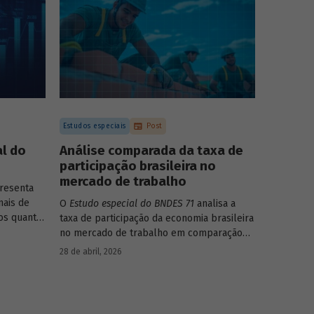
forma consistente e sólida, mesmo diante
de cenários desafiadores.
Estudos especiais
Post
l do
Análise comparada da taxa de
participação brasileira no
mercado de trabalho
resenta
nais de
O
Estudo especial do BNDES 71
analisa a
os quanto
taxa de participação da economia brasileira
íficas do
no mercado de trabalho em comparação
com uma amostra de 15 países de
28 de abril, 2026
diferentes continentes e estruturas etárias
e econômicas distintas.