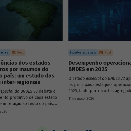
eciais
Post
Estudos especiais
Post
ências dos estados
Desempenho operaciona
iros por insumos do
BNDES em 2025
o país: um estudo das
O
Estudo especial do BNDES 72
ap
 inter-regionais
os principais destaques operacio
2025, tanto por recortes agregad
especial do BNDES
73 debate o
em relação a atuações mais espec
nto produtivo de cada estado
11 de maio, 2026
Banco.
 em relação ao resto do país,
o seu nível de dependência e
 2026
estímulo a um estado ou setor
 pode gerar de demanda para os
ara isso usa uma metodologia de