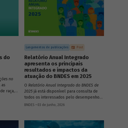
Lançamentos de publicações
Post
s do
Relatório Anual Integrado
apresenta os principais
resultados e impactos da
atuação do BNDES em 2025
ções no
 as
O
Relatório Anual Integrado do BNDES de
de raça,
2025
já está disponível para consulta de
todos os interessados pelo desempenho
 no
do Banco, bem como por sua prestação de
BNDES • 03 de junho, 2026
to do
contas. O documento apresenta as ações
realizadas, os principais resultados, os
impactos de sua atuação no ano, e mostra
como o BNDES permanece crescendo de