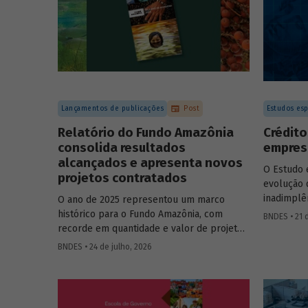
Lançamentos de publicações
Post
Estudos esp
Relatório do Fundo Amazônia
Crédito
consolida resultados
empresa
alcançados e apresenta novos
O Estudo 
projetos contratados
evolução 
inadimplê
O ano de 2025 representou um marco
2012 e 20
histórico para o Fundo Amazônia, com
BNDES • 21 
analítico
recorde em quantidade e valor de projetos
empresa e
aprovados, assim como em desembolsos:
BNDES • 24 de julho, 2026
foram 22 operações aprovadas, no valor
total de R$ 2,2 bilhões, além de R$ 387
milhões desembolsados. Ainda no período,
foram contratados 25 novos projetos.