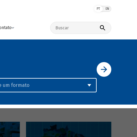
PT
EN
Buscar no site
ontato