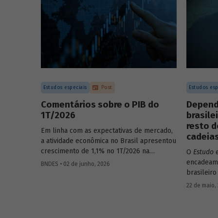
Estudos especiais
Post
Estudos esp
Comentários sobre o PIB do
Depend
1T/2026
brasile
resto d
Em linha com as expectativas de mercado,
cadeias
a atividade econômica no Brasil apresentou
crescimento de 1,1% no 1T/2026 na
O
Estudo 
comparação com o trimestre
encadeame
BNDES • 02 de junho, 2026
imediatamente anterior, na série ajustada
brasileiro
sazonalmente. Confira uma análise
analisand
22 de maio,
detalhada e uma previsão para os
quanto o 
próximos meses no
Estudo especial do
econômico
BNDES 74.
demais. P