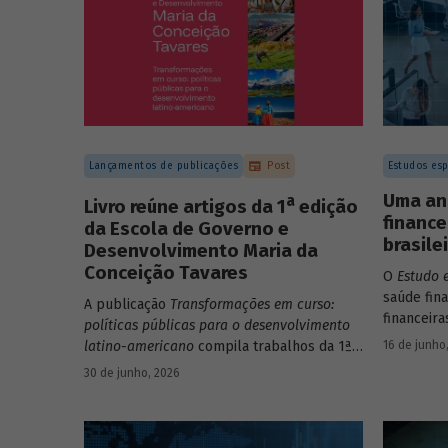
Lançamentos de publicações
Post
Estudos esp
Uma an
a
Livro reúne artigos da 1
edição
finance
da Escola de Governo e
brasile
Desenvolvimento Maria da
Conceição Tavares
O
Estudo 
saúde fin
A publicação
Transformações em curso:
financeira
políticas públicas para o desenvolvimento
apresenta
16 de junho
latino-americano
compila trabalhos da 1ª
valores. 
edição da Escola de Governo e
30 de junho, 2026
de 265 em
Desenvolvimento Maria da Conceição
finanças 
Tavares.
dimensões:
endividam