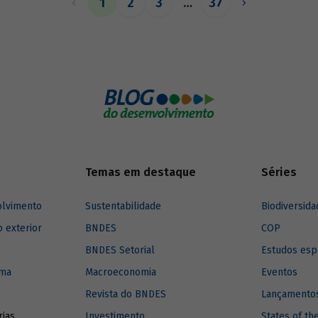
1
2
3
…
37
o de matrizes de insumo-produto
Temas em destaque
Séries
olvimento
Sustentabilidade
Biodiversida
o exterior
BNDES
COP
BNDES Setorial
Estudos esp
ima
Macroeconomia
Eventos
Revista do BNDES
Lançamentos
rias
Investimento
States of th