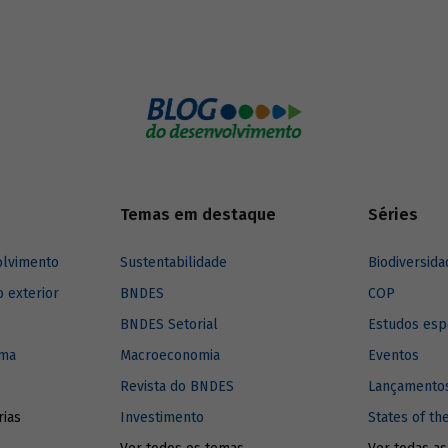
 como deveria se dar esse apoio?
sua economia não pode ser cons
fechada. No entanto, há uma rela
coeficiente de abertura e renda
p
na literatura de comércio que des
essa linha de raciocínio. Segundo
literatura, essa relação é cresce
a taxas decrescentes, o que signi
coeficiente de abertura comercia
(corrente de comércio sobre o PI
renda
per capita
aumentam conju
Temas em destaque
até um ponto em que maiores nív
Séries
renda
per capita
estão associado
menores patamares de coeficien
olvimento
Sustentabilidade
Biodiversida
abertura.
o exterior
BNDES
COP
BNDES Setorial
Estudos esp
ima
Macroeconomia
Eventos
Revista do BNDES
Lançamentos
rias
Investimento
States of th