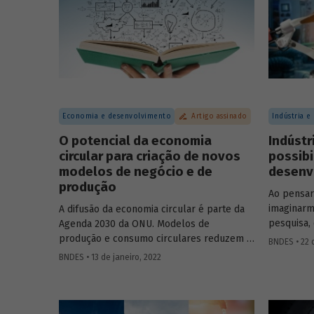
energétic
carbono
Economia e desenvolvimento
Artigo assinado
Indústria e
O potencial da economia
Indústr
circular para criação de novos
possibi
modelos de negócio e de
desenvo
produção
Ao pensa
imaginarm
A difusão da economia circular é parte da
pesquisa,
Agenda 2030 da ONU. Modelos de
entanto, 
produção e consumo circulares reduzem a
BNDES • 22 
do conhec
dependência em relação a recursos
BNDES • 13 de janeiro, 2022
pesquisas 
naturais não renováveis, auxiliando ainda na
economist
diminuição da degradação ambiental e da
relação da
produção de resíduos. Confira um resumo
destacand
do estudo produzido por analistas do