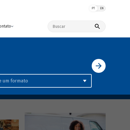
PT
EN
Buscar no site
ontato