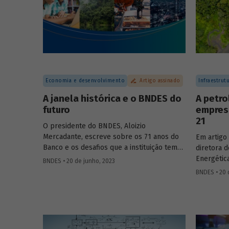
Economia e desenvolvimento
Artigo assinado
Infraestrut
A janela histórica e o BNDES do
A petro
futuro
empres
21
O presidente do BNDES, Aloizio
Mercadante, escreve sobre os 71 anos do
Em artigo 
Banco e os desafios que a instituição tem
diretora d
para os próximos anos, em artigo veiculado
Energétic
BNDES • 20 de junho, 2023
no jornal O Globo e publicado na íntegra
Luciana Co
BNDES • 20 
no Blog do Desenvolvimento.
Brasil em
futura de
"margem e
técnicas 
represent