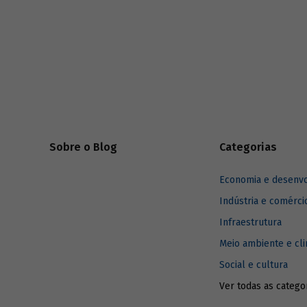
(acionistas) para todos os
stakeholders
positivo,
(partes interessadas). Entenda como foi a
evolução do investimento sustentável e
quais são os desafios para a disseminação
dos critérios ESG entre empresas e
investidores.
Sobre o Blog
Categorias
Economia e desenv
Indústria e comérci
Infraestrutura
Meio ambiente e cl
Social e cultura
Ver todas as catego