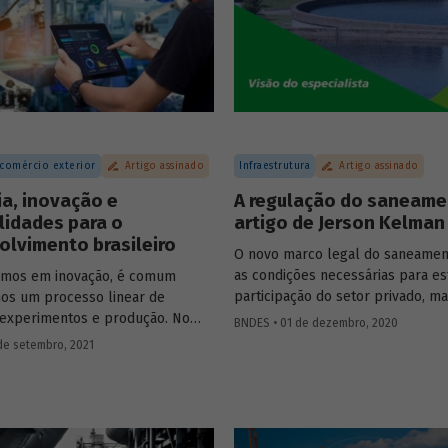
Essa, porém, é uma visão simplif
a para economia neutra em
nossa história. Saiba mais sobre 
.
pluralidade de ideias presente na
do BNDES em artigo da economis
assessora da Presidência do BND
Barros de Castro.
 comércio exterior
Artigo assinado
Infraestrutura
Artigo assinado
ia, inovação e
A regulação do saneam
lidades para o
artigo de Jerson Kelman
lvimento brasileiro
O novo marco legal do saneamen
as condições necessárias para es
rmos em inovação, é comum
participação do setor privado, ma
os um processo linear de
preciso estabelecer normas que
 experimentos e produção. No
BNDES • 01 de dezembro, 2020
a boa regulação dos serviços no 
o processo de inovação depende
de setembro, 2021
artigo para o Blog do Desenvolvi
imento acumulado em esforços,
especialista Jerson Kelman expli
e interações. Ana Cristina Costa,
atribuído à Agência Nacional de 
a do BNDES, trata neste artigo da
(ANA) e esclarece como ela pod
 inovação com a indústria,
influenciar na expansão dos inve
o oportunidades, estratégias e