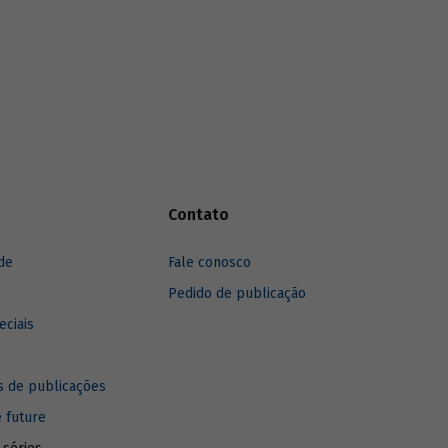
iderada
Apesar da importância do tema, o Brasil
ção entre
ainda tem muito a fazer para melhorar sua
er capita
capacidade inovativa.
mistifica
 a
nte, porém
fica que o
l
B) e a
ntamente
eis de
Contato
s a
te de
de
Fale conosco
Pedido de publicação
eciais
 de publicações
e future