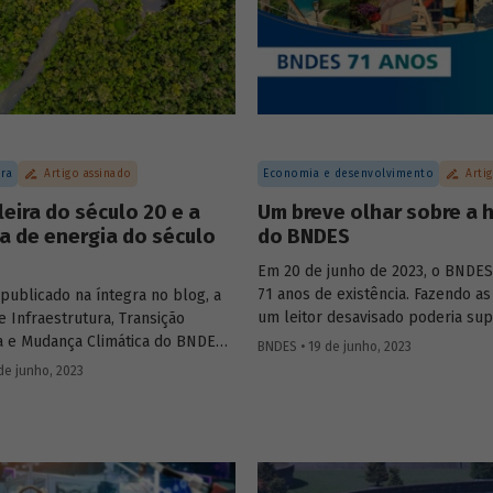
ura
Artigo assinado
Economia e desenvolvimento
Arti
leira do século 20 e a
Um breve olhar sobre a h
a de energia do século
do BNDES
Em 20 de junho de 2023, o BNDE
71 anos de existência. Fazendo as
publicado na íntegra no blog, a
um leitor desavisado poderia sup
e Infraestrutura, Transição
criação do BNDE em 1952 (o “S” só
a e Mudança Climática do BNDES,
BNDES • 19 de junho, 2023
trinta anos depois) estaria associ
sta, discute se faz sentido o
de junho, 2023
políticas nacionalistas. Essas polí
 2023 pesquisar a exploração
seriam características do segun
 petróleo na região da chamada
Vargas (1951-1954), que também 
quatorial", abordando questões
criação da Petrobras em 1953, p
a serem detalhadas e o que isso
máximo da campanha “o petróleo
a no contexto de transição