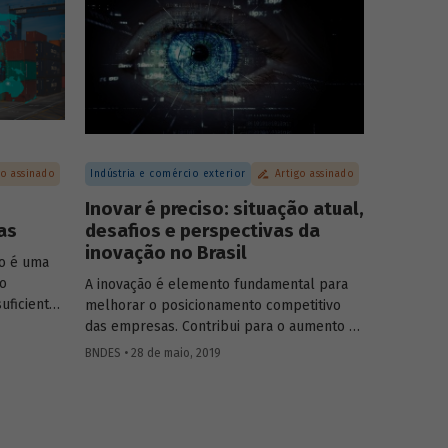
rviços.
busca ampliar a troca de conhecimentos e
promover a discussão sobre os principais
temas relacionados ao desenvolvimento
brasileiro.
go assinado
Indústria e comércio exterior
Artigo assinado
Inovar é preciso: situação atual,
as
desafios e perspectivas da
inovação no Brasil
ão é uma
do
A inovação é elemento fundamental para
uficiente
melhorar o posicionamento competitivo
rtações e
das empresas. Contribui para o aumento da
bruto
eficiência na produção, geração de novos
BNDES • 28 de maio, 2019
sas
produtos e criação de empregos
l tem a
qualificados, tornando assim as empresas
os Unidos
mais competitivas e gerando valor
erno, logo
econômico e social para a economia.