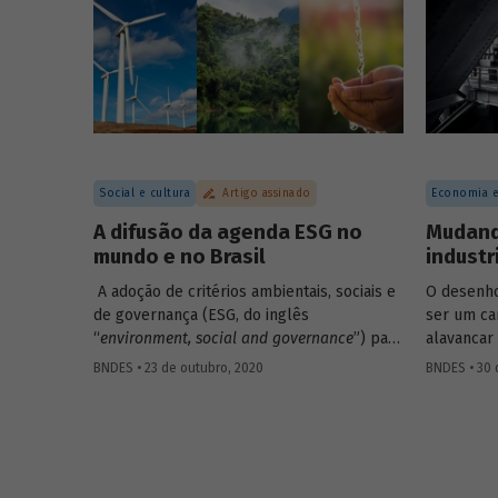
possibili
BNDES, que é parte de publicação sobre
economia circular a ser lançada em
fevereiro.
Social e cultura
Artigo assinado
Economia e
A difusão da agenda ESG no
Mudando
mundo e no Brasil
industr
A adoção de critérios ambientais, sociais e
O desenho 
de governança (ESG, do inglês
ser um ca
“
environment, social and governance
”) para
alavancar
a avaliação de empresas e investimentos
mas evidê
BNDES • 23 de outubro, 2020
BNDES • 30 
parece estar definitivamente incorporada
mais caso
na pauta das gestoras e bancos brasileiros.
nesse tipo
A introdução de critérios ESG nas decisões
coloca em
de investimento pode ser entendida como
fato, inte
uma ampliação do foco em
shareholders
um segmen