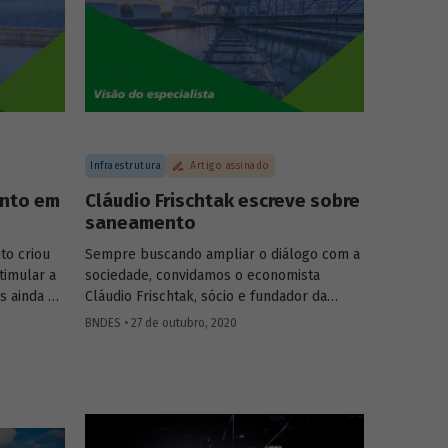
icada da
tema e aponta possíveis efeitos positivos
a
decorrentes da digitalização financeira,
 história
com atenção especial à participação das
ta e
mulheres.
ES Lavinia
Infraestrutura
Artigo assinado
ento em
Cláudio Frischtak escreve sobre
saneamento
to criou
Sempre buscando ampliar o diálogo com a
timular a
sociedade, convidamos o economista
s ainda é
Cláudio Frischtak, sócio e fundador da
 garantam
Inter.B Consultoria e diretor nacional do
BNDES • 27 de outubro, 2020
país. Em
International Growth Center (LSE), para
mento, o
compartilhar conosco sua visão sobre as
ca o papel
oportunidades e desafios para ampliar os
Aguas
investimentos em saneamento no Brasil. A
e
publicação é a primeira de uma série de
stimentos
textos com especialistas convidados, que