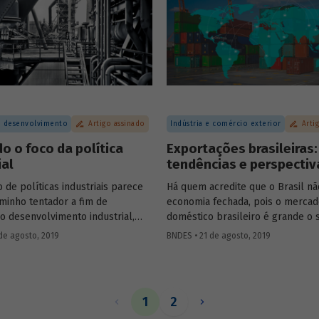
e do acesso da população aos se
dades de fomento ao tema.
 desenvolvimento
Artigo assinado
Indústria e comércio exterior
Arti
 o foco da política
Exportações brasileiras:
ial
tendências e perspectiv
de políticas industriais parece
Há quem acredite que o Brasil n
minho tentador a fim de
economia fechada, pois o merca
 o desenvolvimento industrial,
doméstico brasileiro é grande o s
ncias empíricas mostram que há
para que a participação das expo
de agosto, 2019
BNDES • 21 de agosto, 2019
s de fracasso do que de sucesso
importações no produto interno 
 de prática. Essa constatação
(PIB) seja diminuta. Em geral, es
 dúvida se governos devem, de
pessoas argumentam que o Brasi
rvir para o desenvolvimento de
mesma participação que os Estad
1
2
to da economia. E, em caso
da América (EUA) no mercado ext