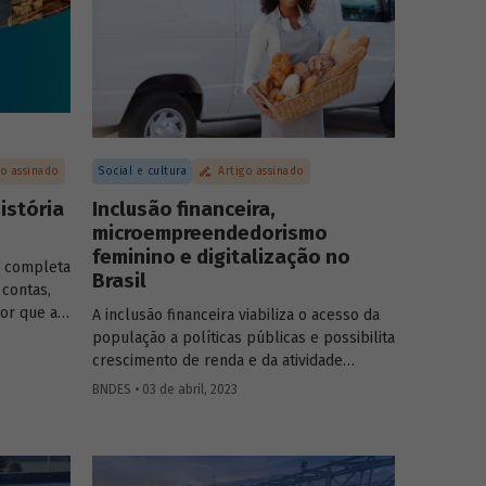
go assinado
Social e cultura
Artigo assinado
istória
Inclusão financeira,
microempreendedorismo
feminino e digitalização no
S completa
Brasil
 contas,
or que a
A inclusão financeira viabiliza o acesso da
 viria
população a políticas públicas e possibilita
ada às
crescimento de renda e da atividade
ticas
econômica. No entanto, o acesso a serviços
BNDES • 03 de abril, 2023
do Governo
financeiros no Brasil enfrenta gargalos e
levaram à
reflete desigualdades presentes na
onto
sociedade. Este artigo, assinado por Helena
 é nosso”.
Tenório, faz um breve diagnóstico desse