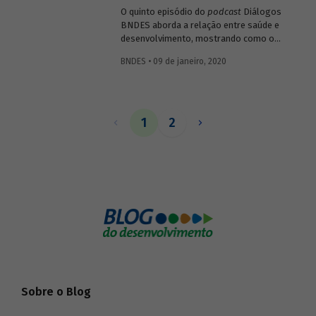
O quinto episódio do
podcast
Diálogos
BNDES aborda a relação entre saúde e
desenvolvimento, mostrando como o
setor impacta diretamente o bem-estar e
BNDES • 09 de janeiro, 2020
a capacidade produtiva da população, mas
também como pode gerar resultados
positivos para a economia ao estimular
atividades ligadas a pesquisa, inovação e
tecnologia.
1
2
Sobre o Blog