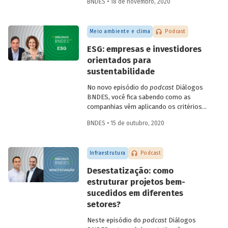
BNDES • 18 de novembro, 2020
Infraestrutura, Concessões e PPPs do
BNDES, Fábio Abrahão, explicam o que é
infraestrutura sustentável e conversam
Meio ambiente e clima
Podcast
sobre como os investimentos nessa área
podem impulsionar a recuperação
ESG: empresas e investidores
econômica no Brasil, criando empregos e
orientados para
melhorando a qualidade de vida da
sustentabilidade
população.
No novo episódio do
podcast
Diálogos
BNDES, você fica sabendo como as
companhias vêm aplicando os critérios
ESG – do inglês
environmental, social
BNDES • 15 de outubro, 2020
and governance
- para adaptar seus
negócios a um mercado global cada vez
mais preocupado com sustentabilidade.
Infraestrutura
Podcast
Confira o bate-papo entre Sonia Favaretto
(SDG Pioneer pelo Pacto Global da ONU)
Desestatização: como
e Julio Leite (superintendente do BNDES).
estruturar projetos bem-
sucedidos em diferentes
setores?
Neste episódio do
podcast
Diálogos