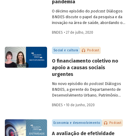
campos como a terapia celular e a terapia
pandemia
gênica. Entenda como se deu a estratégia
O décimo episódio do
podcast
Diálogos
de incorporação da biotecnologia pelo
BNDES discute o papel da pesquisa e da
setor farmacêutico no Brasil.
inovação na área de saúde, abordando os
avanços mais recentes no combate à
BNDES • 27 de julho, 2020
Covid-19. Na conversa, a gerente setorial
do Departamento do Complexo Industrial
e de Serviços de Saúde do BNDES, Carla
Social e cultura
Podcast
Reis, e a professora da Coppe-UFRJ e
coordenadora do Laboratório de
O financiamento coletivo no
Engenharia de Cultivos Celulares (LECC),
apoio a causas sociais
Leda Castilho, falam das parcerias
urgentes
brasileiras para testagem e produção de
vacinas contra o novo coronavírus, e
No novo episódio do
podcast
Diálogos
sobre o teste de diagnóstico
BNDES, a gerente do Departamento de
desenvolvido pela UFRJ, que deve
Desenvolvimento Urbano, Patrimônio
contribuir para identificar com maior
Histórico e Turismo do BNDES Patricia
precisão e menor custo os casos da
BNDES • 10 de junho, 2020
Zendron e a co-fundadora da Benfeitoria
doença.
Tati Leite conversam sobre a difusão do
matchfunding
(que agrega a participação
Economia e desenvolvimento
Podcast
de um doador institucional ao
crowdfunding
) no contexto do combate à
A avaliação de efetividade
pandemia e sobre suas possibilidades