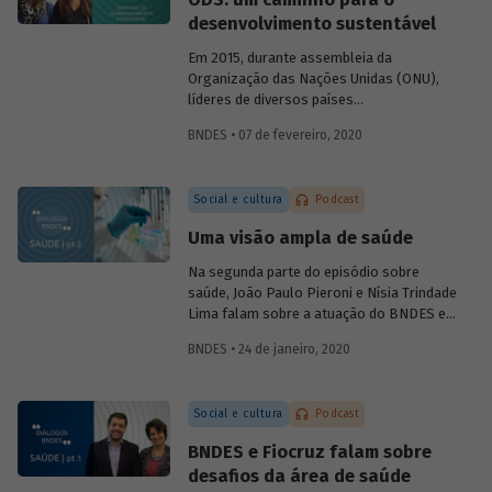
foram alcançadas e, se necessário,
desenvolvimento sustentável
corrigir rumos.
Em 2015, durante assembleia da
Organização das Nações Unidas (ONU),
líderes de diversos países
comprometeram-se com uma ação
BNDES • 07 de fevereiro, 2020
comum em prol do desenvolvimento
sustentável, consolidada na Agenda 2030
e em 17 Objetivos de Desenvolvimento
Social e cultura
Podcast
Sustentável, os ODS. No sexto episódio
do podcast
Diálogos BNDES
, Marta
Uma visão ampla de saúde
Bandeira de Freitas (BNDES) e Tatiana
Araújo (CEBDS) falam sobre importância
Na segunda parte do episódio sobre
dessa agenda para enfrentar os principais
saúde, João Paulo Pieroni e Nísia Trindade
desafios relacionados ao
Lima falam sobre a atuação do BNDES e
desenvolvimento mundial.
da Fiocruz no setor, explicando como as
BNDES • 24 de janeiro, 2020
instituições contribuem para a
sustentabilidade do Sistema Único de
Saúde (SUS) e para o desenvolvimento do
Social e cultura
Podcast
chamado complexo industrial e de
serviços da saúde.
BNDES e Fiocruz falam sobre
desafios da área de saúde