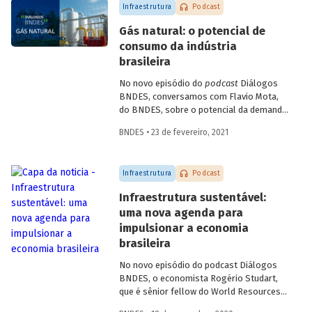
Infraestrutura
Podcast
Gás natural: o potencial de
consumo da indústria
brasileira
No novo episódio do
podcast
Diálogos
BNDES, conversamos com Flavio Mota,
do BNDES, sobre o potencial da demanda
industrial brasileira por gás natural. A
BNDES • 23 de fevereiro, 2021
conversa passa pela indústria química,
com participação de Fátima Giovanna,
diretora de Economia e Estatística da
Infraestrutura
Podcast
Abiquim, e pela siderurgia, com
participação de José Carlos D’Abreu,
Infraestrutura sustentável:
conselheiro da ABM e professor emérito
uma nova agenda para
da PUC-Rio e do IME, e Marco Polo de
impulsionar a economia
Mello Lopes, presidente-executivo do
Instituto Aço Brasil.
brasileira
No novo episódio do podcast Diálogos
BNDES, o economista Rogério Studart,
que é sênior fellow do World Resources
Institute (WRI), e o Diretor de