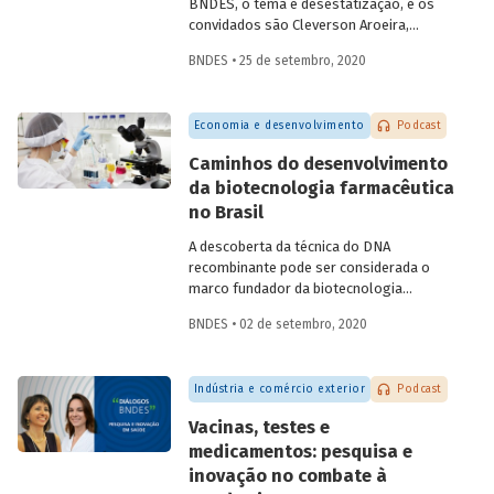
BNDES, o tema é desestatização, e os
convidados são Cleverson Aroeira,
superintendente da Área de Estruturação
BNDES • 25 de setembro, 2020
de Parcerias de Investimento do BNDES, e
Fernando Camacho,
investment officer
da
International Finance Corporation (IFC),
Economia e desenvolvimento
Podcast
do Grupo Banco Mundial. Na conversa,
eles falam sobre as diferentes
Caminhos do desenvolvimento
modalidades de desestatização, os
da biotecnologia farmacêutica
modelos de regulação e contrato, o
no Brasil
processo de estruturação de projetos e
os setores com mais potencial para os
A descoberta da técnica do DNA
investimentos e parcerias com o setor
recombinante pode ser considerada o
privado.
marco fundador da biotecnologia
moderna, permitindo criar células
BNDES • 02 de setembro, 2020
capazes de produzir novas proteínas ou
proteínas já encontradas na natureza, em
larga escala. Na área de saúde, a
Indústria e comércio exterior
Podcast
biotecnologia avançou em atividades
como o desenvolvimento de
Vacinas, testes e
medicamentos e vacinas, de reagentes
medicamentos: pesquisa e
para diagnóstico e de materiais médicos
inovação no combate à
e odontológicos, assim como em novos