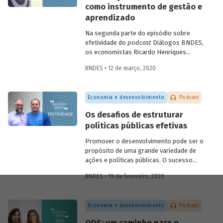
como instrumento de gestão e
futuras.
aprendizado
Na segunda parte do episódio sobre
efetividade do
podcast
Diálogos BNDES,
os economistas Ricardo Henriques
(Instituto Unibanco) e Victor Pina
BNDES • 12 de março, 2020
(BNDES) conversam sobre a importância
de estruturar as políticas com base em
evidências, de desenvolver projetos-
Economia e desenvolvimento
Podcast
piloto para depois dar escala às ações e
de usar as avaliações como insumo para
Os desafios de estruturar
rever ou ajustar as iniciativas. Eles
políticas públicas efetivas
discutem ainda quais são as tendências
do tema para os próximos anos.
Promover o desenvolvimento pode ser o
propósito de uma grande variedade de
ações e políticas públicas. O sucesso
dessas ações, no entanto, não é trivial.
BNDES • 19 de fevereiro, 2020
Alcançar o(s) objetivo(s) almejado(s)
pelas políticas públicas passa por definir
claramente os resultados pretendidos e
Economia e desenvolvimento
Podcast
monitorar e avaliar um conjunto de
indicadores que permita dizer se eles
ODS: um caminho para o