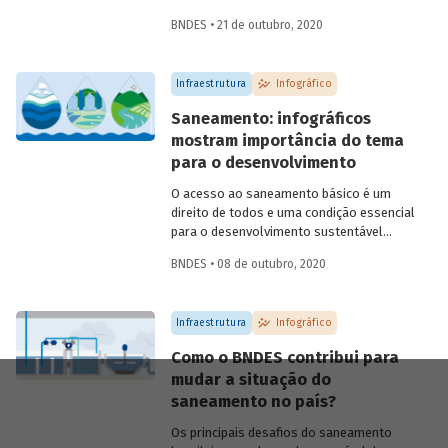
marco legal do setor (Lei 14.026/2020),
BNDES • 21 de outubro, 2020
aprovado este ano, e sobre a contribuição
do BNDES para ampliar o acesso e
melhorar a qualidades dos serviços no
Infraestrutura
Infográfico
país.
Saneamento: infográficos
mostram importância do tema
para o desenvolvimento
O acesso ao saneamento básico é um
direito de todos e uma condição essencial
para o desenvolvimento sustentável
brasileiro. Para que você entenda a
BNDES • 08 de outubro, 2020
importância do tema, preparamos uma
série de infográficos sobre saneamento,
abordando conceitos, situação atual do
Infraestrutura
Infográfico
país, impactos para população e meio
ambiente, e o caminho para
Como o BNDES contribui para
universalização dos serviços.
mudar a situação do
saneamento no país?
Os principais desafios do saneamento