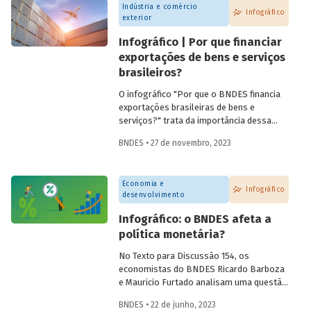
Indústria e comércio
Infográfico
exterior
Infográfico | Por que financiar
exportações de bens e serviços
brasileiros?
O infográfico "Por que o BNDES financia
exportações brasileiras de bens e
serviços?" trata da importância dessa
atividade, explica por que países contam
BNDES • 27 de novembro, 2023
com sistemas públicos de apoio à
exportação e apresenta dados e fatos
sobre a atuação do Banco.
Economia e
Infográfico
desenvolvimento
Infográfico: o BNDES afeta a
política monetária?
No Texto para Discussão 154, os
economistas do BNDES Ricardo Barboza
e Mauricio Furtado analisam uma questão
recorrente no debate público: o possível
BNDES • 22 de junho, 2023
impacto da atuação do BNDES sobre a