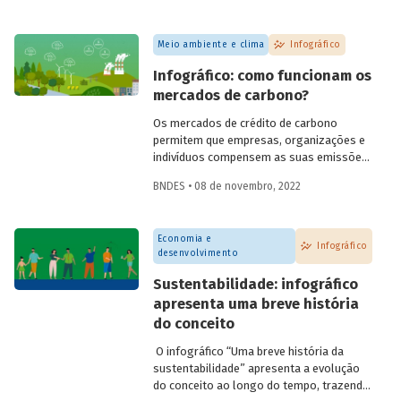
taxa de juro neutra e a potência da política
monetária.
Meio ambiente e clima
Infográfico
Infográfico: como funcionam os
mercados de carbono?
Os mercados de crédito de carbono
permitem que empresas, organizações e
indivíduos compensem as suas emissões
de gases de efeito estufa (GEE) a partir
BNDES • 08 de novembro, 2022
da aquisição de créditos gerados por
projetos de redução de emissões e/ou de
captura de carbono. A ideia por trás deles
Economia e
é transferir o custo social das emissões
Infográfico
desenvolvimento
para os agentes emissores, ajudando a
conter o aquecimento global e as
Sustentabilidade: infográfico
mudanças climáticas.
apresenta uma breve história
do conceito
O infográfico “Uma breve história da
sustentabilidade” apresenta a evolução
do conceito ao longo do tempo, trazendo