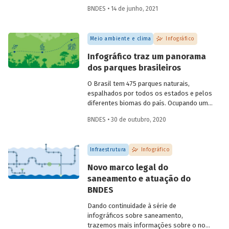
reproduzir o ciclo natural da floresta,
BNDES • 14 de junho, 2021
mantendo-a em pé e contribuindo para a
manutenção de sua biodiversidade,
produtividade, capacidade de regeneração
Meio ambiente e clima
Infográfico
e demais funções ecológicas, econômicas
e sociais. Confira o infográfico que
Infográfico traz um panorama
preparamos para explicar como isso
dos parques brasileiros
funciona.
O Brasil tem 475 parques naturais,
espalhados por todos os estados e pelos
diferentes biomas do país. Ocupando uma
área total de 364 mil km², esses parques
BNDES • 30 de outubro, 2020
são unidades de conservação destinadas
à preservação de ecossistemas naturais
de grande relevância ecológica e beleza
Infraestrutura
Infográfico
cênica. Preparamos um infográfico para
você conhecer as principais
Novo marco legal do
características dos parques brasileiros e
saneamento e atuação do
entender como eles podem contribuir
BNDES
para conciliar preservação ambiental e
estímulo ao turismo.
Dando continuidade à série de
infográficos sobre saneamento,
trazemos mais informações sobre o novo