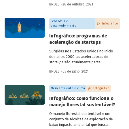
informações sobre os principais marcos
BNDES • 26 de outubro, 2021
no esforço global em prol do
desenvolvimento sustentável.
Economia e
Infográfico
desenvolvimento
Infográfico: programas de
aceleração de startups
Surgidas nos Estados Unidos no início
dos anos 2000, as aceleradoras de
startups
são atualmente parte
importante do ecossistema de
BNDES • 05 de julho, 2021
empreendedorismo. Com diferentes
metodologias e focos de atuação, os
programas de aceleração contribuem
Meio ambiente e clima
Infográfico
para ajudar
startups
e empreendedores,
em diferentes estágios de
Infográfico: como funciona o
desenvolvimento, a construir e consolidar
manejo florestal sustentável?
seus negócios. Entenda tudo sobre como
eles funcionam no infográfico que
O manejo florestal sustentável é um
preparamos.
conjunto de técnicas de exploração de
baixo impacto ambiental que busca