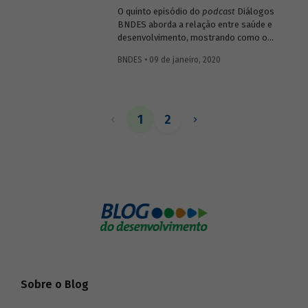
O quinto episódio do
podcast
Diálogos
BNDES aborda a relação entre saúde e
desenvolvimento, mostrando como o
setor impacta diretamente o bem-estar e
BNDES • 09 de janeiro, 2020
a capacidade produtiva da população, mas
também como pode gerar resultados
positivos para a economia ao estimular
atividades ligadas a pesquisa, inovação e
tecnologia.
1
2
Sobre o Blog