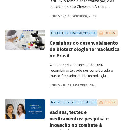
BNDES, o tema é desestatização, e os
convidados são Cleverson Aroeira,
superintendente da Área de Estruturação
BNDES • 25 de setembro, 2020
de Parcerias de Investimento do BNDES, e
Fernando Camacho,
investment officer
da
International Finance Corporation (IFC),
Economia e desenvolvimento
Podcast
do Grupo Banco Mundial. Na conversa,
eles falam sobre as diferentes
Caminhos do desenvolvimento
modalidades de desestatização, os
da biotecnologia farmacêutica
modelos de regulação e contrato, o
no Brasil
processo de estruturação de projetos e
os setores com mais potencial para os
A descoberta da técnica do DNA
investimentos e parcerias com o setor
recombinante pode ser considerada o
privado.
marco fundador da biotecnologia
moderna, permitindo criar células
BNDES • 02 de setembro, 2020
capazes de produzir novas proteínas ou
proteínas já encontradas na natureza, em
larga escala. Na área de saúde, a
Indústria e comércio exterior
Podcast
biotecnologia avançou em atividades
como o desenvolvimento de
Vacinas, testes e
medicamentos e vacinas, de reagentes
medicamentos: pesquisa e
para diagnóstico e de materiais médicos
inovação no combate à
e odontológicos, assim como em novos