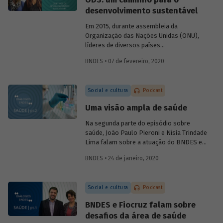
foram alcançadas e, se necessário,
desenvolvimento sustentável
corrigir rumos.
Em 2015, durante assembleia da
Organização das Nações Unidas (ONU),
líderes de diversos países
comprometeram-se com uma ação
BNDES • 07 de fevereiro, 2020
comum em prol do desenvolvimento
sustentável, consolidada na Agenda 2030
e em 17 Objetivos de Desenvolvimento
Social e cultura
Podcast
Sustentável, os ODS. No sexto episódio
do podcast
Diálogos BNDES
, Marta
Uma visão ampla de saúde
Bandeira de Freitas (BNDES) e Tatiana
Araújo (CEBDS) falam sobre importância
Na segunda parte do episódio sobre
dessa agenda para enfrentar os principais
saúde, João Paulo Pieroni e Nísia Trindade
desafios relacionados ao
Lima falam sobre a atuação do BNDES e
desenvolvimento mundial.
da Fiocruz no setor, explicando como as
BNDES • 24 de janeiro, 2020
instituições contribuem para a
sustentabilidade do Sistema Único de
Saúde (SUS) e para o desenvolvimento do
Social e cultura
Podcast
chamado complexo industrial e de
serviços da saúde.
BNDES e Fiocruz falam sobre
desafios da área de saúde