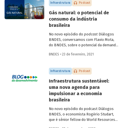
Infraestrutura
Podcast
Gás natural: o potencial de
consumo da indústria
brasileira
No novo episódio do
podcast
Diálogos
BNDES, conversamos com Flavio Mota,
do BNDES, sobre o potencial da demanda
industrial brasileira por gás natural. A
BNDES • 23 de fevereiro, 2021
conversa passa pela indústria química,
com participação de Fátima Giovanna,
diretora de Economia e Estatística da
Infraestrutura
Podcast
Abiquim, e pela siderurgia, com
participação de José Carlos D’Abreu,
Infraestrutura sustentável:
conselheiro da ABM e professor emérito
uma nova agenda para
da PUC-Rio e do IME, e Marco Polo de
impulsionar a economia
Mello Lopes, presidente-executivo do
Instituto Aço Brasil.
brasileira
No novo episódio do podcast Diálogos
BNDES, o economista Rogério Studart,
que é sênior fellow do World Resources
Institute (WRI), e o Diretor de