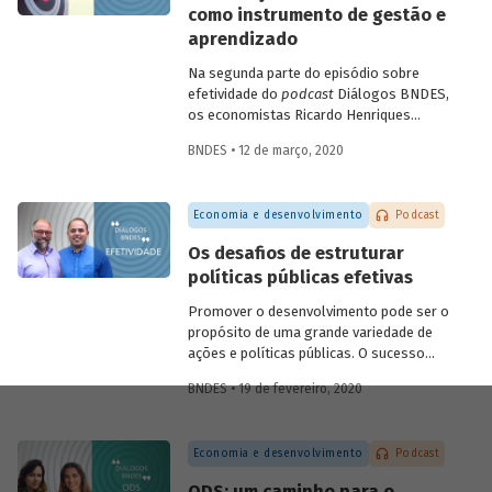
como instrumento de gestão e
futuras.
aprendizado
Na segunda parte do episódio sobre
efetividade do
podcast
Diálogos BNDES,
os economistas Ricardo Henriques
(Instituto Unibanco) e Victor Pina
BNDES • 12 de março, 2020
(BNDES) conversam sobre a importância
de estruturar as políticas com base em
evidências, de desenvolver projetos-
Economia e desenvolvimento
Podcast
piloto para depois dar escala às ações e
de usar as avaliações como insumo para
Os desafios de estruturar
rever ou ajustar as iniciativas. Eles
políticas públicas efetivas
discutem ainda quais são as tendências
do tema para os próximos anos.
Promover o desenvolvimento pode ser o
propósito de uma grande variedade de
ações e políticas públicas. O sucesso
dessas ações, no entanto, não é trivial.
BNDES • 19 de fevereiro, 2020
Alcançar o(s) objetivo(s) almejado(s)
pelas políticas públicas passa por definir
claramente os resultados pretendidos e
Economia e desenvolvimento
Podcast
monitorar e avaliar um conjunto de
indicadores que permita dizer se eles
ODS: um caminho para o