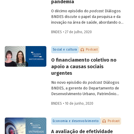
campos como a terapia celular e a terapia
pandemia
gênica. Entenda como se deu a estratégia
O décimo episódio do
podcast
Diálogos
de incorporação da biotecnologia pelo
BNDES discute o papel da pesquisa e da
setor farmacêutico no Brasil.
inovação na área de saúde, abordando os
avanços mais recentes no combate à
BNDES • 27 de julho, 2020
Covid-19. Na conversa, a gerente setorial
do Departamento do Complexo Industrial
e de Serviços de Saúde do BNDES, Carla
Social e cultura
Podcast
Reis, e a professora da Coppe-UFRJ e
coordenadora do Laboratório de
O financiamento coletivo no
Engenharia de Cultivos Celulares (LECC),
apoio a causas sociais
Leda Castilho, falam das parcerias
urgentes
brasileiras para testagem e produção de
vacinas contra o novo coronavírus, e
No novo episódio do
podcast
Diálogos
sobre o teste de diagnóstico
BNDES, a gerente do Departamento de
desenvolvido pela UFRJ, que deve
Desenvolvimento Urbano, Patrimônio
contribuir para identificar com maior
Histórico e Turismo do BNDES Patricia
precisão e menor custo os casos da
BNDES • 10 de junho, 2020
Zendron e a co-fundadora da Benfeitoria
doença.
Tati Leite conversam sobre a difusão do
matchfunding
(que agrega a participação
Economia e desenvolvimento
Podcast
de um doador institucional ao
crowdfunding
) no contexto do combate à
A avaliação de efetividade
pandemia e sobre suas possibilidades