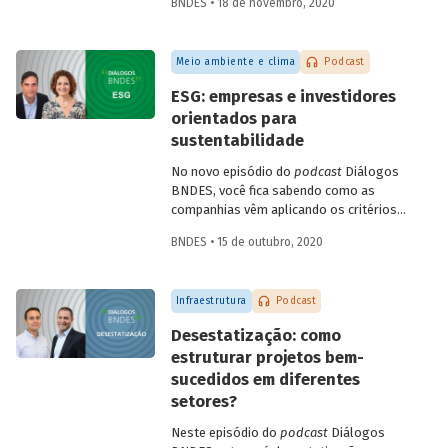
BNDES • 18 de novembro, 2020
Infraestrutura, Concessões e PPPs do
BNDES, Fábio Abrahão, explicam o que é
infraestrutura sustentável e conversam
Meio ambiente e clima
Podcast
sobre como os investimentos nessa área
podem impulsionar a recuperação
ESG: empresas e investidores
econômica no Brasil, criando empregos e
orientados para
melhorando a qualidade de vida da
sustentabilidade
população.
No novo episódio do
podcast
Diálogos
BNDES, você fica sabendo como as
companhias vêm aplicando os critérios
ESG – do inglês
environmental, social
BNDES • 15 de outubro, 2020
and governance
- para adaptar seus
negócios a um mercado global cada vez
mais preocupado com sustentabilidade.
Infraestrutura
Podcast
Confira o bate-papo entre Sonia Favaretto
(SDG Pioneer pelo Pacto Global da ONU)
Desestatização: como
e Julio Leite (superintendente do BNDES).
estruturar projetos bem-
sucedidos em diferentes
setores?
Neste episódio do
podcast
Diálogos