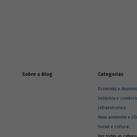
construçã
estaduais.
Sobre o Blog
Categorias
Economia e desenv
Indústria e comérci
Infraestrutura
Meio ambiente e cl
Social e cultura
Ver todas as catego