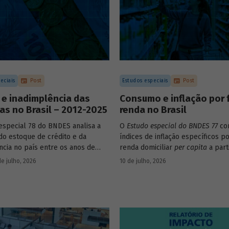
eciais
Post
Estudos especiais
Post
 e inadimplência das
Consumo e inflação por 
s no Brasil – 2012-2025
renda no Brasil
especial 78 do BNDES analisa a
O
Estudo especial do BNDES 77
con
do estoque de crédito e da
índices de inflação específicos po
ncia no país entre os anos de
renda domiciliar
per capita
a part
25, explorando dois recortes
estruturas de consumo da POF 2
de julho, 2026
10 de julho, 2026
s complementares: o porte da
associadas às variações de preço
 o setor de atividade econômica.
itens que compõem o IPCA. Empr
os microdados da Pnad Contínua 
analisar a evolução da renda dos
durante o período.