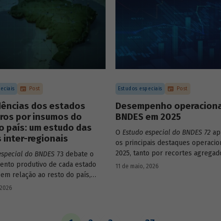
eciais
Post
Estudos especiais
Post
ências dos estados
Desempenho operaciona
iros por insumos do
BNDES em 2025
o país: um estudo das
O
Estudo especial do BNDES 72
ap
 inter-regionais
os principais destaques operacio
2025, tanto por recortes agregad
especial do BNDES
73 debate o
em relação a atuações mais espec
nto produtivo de cada estado
11 de maio, 2026
Banco.
 em relação ao resto do país,
o seu nível de dependência e
 2026
estímulo a um estado ou setor
 pode gerar de demanda para os
ara isso usa uma metodologia de