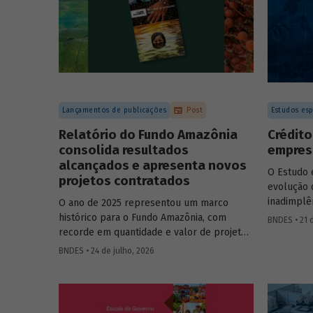
Lançamentos de publicações
Post
Estudos esp
Relatório do Fundo Amazônia
Crédito
consolida resultados
empresa
alcançados e apresenta novos
O Estudo 
projetos contratados
evolução 
inadimplê
O ano de 2025 representou um marco
2012 e 20
histórico para o Fundo Amazônia, com
BNDES • 21 
analítico
recorde em quantidade e valor de projetos
empresa e
aprovados, assim como em desembolsos:
BNDES • 24 de julho, 2026
foram 22 operações aprovadas, no valor
total de R$ 2,2 bilhões, além de R$ 387
milhões desembolsados. Ainda no período,
foram contratados 25 novos projetos.