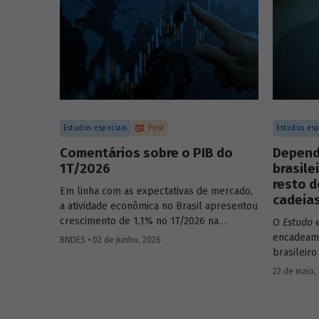
Estudos especiais
Post
Estudos esp
Comentários sobre o PIB do
Depend
1T/2026
brasile
resto d
Em linha com as expectativas de mercado,
cadeias
a atividade econômica no Brasil apresentou
crescimento de 1,1% no 1T/2026 na
O
Estudo 
comparação com o trimestre
encadeame
BNDES • 02 de junho, 2026
imediatamente anterior, na série ajustada
brasileiro
sazonalmente. Confira uma análise
analisand
22 de maio,
detalhada e uma previsão para os
quanto o 
próximos meses no
Estudo especial do
econômico
BNDES 74.
demais. P