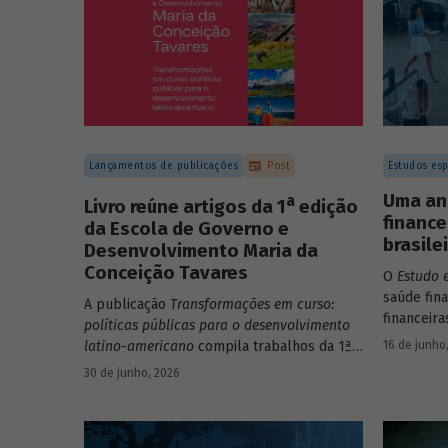
Lançamentos de publicações
Post
Estudos esp
Uma an
a
Livro reúne artigos da 1
edição
finance
da Escola de Governo e
brasile
Desenvolvimento Maria da
Conceição Tavares
O
Estudo 
saúde fin
A publicação
Transformações em curso:
financeira
políticas públicas para o desenvolvimento
apresenta
16 de junho
latino-americano
compila trabalhos da 1ª
valores. 
edição da Escola de Governo e
30 de junho, 2026
de 265 em
Desenvolvimento Maria da Conceição
finanças 
Tavares.
dimensões:
endividam