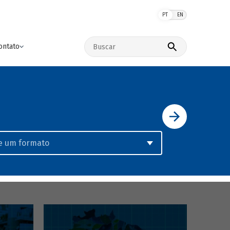
PT
EN
Buscar no site
ontato