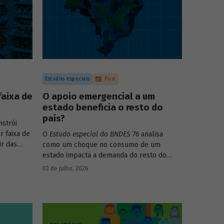
Estudos especiais
Post
faixa de
O apoio emergencial a um
estado beneficia o resto do
país?
strói
r faixa de
O
Estudo especial do BNDES 76
analisa
ir das
como um choque no consumo de um
017-2018
estado impacta a demanda do resto do
s dos
país, usando como exemplo o caso do Rio
03 de julho, 2026
ega ainda
Grande do Sul.
para
 decis