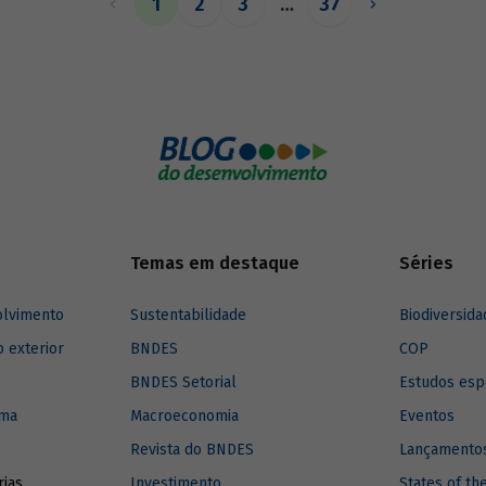
1
2
3
…
37
o de matrizes de insumo-produto
Temas em destaque
Séries
olvimento
Sustentabilidade
Biodiversida
o exterior
BNDES
COP
BNDES Setorial
Estudos esp
ima
Macroeconomia
Eventos
Revista do BNDES
Lançamentos
rias
Investimento
States of th