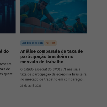
forma consistente e sólida, mesmo diante
de cenários desafiadores.
Estudos especiais
Post
l do
Análise comparada da taxa de
participação brasileira no
mercado de trabalho
resenta
nais de
O
Estudo especial do BNDES 71
analisa a
os quanto
taxa de participação da economia brasileira
íficas do
no mercado de trabalho em comparação
com uma amostra de 15 países de
28 de abril, 2026
diferentes continentes e estruturas etárias
e econômicas distintas.