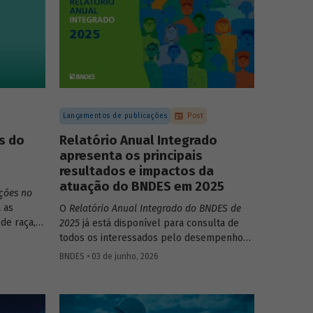
Lançamentos de publicações
Post
s do
Relatório Anual Integrado
apresenta os principais
resultados e impactos da
atuação do BNDES em 2025
ções no
 as
O
Relatório Anual Integrado do BNDES de
de raça,
2025
já está disponível para consulta de
todos os interessados pelo desempenho
 no
do Banco, bem como por sua prestação de
BNDES • 03 de junho, 2026
to do
contas. O documento apresenta as ações
realizadas, os principais resultados, os
impactos de sua atuação no ano, e mostra
como o BNDES permanece crescendo de