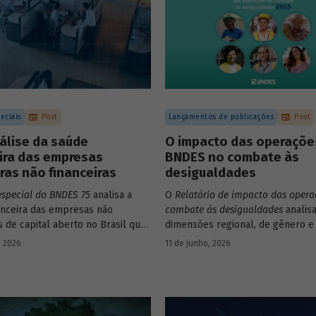
eciais
Post
Lançamentos de publicações
Post
álise da saúde
O impacto das operaçõe
ira das empresas
BNDES no combate às
iras não financeiras
desigualdades
especial do BNDES 75
analisa a
O
Relatório de impacto das opera
anceira das empresas não
combate às desigualdades
analisa
s de capital aberto no Brasil que
dimensões regional, de gênero e 
ram negociação em bolsa de
que contribuem para a elevada
, 2026
11 de junho, 2026
Para isso, parte de uma amostra
desigualdade de renda no Brasil,
presas – excluindo-se o setor de
contexto das operações de crédi
e seguros – e de quatro
BNDES.
 lucratividade, solvência,
ento e alavancagem.