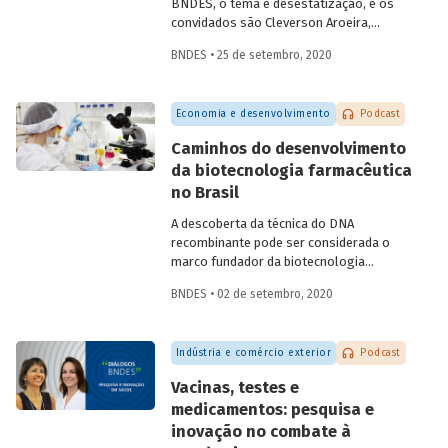
BNDES, o tema é desestatização, e os
convidados são Cleverson Aroeira,
superintendente da Área de Estruturação
BNDES • 25 de setembro, 2020
de Parcerias de Investimento do BNDES, e
Fernando Camacho,
investment officer
da
International Finance Corporation (IFC),
Economia e desenvolvimento
Podcast
do Grupo Banco Mundial. Na conversa,
eles falam sobre as diferentes
Caminhos do desenvolvimento
modalidades de desestatização, os
da biotecnologia farmacêutica
modelos de regulação e contrato, o
no Brasil
processo de estruturação de projetos e
os setores com mais potencial para os
A descoberta da técnica do DNA
investimentos e parcerias com o setor
recombinante pode ser considerada o
privado.
marco fundador da biotecnologia
moderna, permitindo criar células
BNDES • 02 de setembro, 2020
capazes de produzir novas proteínas ou
proteínas já encontradas na natureza, em
larga escala. Na área de saúde, a
Indústria e comércio exterior
Podcast
biotecnologia avançou em atividades
como o desenvolvimento de
Vacinas, testes e
medicamentos e vacinas, de reagentes
medicamentos: pesquisa e
para diagnóstico e de materiais médicos
inovação no combate à
e odontológicos, assim como em novos