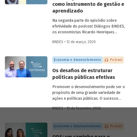
como instrumento de gestão e
futuras.
aprendizado
Na segunda parte do episódio sobre
efetividade do
podcast
Diálogos BNDES,
os economistas Ricardo Henriques
(Instituto Unibanco) e Victor Pina
BNDES • 12 de março, 2020
(BNDES) conversam sobre a importância
de estruturar as políticas com base em
evidências, de desenvolver projetos-
Economia e desenvolvimento
Podcast
piloto para depois dar escala às ações e
de usar as avaliações como insumo para
Os desafios de estruturar
rever ou ajustar as iniciativas. Eles
políticas públicas efetivas
discutem ainda quais são as tendências
do tema para os próximos anos.
Promover o desenvolvimento pode ser o
propósito de uma grande variedade de
ações e políticas públicas. O sucesso
dessas ações, no entanto, não é trivial.
BNDES • 19 de fevereiro, 2020
Alcançar o(s) objetivo(s) almejado(s)
pelas políticas públicas passa por definir
claramente os resultados pretendidos e
Economia e desenvolvimento
Podcast
monitorar e avaliar um conjunto de
indicadores que permita dizer se eles
ODS: um caminho para o