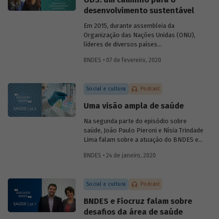
foram alcançadas e, se necessário,
desenvolvimento sustentável
corrigir rumos.
Em 2015, durante assembleia da
Organização das Nações Unidas (ONU),
líderes de diversos países
comprometeram-se com uma ação
BNDES • 07 de fevereiro, 2020
comum em prol do desenvolvimento
sustentável, consolidada na Agenda 2030
e em 17 Objetivos de Desenvolvimento
Social e cultura
Podcast
Sustentável, os ODS. No sexto episódio
do podcast
Diálogos BNDES
, Marta
Uma visão ampla de saúde
Bandeira de Freitas (BNDES) e Tatiana
Araújo (CEBDS) falam sobre importância
Na segunda parte do episódio sobre
dessa agenda para enfrentar os principais
saúde, João Paulo Pieroni e Nísia Trindade
desafios relacionados ao
Lima falam sobre a atuação do BNDES e
desenvolvimento mundial.
da Fiocruz no setor, explicando como as
BNDES • 24 de janeiro, 2020
instituições contribuem para a
sustentabilidade do Sistema Único de
Saúde (SUS) e para o desenvolvimento do
Social e cultura
Podcast
chamado complexo industrial e de
serviços da saúde.
BNDES e Fiocruz falam sobre
desafios da área de saúde