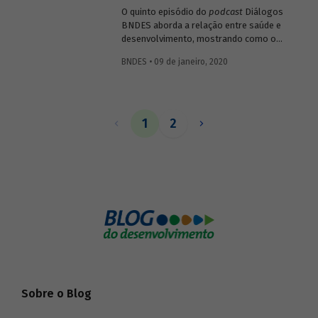
O quinto episódio do
podcast
Diálogos
BNDES aborda a relação entre saúde e
desenvolvimento, mostrando como o
setor impacta diretamente o bem-estar e
BNDES • 09 de janeiro, 2020
a capacidade produtiva da população, mas
também como pode gerar resultados
positivos para a economia ao estimular
atividades ligadas a pesquisa, inovação e
tecnologia.
1
2
Sobre o Blog