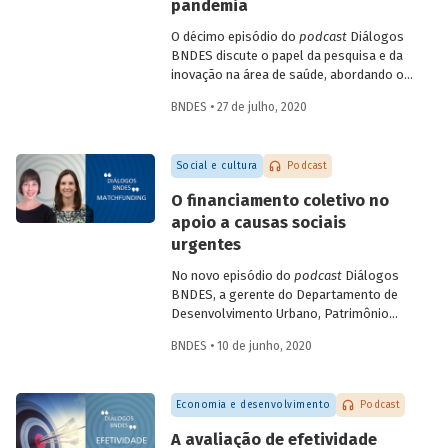
campos como a terapia celular e a terapia
pandemia
gênica. Entenda como se deu a estratégia
O décimo episódio do
podcast
Diálogos
de incorporação da biotecnologia pelo
BNDES discute o papel da pesquisa e da
setor farmacêutico no Brasil.
inovação na área de saúde, abordando os
avanços mais recentes no combate à
BNDES • 27 de julho, 2020
Covid-19. Na conversa, a gerente setorial
do Departamento do Complexo Industrial
e de Serviços de Saúde do BNDES, Carla
Social e cultura
Podcast
Reis, e a professora da Coppe-UFRJ e
coordenadora do Laboratório de
O financiamento coletivo no
Engenharia de Cultivos Celulares (LECC),
apoio a causas sociais
Leda Castilho, falam das parcerias
urgentes
brasileiras para testagem e produção de
vacinas contra o novo coronavírus, e
No novo episódio do
podcast
Diálogos
sobre o teste de diagnóstico
BNDES, a gerente do Departamento de
desenvolvido pela UFRJ, que deve
Desenvolvimento Urbano, Patrimônio
contribuir para identificar com maior
Histórico e Turismo do BNDES Patricia
precisão e menor custo os casos da
BNDES • 10 de junho, 2020
Zendron e a co-fundadora da Benfeitoria
doença.
Tati Leite conversam sobre a difusão do
matchfunding
(que agrega a participação
Economia e desenvolvimento
Podcast
de um doador institucional ao
crowdfunding
) no contexto do combate à
A avaliação de efetividade
pandemia e sobre suas possibilidades