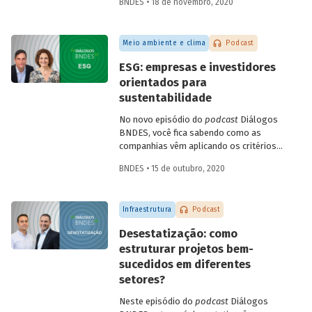
BNDES • 18 de novembro, 2020
Infraestrutura, Concessões e PPPs do
BNDES, Fábio Abrahão, explicam o que é
infraestrutura sustentável e conversam
Meio ambiente e clima
Podcast
sobre como os investimentos nessa área
podem impulsionar a recuperação
ESG: empresas e investidores
econômica no Brasil, criando empregos e
orientados para
melhorando a qualidade de vida da
sustentabilidade
população.
No novo episódio do
podcast
Diálogos
BNDES, você fica sabendo como as
companhias vêm aplicando os critérios
ESG – do inglês
environmental, social
BNDES • 15 de outubro, 2020
and governance
- para adaptar seus
negócios a um mercado global cada vez
mais preocupado com sustentabilidade.
Infraestrutura
Podcast
Confira o bate-papo entre Sonia Favaretto
(SDG Pioneer pelo Pacto Global da ONU)
Desestatização: como
e Julio Leite (superintendente do BNDES).
estruturar projetos bem-
sucedidos em diferentes
setores?
Neste episódio do
podcast
Diálogos