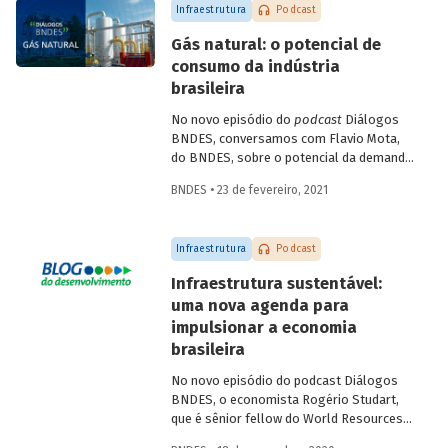
Infraestrutura
Podcast
Gás natural: o potencial de
consumo da indústria
brasileira
No novo episódio do
podcast
Diálogos
BNDES, conversamos com Flavio Mota,
do BNDES, sobre o potencial da demanda
industrial brasileira por gás natural. A
BNDES • 23 de fevereiro, 2021
conversa passa pela indústria química,
com participação de Fátima Giovanna,
diretora de Economia e Estatística da
Infraestrutura
Podcast
Abiquim, e pela siderurgia, com
participação de José Carlos D’Abreu,
Infraestrutura sustentável:
conselheiro da ABM e professor emérito
uma nova agenda para
da PUC-Rio e do IME, e Marco Polo de
impulsionar a economia
Mello Lopes, presidente-executivo do
Instituto Aço Brasil.
brasileira
No novo episódio do podcast Diálogos
BNDES, o economista Rogério Studart,
que é sênior fellow do World Resources
Institute (WRI), e o Diretor de