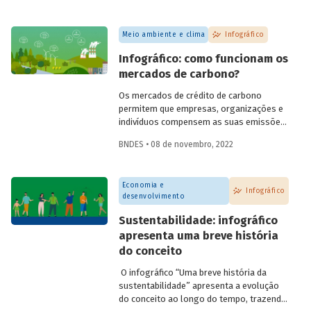
taxa de juro neutra e a potência da política
monetária.
Meio ambiente e clima
Infográfico
Infográfico: como funcionam os
mercados de carbono?
Os mercados de crédito de carbono
permitem que empresas, organizações e
indivíduos compensem as suas emissões
de gases de efeito estufa (GEE) a partir
BNDES • 08 de novembro, 2022
da aquisição de créditos gerados por
projetos de redução de emissões e/ou de
captura de carbono. A ideia por trás deles
Economia e
é transferir o custo social das emissões
Infográfico
desenvolvimento
para os agentes emissores, ajudando a
conter o aquecimento global e as
Sustentabilidade: infográfico
mudanças climáticas.
apresenta uma breve história
do conceito
O infográfico “Uma breve história da
sustentabilidade” apresenta a evolução
do conceito ao longo do tempo, trazendo