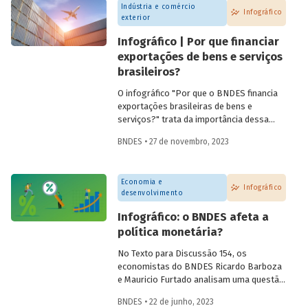
Indústria e comércio
Infográfico
exterior
Infográfico | Por que financiar
exportações de bens e serviços
brasileiros?
O infográfico "Por que o BNDES financia
exportações brasileiras de bens e
serviços?" trata da importância dessa
atividade, explica por que países contam
BNDES • 27 de novembro, 2023
com sistemas públicos de apoio à
exportação e apresenta dados e fatos
sobre a atuação do Banco.
Economia e
Infográfico
desenvolvimento
Infográfico: o BNDES afeta a
política monetária?
No Texto para Discussão 154, os
economistas do BNDES Ricardo Barboza
e Mauricio Furtado analisam uma questão
recorrente no debate público: o possível
BNDES • 22 de junho, 2023
impacto da atuação do BNDES sobre a