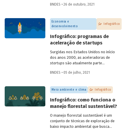
informações sobre os principais marcos
BNDES • 26 de outubro, 2021
no esforço global em prol do
desenvolvimento sustentável.
Economia e
Infográfico
desenvolvimento
Infográfico: programas de
aceleração de startups
Surgidas nos Estados Unidos no início
dos anos 2000, as aceleradoras de
startups
são atualmente parte
importante do ecossistema de
BNDES • 05 de julho, 2021
empreendedorismo. Com diferentes
metodologias e focos de atuação, os
programas de aceleração contribuem
Meio ambiente e clima
Infográfico
para ajudar
startups
e empreendedores,
em diferentes estágios de
Infográfico: como funciona o
desenvolvimento, a construir e consolidar
manejo florestal sustentável?
seus negócios. Entenda tudo sobre como
eles funcionam no infográfico que
O manejo florestal sustentável é um
preparamos.
conjunto de técnicas de exploração de
baixo impacto ambiental que busca