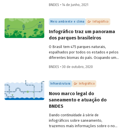
reproduzir o ciclo natural da floresta,
BNDES • 14 de junho, 2021
mantendo-a em pé e contribuindo para a
manutenção de sua biodiversidade,
produtividade, capacidade de regeneração
Meio ambiente e clima
Infográfico
e demais funções ecológicas, econômicas
e sociais. Confira o infográfico que
Infográfico traz um panorama
preparamos para explicar como isso
dos parques brasileiros
funciona.
O Brasil tem 475 parques naturais,
espalhados por todos os estados e pelos
diferentes biomas do país. Ocupando uma
área total de 364 mil km², esses parques
BNDES • 30 de outubro, 2020
são unidades de conservação destinadas
à preservação de ecossistemas naturais
de grande relevância ecológica e beleza
Infraestrutura
Infográfico
cênica. Preparamos um infográfico para
você conhecer as principais
Novo marco legal do
características dos parques brasileiros e
saneamento e atuação do
entender como eles podem contribuir
BNDES
para conciliar preservação ambiental e
estímulo ao turismo.
Dando continuidade à série de
infográficos sobre saneamento,
trazemos mais informações sobre o novo