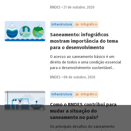
marco legal do setor (Lei 14.026/2020),
BNDES • 21 de outubro, 2020
aprovado este ano, e sobre a contribuição
do BNDES para ampliar o acesso e
melhorar a qualidades dos serviços no
Infraestrutura
Infográfico
país.
Saneamento: infográficos
mostram importância do tema
para o desenvolvimento
O acesso ao saneamento básico é um
direito de todos e uma condição essencial
para o desenvolvimento sustentável
brasileiro. Para que você entenda a
BNDES • 08 de outubro, 2020
importância do tema, preparamos uma
série de infográficos sobre saneamento,
abordando conceitos, situação atual do
Infraestrutura
Infográfico
país, impactos para população e meio
ambiente, e o caminho para
Como o BNDES contribui para
universalização dos serviços.
mudar a situação do
saneamento no país?
Os principais desafios do saneamento