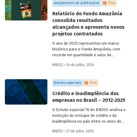
Lançamentos de publicações
Post
Relatório do Fundo Amazônia
consolida resultados
alcançados e apresenta novos
projetos contratados
O ano de 2025 representou um marco
histórico para o Fundo Amazônia, com
recorde em quantidade e valor de
projetos aprovados, assim como em
BNDES • 24 de julho, 2026
desembolsos: foram 22 operações
aprovadas, no valor total de R$ 2,2
bilhões, além de R$ 387 milhões
Estudos especiais
Post
desembolsados. Ainda no período, foram
contratados 25 novos projetos.
Crédito e inadimplência das
empresas no Brasil – 2012-2025
O Estudo especial 78 do BNDES analisa a
evolução do estoque de crédito e da
inadimplência no país entre os anos de
2012 e 2025, explorando dois recortes
BNDES • 21 de julho, 2026
analíticos complementares: o porte da