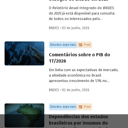
O
Relatório Anual Integrado do BNDES
de 2025
já está disponível para consulta
de todos os interessados pelo
desempenho do Banco, bem como por
BNDES • 03 de junho, 2026
sua prestação de contas. O documento
apresenta as ações realizadas, os
principais resultados, os impactos de sua
Estudos especiais
Post
atuação no ano, e mostra como o BNDES
permanece crescendo de forma
Comentários sobre o PIB do
consistente e sólida, mesmo diante de
1T/2026
cenários desafiadores.
Em linha com as expectativas de mercado,
a atividade econômica no Brasil
apresentou crescimento de 1,1% no
1T/2026 na comparação com o trimestre
BNDES • 02 de junho, 2026
imediatamente anterior, na série ajustada
sazonalmente. Confira uma análise
detalhada e uma previsão para os
Estudos especiais
Post
próximos meses no
Estudo especial do
BNDES 74.
Dependências dos estados
brasileiros por insumos do