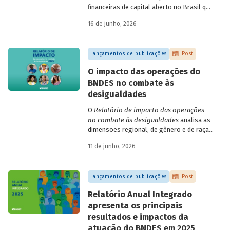
financeiras de capital aberto no Brasil que
apresentaram negociação em bolsa de
16 de junho, 2026
valores. Para isso, parte de uma amostra
de 265 empresas – excluindo-se o setor
de finanças e seguros – e de quatro
Lançamentos de publicações
Post
dimensões: lucratividade, solvência,
endividamento e alavancagem.
O impacto das operações do
BNDES no combate às
desigualdades
O
Relatório de impacto das operações
no combate às desigualdades
analisa as
dimensões regional, de gênero e de raça,
que contribuem para a elevada
11 de junho, 2026
desigualdade de renda no Brasil, no
contexto das operações de crédito do
BNDES.
Lançamentos de publicações
Post
Relatório Anual Integrado
apresenta os principais
resultados e impactos da
atuação do BNDES em 2025