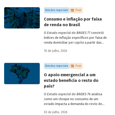
empresa e o setor de atividade
econômica.
Estudos especiais
Post
Consumo e inflação por faixa
de renda no Brasil
O
Estudo especial do BNDES 77
constrói
índices de inflação específicos por faixa de
renda domiciliar
per capita
a partir das
estruturas de consumo da POF 2017-2018
10 de julho, 2026
associadas às variações de preços dos
itens que compõem o IPCA. Emprega
ainda os microdados da Pnad Contínua
Estudos especiais
Post
para analisar a evolução da renda dos
decis durante o período.
O apoio emergencial a um
estado beneficia o resto do
país?
O
Estudo especial do BNDES 76
analisa
como um choque no consumo de um
estado impacta a demanda do resto do
país, usando como exemplo o caso do Rio
03 de julho, 2026
Grande do Sul.