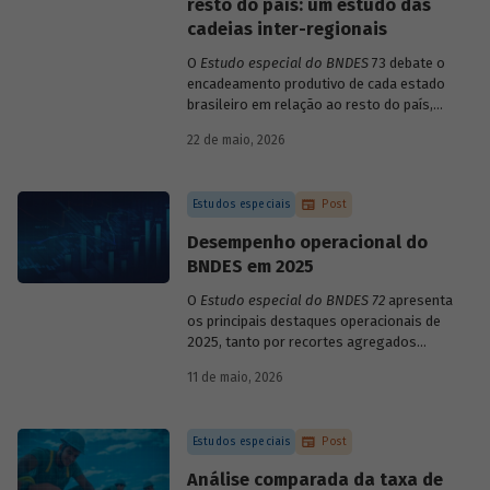
resto do país: um estudo das
cadeias inter-regionais
O
Estudo especial do BNDES
73 debate o
encadeamento produtivo de cada estado
brasileiro em relação ao resto do país,
analisando seu nível de dependência e
22 de maio, 2026
quanto o estímulo a um estado ou setor
econômico pode gerar de demanda para
os demais. Para isso usa uma
Estudos especiais
Post
metodologia de construção de matrizes
de insumo-produto estaduais.
Desempenho operacional do
BNDES em 2025
O
Estudo especial do BNDES 72
apresenta
os principais destaques operacionais de
2025, tanto por recortes agregados
quanto em relação a atuações mais
11 de maio, 2026
específicas do Banco.
Estudos especiais
Post
Análise comparada da taxa de