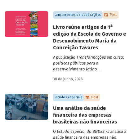
Lançamentos de publicações
Post
a
Livro reúne artigos da 1
edição da Escola de Governo e
Desenvolvimento Maria da
Conceição Tavares
A publicação
Transformações em curso:
políticas públicas para o
desenvolvimento latino-
americano
compila trabalhos da 1ª edição
30 de junho, 2026
da Escola de Governo e Desenvolvimento
Maria da Conceição Tavares.
Estudos especiais
Post
Uma análise da saúde
financeira das empresas
brasileiras não financeiras
O
Estudo especial do BNDES 75
analisa a
saúde financeira das empresas não