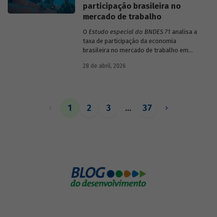
participação brasileira no
mercado de trabalho
O
Estudo especial do BNDES 71
analisa a
taxa de participação da economia
brasileira no mercado de trabalho em
comparação com uma amostra de 15
28 de abril, 2026
países de diferentes continentes e
estruturas etárias e econômicas
distintas.
1
2
3
…
37