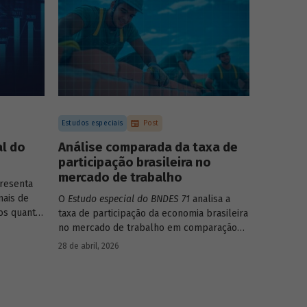
forma consistente e sólida, mesmo diante
de cenários desafiadores.
Estudos especiais
Post
l do
Análise comparada da taxa de
participação brasileira no
mercado de trabalho
resenta
nais de
O
Estudo especial do BNDES 71
analisa a
os quanto
taxa de participação da economia brasileira
íficas do
no mercado de trabalho em comparação
com uma amostra de 15 países de
28 de abril, 2026
diferentes continentes e estruturas etárias
e econômicas distintas.