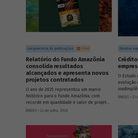
Lançamentos de publicações
Post
Estudos esp
Relatório do Fundo Amazônia
Crédito
consolida resultados
empresa
alcançados e apresenta novos
O Estudo 
projetos contratados
evolução 
inadimplê
O ano de 2025 representou um marco
2012 e 20
histórico para o Fundo Amazônia, com
BNDES • 21 
analítico
recorde em quantidade e valor de projetos
empresa e
aprovados, assim como em desembolsos:
BNDES • 24 de julho, 2026
foram 22 operações aprovadas, no valor
total de R$ 2,2 bilhões, além de R$ 387
milhões desembolsados. Ainda no período,
foram contratados 25 novos projetos.