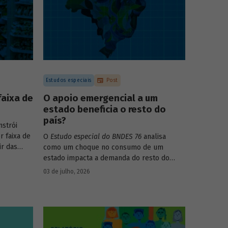
Estudos especiais
Post
faixa de
O apoio emergencial a um
estado beneficia o resto do
país?
strói
r faixa de
O
Estudo especial do BNDES 76
analisa
ir das
como um choque no consumo de um
017-2018
estado impacta a demanda do resto do
s dos
país, usando como exemplo o caso do Rio
03 de julho, 2026
ega ainda
Grande do Sul.
para
 decis