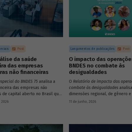
eciais
Post
Lançamentos de publicações
Post
álise da saúde
O impacto das operaçõe
ira das empresas
BNDES no combate às
iras não financeiras
desigualdades
especial do BNDES 75
analisa a
O
Relatório de impacto das opera
anceira das empresas não
combate às desigualdades
analisa
s de capital aberto no Brasil que
dimensões regional, de gênero e 
ram negociação em bolsa de
que contribuem para a elevada
, 2026
11 de junho, 2026
Para isso, parte de uma amostra
desigualdade de renda no Brasil,
presas – excluindo-se o setor de
contexto das operações de crédi
e seguros – e de quatro
BNDES.
 lucratividade, solvência,
ento e alavancagem.