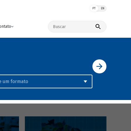
PT
EN
Buscar no site
ontato