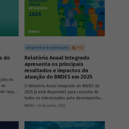
Lançamentos de publicações
Post
s do
Relatório Anual Integrado
apresenta os principais
resultados e impactos da
atuação do BNDES em 2025
ções no
 as
O
Relatório Anual Integrado do BNDES de
de raça,
2025
já está disponível para consulta de
todos os interessados pelo desempenho
 no
do Banco, bem como por sua prestação de
BNDES • 03 de junho, 2026
to do
contas. O documento apresenta as ações
realizadas, os principais resultados, os
impactos de sua atuação no ano, e mostra
como o BNDES permanece crescendo de