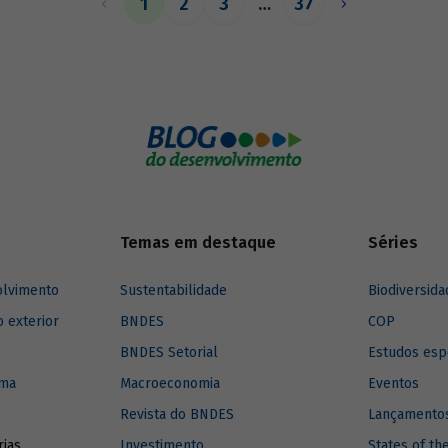
1
2
3
…
37
o de matrizes de insumo-produto
Temas em destaque
Séries
olvimento
Sustentabilidade
Biodiversida
o exterior
BNDES
COP
BNDES Setorial
Estudos esp
ima
Macroeconomia
Eventos
Revista do BNDES
Lançamentos
rias
Investimento
States of th