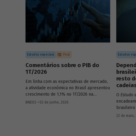
Estudos especiais
Post
Estudos esp
Comentários sobre o PIB do
Depend
1T/2026
brasile
resto d
Em linha com as expectativas de mercado,
cadeias
a atividade econômica no Brasil apresentou
crescimento de 1,1% no 1T/2026 na
O
Estudo 
comparação com o trimestre
encadeame
BNDES • 02 de junho, 2026
imediatamente anterior, na série ajustada
brasileiro
sazonalmente. Confira uma análise
analisand
22 de maio,
detalhada e uma previsão para os
quanto o 
próximos meses no
Estudo especial do
econômico
BNDES 74.
demais. P