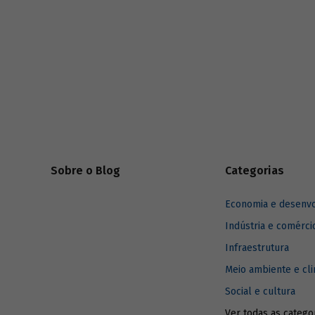
construçã
estaduais.
Sobre o Blog
Categorias
Economia e desenv
Indústria e comérci
Infraestrutura
Meio ambiente e cl
Social e cultura
Ver todas as catego