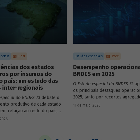
eciais
Post
Estudos especiais
Post
ências dos estados
Desempenho operaciona
iros por insumos do
BNDES em 2025
o país: um estudo das
O
Estudo especial do BNDES 72
ap
 inter-regionais
os principais destaques operacio
2025, tanto por recortes agregad
especial do BNDES
73 debate o
em relação a atuações mais espec
nto produtivo de cada estado
11 de maio, 2026
Banco.
 em relação ao resto do país,
o seu nível de dependência e
 2026
estímulo a um estado ou setor
 pode gerar de demanda para os
ara isso usa uma metodologia de