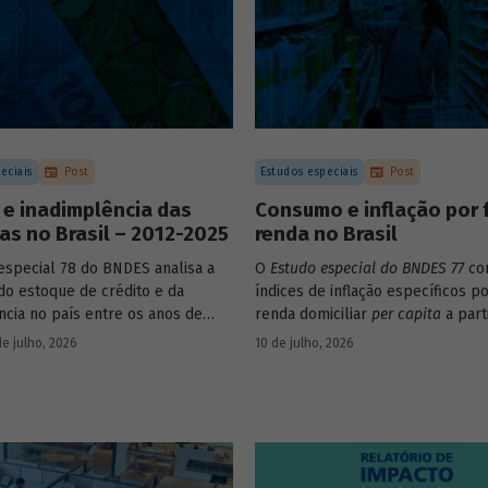
eciais
Post
Estudos especiais
Post
 e inadimplência das
Consumo e inflação por 
s no Brasil – 2012-2025
renda no Brasil
especial 78 do BNDES analisa a
O
Estudo especial do BNDES 77
con
do estoque de crédito e da
índices de inflação específicos po
ncia no país entre os anos de
renda domiciliar
per capita
a part
25, explorando dois recortes
estruturas de consumo da POF 2
de julho, 2026
10 de julho, 2026
s complementares: o porte da
associadas às variações de preço
 o setor de atividade econômica.
itens que compõem o IPCA. Empr
os microdados da Pnad Contínua 
analisar a evolução da renda dos
durante o período.