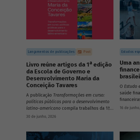
Lançamentos de publicações
Post
Estudos esp
Uma an
a
Livro reúne artigos da 1
edição
finance
da Escola de Governo e
brasile
Desenvolvimento Maria da
Conceição Tavares
O
Estudo 
saúde fin
A publicação
Transformações em curso:
financeira
políticas públicas para o desenvolvimento
apresenta
16 de junho
latino-americano
compila trabalhos da 1ª
valores. 
edição da Escola de Governo e
30 de junho, 2026
de 265 em
Desenvolvimento Maria da Conceição
finanças 
Tavares.
dimensões:
endividam