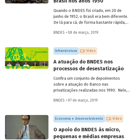
Brasil nos anos 1950
aniversário de 60 anos da instituição, em
2012, compartilha sua visão quanto à
Quando o BNDES foi criado, em 20 de
atuação institucional na produção de
junho de 1952, o Brasil era bem diferente.
estudos e linhas de pesquisa.
De lá para cá, de forma bastante rápida,
inúmeras mudanças foram
BNDES • 08 de março, 2019
desencadeadas ao mesmo tempo, em
diferentes áreas. Foi nesse momento que
o país começou a ficar moderno. Em
Infraestrutura
Vídeo
vídeo, dois ex-empregados do Banco que
estiveram presentes no início da
A atuação do BNDES nos
trajetória da instituição abordam
processos de desestatização
questões que demonstram a importância
e o valor agregado pelo BNDES ao
Confira um conjunto de depoimentos
projeto de desenvolvimento nacional.
sobre a atuação do Banco nas
privatizações realizadas nos 1990. Nele,
funcionários da empresa falam sobre os
BNDES • 07 de março, 2019
desafios enfrentados à época e sobre os
benefícios para a população resultantes
dessas desestatizações.
Economia e desenvolvimento
Vídeo
O apoio do BNDES às micro,
pequenas e médias empresas