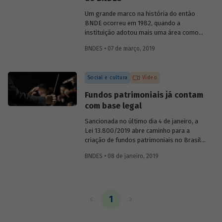
o primeiro presidente do BNDE, que só
teve o S de "social" incorporado a sua
Um grande marco na história do então
sigla nos anos 1980.
BNDE ocorreu em 1982, quando a
instituição adotou mais uma área como
foco de suas atividades e se tornou o
BNDES • 07 de março, 2019
Banco Nacional de Desenvolvimento
Econômico e Social (BNDES). As
conquistas na área econômica não
Social e cultura
Vídeo
resolveram os problemas sociais, ao
contrário, eles pareciam ter se agravado
Fundos patrimoniais já contam
no país. Era preciso conciliar
com base legal
desenvolvimento econômico e
desenvolvimento social. Conheça um
Sancionada no último dia 4 de janeiro, a
pouco sobre a atuação da instituição na
Lei 13.800/2019 abre caminho para a
promoção da inclusão social ao longo de
criação de fundos patrimoniais no Brasil.
sua história.
A nova legislação é fruto de um longo
BNDES • 08 de janeiro, 2019
trabalho de discussão do tema e
construção de um marco legal para o
país. Saiba como o BNDES contribuiu
para esse processo em artigo assinado
pela chefe do Departamento de Educação
1
e Cultura do Banco, Luciane Gorgulho, e
pelo gerente Fabrício Brollo.