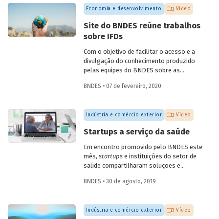
quarta, dia 6 de maio. A conversa,
Economia e desenvolvimento
Vídeo
transmitida pelo YouTube do Banco,
contou com participações do
Site do BNDES reúne trabalhos
coordenador de ações de prospecção da
sobre IFDs
Fiocruz, Carlos Gadelha, do diretor-
adjunto da Organização Pan-Americana
Com o objetivo de facilitar o acesso e a
de Saúde (Opas), Jarbas Barbosa, e com o
divulgação do conhecimento produzido
presidente do Fórum Inovação Saúde,
pelas equipes do BNDES sobre as
Josier Vilar.
instituições financeiras de
BNDES • 07 de fevereiro, 2020
desenvolvimento (IFD), todos os artigos
e trabalhos desenvolvidos estão agora
reunidos em uma única seção especial do
Indústria e comércio exterior
Vídeo
site do Banco.
Startups a serviço da saúde
Em encontro promovido pelo BNDES este
mês,
startups
e instituições do setor de
saúde compartilharam soluções e
desafios. O evento contou com a
BNDES • 30 de agosto, 2019
presença de mais de dez startups e de 15
instituições da área, dos setores público
e privado, incluindo hospitais, planos de
Indústria e comércio exterior
Vídeo
saúde, empresas farmacêuticas e