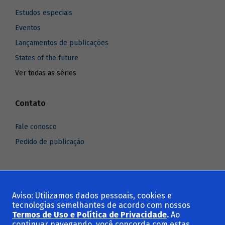
Estudos especiais
Eventos
Lançamentos de publicações
States of the future
Ver todas as séries
Contato
Fale conosco
Pedido de publicação
Aviso: Utilizamos dados pessoais, cookies e
Voltar ao topo
tecnologias semelhantes de acordo com nossos
Termos de Uso e Política de Privacidade
.
Ao
continuar navegando, você concorda com estas