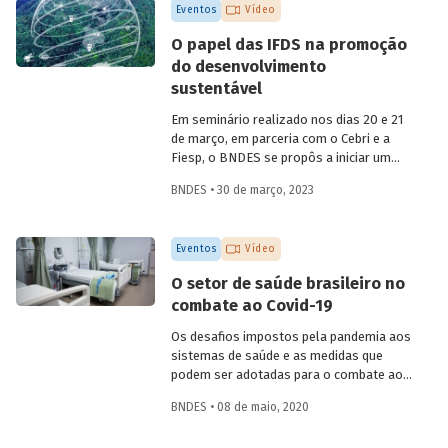
Eventos
Vídeo
O papel das IFDS na promoção
do desenvolvimento
sustentável
Em seminário realizado nos dias 20 e 21
de março, em parceria com o Cebri e a
Fiesp, o BNDES se propôs a iniciar um
amplo debate sobre algumas das
BNDES • 30 de março, 2023
principais questões do desenvolvimento
no século XXI, reunindo especialistas
internacionais e representantes de
Eventos
Vídeo
governo e da área acadêmica no Brasil.
Um dos temas abordados foi como o
O setor de saúde brasileiro no
Estado e as instituições financeiras de
combate ao Covid-19
desenvolvimento (IFD) podem atuar para
promover uma retomada do crescimento
Os desafios impostos pela pandemia aos
em bases sustentáveis, com foco na
sistemas de saúde e as medidas que
inclusão social.
podem ser adotadas para o combate ao
coronavírus no Brasil foram debatidos
BNDES • 08 de maio, 2020
por especialistas da área de saúde, em
uma live promovida pelo BNDES nesta