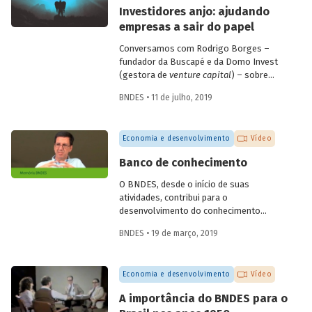
empresas de diagnóstico. Confira a seguir
Investidores anjo: ajudando
as questões discutidas e vídeo com
empresas a sair do papel
alguns depoimentos do evento.
Conversamos com Rodrigo Borges –
fundador da Buscapé e da Domo Invest
(gestora de
venture capital
) – sobre
como funciona o investimento anjo.
BNDES • 11 de julho, 2019
Confira alguns destaques da entrevista e
entenda de que forma os investidores
anjo escolhem em quais
startups
investir
Economia e desenvolvimento
Vídeo
e ajudam os empreendedores a tirar os
seus negócios do papel.
Banco de conhecimento
O BNDES, desde o início de suas
atividades, contribui para o
desenvolvimento do conhecimento
econômico, promovendo análises e
BNDES • 19 de março, 2019
reflexões internas e disponibilizando-as
para a sociedade por meio de sua
produção editorial. O economista
Economia e desenvolvimento
Vídeo
Fernando Pimentel Puga, em depoimento
colhido pelo programa de memória do
A importância do BNDES para o
Banco, durante as comemorações do