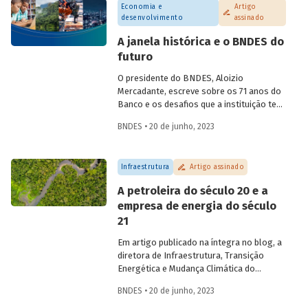
Economia e
Artigo
desenvolvimento
assinado
A janela histórica e o BNDES do
futuro
O presidente do BNDES, Aloizio
Mercadante, escreve sobre os 71 anos do
Banco e os desafios que a instituição tem
para os próximos anos, em artigo
BNDES • 20 de junho, 2023
veiculado no jornal O Globo e publicado
na íntegra no Blog do Desenvolvimento.
Infraestrutura
Artigo assinado
A petroleira do século 20 e a
empresa de energia do século
21
Em artigo publicado na íntegra no blog, a
diretora de Infraestrutura, Transição
Energética e Mudança Climática do
BNDES, Luciana Costa, discute se faz
BNDES • 20 de junho, 2023
sentido o Brasil em 2023 pesquisar a
exploração futura de petróleo na região