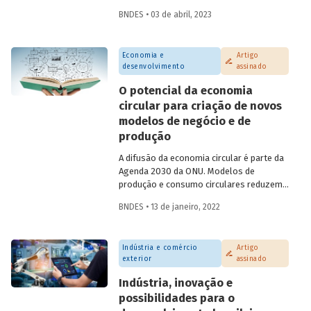
atividade econômica. No entanto, o
BNDES • 03 de abril, 2023
acesso a serviços financeiros no Brasil
enfrenta gargalos e reflete
desigualdades presentes na sociedade.
Economia e
Artigo
Este artigo, assinado por Helena Tenório,
desenvolvimento
assinado
faz um breve diagnóstico desse tema e
aponta possíveis efeitos positivos
O potencial da economia
decorrentes da digitalização financeira,
circular para criação de novos
com atenção especial à participação das
modelos de negócio e de
mulheres.
produção
A difusão da economia circular é parte da
Agenda 2030 da ONU. Modelos de
produção e consumo circulares reduzem
a dependência em relação a recursos
BNDES • 13 de janeiro, 2022
naturais não renováveis, auxiliando ainda
na diminuição da degradação ambiental e
da produção de resíduos. Confira um
Indústria e comércio
Artigo
resumo do estudo produzido por
exterior
assinado
analistas do BNDES, que é parte de
publicação sobre economia circular a ser
Indústria, inovação e
lançada em fevereiro.
possibilidades para o