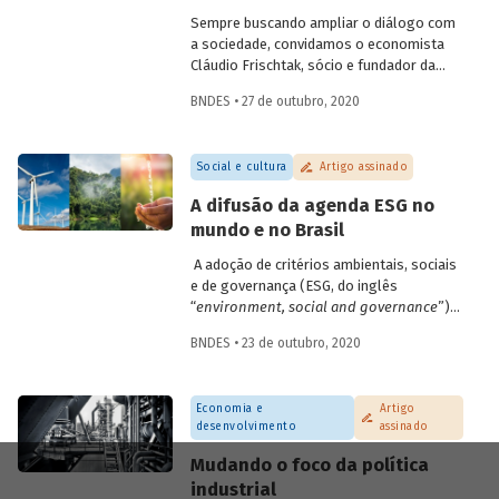
da população aos serviços.
Sempre buscando ampliar o diálogo com
a sociedade, convidamos o economista
Cláudio Frischtak, sócio e fundador da
Inter.B Consultoria e diretor nacional do
BNDES • 27 de outubro, 2020
International Growth Center (LSE), para
compartilhar conosco sua visão sobre as
oportunidades e desafios para ampliar os
Social e cultura
Artigo assinado
investimentos em saneamento no Brasil.
A publicação é a primeira de uma série de
A difusão da agenda ESG no
textos com especialistas convidados, que
mundo e no Brasil
busca ampliar a troca de conhecimentos e
promover a discussão sobre os principais
A adoção de critérios ambientais, sociais
temas relacionados ao desenvolvimento
e de governança (ESG, do inglês
brasileiro.
“
environment, social and governance
”)
para a avaliação de empresas e
BNDES • 23 de outubro, 2020
investimentos parece estar
definitivamente incorporada na pauta das
gestoras e bancos brasileiros. A
Economia e
Artigo
introdução de critérios ESG nas decisões
desenvolvimento
assinado
de investimento pode ser entendida como
uma ampliação do foco em
shareholders
Mudando o foco da política
(acionistas) para todos os
stakeholders
industrial
(partes interessadas). Entenda como foi a