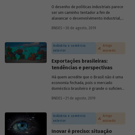
evolução do investimento sustentável e
O desenho de políticas industriais parece
quais são os desafios para a
ser um caminho tentador a fim de
disseminação dos critérios ESG entre
alavancar o desenvolvimento industrial,
empresas e investidores.
mas evidências empíricas mostram que há
BNDES • 30 de agosto, 2019
mais casos de fracasso do que de
sucesso nesse tipo de prática. Essa
constatação coloca em dúvida se
Indústria e comércio
Artigo
governos devem, de fato, intervir para o
exterior
assinado
desenvolvimento de um segmento da
economia. E, em caso positivo, como
Exportações brasileiras:
deveria se dar esse apoio?
tendências e perspectivas
Há quem acredite que o Brasil não é uma
economia fechada, pois o mercado
doméstico brasileiro é grande o suficiente
para que a participação das exportações e
BNDES • 21 de agosto, 2019
importações no produto interno bruto
(PIB) seja diminuta. Em geral, essas
pessoas argumentam que o Brasil tem a
Indústria e comércio
Artigo
mesma participação que os Estados
exterior
assinado
Unidos da América (EUA) no mercado
externo, logo sua economia não pode ser
Inovar é preciso: situação
considerada fechada. No entanto, há uma