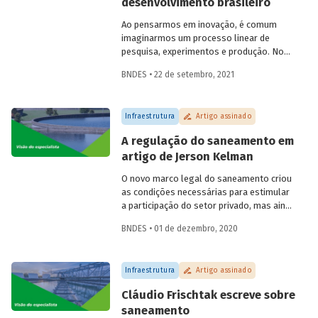
desenvolvimento brasileiro
Ao pensarmos em inovação, é comum
imaginarmos um processo linear de
pesquisa, experimentos e produção. No
entanto, o processo de inovação depende
BNDES • 22 de setembro, 2021
do conhecimento acumulado em
esforços, pesquisas e interações. Ana
Cristina Costa, economista do BNDES,
Infraestrutura
Artigo assinado
trata neste artigo da relação da inovação
com a indústria, destacando
A regulação do saneamento em
oportunidades, estratégias e
artigo de Jerson Kelman
possibilidades de fomento ao tema.
O novo marco legal do saneamento criou
as condições necessárias para estimular
a participação do setor privado, mas ainda
é preciso estabelecer normas que
BNDES • 01 de dezembro, 2020
garantam a boa regulação dos serviços
no país. Em artigo para o Blog do
Desenvolvimento, o especialista Jerson
Infraestrutura
Artigo assinado
Kelman explica o papel atribuído à
Agência Nacional de Aguas (ANA) e
Cláudio Frischtak escreve sobre
esclarece como ela pode influenciar na
saneamento
expansão dos investimentos e do acesso