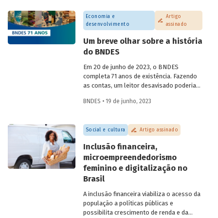
da chamada "margem equatorial",
Economia e
Artigo
abordando questões técnicas a serem
desenvolvimento
assinado
detalhadas e o que isso representa no
contexto de transição energética para
Um breve olhar sobre a história
economia neutra em carbono.
do BNDES
Em 20 de junho de 2023, o BNDES
completa 71 anos de existência. Fazendo
as contas, um leitor desavisado poderia
supor que a criação do BNDE em 1952 (o
BNDES • 19 de junho, 2023
“S” só viria trinta anos depois) estaria
associada às políticas nacionalistas.
Essas políticas seriam características do
Social e cultura
Artigo assinado
segundo Governo Vargas (1951-1954), que
também levaram à criação da Petrobras
Inclusão financeira,
em 1953, ponto máximo da campanha “o
microempreendedorismo
petróleo é nosso”. Essa, porém, é uma
feminino e digitalização no
visão simplificada da nossa história. Saiba
mais sobre a pluralidade de ideias
Brasil
presente na história do BNDES em artigo
A inclusão financeira viabiliza o acesso da
da economista e assessora da
população a políticas públicas e
Presidência do BNDES Lavinia Barros de
possibilita crescimento de renda e da
Castro.