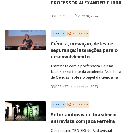
PROFESSOR ALEXANDER TURRA
BNDES • 09 de fevereiro, 2024
Eventos
Entrevista
Ciência, inovação, defesa e
segurança: interações para o
desenvolvimento
Entrevista com a professora Helena
Nader, presidente da Academia Brasileira
de Ciências, sobre o papel da ciência na
construção da segurança nacional e a
BNDES • 27 de setembro, 2023
importância da multidisciplinaridade e da
diversidade para o campo científico.
Eventos
Entrevista
Setor audiovisual brasileiro:
entrevista com Juca Ferreira
O seminário “BNDES do Audiovisual