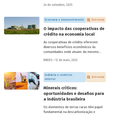
do BNDES, e representantes de duas das
24 de setembro, 2025
novas empresas investidas pela
BNDESPAR – Vinicius Mazza, Diretor de
Finanças e Gente e Gestão da Santa Clara
Economia e desenvolvimento
Entrevista
Agrociência Industrial, e Eduardo Couto,
CFO da Eve Air Mobility – sobre a
O impacto das cooperativas de
importância da atuação de bancos de
crédito na economia local
desenvolvimento no mercado de capitais,
a nova estratégia do BNDES e os planos
As cooperativas de crédito oferecem
das investidas.
diversos benefícios econômicos às
comunidades onde atuam. Ao mesmo
tempo em que geram emprego, renda,
BNDES • 12 de maio, 2025
arrecadação e produtividade; reduzem
pobreza, fortalecem capital social e
melhoram indicadores educacionais.
Indústria e comércio
Conversamos com o pesquisador da Fipe,
Entrevista
exterior
Alison Pablo de Oliveira, sobre o impacto
dessas cooperativas na economia local.
Minerais críticos:
oportunidades e desafios para
a indústria brasileira
Os elementos de terras raras têm papel
fundamental na descarbonização e