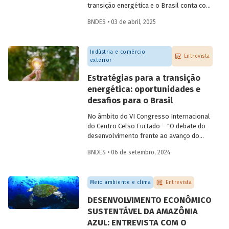
transição energética e o Brasil conta com
os recursos naturais necessários para
BNDES • 03 de abril, 2025
despontar como
player
nesse setor.
Conversamos com
Constantine
Karayannopoulos
, especialista na
Indústria e comércio
indústria de terras raras e minerais
Entrevista
exterior
críticos, para entender o potencial do
Brasil e alguns passos que precisam ser
Estratégias para a transição
tomados para alcançarmos esse objetivo.
energética: oportunidades e
desafios para o Brasil
No âmbito do VI Congresso Internacional
do Centro Celso Furtado – "O debate do
desenvolvimento frente ao avanço do
conservadorismo" – conversamos com o
BNDES • 06 de setembro, 2024
professor André Tosi Furtado, doutor pela
Universidade de Paris I (Pantheon-
Sorbonne) e professor titular da Unicamp,
Meio ambiente e clima
Entrevista
sobre estratégias nacionais de transição
energética e reindustrialização.
DESENVOLVIMENTO ECONÔMICO
SUSTENTÁVEL DA AMAZÔNIA
AZUL: ENTREVISTA COM O