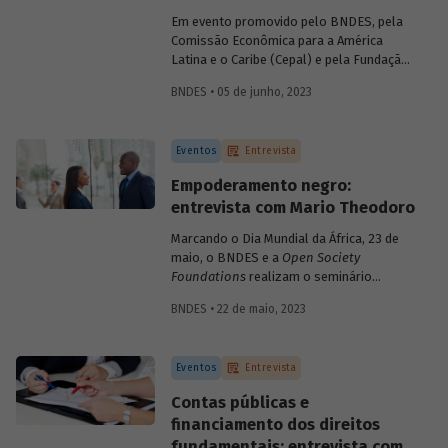
relatório "Financiando o
Big Push
:
Em evento promovido pelo BNDES, pela
caminhos para destravar a transição
Comissão Econômica para a América
social e ecológica no Brasil".
Latina e o Caribe (Cepal) e pela Fundação
Friedrich Ebert Stiftung (FES), nesta
BNDES • 05 de junho, 2023
segunda-feira, 5 de junho, especialistas
discutem caminhos e estratégias para
destravar a transição social e ecológica
Eventos
Entrevista
no Brasil e na América Latina. Para saber
mais sobre o conceito de
big push
Empoderamento negro:
ambiental, conversamos com a
entrevista com Mario Theodoro
economista Camila Gramkow, da Cepal,
que coordenou o relatório “Financiando o
Marcando o Dia Mundial da África, 23 de
Big Push
: caminhos para destravar a
maio, o BNDES e a
Open Society
transição social e ecológica no Brasil”,
Foundations
realizam o seminário
divulgado durante o evento.
Empoderamento Negro para
BNDES • 22 de maio, 2023
Transformação da Economia. O encontro
visa discutir os impactos positivos da
diversidade étnico-racial nos setores
Eventos
Entrevista
financeiro e empresarial brasileiros. Em
entrevista para o blog, o professor Mario
Contas públicas e
Theodoro comenta o impacto da
financiamento dos direitos
desigualdade na história econômica do
fundamentais: entrevista com
país e aponta soluções para um