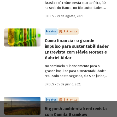
Brasileiro” reúne, nesta quarta-feira, 30,
na sede do Banco, no Rio, autoridades,
especialistas e profissionais para refletir,
BNDES • 29 de agosto, 2023
discutir e propor ações para o setor
audiovisual a partir de uma estratégia de
desenvolvimento nacional. Para saber
Eventos
Entrevista
mais sobre a importância da retomada
dessa indústria para a economia do país,
Como financiar o grande
entrevistamos Juca Ferreira, assessor da
impulso para sustentabilidade?
presidência do BNDES e ex-Ministro de
Entrevista com Flávia Moraes e
Estado da Cultura.
Gabriel Aidar
No seminário "Financiamento para o
grande impulso para a sustentabilidade",
realizado nesta segunda, dia 5 de junho,
especialistas discutiram caminhos e
BNDES • 05 de junho, 2023
estratégias para destravar a transição
social e ecológica no Brasil e na América
Latina. Para saber mais sobre
Eventos
Entrevista
possibilidades de financiamento para uma
estratégia de
big push
ambiental no
Big push ambiental: entrevista
Brasil, entrevistamos os economistas
com Camila Gramkow
Gabriel Aidar e Flávia Moraes, autores do