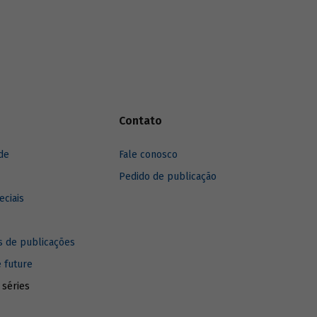
y em 2013
 no
incipais
 de
Contato
de
Fale conosco
Pedido de publicação
eciais
 de publicações
e future
 séries