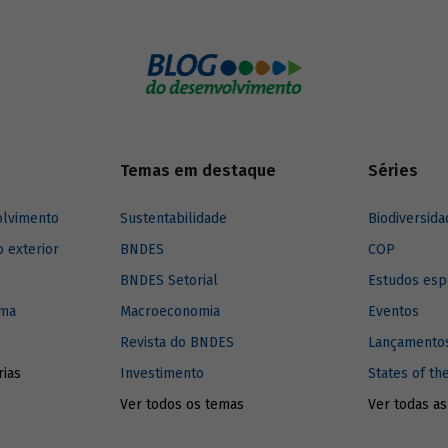
vencedores do Festival de Annec
co que preparamos para mostrar
e 2014, respectivamente. Confira
DES está apoiando a melhoria
infográfico que preparamos os pr
ços de saneamento no país.
números do mercado consumidor
animação no Brasil.
Temas em destaque
Séries
olvimento
Sustentabilidade
Biodiversida
o exterior
BNDES
COP
BNDES Setorial
Estudos esp
ima
Macroeconomia
Eventos
Revista do BNDES
Lançamentos
rias
Investimento
States of th
Ver todos os temas
Ver todas as