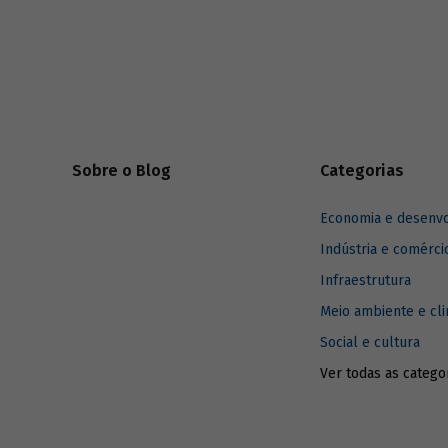
infográfi
como o BN
dos servi
Sobre o Blog
Categorias
Economia e desenv
Indústria e comérci
Infraestrutura
Meio ambiente e cl
Social e cultura
Ver todas as catego