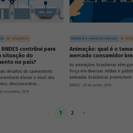
preservação ambiental e estímul
turismo.
ura
Infográfico
Indústria e comércio exterior
Info
 BNDES contribui para
Animação: qual é o tam
 situação do
mercado consumidor bras
ento no país?
As animações brasileiras vêm ga
força em diversas mídias e públi
pais desafios do saneamento
animadas brasileiras preenchem 
o envolvem elevar o nível dos
nobre dos canais de TV paga e p
ntos, desconcentrar
BNDES • 26 de junho, 2019
aparecer nos cinemas nacionais. 
ente a aplicação dos recursos e,
de novembro, 2019
também vêm recebendo indicaçõ
entar a eficiência e a efetividade
ganhando os principais prêmios 
ndios realizados. O saneamento é
animação mundial, caso de séri
rioridades da atuação BNDES em
1
2
Show da Luna
e
S.O.S. Fada Manu
utura, uma vez que os
ao Emmy Kids, e dos filmes
Uma h
ntos na área têm alto nível de
amor e fúria
e
O menino e o mun
ades positivas. Confira o