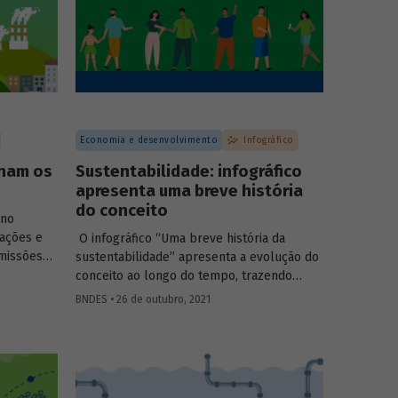
Economia e desenvolvimento
Infográfico
onam os
Sustentabilidade: infográfico
apresenta uma breve história
do conceito
ono
ações e
O infográfico “Uma breve história da
missões
sustentabilidade” apresenta a evolução do
 partir da
conceito ao longo do tempo, trazendo
r projetos
informações sobre os principais marcos no
BNDES • 26 de outubro, 2021
 captura
esforço global em prol do
s é
desenvolvimento sustentável.
ssões para
 conter o
as