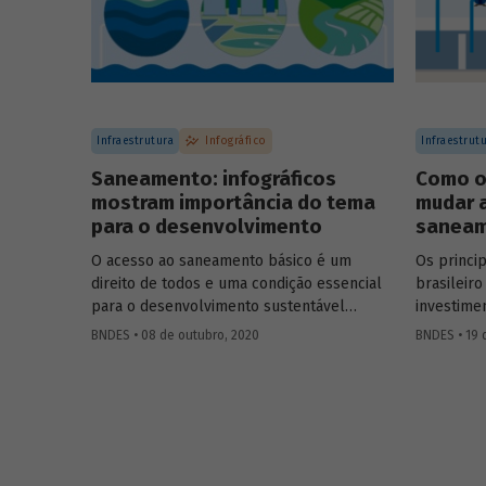
que preparamos.
Infraestrutura
Infográfico
Infraestrut
Saneamento: infográficos
Como o
mostram importância do tema
mudar a
para o desenvolvimento
saneam
O acesso ao saneamento básico é um
Os princi
direito de todos e uma condição essencial
brasileir
para o desenvolvimento sustentável
investime
brasileiro. Para que você entenda a
regionalm
BNDES • 08 de outubro, 2020
BNDES • 19 
importância do tema, preparamos uma
ainda, aum
série de infográficos sobre saneamento,
dos dispê
abordando conceitos, situação atual do
uma das p
país, impactos para população e meio
infraestr
ambiente, e o caminho para universalização
investime
dos serviços.
externalid