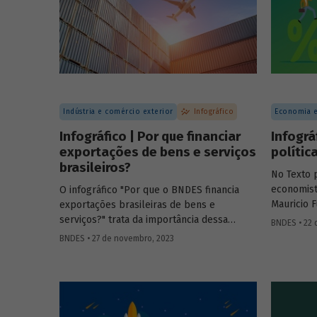
Indústria e comércio exterior
Infográfico
Economia e
Infográfico | Por que financiar
Infográ
exportações de bens e serviços
polític
brasileiros?
No Texto 
economist
O infográfico "Por que o BNDES financia
Mauricio 
exportações brasileiras de bens e
recorrent
serviços?" trata da importância dessa
BNDES • 22 
impacto d
atividade, explica por que países contam
BNDES • 27 de novembro, 2023
de juro ne
com sistemas públicos de apoio à
monetária
exportação e apresenta dados e fatos
sobre a atuação do Banco.