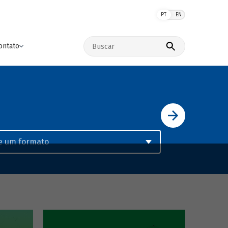
PT
EN
Buscar no site
ontato