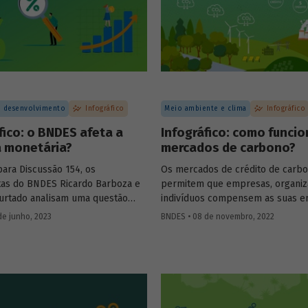
 desenvolvimento
Infográfico
Meio ambiente e clima
Infográfico
fico: o BNDES afeta a
Infográfico: como funci
a monetária?
mercados de carbono?
para Discussão 154, os
Os mercados de crédito de carb
as do BNDES Ricardo Barboza e
permitem que empresas, organiz
Furtado analisam uma questão
indivíduos compensem as suas e
e no debate público: o possível
de gases de efeito estufa (GEE) a
de junho, 2023
BNDES • 08 de novembro, 2022
a atuação do BNDES sobre a taxa
aquisição de créditos gerados po
utra e a potência da política
de redução de emissões e/ou de
.
de carbono. A ideia por trás dele
transferir o custo social das emi
os agentes emissores, ajudando a
aquecimento global e as mudanç