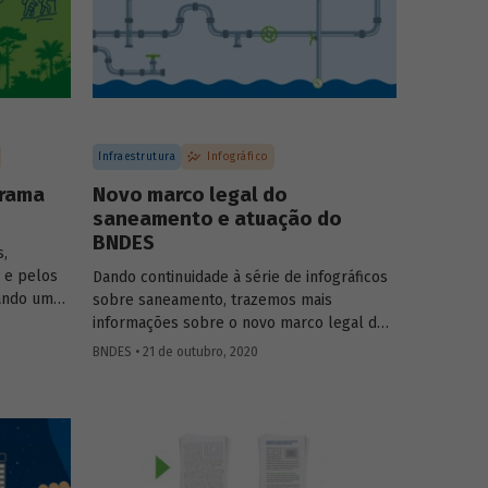
Infraestrutura
Infográfico
orama
Novo marco legal do
saneamento e atuação do
BNDES
s,
 e pelos
Dando continuidade à série de infográficos
pando uma
sobre saneamento, trazemos mais
 parques
informações sobre o novo marco legal do
tinadas à
setor (Lei 14.026/2020), aprovado este ano,
BNDES • 21 de outubro, 2020
urais de
e sobre a contribuição do BNDES para
leza
ampliar o acesso e melhorar a qualidades
co para
dos serviços no país.
terísticas
der como
liar