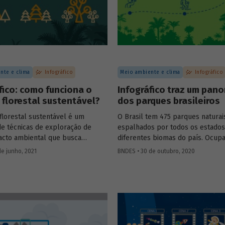
climáticas.
nte e clima
Infográfico
Meio ambiente e clima
Infográfico
fico: como funciona o
Infográfico traz um pan
florestal sustentável?
dos parques brasileiros
florestal sustentável é um
O Brasil tem 475 parques naturai
de técnicas de exploração de
espalhados por todos os estados
acto ambiental que busca
diferentes biomas do país. Ocu
 o ciclo natural da floresta,
área total de 364 mil km², esses
de junho, 2021
BNDES • 30 de outubro, 2020
a em pé e contribuindo para a
são unidades de conservação des
o de sua biodiversidade,
preservação de ecossistemas nat
dade, capacidade de regeneração
grande relevância ecológica e be
funções ecológicas, econômicas e
cênica. Preparamos um infográfi
onfira o infográfico que
você conhecer as principais carac
s para explicar como isso
dos parques brasileiros e enten
eles podem contribuir para conci