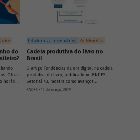
o ao
gráfico
Indústria e comércio exterior
Infográfico
anho do
Cadeia produtiva do livro no
ileiro?
Brasil
nhando
O artigo Tendências da era digital na cadeia
cos. Obras
produtiva do livro, publicado no BNDES
o horário
Setorial 43, mostra como avanços
assam a
tecnológicos têm provocado profundas
BNDES • 19 de março, 2019
Elas
mudanças na indústria do livro. Criamos um
es e
infográfico para apresentar os principais
da
atores envolvidos na produção do livro no
es como
O
Brasil, no intuito de auxiliar na
, indicadas
compreensão dessas transformações.
istória de
do
,