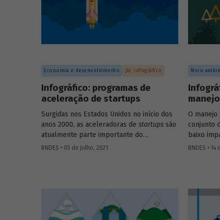
Economia e desenvolvimento
Infográfico
Meio ambie
Infográfico: programas de
Infográ
aceleração de startups
manejo 
Surgidas nos Estados Unidos no início dos
O manejo 
anos 2000, as aceleradoras de
startups
são
conjunto 
atualmente parte importante do
baixo imp
ecossistema de empreendedorismo. Com
reproduzir
BNDES • 05 de julho, 2021
BNDES • 14 
diferentes metodologias e focos de
mantendo-
atuação, os programas de aceleração
manutençã
contribuem para ajudar
startups
e
produtivi
empreendedores, em diferentes estágios
e demais 
de desenvolvimento, a construir e
sociais. C
consolidar seus negócios. Entenda tudo
preparamo
sobre como eles funcionam no infográfico
funciona.