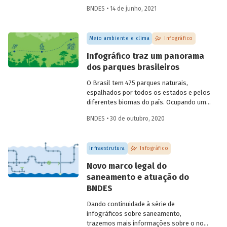
reproduzir o ciclo natural da floresta,
BNDES • 14 de junho, 2021
mantendo-a em pé e contribuindo para a
manutenção de sua biodiversidade,
produtividade, capacidade de regeneração
Meio ambiente e clima
Infográfico
e demais funções ecológicas, econômicas
e sociais. Confira o infográfico que
Infográfico traz um panorama
preparamos para explicar como isso
dos parques brasileiros
funciona.
O Brasil tem 475 parques naturais,
espalhados por todos os estados e pelos
diferentes biomas do país. Ocupando uma
área total de 364 mil km², esses parques
BNDES • 30 de outubro, 2020
são unidades de conservação destinadas
à preservação de ecossistemas naturais
de grande relevância ecológica e beleza
Infraestrutura
Infográfico
cênica. Preparamos um infográfico para
você conhecer as principais
Novo marco legal do
características dos parques brasileiros e
saneamento e atuação do
entender como eles podem contribuir
BNDES
para conciliar preservação ambiental e
estímulo ao turismo.
Dando continuidade à série de
infográficos sobre saneamento,
trazemos mais informações sobre o novo