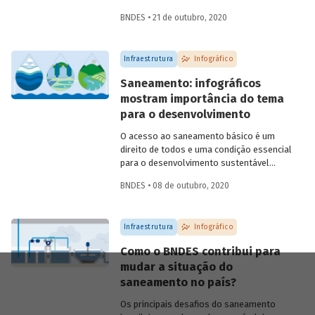
marco legal do setor (Lei 14.026/2020),
BNDES • 21 de outubro, 2020
aprovado este ano, e sobre a contribuição
do BNDES para ampliar o acesso e
melhorar a qualidades dos serviços no
Infraestrutura
Infográfico
país.
Saneamento: infográficos
mostram importância do tema
para o desenvolvimento
O acesso ao saneamento básico é um
direito de todos e uma condição essencial
para o desenvolvimento sustentável
brasileiro. Para que você entenda a
BNDES • 08 de outubro, 2020
importância do tema, preparamos uma
série de infográficos sobre saneamento,
abordando conceitos, situação atual do
Infraestrutura
Infográfico
país, impactos para população e meio
ambiente, e o caminho para
Como o BNDES contribui para
universalização dos serviços.
mudar a situação do
saneamento no país?
Os principais desafios do saneamento