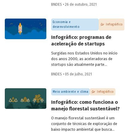
informações sobre os principais marcos
BNDES • 26 de outubro, 2021
no esforço global em prol do
desenvolvimento sustentável.
Economia e
Infográfico
desenvolvimento
Infográfico: programas de
aceleração de startups
Surgidas nos Estados Unidos no início
dos anos 2000, as aceleradoras de
startups
são atualmente parte
importante do ecossistema de
BNDES • 05 de julho, 2021
empreendedorismo. Com diferentes
metodologias e focos de atuação, os
programas de aceleração contribuem
Meio ambiente e clima
Infográfico
para ajudar
startups
e empreendedores,
em diferentes estágios de
Infográfico: como funciona o
desenvolvimento, a construir e consolidar
manejo florestal sustentável?
seus negócios. Entenda tudo sobre como
eles funcionam no infográfico que
O manejo florestal sustentável é um
preparamos.
conjunto de técnicas de exploração de
baixo impacto ambiental que busca