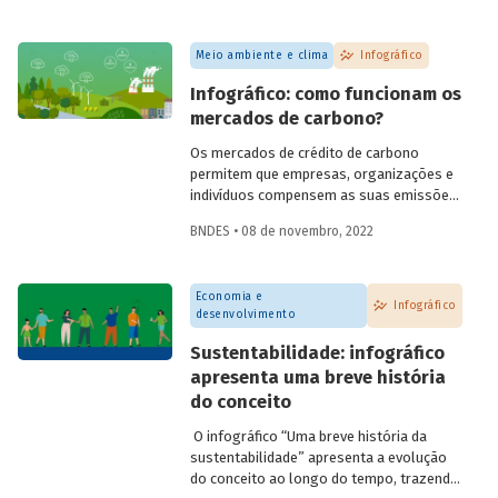
taxa de juro neutra e a potência da política
monetária.
Meio ambiente e clima
Infográfico
Infográfico: como funcionam os
mercados de carbono?
Os mercados de crédito de carbono
permitem que empresas, organizações e
indivíduos compensem as suas emissões
de gases de efeito estufa (GEE) a partir
BNDES • 08 de novembro, 2022
da aquisição de créditos gerados por
projetos de redução de emissões e/ou de
captura de carbono. A ideia por trás deles
Economia e
é transferir o custo social das emissões
Infográfico
desenvolvimento
para os agentes emissores, ajudando a
conter o aquecimento global e as
Sustentabilidade: infográfico
mudanças climáticas.
apresenta uma breve história
do conceito
O infográfico “Uma breve história da
sustentabilidade” apresenta a evolução
do conceito ao longo do tempo, trazendo