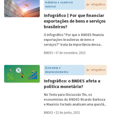
Indústria e comércio
Infográfico
exterior
Infográfico | Por que financiar
exportações de bens e serviços
brasileiros?
O infográfico "Por que o BNDES financia
exportações brasileiras de bens e
serviços?" trata da importância dessa
atividade, explica por que países contam
BNDES • 27 de novembro, 2023
com sistemas públicos de apoio à
exportação e apresenta dados e fatos
sobre a atuação do Banco.
Economia e
Infográfico
desenvolvimento
Infográfico: o BNDES afeta a
política monetária?
No Texto para Discussão 154, os
economistas do BNDES Ricardo Barboza
e Mauricio Furtado analisam uma questão
recorrente no debate público: o possível
BNDES • 22 de junho, 2023
impacto da atuação do BNDES sobre a