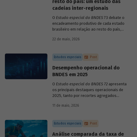
resto do país: um estudo das
cadeias inter-regionais
O
Estudo especial do BNDES
73 debate o
encadeamento produtivo de cada estado
brasileiro em relação ao resto do país,
analisando seu nível de dependência e
22 de maio, 2026
quanto o estímulo a um estado ou setor
econômico pode gerar de demanda para
os demais. Para isso usa uma
Estudos especiais
Post
metodologia de construção de matrizes
de insumo-produto estaduais.
Desempenho operacional do
BNDES em 2025
O
Estudo especial do BNDES 72
apresenta
os principais destaques operacionais de
2025, tanto por recortes agregados
quanto em relação a atuações mais
11 de maio, 2026
específicas do Banco.
Estudos especiais
Post
Análise comparada da taxa de