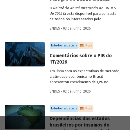
O
Relatório Anual Integrado do BNDES
de 2025
já está disponível para consulta
de todos os interessados pelo
desempenho do Banco, bem como por
BNDES • 03 de junho, 2026
sua prestação de contas. O documento
apresenta as ações realizadas, os
principais resultados, os impactos de sua
Estudos especiais
Post
atuação no ano, e mostra como o BNDES
permanece crescendo de forma
Comentários sobre o PIB do
consistente e sólida, mesmo diante de
1T/2026
cenários desafiadores.
Em linha com as expectativas de mercado,
a atividade econômica no Brasil
apresentou crescimento de 1,1% no
1T/2026 na comparação com o trimestre
BNDES • 02 de junho, 2026
imediatamente anterior, na série ajustada
sazonalmente. Confira uma análise
detalhada e uma previsão para os
Estudos especiais
Post
próximos meses no
Estudo especial do
BNDES 74.
Dependências dos estados
brasileiros por insumos do