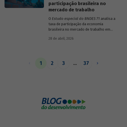
participação brasileira no
mercado de trabalho
O
Estudo especial do BNDES 71
analisa a
taxa de participação da economia
brasileira no mercado de trabalho em
comparação com uma amostra de 15
28 de abril, 2026
países de diferentes continentes e
estruturas etárias e econômicas
distintas.
1
2
3
…
37