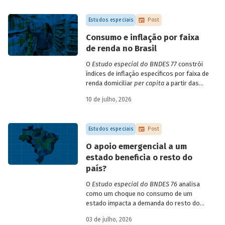
empresa e o setor de atividade
econômica.
Estudos especiais
Post
Consumo e inflação por faixa
de renda no Brasil
O
Estudo especial do BNDES 77
constrói
índices de inflação específicos por faixa de
renda domiciliar
per capita
a partir das
estruturas de consumo da POF 2017-2018
10 de julho, 2026
associadas às variações de preços dos
itens que compõem o IPCA. Emprega
ainda os microdados da Pnad Contínua
Estudos especiais
Post
para analisar a evolução da renda dos
decis durante o período.
O apoio emergencial a um
estado beneficia o resto do
país?
O
Estudo especial do BNDES 76
analisa
como um choque no consumo de um
estado impacta a demanda do resto do
país, usando como exemplo o caso do Rio
03 de julho, 2026
Grande do Sul.