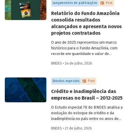
Lançamentos de publicações
Post
Relatório do Fundo Amazônia
consolida resultados
alcançados e apresenta novos
projetos contratados
O ano de 2025 representou um marco
histórico para o Fundo Amazônia, com
recorde em quantidade e valor de
projetos aprovados, assim como em
BNDES • 24 de julho, 2026
desembolsos: foram 22 operações
aprovadas, no valor total de R$ 2,2
bilhões, além de R$ 387 milhões
Estudos especiais
Post
desembolsados. Ainda no período, foram
contratados 25 novos projetos.
Crédito e inadimplência das
empresas no Brasil – 2012-2025
O Estudo especial 78 do BNDES analisa a
evolução do estoque de crédito e da
inadimplência no país entre os anos de
2012 e 2025, explorando dois recortes
BNDES • 21 de julho, 2026
analíticos complementares: o porte da