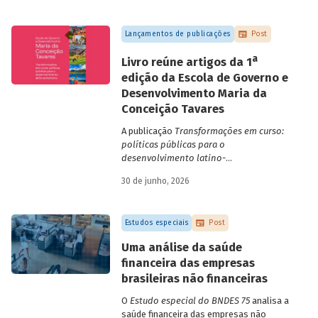
Lançamentos de publicações
Post
a
Livro reúne artigos da 1
edição da Escola de Governo e
Desenvolvimento Maria da
Conceição Tavares
A publicação
Transformações em curso:
políticas públicas para o
desenvolvimento latino-
americano
compila trabalhos da 1ª edição
30 de junho, 2026
da Escola de Governo e Desenvolvimento
Maria da Conceição Tavares.
Estudos especiais
Post
Uma análise da saúde
financeira das empresas
brasileiras não financeiras
O
Estudo especial do BNDES 75
analisa a
saúde financeira das empresas não