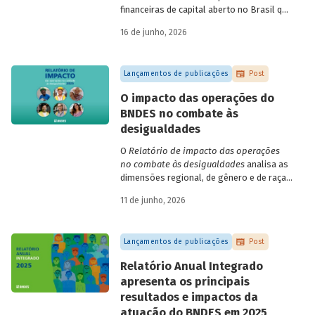
financeiras de capital aberto no Brasil que
apresentaram negociação em bolsa de
16 de junho, 2026
valores. Para isso, parte de uma amostra
de 265 empresas – excluindo-se o setor
de finanças e seguros – e de quatro
Lançamentos de publicações
Post
dimensões: lucratividade, solvência,
endividamento e alavancagem.
O impacto das operações do
BNDES no combate às
desigualdades
O
Relatório de impacto das operações
no combate às desigualdades
analisa as
dimensões regional, de gênero e de raça,
que contribuem para a elevada
11 de junho, 2026
desigualdade de renda no Brasil, no
contexto das operações de crédito do
BNDES.
Lançamentos de publicações
Post
Relatório Anual Integrado
apresenta os principais
resultados e impactos da
atuação do BNDES em 2025