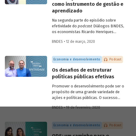
como instrumento de gestão e
futuras.
aprendizado
Na segunda parte do episódio sobre
efetividade do
podcast
Diálogos BNDES,
os economistas Ricardo Henriques
(Instituto Unibanco) e Victor Pina
BNDES • 12 de março, 2020
(BNDES) conversam sobre a importância
de estruturar as políticas com base em
evidências, de desenvolver projetos-
Economia e desenvolvimento
Podcast
piloto para depois dar escala às ações e
de usar as avaliações como insumo para
Os desafios de estruturar
rever ou ajustar as iniciativas. Eles
políticas públicas efetivas
discutem ainda quais são as tendências
do tema para os próximos anos.
Promover o desenvolvimento pode ser o
propósito de uma grande variedade de
ações e políticas públicas. O sucesso
dessas ações, no entanto, não é trivial.
BNDES • 19 de fevereiro, 2020
Alcançar o(s) objetivo(s) almejado(s)
pelas políticas públicas passa por definir
claramente os resultados pretendidos e
Economia e desenvolvimento
Podcast
monitorar e avaliar um conjunto de
indicadores que permita dizer se eles
ODS: um caminho para o