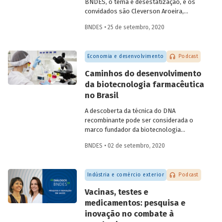
BNDES, o tema é desestatização, e os
convidados são Cleverson Aroeira,
superintendente da Área de Estruturação
BNDES • 25 de setembro, 2020
de Parcerias de Investimento do BNDES, e
Fernando Camacho,
investment officer
da
International Finance Corporation (IFC),
Economia e desenvolvimento
Podcast
do Grupo Banco Mundial. Na conversa,
eles falam sobre as diferentes
Caminhos do desenvolvimento
modalidades de desestatização, os
da biotecnologia farmacêutica
modelos de regulação e contrato, o
no Brasil
processo de estruturação de projetos e
os setores com mais potencial para os
A descoberta da técnica do DNA
investimentos e parcerias com o setor
recombinante pode ser considerada o
privado.
marco fundador da biotecnologia
moderna, permitindo criar células
BNDES • 02 de setembro, 2020
capazes de produzir novas proteínas ou
proteínas já encontradas na natureza, em
larga escala. Na área de saúde, a
Indústria e comércio exterior
Podcast
biotecnologia avançou em atividades
como o desenvolvimento de
Vacinas, testes e
medicamentos e vacinas, de reagentes
medicamentos: pesquisa e
para diagnóstico e de materiais médicos
inovação no combate à
e odontológicos, assim como em novos