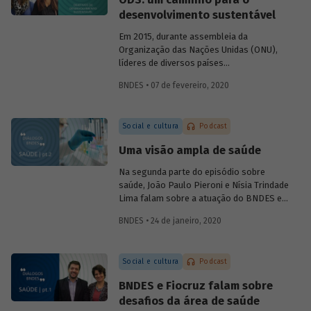
foram alcançadas e, se necessário,
desenvolvimento sustentável
corrigir rumos.
Em 2015, durante assembleia da
Organização das Nações Unidas (ONU),
líderes de diversos países
comprometeram-se com uma ação
BNDES • 07 de fevereiro, 2020
comum em prol do desenvolvimento
sustentável, consolidada na Agenda 2030
e em 17 Objetivos de Desenvolvimento
Social e cultura
Podcast
Sustentável, os ODS. No sexto episódio
do podcast
Diálogos BNDES
, Marta
Uma visão ampla de saúde
Bandeira de Freitas (BNDES) e Tatiana
Araújo (CEBDS) falam sobre importância
Na segunda parte do episódio sobre
dessa agenda para enfrentar os principais
saúde, João Paulo Pieroni e Nísia Trindade
desafios relacionados ao
Lima falam sobre a atuação do BNDES e
desenvolvimento mundial.
da Fiocruz no setor, explicando como as
BNDES • 24 de janeiro, 2020
instituições contribuem para a
sustentabilidade do Sistema Único de
Saúde (SUS) e para o desenvolvimento do
Social e cultura
Podcast
chamado complexo industrial e de
serviços da saúde.
BNDES e Fiocruz falam sobre
desafios da área de saúde