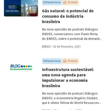
Infraestrutura
Podcast
Gás natural: o potencial de
consumo da indústria
brasileira
No novo episódio do
podcast
Diálogos
BNDES, conversamos com Flavio Mota,
do BNDES, sobre o potencial da demanda
industrial brasileira por gás natural. A
BNDES • 23 de fevereiro, 2021
conversa passa pela indústria química,
com participação de Fátima Giovanna,
diretora de Economia e Estatística da
Infraestrutura
Podcast
Abiquim, e pela siderurgia, com
participação de José Carlos D’Abreu,
Infraestrutura sustentável:
conselheiro da ABM e professor emérito
uma nova agenda para
da PUC-Rio e do IME, e Marco Polo de
impulsionar a economia
Mello Lopes, presidente-executivo do
Instituto Aço Brasil.
brasileira
No novo episódio do podcast Diálogos
BNDES, o economista Rogério Studart,
que é sênior fellow do World Resources
Institute (WRI), e o Diretor de