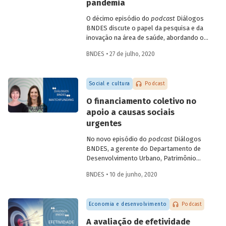
campos como a terapia celular e a terapia
pandemia
gênica. Entenda como se deu a estratégia
O décimo episódio do
podcast
Diálogos
de incorporação da biotecnologia pelo
BNDES discute o papel da pesquisa e da
setor farmacêutico no Brasil.
inovação na área de saúde, abordando os
avanços mais recentes no combate à
BNDES • 27 de julho, 2020
Covid-19. Na conversa, a gerente setorial
do Departamento do Complexo Industrial
e de Serviços de Saúde do BNDES, Carla
Social e cultura
Podcast
Reis, e a professora da Coppe-UFRJ e
coordenadora do Laboratório de
O financiamento coletivo no
Engenharia de Cultivos Celulares (LECC),
apoio a causas sociais
Leda Castilho, falam das parcerias
urgentes
brasileiras para testagem e produção de
vacinas contra o novo coronavírus, e
No novo episódio do
podcast
Diálogos
sobre o teste de diagnóstico
BNDES, a gerente do Departamento de
desenvolvido pela UFRJ, que deve
Desenvolvimento Urbano, Patrimônio
contribuir para identificar com maior
Histórico e Turismo do BNDES Patricia
precisão e menor custo os casos da
BNDES • 10 de junho, 2020
Zendron e a co-fundadora da Benfeitoria
doença.
Tati Leite conversam sobre a difusão do
matchfunding
(que agrega a participação
Economia e desenvolvimento
Podcast
de um doador institucional ao
crowdfunding
) no contexto do combate à
A avaliação de efetividade
pandemia e sobre suas possibilidades