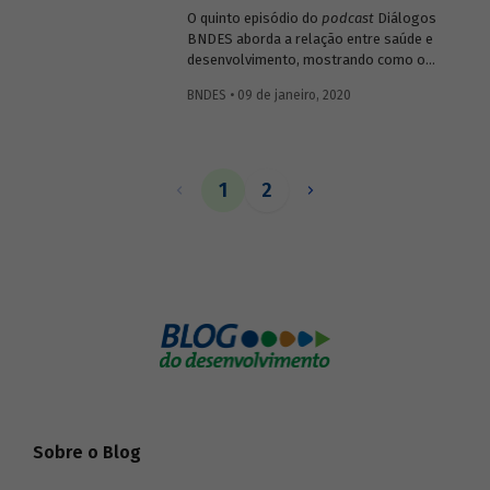
O quinto episódio do
podcast
Diálogos
BNDES aborda a relação entre saúde e
desenvolvimento, mostrando como o
setor impacta diretamente o bem-estar e
BNDES • 09 de janeiro, 2020
a capacidade produtiva da população, mas
também como pode gerar resultados
positivos para a economia ao estimular
atividades ligadas a pesquisa, inovação e
tecnologia.
1
2
Sobre o Blog