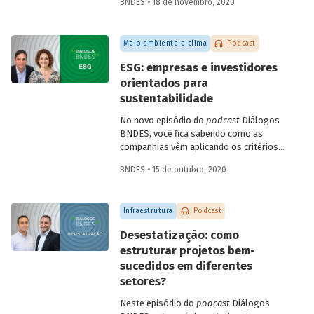
BNDES • 18 de novembro, 2020
Infraestrutura, Concessões e PPPs do
BNDES, Fábio Abrahão, explicam o que é
infraestrutura sustentável e conversam
Meio ambiente e clima
Podcast
sobre como os investimentos nessa área
podem impulsionar a recuperação
ESG: empresas e investidores
econômica no Brasil, criando empregos e
orientados para
melhorando a qualidade de vida da
sustentabilidade
população.
No novo episódio do
podcast
Diálogos
BNDES, você fica sabendo como as
companhias vêm aplicando os critérios
ESG – do inglês
environmental, social
BNDES • 15 de outubro, 2020
and governance
- para adaptar seus
negócios a um mercado global cada vez
mais preocupado com sustentabilidade.
Infraestrutura
Podcast
Confira o bate-papo entre Sonia Favaretto
(SDG Pioneer pelo Pacto Global da ONU)
Desestatização: como
e Julio Leite (superintendente do BNDES).
estruturar projetos bem-
sucedidos em diferentes
setores?
Neste episódio do
podcast
Diálogos