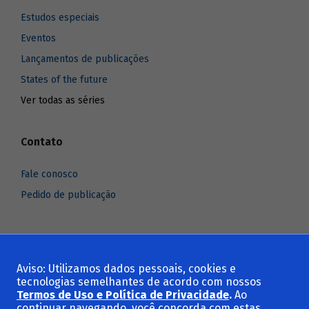
Estudos especiais
Eventos
Lançamentos de publicações
States of the future
Ver todas as séries
Contato
Fale conosco
Pedido de publicação
Aviso: Utilizamos dados pessoais, cookies e
Voltar ao topo
tecnologias semelhantes de acordo com nossos
Termos de Uso e Política de Privacidade
.
Ao
continuar navegando, você concorda com estas