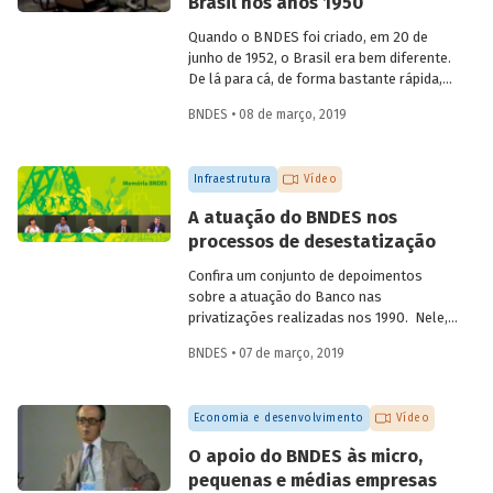
Brasil nos anos 1950
aniversário de 60 anos da instituição, em
2012, compartilha sua visão quanto à
Quando o BNDES foi criado, em 20 de
atuação institucional na produção de
junho de 1952, o Brasil era bem diferente.
estudos e linhas de pesquisa.
De lá para cá, de forma bastante rápida,
inúmeras mudanças foram
BNDES • 08 de março, 2019
desencadeadas ao mesmo tempo, em
diferentes áreas. Foi nesse momento que
o país começou a ficar moderno. Em
Infraestrutura
Vídeo
vídeo, dois ex-empregados do Banco que
estiveram presentes no início da
A atuação do BNDES nos
trajetória da instituição abordam
processos de desestatização
questões que demonstram a importância
e o valor agregado pelo BNDES ao
Confira um conjunto de depoimentos
projeto de desenvolvimento nacional.
sobre a atuação do Banco nas
privatizações realizadas nos 1990. Nele,
funcionários da empresa falam sobre os
BNDES • 07 de março, 2019
desafios enfrentados à época e sobre os
benefícios para a população resultantes
dessas desestatizações.
Economia e desenvolvimento
Vídeo
O apoio do BNDES às micro,
pequenas e médias empresas