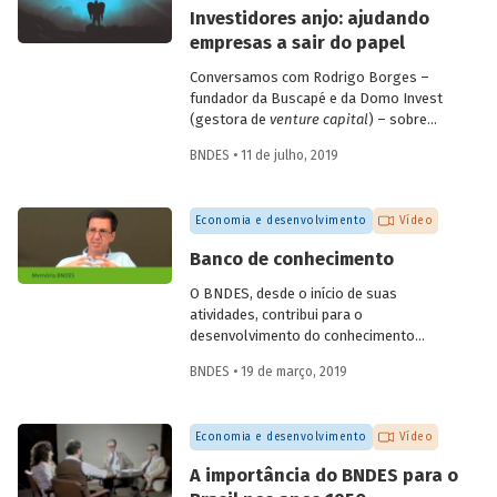
empresas de diagnóstico. Confira a seguir
Investidores anjo: ajudando
as questões discutidas e vídeo com
empresas a sair do papel
alguns depoimentos do evento.
Conversamos com Rodrigo Borges –
fundador da Buscapé e da Domo Invest
(gestora de
venture capital
) – sobre
como funciona o investimento anjo.
BNDES • 11 de julho, 2019
Confira alguns destaques da entrevista e
entenda de que forma os investidores
anjo escolhem em quais
startups
investir
Economia e desenvolvimento
Vídeo
e ajudam os empreendedores a tirar os
seus negócios do papel.
Banco de conhecimento
O BNDES, desde o início de suas
atividades, contribui para o
desenvolvimento do conhecimento
econômico, promovendo análises e
BNDES • 19 de março, 2019
reflexões internas e disponibilizando-as
para a sociedade por meio de sua
produção editorial. O economista
Economia e desenvolvimento
Vídeo
Fernando Pimentel Puga, em depoimento
colhido pelo programa de memória do
A importância do BNDES para o
Banco, durante as comemorações do