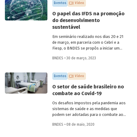
Eventos
Vídeo
O papel das IFDS na promoção
do desenvolvimento
sustentável
Em seminário realizado nos dias 20 e 21
de março, em parceria com o Cebri e a
Fiesp, o BNDES se propôs a iniciar um
amplo debate sobre algumas das
BNDES • 30 de março, 2023
principais questões do desenvolvimento
no século XXI, reunindo especialistas
internacionais e representantes de
Eventos
Vídeo
governo e da área acadêmica no Brasil.
Um dos temas abordados foi como o
O setor de saúde brasileiro no
Estado e as instituições financeiras de
combate ao Covid-19
desenvolvimento (IFD) podem atuar para
promover uma retomada do crescimento
Os desafios impostos pela pandemia aos
em bases sustentáveis, com foco na
sistemas de saúde e as medidas que
inclusão social.
podem ser adotadas para o combate ao
coronavírus no Brasil foram debatidos
BNDES • 08 de maio, 2020
por especialistas da área de saúde, em
uma live promovida pelo BNDES nesta