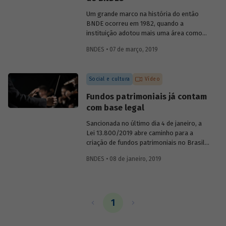
o primeiro presidente do BNDE, que só
teve o S de "social" incorporado a sua
Um grande marco na história do então
sigla nos anos 1980.
BNDE ocorreu em 1982, quando a
instituição adotou mais uma área como
foco de suas atividades e se tornou o
BNDES • 07 de março, 2019
Banco Nacional de Desenvolvimento
Econômico e Social (BNDES). As
conquistas na área econômica não
Social e cultura
Vídeo
resolveram os problemas sociais, ao
contrário, eles pareciam ter se agravado
Fundos patrimoniais já contam
no país. Era preciso conciliar
com base legal
desenvolvimento econômico e
desenvolvimento social. Conheça um
Sancionada no último dia 4 de janeiro, a
pouco sobre a atuação da instituição na
Lei 13.800/2019 abre caminho para a
promoção da inclusão social ao longo de
criação de fundos patrimoniais no Brasil.
sua história.
A nova legislação é fruto de um longo
BNDES • 08 de janeiro, 2019
trabalho de discussão do tema e
construção de um marco legal para o
país. Saiba como o BNDES contribuiu
para esse processo em artigo assinado
pela chefe do Departamento de Educação
1
e Cultura do Banco, Luciane Gorgulho, e
pelo gerente Fabrício Brollo.