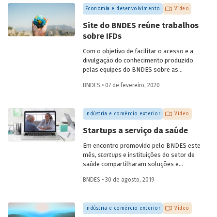
quarta, dia 6 de maio. A conversa,
Economia e desenvolvimento
Vídeo
transmitida pelo YouTube do Banco,
contou com participações do
Site do BNDES reúne trabalhos
coordenador de ações de prospecção da
sobre IFDs
Fiocruz, Carlos Gadelha, do diretor-
adjunto da Organização Pan-Americana
Com o objetivo de facilitar o acesso e a
de Saúde (Opas), Jarbas Barbosa, e com o
divulgação do conhecimento produzido
presidente do Fórum Inovação Saúde,
pelas equipes do BNDES sobre as
Josier Vilar.
instituições financeiras de
BNDES • 07 de fevereiro, 2020
desenvolvimento (IFD), todos os artigos
e trabalhos desenvolvidos estão agora
reunidos em uma única seção especial do
Indústria e comércio exterior
Vídeo
site do Banco.
Startups a serviço da saúde
Em encontro promovido pelo BNDES este
mês,
startups
e instituições do setor de
saúde compartilharam soluções e
desafios. O evento contou com a
BNDES • 30 de agosto, 2019
presença de mais de dez startups e de 15
instituições da área, dos setores público
e privado, incluindo hospitais, planos de
Indústria e comércio exterior
Vídeo
saúde, empresas farmacêuticas e