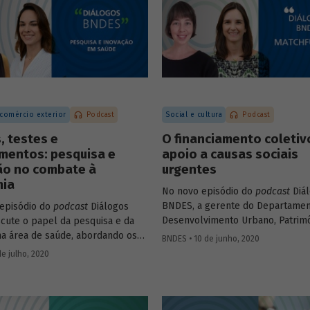
 no Brasil, criando empregos e
Leite (superintendente do BNDES
o a qualidade de vida da
.
 comércio exterior
Podcast
Social e cultura
Podcast
, testes e
O financiamento coletiv
mentos: pesquisa e
apoio a causas sociais
ão no combate à
urgentes
ia
No novo episódio do
podcast
Diá
BNDES, a gerente do Departamen
episódio do
podcast
Diálogos
Desenvolvimento Urbano, Patrim
cute o papel da pesquisa e da
Histórico e Turismo do BNDES Pat
na área de saúde, abordando os
BNDES • 10 de junho, 2020
Zendron e a co-fundadora da Benf
ais recentes no combate à
de julho, 2020
Tati Leite conversam sobre a dif
Na conversa, a gerente setorial
matchfunding
(que agrega a part
amento do Complexo Industrial e
de um doador institucional ao
os de Saúde do BNDES, Carla Reis,
crowdfunding
) no contexto do c
ssora da Coppe-UFRJ e