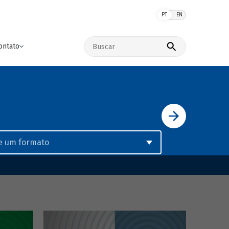
PT
EN
Buscar no site
ontato