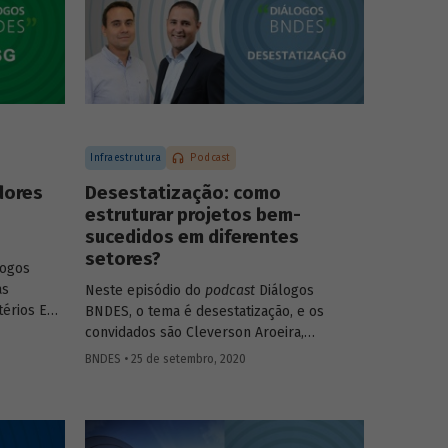
Infraestrutura
Podcast
dores
Desestatização: como
estruturar projetos bem-
sucedidos em diferentes
setores?
logos
as
Neste episódio do
podcast
Diálogos
térios ESG
BNDES, o tema é desestatização, e os
 and
convidados são Cleverson Aroeira,
negócios a
superintendente da Área de Estruturação
BNDES • 25 de setembro, 2020
s
de Parcerias de Investimento do BNDES, e
. Confira
Fernando Camacho,
investment officer
da
to (SDG
International Finance Corporation (IFC), do
) e Julio
Grupo Banco Mundial. Na conversa, eles