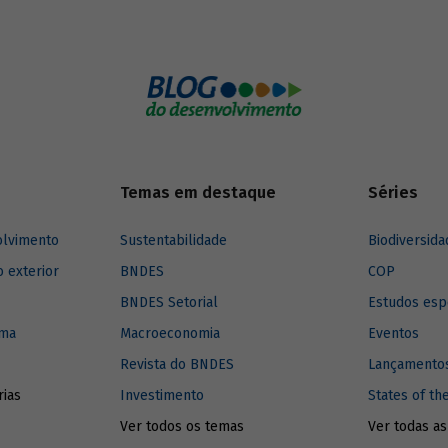
 Tatiana Araújo (CEBDS) falam
ortância dessa agenda para
os principais desafios
dos ao desenvolvimento mundial.
Temas em destaque
Séries
olvimento
Sustentabilidade
Biodiversida
o exterior
BNDES
COP
BNDES Setorial
Estudos esp
ima
Macroeconomia
Eventos
Revista do BNDES
Lançamentos
rias
Investimento
States of th
Ver todos os temas
Ver todas as