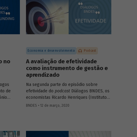
).
falam sobre as diferentes modalidades de
desestatização, os modelos de regulação e
contrato, o processo de estruturação de
projetos e os setores com mais potencial
para os investimentos e parcerias com o
setor privado.
Economia e desenvolvimento
Podcast
o no
A avaliação de efetividade
como instrumento de gestão e
aprendizado
logos
Na segunda parte do episódio sobre
to de
efetividade do
podcast
Diálogos BNDES, os
ônio
economistas Ricardo Henriques (Instituto
ricia
Unibanco) e Victor Pina (BNDES)
BNDES • 12 de março, 2020
eitoria
conversam sobre a importância de
usão do
estruturar as políticas com base em
icipação
evidências, de desenvolver projetos-piloto
para depois dar escala às ações e de usar
ombate à
as avaliações como insumo para rever ou