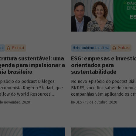
ura
Podcast
Meio ambiente e clima
Podcast
trutura sustentável: uma
ESG: empresas e investi
genda para impulsionar a
orientados para
a brasileira
sustentabilidade
pisódio do podcast Diálogos
No novo episódio do
podcast
Diá
economista Rogério Studart, que
BNDES, você fica sabendo como 
fellow do World Resources
companhias vêm aplicando os cri
(WRI), e o Diretor de
– do inglês
environmental, social
de novembro, 2020
BNDES • 15 de outubro, 2020
utura, Concessões e PPPs do
governance
- para adaptar seus 
bio Abrahão, explicam o que é
um mercado global cada vez mai
utura sustentável e conversam
preocupado com sustentabilidade
o os investimentos nessa área
o bate-papo entre Sonia Favaret
ulsionar a recuperação
Pioneer pelo Pacto Global da ONU