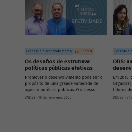
para diagnóstico e de materiais médicos
coordenad
e odontológicos, assim como em novos
Engenharia
campos como a terapia celular e a terapia
Leda Casti
gênica. Entenda como se deu a estratégia
brasileir
de incorporação da biotecnologia pelo
vacinas c
setor farmacêutico no Brasil.
o teste d
UFRJ, que 
com maior
Economia e desenvolvimento
Podcast
Economia e
casos da 
Os desafios de estruturar
ODS: u
políticas públicas efetivas
desenv
Promover o desenvolvimento pode ser o
Em 2015, 
propósito de uma grande variedade de
Organizaç
ações e políticas públicas. O sucesso
líderes d
dessas ações, no entanto, não é trivial.
comprome
BNDES • 19 de fevereiro, 2020
BNDES • 07 
Alcançar o(s) objetivo(s) almejado(s) pelas
em prol d
políticas públicas passa por definir
consolida
claramente os resultados pretendidos e
Objetivos
monitorar e avaliar um conjunto de
os ODS. N
indicadores que permita dizer se eles
Diálogos 