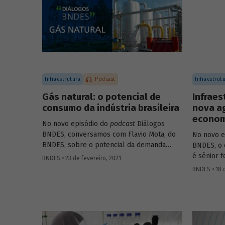
Infraestrutura
Podcast
Infraestrut
Gás natural: o potencial de
Infraes
consumo da indústria brasileira
nova a
economi
No novo episódio do
podcast
Diálogos
BNDES, conversamos com Flavio Mota, do
No novo e
BNDES, sobre o potencial da demanda
BNDES, o 
industrial brasileira por gás natural. A
é sênior 
BNDES • 23 de fevereiro, 2021
conversa passa pela indústria química, com
Institute 
BNDES • 18 
participação de Fátima Giovanna, diretora
Infraestr
de Economia e Estatística da Abiquim, e
BNDES, Fá
pela siderurgia, com participação de José
infraestr
Carlos D’Abreu, conselheiro da ABM e
sobre com
professor emérito da PUC-Rio e do IME, e
podem imp