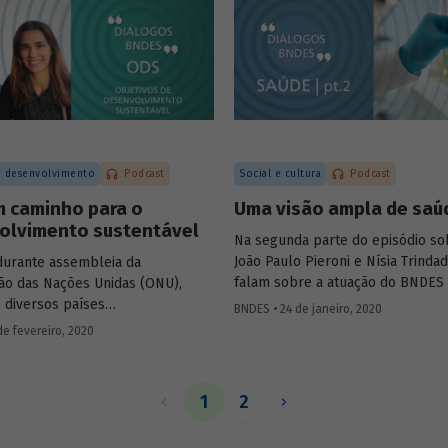
pandemia e sobre suas possibili
ora do Laboratório de
futuras.
 de Cultivos Celulares (LECC),
lho, falam das parcerias
as para testagem e produção de
ontra o novo coronavírus, e sobre
e diagnóstico desenvolvido pela
deve contribuir para identificar
 precisão e menor custo os
 desenvolvimento
Podcast
Social e cultura
Podcast
doença.
m caminho para o
Uma visão ampla de saú
olvimento sustentável
Na segunda parte do episódio so
João Paulo Pieroni e Nísia Trinda
durante assembleia da
falam sobre a atuação do BNDES 
ão das Nações Unidas (ONU),
Fiocruz no setor, explicando com
e diversos países
BNDES • 24 de janeiro, 2020
instituições contribuem para a
teram-se com uma ação comum
de fevereiro, 2020
sustentabilidade do Sistema Únic
o desenvolvimento sustentável,
Saúde (SUS) e para o desenvolvi
da na Agenda 2030 e em 17
chamado complexo industrial e d
 de Desenvolvimento Sustentável,
1
2
da saúde.
o sexto episódio do podcast
BNDES
, Marta Bandeira de Freitas