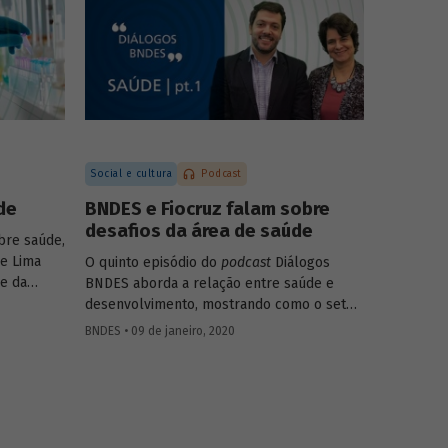
dades
ajustar as iniciativas. Eles discutem ainda
quais são as tendências do tema para os
próximos anos.
Social e cultura
Podcast
de
BNDES e Fiocruz falam sobre
desafios da área de saúde
bre saúde,
de Lima
O quinto episódio do
podcast
Diálogos
e da
BNDES aborda a relação entre saúde e
o as
desenvolvimento, mostrando como o setor
impacta diretamente o bem-estar e a
BNDES • 09 de janeiro, 2020
o de
capacidade produtiva da população, mas
mento do
também como pode gerar resultados
e serviços
positivos para a economia ao estimular
atividades ligadas a pesquisa, inovação e
tecnologia.