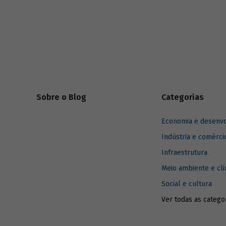
foram alcançadas e, se necessário, corrigir
(BNDES) e
rumos.
sobre imp
enfrentar 
relaciona
Sobre o Blog
Categorias
Economia e desenv
Indústria e comérci
Infraestrutura
Meio ambiente e cl
Social e cultura
Ver todas as catego