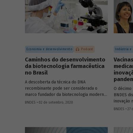
Marco Polo de Mello Lopes, presidente-
econômica
executivo do Instituto Aço Brasil.
melhorand
população
Economia e desenvolvimento
Podcast
Indústria e
Caminhos do desenvolvimento
Vacinas
da biotecnologia farmacêutica
medica
no Brasil
inovaç
pandem
A descoberta da técnica do DNA
recombinante pode ser considerada o
O décimo 
marco fundador da biotecnologia moderna,
BNDES dis
permitindo criar células capazes de
inovação 
BNDES • 02 de setembro, 2020
produzir novas proteínas ou proteínas já
avanços m
BNDES • 27 
encontradas na natureza, em larga escala.
Covid-19. 
Na área de saúde, a biotecnologia avançou
do Depart
em atividades como o desenvolvimento de
de Serviç
medicamentos e vacinas, de reagentes
e a profe