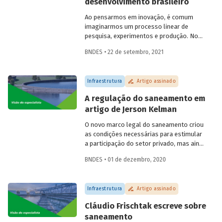
desenvolvimento brasileiro
Ao pensarmos em inovação, é comum
imaginarmos um processo linear de
pesquisa, experimentos e produção. No
entanto, o processo de inovação depende
BNDES • 22 de setembro, 2021
do conhecimento acumulado em
esforços, pesquisas e interações. Ana
Cristina Costa, economista do BNDES,
Infraestrutura
Artigo assinado
trata neste artigo da relação da inovação
com a indústria, destacando
A regulação do saneamento em
oportunidades, estratégias e
artigo de Jerson Kelman
possibilidades de fomento ao tema.
O novo marco legal do saneamento criou
as condições necessárias para estimular
a participação do setor privado, mas ainda
é preciso estabelecer normas que
BNDES • 01 de dezembro, 2020
garantam a boa regulação dos serviços
no país. Em artigo para o Blog do
Desenvolvimento, o especialista Jerson
Infraestrutura
Artigo assinado
Kelman explica o papel atribuído à
Agência Nacional de Aguas (ANA) e
Cláudio Frischtak escreve sobre
esclarece como ela pode influenciar na
saneamento
expansão dos investimentos e do acesso