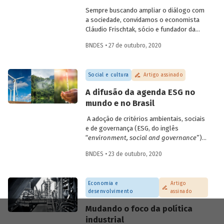
da população aos serviços.
Sempre buscando ampliar o diálogo com
a sociedade, convidamos o economista
Cláudio Frischtak, sócio e fundador da
Inter.B Consultoria e diretor nacional do
BNDES • 27 de outubro, 2020
International Growth Center (LSE), para
compartilhar conosco sua visão sobre as
oportunidades e desafios para ampliar os
Social e cultura
Artigo assinado
investimentos em saneamento no Brasil.
A publicação é a primeira de uma série de
A difusão da agenda ESG no
textos com especialistas convidados, que
mundo e no Brasil
busca ampliar a troca de conhecimentos e
promover a discussão sobre os principais
A adoção de critérios ambientais, sociais
temas relacionados ao desenvolvimento
e de governança (ESG, do inglês
brasileiro.
“
environment, social and governance
”)
para a avaliação de empresas e
BNDES • 23 de outubro, 2020
investimentos parece estar
definitivamente incorporada na pauta das
gestoras e bancos brasileiros. A
Economia e
Artigo
introdução de critérios ESG nas decisões
desenvolvimento
assinado
de investimento pode ser entendida como
uma ampliação do foco em
shareholders
Mudando o foco da política
(acionistas) para todos os
stakeholders
industrial
(partes interessadas). Entenda como foi a