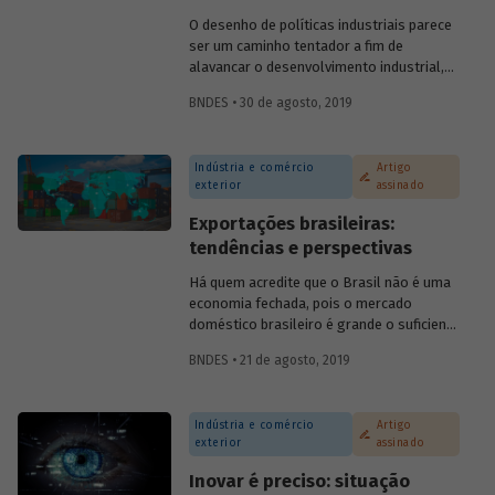
evolução do investimento sustentável e
O desenho de políticas industriais parece
quais são os desafios para a
ser um caminho tentador a fim de
disseminação dos critérios ESG entre
alavancar o desenvolvimento industrial,
empresas e investidores.
mas evidências empíricas mostram que há
BNDES • 30 de agosto, 2019
mais casos de fracasso do que de
sucesso nesse tipo de prática. Essa
constatação coloca em dúvida se
Indústria e comércio
Artigo
governos devem, de fato, intervir para o
exterior
assinado
desenvolvimento de um segmento da
economia. E, em caso positivo, como
Exportações brasileiras:
deveria se dar esse apoio?
tendências e perspectivas
Há quem acredite que o Brasil não é uma
economia fechada, pois o mercado
doméstico brasileiro é grande o suficiente
para que a participação das exportações e
BNDES • 21 de agosto, 2019
importações no produto interno bruto
(PIB) seja diminuta. Em geral, essas
pessoas argumentam que o Brasil tem a
Indústria e comércio
Artigo
mesma participação que os Estados
exterior
assinado
Unidos da América (EUA) no mercado
externo, logo sua economia não pode ser
Inovar é preciso: situação
considerada fechada. No entanto, há uma