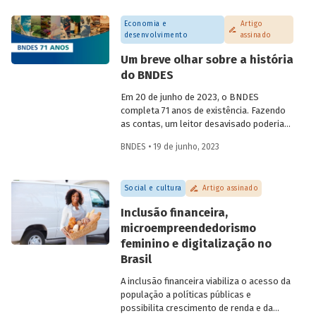
da chamada "margem equatorial",
Economia e
Artigo
abordando questões técnicas a serem
desenvolvimento
assinado
detalhadas e o que isso representa no
contexto de transição energética para
Um breve olhar sobre a história
economia neutra em carbono.
do BNDES
Em 20 de junho de 2023, o BNDES
completa 71 anos de existência. Fazendo
as contas, um leitor desavisado poderia
supor que a criação do BNDE em 1952 (o
BNDES • 19 de junho, 2023
“S” só viria trinta anos depois) estaria
associada às políticas nacionalistas.
Essas políticas seriam características do
Social e cultura
Artigo assinado
segundo Governo Vargas (1951-1954), que
também levaram à criação da Petrobras
Inclusão financeira,
em 1953, ponto máximo da campanha “o
microempreendedorismo
petróleo é nosso”. Essa, porém, é uma
feminino e digitalização no
visão simplificada da nossa história. Saiba
mais sobre a pluralidade de ideias
Brasil
presente na história do BNDES em artigo
A inclusão financeira viabiliza o acesso da
da economista e assessora da
população a políticas públicas e
Presidência do BNDES Lavinia Barros de
possibilita crescimento de renda e da
Castro.