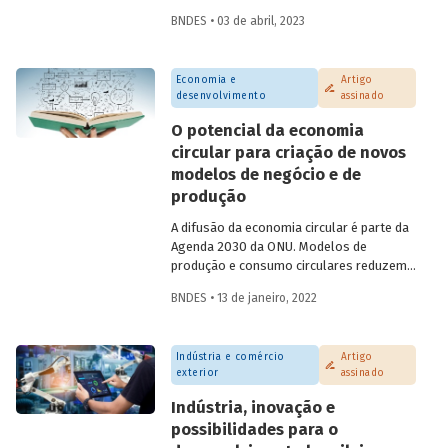
atividade econômica. No entanto, o
BNDES • 03 de abril, 2023
acesso a serviços financeiros no Brasil
enfrenta gargalos e reflete
desigualdades presentes na sociedade.
Economia e
Artigo
Este artigo, assinado por Helena Tenório,
desenvolvimento
assinado
faz um breve diagnóstico desse tema e
aponta possíveis efeitos positivos
O potencial da economia
decorrentes da digitalização financeira,
circular para criação de novos
com atenção especial à participação das
modelos de negócio e de
mulheres.
produção
A difusão da economia circular é parte da
Agenda 2030 da ONU. Modelos de
produção e consumo circulares reduzem
a dependência em relação a recursos
BNDES • 13 de janeiro, 2022
naturais não renováveis, auxiliando ainda
na diminuição da degradação ambiental e
da produção de resíduos. Confira um
Indústria e comércio
Artigo
resumo do estudo produzido por
exterior
assinado
analistas do BNDES, que é parte de
publicação sobre economia circular a ser
Indústria, inovação e
lançada em fevereiro.
possibilidades para o