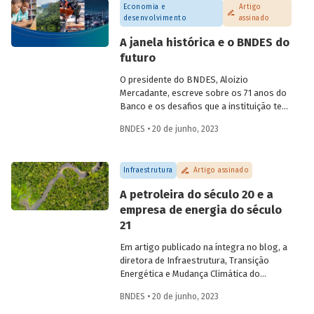
Economia e
Artigo
desenvolvimento
assinado
A janela histórica e o BNDES do
futuro
O presidente do BNDES, Aloizio
Mercadante, escreve sobre os 71 anos do
Banco e os desafios que a instituição tem
para os próximos anos, em artigo
BNDES • 20 de junho, 2023
veiculado no jornal O Globo e publicado
na íntegra no Blog do Desenvolvimento.
Infraestrutura
Artigo assinado
A petroleira do século 20 e a
empresa de energia do século
21
Em artigo publicado na íntegra no blog, a
diretora de Infraestrutura, Transição
Energética e Mudança Climática do
BNDES, Luciana Costa, discute se faz
BNDES • 20 de junho, 2023
sentido o Brasil em 2023 pesquisar a
exploração futura de petróleo na região