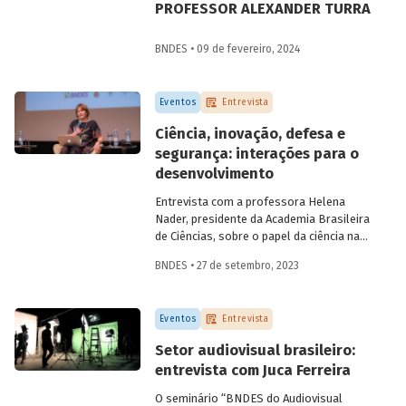
PROFESSOR ALEXANDER TURRA
BNDES • 09 de fevereiro, 2024
Eventos
Entrevista
Ciência, inovação, defesa e
segurança: interações para o
desenvolvimento
Entrevista com a professora Helena
Nader, presidente da Academia Brasileira
de Ciências, sobre o papel da ciência na
construção da segurança nacional e a
BNDES • 27 de setembro, 2023
importância da multidisciplinaridade e da
diversidade para o campo científico.
Eventos
Entrevista
Setor audiovisual brasileiro:
entrevista com Juca Ferreira
O seminário “BNDES do Audiovisual