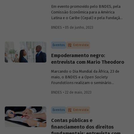
relatório "Financiando o
Big Push
:
Em evento promovido pelo BNDES, pela
caminhos para destravar a transição
Comissão Econômica para a América
social e ecológica no Brasil".
Latina e o Caribe (Cepal) e pela Fundação
Friedrich Ebert Stiftung (FES), nesta
BNDES • 05 de junho, 2023
segunda-feira, 5 de junho, especialistas
discutem caminhos e estratégias para
destravar a transição social e ecológica
Eventos
Entrevista
no Brasil e na América Latina. Para saber
mais sobre o conceito de
big push
Empoderamento negro:
ambiental, conversamos com a
entrevista com Mario Theodoro
economista Camila Gramkow, da Cepal,
que coordenou o relatório “Financiando o
Marcando o Dia Mundial da África, 23 de
Big Push
: caminhos para destravar a
maio, o BNDES e a
Open Society
transição social e ecológica no Brasil”,
Foundations
realizam o seminário
divulgado durante o evento.
Empoderamento Negro para
BNDES • 22 de maio, 2023
Transformação da Economia. O encontro
visa discutir os impactos positivos da
diversidade étnico-racial nos setores
Eventos
Entrevista
financeiro e empresarial brasileiros. Em
entrevista para o blog, o professor Mario
Contas públicas e
Theodoro comenta o impacto da
financiamento dos direitos
desigualdade na história econômica do
fundamentais: entrevista com
país e aponta soluções para um