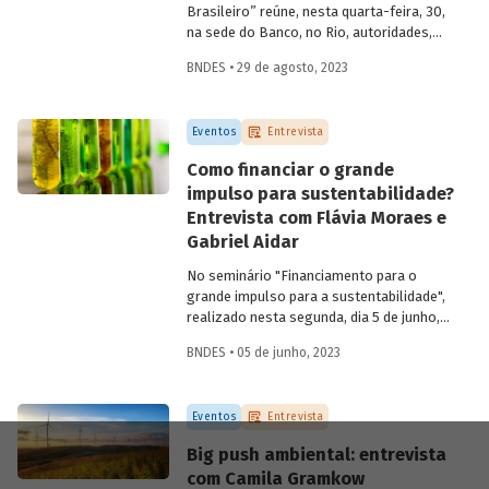
Brasileiro” reúne, nesta quarta-feira, 30,
na sede do Banco, no Rio, autoridades,
especialistas e profissionais para refletir,
BNDES • 29 de agosto, 2023
discutir e propor ações para o setor
audiovisual a partir de uma estratégia de
desenvolvimento nacional. Para saber
Eventos
Entrevista
mais sobre a importância da retomada
dessa indústria para a economia do país,
Como financiar o grande
entrevistamos Juca Ferreira, assessor da
impulso para sustentabilidade?
presidência do BNDES e ex-Ministro de
Entrevista com Flávia Moraes e
Estado da Cultura.
Gabriel Aidar
No seminário "Financiamento para o
grande impulso para a sustentabilidade",
realizado nesta segunda, dia 5 de junho,
especialistas discutiram caminhos e
BNDES • 05 de junho, 2023
estratégias para destravar a transição
social e ecológica no Brasil e na América
Latina. Para saber mais sobre
Eventos
Entrevista
possibilidades de financiamento para uma
estratégia de
big push
ambiental no
Big push ambiental: entrevista
Brasil, entrevistamos os economistas
com Camila Gramkow
Gabriel Aidar e Flávia Moraes, autores do