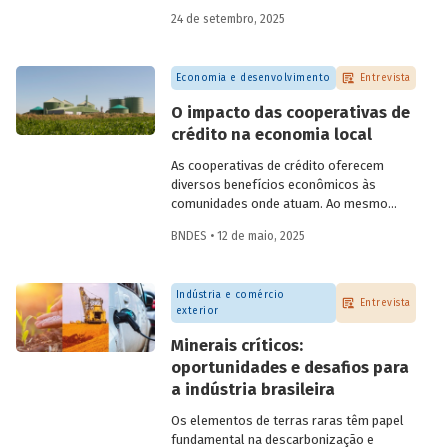
do BNDES, e representantes de duas das
24 de setembro, 2025
novas empresas investidas pela
BNDESPAR – Vinicius Mazza, Diretor de
Finanças e Gente e Gestão da Santa Clara
Economia e desenvolvimento
Entrevista
Agrociência Industrial, e Eduardo Couto,
CFO da Eve Air Mobility – sobre a
O impacto das cooperativas de
importância da atuação de bancos de
crédito na economia local
desenvolvimento no mercado de capitais,
a nova estratégia do BNDES e os planos
As cooperativas de crédito oferecem
das investidas.
diversos benefícios econômicos às
comunidades onde atuam. Ao mesmo
tempo em que geram emprego, renda,
BNDES • 12 de maio, 2025
arrecadação e produtividade; reduzem
pobreza, fortalecem capital social e
melhoram indicadores educacionais.
Indústria e comércio
Conversamos com o pesquisador da Fipe,
Entrevista
exterior
Alison Pablo de Oliveira, sobre o impacto
dessas cooperativas na economia local.
Minerais críticos:
oportunidades e desafios para
a indústria brasileira
Os elementos de terras raras têm papel
fundamental na descarbonização e