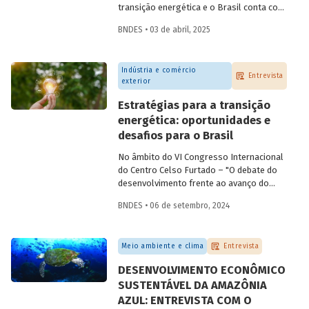
transição energética e o Brasil conta com
os recursos naturais necessários para
BNDES • 03 de abril, 2025
despontar como
player
nesse setor.
Conversamos com
Constantine
Karayannopoulos
, especialista na
Indústria e comércio
indústria de terras raras e minerais
Entrevista
exterior
críticos, para entender o potencial do
Brasil e alguns passos que precisam ser
Estratégias para a transição
tomados para alcançarmos esse objetivo.
energética: oportunidades e
desafios para o Brasil
No âmbito do VI Congresso Internacional
do Centro Celso Furtado – "O debate do
desenvolvimento frente ao avanço do
conservadorismo" – conversamos com o
BNDES • 06 de setembro, 2024
professor André Tosi Furtado, doutor pela
Universidade de Paris I (Pantheon-
Sorbonne) e professor titular da Unicamp,
Meio ambiente e clima
Entrevista
sobre estratégias nacionais de transição
energética e reindustrialização.
DESENVOLVIMENTO ECONÔMICO
SUSTENTÁVEL DA AMAZÔNIA
AZUL: ENTREVISTA COM O